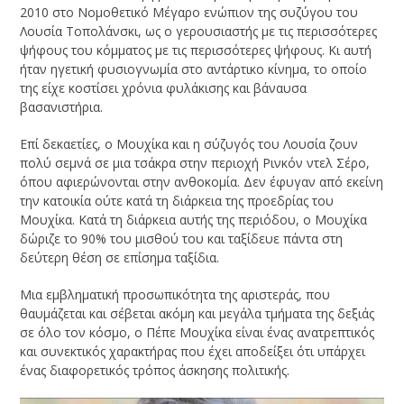
2010 στο Νομοθετικό Μέγαρο ενώπιον της συζύγου του
Λουσία Τοπολάνσκι, ως ο γερουσιαστής με τις περισσότερες
ψήφους του κόμματος με τις περισσότερες ψήφους. Κι αυτή
ήταν ηγετική φυσιογνωμία στο αντάρτικο κίνημα, το οποίο
της είχε κοστίσει χρόνια φυλάκισης και βάναυσα
βασανιστήρια.
Επί δεκαετίες, ο Μουχίκα και η σύζυγός του Λουσία ζουν
πολύ σεμνά σε μια τσάκρα στην περιοχή Ρινκόν ντελ Σέρο,
όπου αφιερώνονται στην ανθοκομία. Δεν έφυγαν από εκείνη
την κατοικία ούτε κατά τη διάρκεια της προεδρίας του
Μουχίκα. Κατά τη διάρκεια αυτής της περιόδου, ο Μουχίκα
δώριζε το 90% του μισθού του και ταξίδευε πάντα στη
δεύτερη θέση σε επίσημα ταξίδια.
Μια εμβληματική προσωπικότητα της αριστεράς, που
θαυμάζεται και σέβεται ακόμη και μεγάλα τμήματα της δεξιάς
σε όλο τον κόσμο, ο Πέπε Μουχίκα είναι ένας ανατρεπτικός
και συνεκτικός χαρακτήρας που έχει αποδείξει ότι υπάρχει
ένας διαφορετικός τρόπος άσκησης πολιτικής.