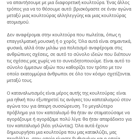
να απαντήσουμε με μια διαφορετική κουλτούρα. Ένας άλλος
τρόπος για να το θέσουμε αυτό: βρισκόμαστε σε έναν αγώνα
μεταξύ μιας κουλτούρας αλληλεγγύης και μιας κουλτούρας
ατομισμού.
Δεν αναφέρομαι στην κουλτούρα που πωλείται, όπως η
επαγγελματική μουσική ή ο χορός. Όλα αυτά είναι σημαντικά,
φυσικά, αλλά όταν μιλάω για πολιτισμό αναφέρομαι στις
ανθρώπινες σχέσεις, σε αυτό το σύνολο ιδεών που διέπουν
τις σχέσεις μας χωρίς να το συνειδητοποιούμε. Είναι αυτό το
σύνολο έμμεσων αξιών που καθορίζει τον τρόπο με τον
οποίο εκατομμύρια άνθρωποι σε όλο τον κόσμο σχετίζονται
μεταξύ τους.
Ο καταναλωτισμός είναι μέρος αυτής της κουλτούρας: είναι
μια ηθική που εξυπηρετεί τις ανάγκες του καπιταλισμού στον
αγώνα του για άπειρη συσσώρευση. Το μεγαλύτερο
πρόβλημα για τον καπιταλισμό θα ήταν αν σταματούσαμε να
αγοράζουμε ή αγοράζαμε πολύ λίγα: θα ήταν απαράδεκτο για
τον καπιταλισμό [λέει γελώντας]. Όλα αυτά έχουν
δημιουργήσει μια κουλτούρα που μας κατακλύζει, μας
περιβάλλει, στην οποία είμαστε βυθισμένοι και η οποία