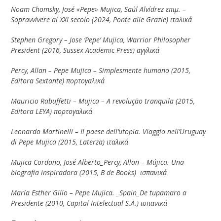
Noam
Chomsky
,
Jos
é «
Pepe
»
Mujica
,
Sa
ú
l
Alv
í
drez
επιμ. –
Sopravvivere
al
XXI
secolo
(2024,
Ponte
alle
Grazie
) ιταλικά
Stephen Gregory – Jose ‘Pepe’ Mujica, Warrior Philosopher
President (2016, Sussex Academic Press) αγγλικά
Percy, Allan – Pepe Mujica – Simplesmente humano (2015,
Editora Sextante)
πορτογαλικά
Mauricio Rabuffetti – Mujica – A revolução tranquila (2015,
Editora LEYA) πορτογαλικά
Leonardo Martinelli – Il paese dell’utopia. Viaggio nell’Uruguay
di Pepe Mujica (2015, Laterza)
ιταλικά
Mujica Cordano, José Alberto_Percy, Allan – Mújica. Una
biografía inspiradora (2015, B de Books)
ισπανικά
María Esther Gilio – Pepe Mujica. _Spain_De tupamaro a
Presidente (2010, Capital Intelectual S.A.)
ισπανικά