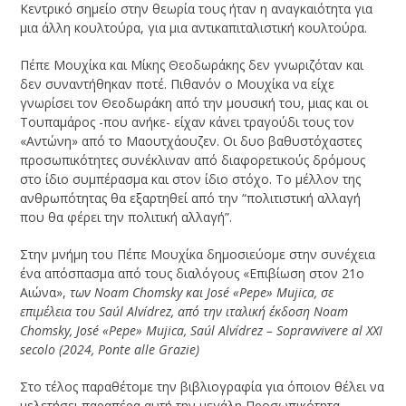
Κεντρικό σημείο στην θεωρία τους ήταν η αναγκαιότητα για
μια άλλη κουλτούρα, για μια αντικαπιταλιστική κουλτούρα.
Πέπε Μουχίκα και Μίκης Θεοδωράκης δεν γνωριζόταν και
δεν συναντήθηκαν ποτέ. Πιθανόν ο Μουχίκα να είχε
γνωρίσει τον Θεοδωράκη από την μουσική του, μιας και οι
Τουπαμάρος -που ανήκε- είχαν κάνει τραγούδι τους τον
«Αντώνη» από το Μαουτχάουζεν. Οι δυο βαθυστόχαστες
προσωπικότητες συνέκλιναν από διαφορετικούς δρόμους
στο ίδιο συμπέρασμα και στον ίδιο στόχο. Το μέλλον της
ανθρωπότητας θα εξαρτηθεί από την “πολιτιστική αλλαγή
που θα φέρει την πολιτική αλλαγή”.
Στην μνήμη του Πέπε Μουχίκα δημοσιεύομε στην συνέχεια
ένα απόσπασμα από τους διαλόγους «Επιβίωση στον 21ο
Αιώνα»,
των Noam Chomsky και José «
Pepe
» Mujica, σε
επιμέλεια του Saúl Alvídrez, από την ιταλική έκδοση
Noam
Chomsky
,
Jos
é «
Pepe
»
Mujica
,
Sa
ú
l
Alv
í
drez
–
Sopravvivere
al
XXI
secolo
(2024,
Ponte
alle
Grazie
)
Στο τέλος παραθέτομε την βιβλιογραφία για όποιον θέλει να
μελετήσει παραπέρα αυτή την μεγάλη Προσωπικότητα.