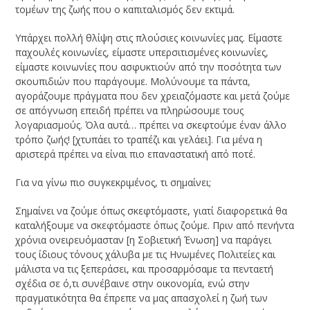
τομέων της ζωής που ο καπιταλισμός δεν εκτιμά.
Υπάρχει πολλή θλίψη στις πλούσιες κοινωνίες μας. Είμαστε
παχουλές κοινωνίες, είμαστε υπερσιτισμένες κοινωνίες,
είμαστε κοινωνίες που ασφυκτιούν από την ποσότητα των
σκουπιδιών που παράγουμε. Μολύνουμε τα πάντα,
αγοράζουμε πράγματα που δεν χρειαζόμαστε και μετά ζούμε
σε απόγνωση επειδή πρέπει να πληρώσουμε τους
λογαριασμούς. Όλα αυτά… πρέπει να σκεφτούμε έναν άλλο
τρόπο ζωής! [χτυπάει το τραπέζι και γελάει]. Για μένα η
αριστερά πρέπει να είναι πιο επαναστατική από ποτέ.
Για να γίνω πιο συγκεκριμένος, τι σημαίνει;
Σημαίνει να ζούμε όπως σκεφτόμαστε, γιατί διαφορετικά θα
καταλήξουμε να σκεφτόμαστε όπως ζούμε. Πριν από πενήντα
χρόνια ονειρευόμασταν [η Σοβιετική Ένωση] να παράγει
τους ίδιους τόνους χάλυβα με τις Ηνωμένες Πολιτείες και
μάλιστα να τις ξεπεράσει, και προσαρμόσαμε τα πενταετή
σχέδια σε ό,τι συνέβαινε στην οικονομία, ενώ στην
πραγματικότητα θα έπρεπε να μας απασχολεί η ζωή των