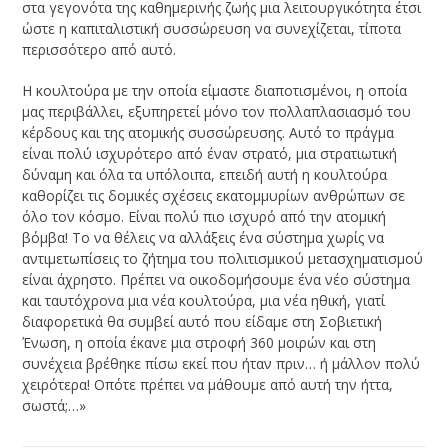
στα γεγονότα της καθημερινής ζωής μια λειτουργικότητα έτσι
ώστε η καπιταλιστική συσσώρευση να συνεχίζεται, τίποτα
περισσότερο από αυτό.
Η κουλτούρα με την οποία είμαστε διαποτισμένοι, η οποία
μας περιβάλλει, εξυπηρετεί μόνο τον πολλαπλασιασμό του
κέρδους και της ατομικής συσσώρευσης. Αυτό το πράγμα
είναι πολύ ισχυρότερο από έναν στρατό, μια στρατιωτική
δύναμη και όλα τα υπόλοιπα, επειδή αυτή η κουλτούρα
καθορίζει τις δομικές σχέσεις εκατομμυρίων ανθρώπων σε
όλο τον κόσμο. Είναι πολύ πιο ισχυρό από την ατομική
βόμβα! Το να θέλεις να αλλάξεις ένα σύστημα χωρίς να
αντιμετωπίσεις το ζήτημα του πολιτισμικού μετασχηματισμού
είναι άχρηστο. Πρέπει να οικοδομήσουμε ένα νέο σύστημα
και ταυτόχρονα μια νέα κουλτούρα, μια νέα ηθική, γιατί
διαφορετικά θα συμβεί αυτό που είδαμε στη Σοβιετική
Ένωση, η οποία έκανε μια στροφή 360 μοιρών και στη
συνέχεια βρέθηκε πίσω εκεί που ήταν πριν… ή μάλλον πολύ
χειρότερα! Οπότε πρέπει να μάθουμε από αυτή την ήττα,
σωστά;…»