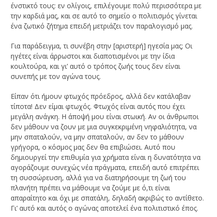
ένστικτό τους: εν ολίγοις, επιλέγουμε πολύ περισσότερα με
την καρδιά μας, και σε αυτό το σημείο ο πολιτισμός γίνεται
ένα ζωτικό ζήτημα επειδή μετριάζει τον παραλογισμό μας.
Για παράδειγμα, τι συνέβη στην [αριστερή] ηγεσία μας; Οι
ηγέτες είναι άρρωστοι και διαποτισμένοι με την ίδια
κουλτούρα, και γι’ αυτό ο τρόπος ζωής τους δεν είναι
συνεπής με τον αγώνα τους.
Είπαν ότι ήμουν φτωχός πρόεδρος, αλλά δεν κατάλαβαν
τίποτα! Δεν είμαι φτωχός. Φτωχός είναι αυτός που έχει
μεγάλη ανάγκη. Η άποψή μου είναι στωική. Αν οι άνθρωποι
δεν μάθουν να ζουν με μια συγκεκριμένη νηφαλιότητα, να
μην σπαταλούν, να μην σπαταλούν, αν δεν το μάθουν
γρήγορα, ο κόσμος μας δεν θα επιβιώσει. Αυτό που
δημιουργεί την επιθυμία για χρήματα είναι η δυνατότητα να
αγοράζουμε συνεχώς νέα πράγματα, επειδή αυτό επιτρέπει
τη συσσώρευση, αλλά για να διατηρήσουμε τη ζωή του
πλανήτη πρέπει να μάθουμε να ζούμε με ό,τι είναι
απαραίτητο και όχι με σπατάλη, δηλαδή ακριβώς το αντίθετο.
Γι’ αυτό και αυτός ο αγώνας αποτελεί ένα πολιτιστικό έπος.