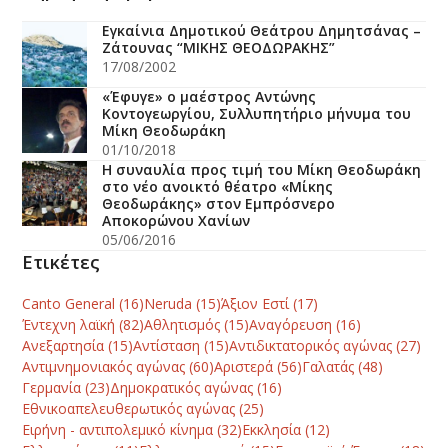
Εγκαίνια Δημοτικού Θεάτρου Δημητσάνας –
Ζάτουνας “ΜΙΚΗΣ ΘΕΟΔΩΡΑΚΗΣ”
17/08/2002
«Έφυγε» ο μαέστρος Αντώνης
Κοντογεωργίου, Συλλυπητήριο μήνυμα του
Μίκη Θεοδωράκη
01/10/2018
Η συναυλία προς τιμή του Μίκη Θεοδωράκη
στο νέο ανοικτό θέατρο «Μίκης
Θεοδωράκης» στον Εμπρόσνερο
Αποκορώνου Χανίων
05/06/2016
Ετικέτες
Canto General
(16)
Neruda
(15)
Άξιον Εστί
(17)
Έντεχνη λαϊκή
(82)
Αθλητισμός
(15)
Αναγόρευση
(16)
Ανεξαρτησία
(15)
Αντίσταση
(15)
Αντιδικτατορικός αγώνας
(27)
Αντιμνημονιακός αγώνας
(60)
Αριστερά
(56)
Γαλατάς
(48)
Γερμανία
(23)
Δημοκρατικός αγώνας
(16)
Εθνικοαπελευθερωτικός αγώνας
(25)
Ειρήνη - αντιπολεμικό κίνημα
(32)
Εκκλησία
(12)