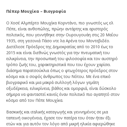
Πέπερ Μουχίκα – Βιογραφία
Ο Χοσέ Αλμπέρτο Μουχίκα Κορντάνο, πιο γνωστός ως ελ
Πέπε, είναι ανθοπώλης, πρώην αντάρτης και αριστερός
πολιτικός, που γεννήθηκε στην Ουρουγουάη στις 20 Μαΐου
1935, στη γειτονιά Πάσο ντε λα Αρένα του Μοντεβιδέο.
Διετέλεσε Πρόεδρος της Δημοκρατίας από το 2010 έως το
2015 και είναι διεθνώς γνωστός για την πνευματική του
ειλικρίνεια, την προσωπική του φιλοσοφία και τον αυστηρό
τρόπο ζωής του, χαρακτηριστικά που του έχουν χαρίσει
διάσημα παρατσούκλια όπως ο φτωχότερος πρόεδρος στον
κόσμο και ο σοφός άνθρωπος του Νότου. Με ένα επικό
βιογραφικό και μια μακρά συλλογή λόγων γεμάτη
οξυδέρκεια, ειλικρίνεια, βάθος και ομορφιά, είναι δύσκολο
σήμερα να φανταστεί κανείς έναν πολιτικό πιο αγαπητό στον
κόσμο από τον Πέπε Μουχίκα.
Βασκικής και ιταλικής καταγωγής και γεννημένος σε μια
ταπεινή οικογένεια, έχασε τον πατέρα του όταν ήταν έξι
ετών και για αυτόν τον λόγο από μικρή ηλικία αφιερώθηκε