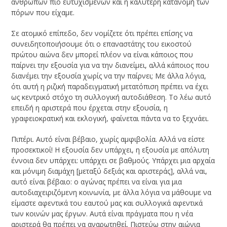
ανθρώπων πιο ευτυχισμένων και η καλύτερη κατανομή των
πόρων που είχαμε.
Σε ατομικό επίπεδο, δεν νομίζετε ότι πρέπει επίσης να
συνειδητοποιήσουμε ότι ο επαναστάτης του εικοστού
πρώτου αιώνα δεν μπορεί πλέον να είναι κάποιος που
παίρνει την εξουσία για να την διανείμει, αλλά κάποιος που
διανέμει την εξουσία χωρίς να την παίρνει; Με άλλα λόγια,
ότι αυτή η ριζική παραδειγματική μετατόπιση πρέπει να έχει
ως κεντρικό στόχο τη συλλογική αυτοδιάθεση. Το λέω αυτό
επειδή η αριστερά που έρχεται στην εξουσία, η
γραφειοκρατική και εκλογική, φαίνεται πάντα να το ξεχνάει.
Πιπέρι. Αυτό είναι βέβαιο, χωρίς αμφιβολία. Αλλά να είστε
προσεκτικοί! Η εξουσία δεν υπάρχει, η εξουσία με απόλυτη
έννοια δεν υπάρχει: υπάρχει σε βαθμούς. Υπάρχει μια αρχαία
και μόνιμη διαμάχη [μεταξύ δεξιάς και αριστεράς], αλλά ναι,
αυτό είναι βέβαιο: ο αγώνας πρέπει να είναι για μια
αυτοδιαχειριζόμενη κοινωνία, με άλλα λόγια να μάθουμε να
είμαστε αφεντικά του εαυτού μας και συλλογικά αφεντικά
των κοινών μας έργων. Αυτά είναι πράγματα που η νέα
αριστερά θα πρέπει να αναρωτηθεί. Πιστεύω στην αιώνια