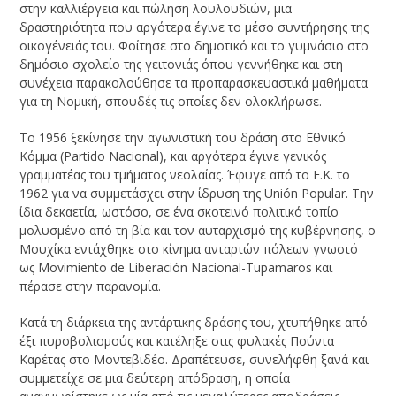
στην καλλιέργεια και πώληση λουλουδιών, μια
δραστηριότητα που αργότερα έγινε το μέσο συντήρησης της
οικογένειάς του. Φοίτησε στο δημοτικό και το γυμνάσιο στο
δημόσιο σχολείο της γειτονιάς όπου γεννήθηκε και στη
συνέχεια παρακολούθησε τα προπαρασκευαστικά μαθήματα
για τη Νομική, σπουδές τις οποίες δεν ολοκλήρωσε.
Το 1956 ξεκίνησε την αγωνιστική του δράση στο Εθνικό
Κόμμα (Partido Nacional), και αργότερα έγινε γενικός
γραμματέας του τμήματος νεολαίας. Έφυγε από το Ε.Κ. το
1962 για να συμμετάσχει στην ίδρυση της Unión Popular. Την
ίδια δεκαετία, ωστόσο, σε ένα σκοτεινό πολιτικό τοπίο
μολυσμένο από τη βία και τον αυταρχισμό της κυβέρνησης, ο
Μουχίκα εντάχθηκε στο κίνημα ανταρτών πόλεων γνωστό
ως Movimiento de Liberación Nacional-Tupamaros και
πέρασε στην παρανομία.
Κατά τη διάρκεια της αντάρτικης δράσης του, χτυπήθηκε από
έξι πυροβολισμούς και κατέληξε στις φυλακές Πούντα
Καρέτας στο Μοντεβιδέο. Δραπέτευσε, συνελήφθη ξανά και
συμμετείχε σε μια δεύτερη απόδραση, η οποία