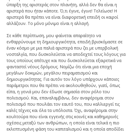
ύπαρξη της αριστεράς στον πλανήτη, αλλά δεν θα είναι η
αριστερά που ήταν κάποτε. Ό,τι έγινε, έγινε! Τελείωσε! Η
αριστερά θα πρέπει να είναι διαφορετική επειδή οι καιροί
αλλάζουν. Το μόνο μόνιμο είναι η αλλαγή.
Σε κάθε περίπτωση, μου φαίνεται απαραίτητο να
ενθαρρύνουμε τη δημιουργικότητα, επειδή βρισκόμαστε σε
έναν κόσμο με μια παλιά αριστερά που ζει με υπερβολική
νοσταλγία, που δυσκολεύεται να αποδεχτεί τους λόγους για
τους οποίους απέτυχε και που δυσκολεύεται εξαιρετικά να
φανταστεί νέους δρόμους. Νομίζω ότι είναι μια εποχή
μεγάλων δοκιμών, μεγάλου πειραματισμού και
δημιουργικότητας. Για αυτόν τον λόγο υπάρχουν κάποιες
παράμετροι που θα πρέπει να ακολουθηθούν, γιατί, όπως
είπα, η γενιά μου δεν έδωσε σημασία στον ρόλο του
πολιτισμού. Και, επαναλαμβάνω, δεν αναφέρομαι στον
πολιτισμό που πουλάει τον εαυτό του, που καλλιεργεί τις
καλές τέχνες και όλα τα υπόλοιπα. Όχι, αναφέρομαι στην
κουλτούρα που είναι εγγενής στις κοινές και καθημερινές
σχέσεις μεταξύ των ανθρώπων, η οποία είναι τελικά η πιο
εκλεπτυσμένη φάση του καπιταλισμού και η οποία αποδίδει