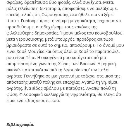
σφαίρες, δραπέτευσα δύο φορές, αλλά συνέχισα. Μετά,
μόλις τελείωσε η δικτατορία, αποφασίσαμε να αλλάξουμε,
επειδή ο λαός της Ουρουγουάης δεν ήθελε πια να ξέρει
τίποτα. Γυρίσαμε προς τη νόμιμη μαχητικότητα, αρχίσαμε να
προοδεύουμε, αποδεχτήκαμε τους κανόνες της
φιλελεύθερης δημοκρατίας. Ήμουν μέλος του κοινοβουλίου,
μετά γερουσιαστής, μετά υπουργός, πρόεδρος και τώρα
βρισκόμαστε σε αυτό το σημείο, αποσύρουμε. Το όνομά μου
είναι Χοσέ Μουχίκα και όπως όλοι οι Χοσέ το παρατσούκλι
μου είναι Πέπε. Η οικογένειά μου κατάγεται από μια
απομακρυσμένη γωνιά της Χώρας των Βάσκων. Η μητρική
οικογένεια καταγόταν από τη Λιγουρία και ήταν Ιταλοί
αγρότες. Γεννήθηκα σε μια γειτονιά με τσάκρα, στα μισά της
απόστασης μεταξύ πόλης και επαρχίας. Αγαπώ τη γη, είμαι
αγρότης, ένα είδος σβόλου με πατούσες. Αγαπώ πολύ τη
φύση. Φιλοσοφικά καλλιεργώ τη νηφαλιότητα, θα έλεγα ότι
είμαι ένα είδος νεοστωικού.
Βιβλιογραφία: