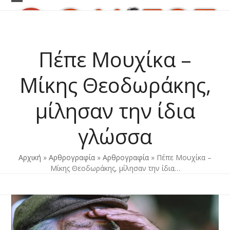
Skip
Open
Close
to
content
mobile
mobile
menu
menu
Πέπε Μουχίκα –
Μίκης Θεοδωράκης,
μίλησαν την ίδια
γλώσσα
Αρχική
»
Αρθρογραφία
»
Αρθρογραφία
»
Πέπε Μουχίκα –
Μίκης Θεοδωράκης, μίλησαν την ίδια…