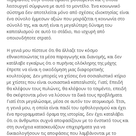
λειτουργεί σύμφωνα με αυτό το μοντέλο. Ένα κοινωνικό
σύστημα δεν αποτελείται μόνο από σχέσεις ιδιοκτησίας: είναι
ένα σύνολο έμμεσων αξιών που μοιράζεται η κοινωνία στο
σύνολό της, και αυτή είναι η μεγαλύτερη δύναμη του
καπιταλισμού σε αυτό το στάδιο, πιο ισχυρή από
οποιονδήποτε στρατό.
Η γενιά μου πίστευε ότι θα άλλαζε τον κόσμο
εθνικοποιώντας τα μέσα παραγωγής και διανομής, και δεν
κατάλαβε εγκαίρως ότι ο πυρήνας ολόκληρης της μάχης
έπρεπε να είναι η οικοδόμηση μιας διαφορετικής
κουλτούρας. Δεν μπορείς να χτίσεις ένα σοσιαλιστικό κτίριο
με χτίστες που είναι ουσιαστικά καπιταλιστές. Γιατί; Επειδή
θα κλέψουν τους πυλώνες, θα κλέψουν το τσιμέντο, επειδή
θα σκέφτονται μόνο να λύσουν τα δικά τους προβλήματα.
Γιατί έτσι μεγαλώσαμε, μέσα σε αυτόν τον ατομικισμό. Έτσι,
η γενιά μου, η οποία είναι παιδί του ορθολογισμού και έχει
ένα προγραμματικό όραμα της ιστορίας, δεν έχει καταλάβει
ότι οι άνθρωποι συχνά αποφασίζουν με το ένστικτό τους και
στη συνέχεια κατασκευάζουν επιχειρήματα για να
δικαιολογήσουν τις αποφάσεις που λαμβάνονται με το