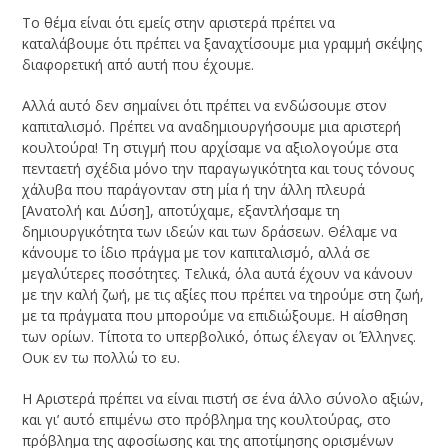
Το θέμα είναι ότι εμείς στην αριστερά πρέπει να
καταλάβουμε ότι πρέπει να ξαναχτίσουμε μια γραμμή σκέψης
διαφορετική από αυτή που έχουμε.
Αλλά αυτό δεν σημαίνει ότι πρέπει να ενδώσουμε στον
καπιταλισμό. Πρέπει να αναδημιουργήσουμε μια αριστερή
κουλτούρα! Τη στιγμή που αρχίσαμε να αξιολογούμε στα
πενταετή σχέδια μόνο την παραγωγικότητα και τους τόνους
χάλυβα που παράγονταν στη μία ή την άλλη πλευρά
[Ανατολή και Δύση], αποτύχαμε, εξαντλήσαμε τη
δημιουργικότητα των ιδεών και των δράσεων. Θέλαμε να
κάνουμε το ίδιο πράγμα με τον καπιταλισμό, αλλά σε
μεγαλύτερες ποσότητες. Τελικά, όλα αυτά έχουν να κάνουν
με την καλή ζωή, με τις αξίες που πρέπει να τηρούμε στη ζωή,
με τα πράγματα που μπορούμε να επιδιώξουμε. Η αίσθηση
των ορίων. Τίποτα το υπερβολικό, όπως έλεγαν οι Έλληνες.
Ουκ εν τω πολλώ το ευ.
Η Αριστερά πρέπει να είναι πιστή σε ένα άλλο σύνολο αξιών,
και γι’ αυτό επιμένω στο πρόβλημα της κουλτούρας, στο
πρόβλημα της αφοσίωσης και της αποτίμησης ορισμένων