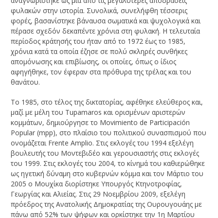
αναγνωρίστηκε ως μία από τις μεγαλύτερες αποδράσεις
φυλακών στην ιστορία. Συνολικά, συνελήφθη τέσσερις
φορές, βασανίστηκε βάναυσα σωματικά και ψυχολογικά και
πέρασε σχεδόν δεκαπέντε χρόνια στη φυλακή. Η τελευταία
περίοδος κράτησής του ήταν από το 1972 έως το 1985,
χρόνια κατά τα οποία έζησε σε πολύ σκληρές συνθήκες
απομόνωσης και επιβίωσης, οι οποίες, όπως ο ίδιος
αφηγήθηκε, τον έφεραν στα πρόθυρα της τρέλας και του
θανάτου.
Το 1985, στο τέλος της δικτατορίας, αφέθηκε ελεύθερος και,
μαζί με μέλη του Tupamaros και ορισμένων αριστερών
κομμάτων, δημιούργησε το Movimiento de Participación
Popular (mpp), στο πλαίσιο του πολιτικού συνασπισμού που
ονομάζεται Frente Amplio. Στις εκλογές του 1994 εξελέγη
βουλευτής του Μοντεβιδέο και γερουσιαστής στις εκλογές
του 1999. Στις εκλογές του 2004, το κίνημά του καθιερώθηκε
ως ηγετική δύναμη στο κυβερνών κόμμα και τον Μάρτιο του
2005 ο Μουχίκα διορίστηκε Υπουργός Κτηνοτροφίας,
Γεωργίας και Αλιείας. Στις 29 Νοεμβρίου 2009, εξελέγη
πρόεδρος της Ανατολικής Δημοκρατίας της Ουρουγουάης με
πάνω από 52% των ψήφων και ορκίστηκε την 1η Μαρτίου