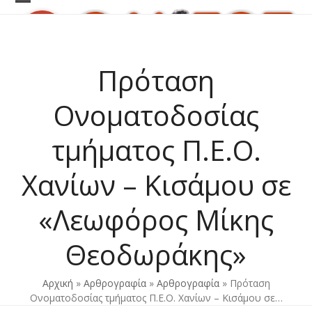
Skip
Open
Close
to
content
mobile
mobile
menu
menu
Πρόταση
Ονοματοδοσίας
τμήματος Π.Ε.Ο.
Χανίων – Κισάμου σε
«Λεωφόρος Μίκης
Θεοδωράκης»
Αρχική
»
Αρθρογραφία
»
Αρθρογραφία
»
Πρόταση
Ονοματοδοσίας τμήματος Π.Ε.Ο. Χανίων – Κισάμου σε…