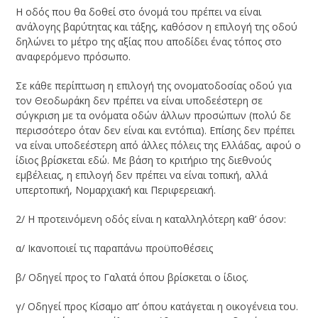
Η οδός που θα δοθεί στο όνομά του πρέπει να είναι
ανάλογης βαρύτητας και τάξης, καθόσον η επιλογή της οδού
δηλώνει το μέτρο της αξίας που αποδίδει ένας τόπος στο
αναφερόμενο πρόσωπο.
Σε κάθε περίπτωση η επιλογή της ονοματοδοσίας οδού για
τον Θεοδωράκη δεν πρέπει να είναι υποδεέστερη σε
σύγκριση με τα ονόματα οδών άλλων προσώπων (πολύ δε
περισσότερο όταν δεν είναι και εντόπια). Επίσης δεν πρέπει
να είναι υποδεέστερη από άλλες πόλεις της Ελλάδας, αφού ο
ίδιος βρίσκεται εδώ. Με βάση το κριτήριο της διεθνούς
εμβέλειας, η επιλογή δεν πρέπει να είναι τοπική, αλλά
υπερτοπική, Νομαρχιακή και Περιφερειακή.
2/ Η προτεινόμενη οδός είναι η καταλληλότερη καθ’ όσον:
α/ Ικανοποιεί τις παραπάνω προϋποθέσεις
β/ Οδηγεί προς το Γαλατά όπου βρίσκεται ο ίδιος.
γ/ Οδηγεί προς Κίσαμο απ’ όπου κατάγεται η οικογένεια του.