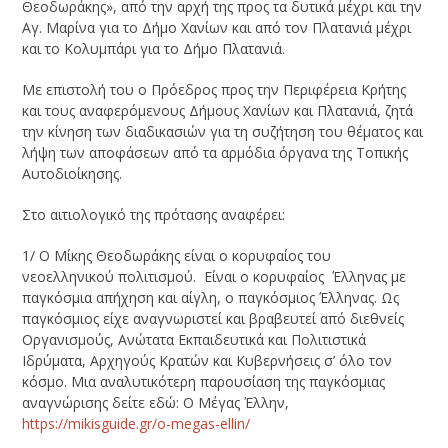
Θεοδωράκης», από την αρχή της προς τα δυτικά μέχρι και την
Αγ. Μαρίνα για το Δήμο Χανίων και από τον Πλατανιά μέχρι
και το Κολυμπάρι για το Δήμο Πλατανιά.
Με επιστολή του ο Πρόεδρος προς την Περιφέρεια Κρήτης
και τους αναφερόμενους Δήμους Χανίων και Πλατανιά, ζητά
την κίνηση των διαδικασιών για τη συζήτηση του θέματος και
λήψη των αποφάσεων από τα αρμόδια όργανα της Τοπικής
Αυτοδιοίκησης.
Στο αιτιολογικό της πρότασης αναφέρει:
1/ Ο Μίκης Θεοδωράκης είναι ο κορυφαίος του
νεοελληνικού πολιτισμού. Είναι ο κορυφαίος Έλληνας με
παγκόσμια απήχηση και αίγλη, ο παγκόσμιος Έλληνας. Ως
παγκόσμιος είχε αναγνωριστεί και βραβευτεί από διεθνείς
Οργανισμούς, Ανώτατα Εκπαιδευτικά και Πολιτιστικά
Ιδρύματα, Αρχηγούς Κρατών και Κυβερνήσεις σ’ όλο τον
κόσμο. Μια αναλυτικότερη παρουσίαση της παγκόσμιας
αναγνώρισης δείτε εδώ: Ο Μέγας Έλλην,
https://mikisguide.gr/o-megas-ellin/