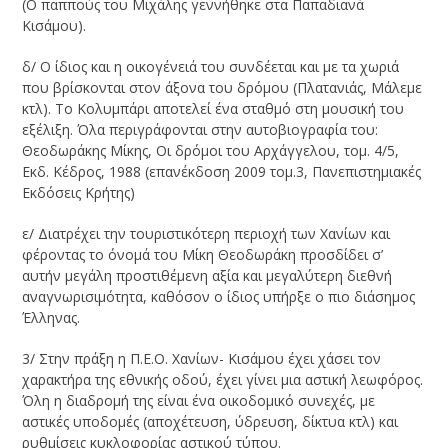
(Ο παππούς του Μιχάλης γεννήθηκε στα Παπαδιανά
Κισάμου).
δ/ Ο ίδιος και η οικογένειά του συνδέεται και με τα χωριά
που βρίσκονται στον άξονα του δρόμου (Πλατανιάς, Μάλεμε
κτλ). Το Κολυμπάρι αποτελεί ένα σταθμό στη μουσική του
εξέλιξη. Όλα περιγράφονται στην αυτοβιογραφία του:
Θεοδωράκης Μίκης, Οι δρόμοι του Αρχάγγελου, τομ. 4/5,
Εκδ. Κέδρος, 1988 (επανέκδοση 2009 τομ.3, Πανεπιστημιακές
Εκδόσεις Κρήτης)
ε/ Διατρέχει την τουριστικότερη περιοχή των Χανίων και
φέροντας το όνομά του Μίκη Θεοδωράκη προσδίδει σ’
αυτήν μεγάλη προστιθέμενη αξία και μεγαλύτερη διεθνή
αναγνωρισιμότητα, καθόσον ο ίδιος υπήρξε ο πιο διάσημος
Έλληνας.
3/ Στην πράξη η Π.Ε.Ο. Χανίων- Κισάμου έχει χάσει τον
χαρακτήρα της εθνικής οδού, έχει γίνει μια αστική λεωφόρος.
Όλη η διαδρομή της είναι ένα οικοδομικό συνεχές, με
αστικές υποδομές (αποχέτευση, ύδρευση, δίκτυα κτλ) και
ρυθμίσεις κυκλοφορίας αστικού τύπου.