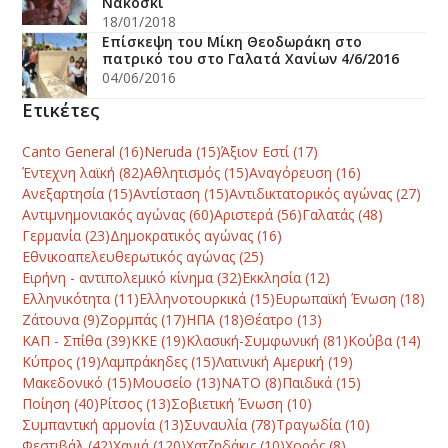
Νακόσκι
18/01/2018
Επίσκεψη του Μίκη Θεοδωράκη στο
πατρικό του στο Γαλατά Χανίων 4/6/2016
04/06/2016
Ετικέτες
Canto General
(16)
Neruda
(15)
Άξιον Εστί
(17)
Έντεχνη λαϊκή
(82)
Αθλητισμός
(15)
Αναγόρευση
(16)
Ανεξαρτησία
(15)
Αντίσταση
(15)
Αντιδικτατορικός αγώνας
(27)
Αντιμνημονιακός αγώνας
(60)
Αριστερά
(56)
Γαλατάς
(48)
Γερμανία
(23)
Δημοκρατικός αγώνας
(16)
Εθνικοαπελευθερωτικός αγώνας
(25)
Ειρήνη - αντιπολεμικό κίνημα
(32)
Εκκλησία
(12)
Ελληνικότητα
(11)
Ελληνοτουρκικά
(15)
Ευρωπαϊκή Ένωση
(18)
Ζάτουνα
(9)
Ζορμπάς
(17)
ΗΠΑ
(18)
Θέατρο
(13)
ΚΑΠ - Σπίθα
(39)
ΚΚΕ
(19)
Κλασική-Συμφωνική
(81)
Κούβα
(14)
Κύπρος
(19)
Λαμπράκηδες
(15)
Λατινική Αμερική
(19)
Μακεδονικό
(15)
Μουσείο
(13)
ΝΑΤΟ
(8)
Παιδικά
(15)
Ποίηση
(40)
Ρίτσος
(13)
Σοβιετική Ένωση
(10)
Συμπαντική αρμονία
(13)
Συναυλία
(78)
Τραγωδία
(10)
Φεστιβάλ
(42)
Χανιά
(120)
Χατζηδάκις
(10)
Χορός
(8)