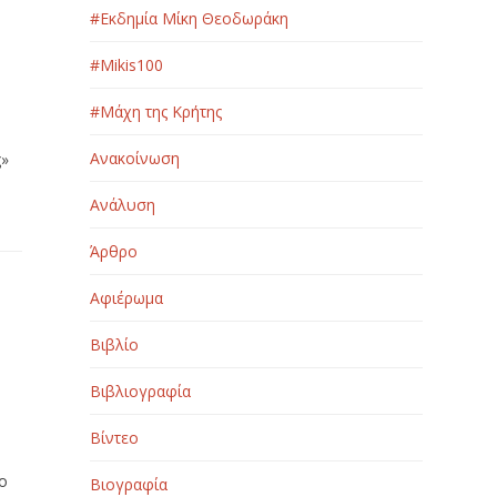
#Εκδημία Μίκη Θεοδωράκη
#Μikis100
#Μάχη της Κρήτης
Ανακοίνωση
ς»
Ανάλυση
Άρθρο
Αφιέρωμα
Βιβλίο
Ο
Βιβλιογραφία
Βίντεο
ο
Βιογραφία