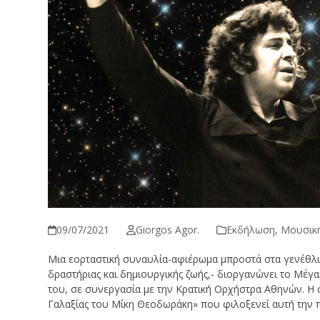
09/07/2021
Giorgos Agor.
Εκδήλωση
,
Μουσικ
Μια εορταστική συναυλία-αφιέρωμα μπροστά στα γενέθλι
δραστήριας και δημιουργικής ζωής,- διοργανώνει το Μέγα
του, σε συνεργασία με την Κρατική Ορχήστρα Αθηνών. Η 
Γαλαξίας του Μίκη Θεοδωράκη» που φιλοξενεί αυτή την 