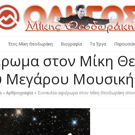
+
Έτος Μίκη Θεοδωράκη
Βιογραφία
Τα Έργα
Παρουσιάσ
έρωμα στον Μίκη Θ
υ Μεγάρου Μουσική
α
»
Αρθρογραφία
»
Συναυλία-αφιέρωμα στον Μίκη Θεοδωράκη στο