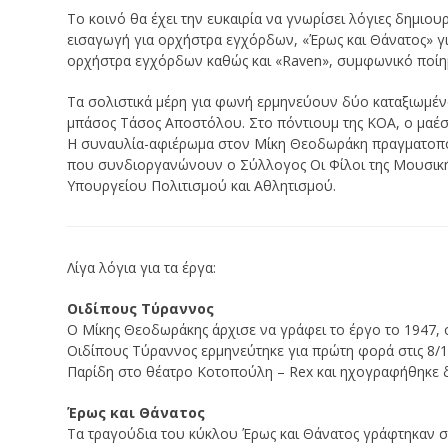
Το κοινό θα έχει την ευκαιρία να γνωρίσει λόγιες δημιο
εισαγωγή για ορχήστρα εγχόρδων, «Έρως και Θάνατος» 
ορχήστρα εγχόρδων καθώς και «Raven», συμφωνικό ποίη
Τα σολιστικά μέρη για φωνή ερμηνεύουν δύο καταξιωμένο
μπάσος Τάσος Αποστόλου. Στο πόντιουμ της ΚΟΑ, ο μαέσ
H συναυλία-αφιέρωμα στον Μίκη Θεοδωράκη πραγματοποιε
που συνδιοργανώνουν ο Σύλλογος Οι Φίλοι της Μουσική
Υπουργείου Πολιτισμού και Αθλητισμού.
Λίγα λόγια για τα έργα:
Οιδίπους Τύραννος
Ο Μίκης Θεοδωράκης άρχισε να γράφει το έργο το 1947, 
Οιδίπους Τύραννος ερμηνεύτηκε για πρώτη φορά στις 8/
Παρίδη στο θέατρο Κοτοπούλη – Rex και ηχογραφήθηκε δ
Έρως και Θάνατος
Τα τραγούδια του κύκλου Έρως και Θάνατος γράφτηκαν σ