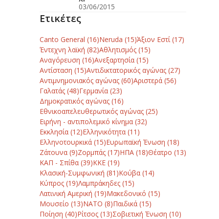
03/06/2015
Ετικέτες
Canto General
(16)
Neruda
(15)
Άξιον Εστί
(17)
Έντεχνη λαϊκή
(82)
Αθλητισμός
(15)
Αναγόρευση
(16)
Ανεξαρτησία
(15)
Αντίσταση
(15)
Αντιδικτατορικός αγώνας
(27)
Αντιμνημονιακός αγώνας
(60)
Αριστερά
(56)
Γαλατάς
(48)
Γερμανία
(23)
Δημοκρατικός αγώνας
(16)
Εθνικοαπελευθερωτικός αγώνας
(25)
Ειρήνη - αντιπολεμικό κίνημα
(32)
Εκκλησία
(12)
Ελληνικότητα
(11)
Ελληνοτουρκικά
(15)
Ευρωπαϊκή Ένωση
(18)
Ζάτουνα
(9)
Ζορμπάς
(17)
ΗΠΑ
(18)
Θέατρο
(13)
ΚΑΠ - Σπίθα
(39)
ΚΚΕ
(19)
Κλασική-Συμφωνική
(81)
Κούβα
(14)
Κύπρος
(19)
Λαμπράκηδες
(15)
Λατινική Αμερική
(19)
Μακεδονικό
(15)
Μουσείο
(13)
ΝΑΤΟ
(8)
Παιδικά
(15)
Ποίηση
(40)
Ρίτσος
(13)
Σοβιετική Ένωση
(10)