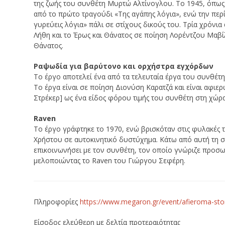
της ζωής του συνθέτη Μυρτώ Αλτίνογλου. Το 1945, όπως 
από το πρώτο τραγούδι «Της αγάπης λόγια», ενώ την περί
γυρεύεις λόγια» πάλι σε στίχους δικούς του. Τρία χρόνια
Λήθη και το Έρως και Θάνατος σε ποίηση Λορέντζου Μαβίλ
Θάνατος.
Ραψωδία για βαρύτονο και ορχήστρα εγχόρδων
Το έργο αποτελεί ένα από τα τελευταία έργα του συνθέτη κ
Το έργα είναι σε ποίηση Διονύση Καρατζά και είναι αφιε
Στρέκερ] ως ένα είδος φόρου τιμής του συνθέτη στη χώρ
Raven
Το έργο γράφτηκε το 1970, ενώ βρισκόταν στις φυλακέ
Χρήστου σε αυτοκινητικό δυστύχημα. Κάτω από αυτή τη 
επικοινωνήσει με τον συνθέτη, τον οποίο γνώριζε προσω
μελοποιώντας το Raven του Γιώργου Σεφέρη.
Πληροφορίες
https://www.megaron.gr/event/afieroma-sto
Eίσοδος ελεύθερη με δελτία προτεραιότητας