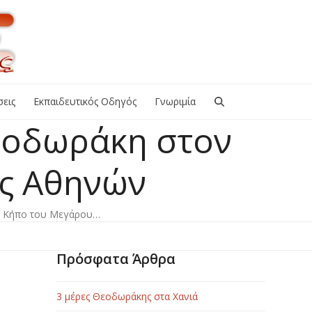
εις
Εκπαιδευτικός Οδηγός
Γνωριμία
εοδωράκη στον
ς Αθηνών
ν Κήπο του Μεγάρου…
Πρόσφατα Άρθρα
3 μέρες Θεοδωράκης στα Χανιά