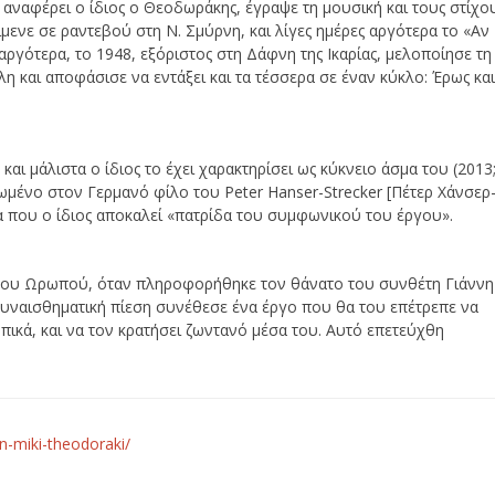
αναφέρει ο ίδιος ο Θεοδωράκης, έγραψε τη μουσική και τους στίχο
μενε σε ραντεβού στη Ν. Σμύρνη, και λίγες ημέρες αργότερα το «Αν
 αργότερα, το 1948, εξόριστος στη Δάφνη της Ικαρίας, μελοποίησε τη
η και αποφάσισε να εντάξει και τα τέσσερα σε έναν κύκλο: Έρως κα
αι μάλιστα ο ίδιος το έχει χαρακτηρίσει ως κύκνειο άσμα του (2013;
ρωμένο στον Γερμανό φίλο του Peter Hanser-Strecker [Πέτερ Χάνσερ
α που ο ίδιος αποκαλεί «πατρίδα του συμφωνικού του έργου».
ς του Ωρωπού, όταν πληροφορήθηκε τον θάνατο του συνθέτη Γιάννη
συναισθηματική πίεση συνέθεσε ένα έργο που θα του επέτρεπε να
πικά, και να τον κρατήσει ζωντανό μέσα του. Αυτό επετεύχθη
n-miki-theodoraki/