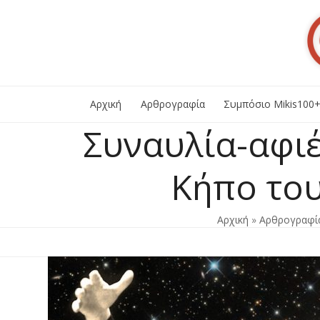
Skip
to
content
Αρχική
Αρθρογραφία
Συμπόσιο Mikis100
Συναυλία-αφι
Κήπο το
Αρχική
»
Αρθρογραφί