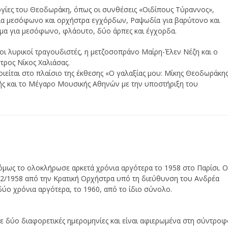
υργίες του Θεοδωράκη, όπως οι συνθέσεις «Οιδίπους Τύραννος»,
για μεσόφωνο και ορχήστρα εγχόρδων, Ραψωδία για βαρύτονο και
μα για μεσόφωνο, φλάουτο, δύο άρπες και έγχορδα.
ι λυρικοί τραγουδιστές, η μετζοσοπράνο Μαίρη-Έλεν Νέζη και ο
τρος Νίκος Χαλιάσας.
ίται στο πλαίσιο της έκθεσης «Ο γαλαξίας μου: Μίκης Θεοδωράκη
ς και το Μέγαρο Μουσικής Αθηνών με την υποστήριξη του
όμως το ολοκλήρωσε αρκετά χρόνια αργότερα το 1958 στο Παρίσι. 
12/1958 από την Κρατική Ορχήστρα υπό τη διεύθυνση του Ανδρέα
ύο χρόνια αργότερα, το 1960, από το ίδιο σύνολο.
ε δύο διαφορετικές ημερομηνίες και είναι αφιερωμένα στη σύντροφ