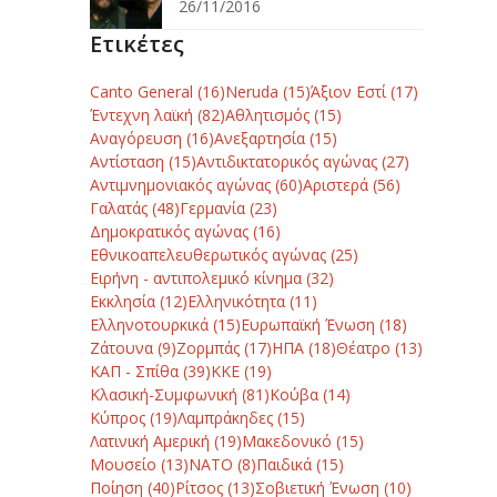
26/11/2016
Ετικέτες
Canto General
(16)
Neruda
(15)
Άξιον Εστί
(17)
Έντεχνη λαϊκή
(82)
Αθλητισμός
(15)
Αναγόρευση
(16)
Ανεξαρτησία
(15)
Αντίσταση
(15)
Αντιδικτατορικός αγώνας
(27)
Αντιμνημονιακός αγώνας
(60)
Αριστερά
(56)
Γαλατάς
(48)
Γερμανία
(23)
Δημοκρατικός αγώνας
(16)
Εθνικοαπελευθερωτικός αγώνας
(25)
Ειρήνη - αντιπολεμικό κίνημα
(32)
Εκκλησία
(12)
Ελληνικότητα
(11)
Ελληνοτουρκικά
(15)
Ευρωπαϊκή Ένωση
(18)
Ζάτουνα
(9)
Ζορμπάς
(17)
ΗΠΑ
(18)
Θέατρο
(13)
ΚΑΠ - Σπίθα
(39)
ΚΚΕ
(19)
Κλασική-Συμφωνική
(81)
Κούβα
(14)
Κύπρος
(19)
Λαμπράκηδες
(15)
Λατινική Αμερική
(19)
Μακεδονικό
(15)
Μουσείο
(13)
ΝΑΤΟ
(8)
Παιδικά
(15)
Ποίηση
(40)
Ρίτσος
(13)
Σοβιετική Ένωση
(10)