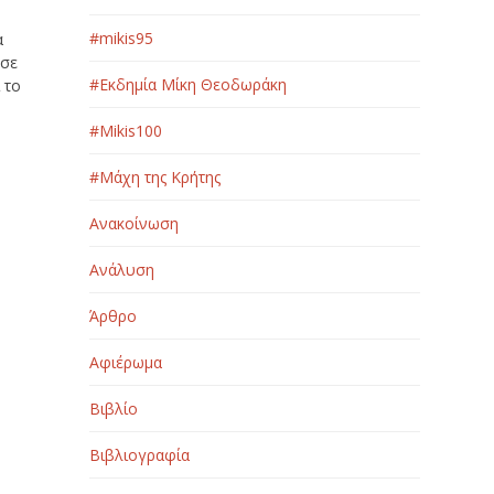
#mikis95
α
 σε
#Εκδημία Μίκη Θεοδωράκη
 το
#Μikis100
#Μάχη της Κρήτης
Ανακοίνωση
Ανάλυση
Άρθρο
Αφιέρωμα
Βιβλίο
Βιβλιογραφία