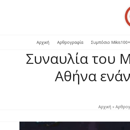
Skip
to
content
Αρχική
Αρθρογραφία
Συμπόσιο Mikis100
Συναυλία του 
Αθήνα ενάν
Αρχική
»
Αρθρογ