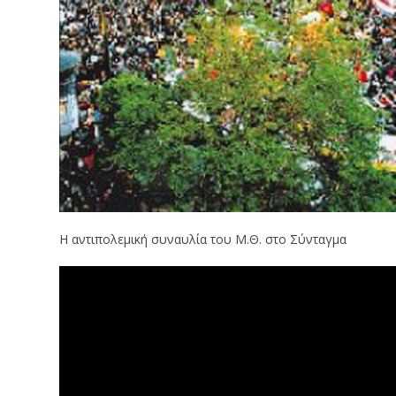
Η αντιπολεμική συναυλία του Μ.Θ. στο Σύνταγμα