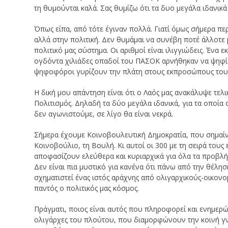
τη θυμούνται καλά. Σας θυμίζω ότι τα δυο μεγάλα ιδανικά
Όπως είπα, από τότε έγιναν πολλά. Γιατί όμως σήμερα πε
αλλά στην πολιτική. Δεν θυμάμαι να συνέβη ποτέ άλλοτε
πολιτικό μας σύστημα. Οι αριθμοί είναι ιλιγγιώδεις. Ένα 
ογδόντα χιλιάδες οπαδοί του ΠΑΣΟΚ αρνήθηκαν να ψηφίσο
ψηφοφόροι γυρίζουν την πλάτη στους εκπροσώπους του
Η δική μου απάντηση είναι ότι ο Λαός μας ανακάλυψε τελ
Πολιτισμός. Δηλαδή τα δύο μεγάλα ιδανικά, για τα οποία 
δεν αγωνιστούμε, σε λίγο θα είναι νεκρά.
Σήμερα έχουμε Κοινοβουλευτική Δημοκρατία, που σημαίν
Κοινοβούλιο, τη Βουλή. Κι αυτοί οι 300 με τη σειρά του
αποφασίζουν ελεύθερα και κυριαρχικά για όλα τα προβλήμ
Δεν είναι πια μυστικό για κανένα ότι πάνω από την θέλ
σχηματιστεί ένας ιστός αράχνης από ολιγαρχικούς-οικονο
παντός ο πολιτικός μας κόσμος.
Πράγματι, ποιος είναι αυτός που πληροφορεί και ενημερ
ολιγάρχες του πλούτου, που διαμορφώνουν την κοινή γν