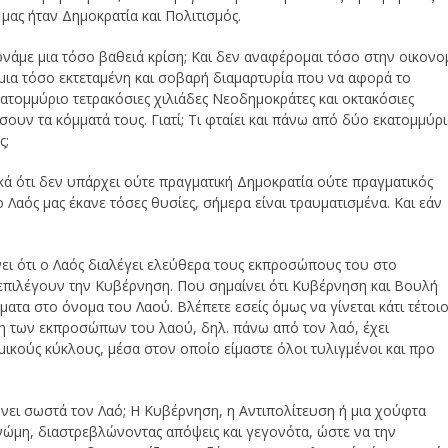
 μας ήταν Δημοκρατία και Πολιτισμός.
ρνάμε μια τόσο βαθειά κρίση; Και δεν αναφέρομαι τόσο στην οικονο
 μια τόσο εκτεταμένη και σοβαρή διαμαρτυρία που να αφορά το
εκατομμύριο τετρακόσιες χιλιάδες Νεοδημοκράτες και οκτακόσιες
υν τα κόμματά τους. Γιατί; Τι φταίει και πάνω από δύο εκατομμύρ
ς;
ικά ότι δεν υπάρχει ούτε πραγματική Δημοκρατία ούτε πραγματικός
ο Λαός μας έκανε τόσες θυσίες, σήμερα είναι τραυματισμένα. Και εάν
ει ότι ο Λαός διαλέγει ελεύθερα τους εκπροσώπους του στο
ς επιλέγουν την Κυβέρνηση. Που σημαίνει ότι Κυβέρνηση και Βουλή
ατα στο όνομα του Λαού. Βλέπετε εσείς όμως να γίνεται κάτι τέτοιο
ηση των εκπροσώπων του λαού, δηλ. πάνω από τον λαό, έχει
μικούς κύκλους, μέσα στον οποίο είμαστε όλοι τυλιγμένοι και προ
ώνει σωστά τον Λαό; Η Κυβέρνηση, η Αντιπολίτευση ή μια χούφτα
ώμη, διαστρεβλώνοντας απόψεις και γεγονότα, ώστε να την