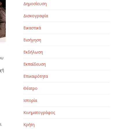
Δημοσίευση
Δισκογραφία
Εικαστικά
Εισήγηση
Εκδήλωση
ου
ν
Εκπαίδευση
χή
Επικαιρότητα
Θέατρο
Ιστορία
ν
Κινηματογράφος
ι
Κρήτη