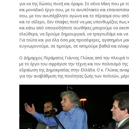
για να της δώσεις πνοή και όραμα. Σε σένα Μίκη που με τ
και μοναδικό έργο σου, με το ανυπότακτο και επαναστατ
σου, με τον ανυπέρβλητο αγώνα και το πέρασμα σου από
και το σίδερο, δεν έπαψες ποτέ να μας υπενθυμίζεις πως 
και κάτω από οποιεσδήποτε συνθήκες μπορούμε να σκεπ
ελεύθερα, να δρούμε δημιουργικά, να τραγουδάμε και να
Για τούτα και για όλα όσα μας προσέφερες, αγαπημένε μα
ευγνωμονούμε, σε τιμούμε, σε εκτιμούμε βαθιά και ειλικρ
Ο Δήμαρχος Περάματος Γιάννης Γλύκας από την πλευρά το
με το έργο του σφράγισε την τέχνη και τον πολιτισμό της
εδραίωση της Δημοκρατίας στην Ελλάδα. Ο κ. Γλύκας ανα
για την αναβάθμιση της ποιότητας ζωής των πολιτών, μέρ