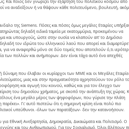
ς; Και ποιος δεν γνωρίζει την εξάρτηση του πολιτικού κόσμου από
ανοί να αναδείξουν ή να θάψουν κάθε πολιτευόμενο, βουλευτή, ακό
άνδαλο της Siemens. Πόσες και πόσες όμως μεγάλες Εταιρίες υπήρξα
ιατηρώντας δηλαδή ειδικά ταμεία με εκατομμύρια, προκειμένου να
μα και υπουργούς, ώστε στην ουσία να κλαπούν απ’ το Δημόσιο
 δηλαδή τον ιδρώτα του ελληνικού λαού που απορεί και διαμαρτύρετ
ία, για να αναφερθώ μόνο σε δύο τομείς που αποτελούν ό,τι ιερότε
εία των πολλών και ανήμπορων. Δεν είναι τάχα αυτό ένα απεχθές
 δύναμη που έλαβαν οι κυρίαρχοι των ΜΜΕ και οι Μεγάλες Εταιρίε
λιτεύματος, μιας και στην πραγματικότητα αχρηστεύουν τον ρόλο τ
ροφόρηση και αγωγή του κοινού, καθώς και για τον έλεγχο των
είριση του δημοσίου χρήματος, με σκοπό την ανάπτυξη της χώρας. Κ
ί τέλους ένα μεγάλο μέρος των ψηφοφόρων, που γύρισε την πλάτη
η παρέκει». Γι’ αυτό πιστεύω ότι η σημερινή κρίση είναι πολύ πιο
 πολιτικοί υπεύθυνοι -όλων των παρατάξεων- δεν την κατανοήσουν.
 για Εθνική Ανεξαρτησία, Δημοκρατία, Δικαιώματα και Πολιτισμό. Ο
ηλεγγύης και του Ανθρωπισμού. Για τον Σοσιαλισμό. Όλοι βλέπουν π