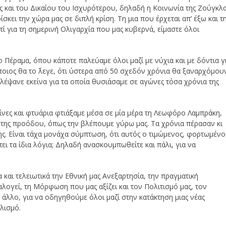
 και του Δικαίου του Ισχυρότερου, δηλαδή η Κοινωνία της Ζούγκλα
σκει την χώρα μας σε διπλή κρίση. Τη μια που έρχεται απ’ έξω και τ
ατί για τη σημερινή Ολιγαρχία που μας κυβερνά, είμαστε όλοι
το Πέραμα, όπου κάποτε παλεύαμε όλοι μαζί με νύχια και με δόντια γ
 ποιος θα το ΄λεγε, ότι ύστερα από 50 σχεδόν χρόνια θα ξαναρχόμου
κλέψανε εκείνα για τα οποία θυσιάσαμε σε αγώνες τόσα χρόνια της
ξίνες και φτυάρια φτιάξαμε μέσα σε μία μέρα τη Λεωφόρο Λαμπράκη,
 της προόδου, όπως την βλέπουμε γύρω μας. Τα χρόνια πέρασαν κι
ς. Είναι τάχα μονάχα σύμπτωση, ότι αυτός ο τιμώμενος, φορτωμένο
πει τα ίδια λόγια; Δηλαδή ανασκουμπωθείτε και πάλι, για να
και τελειωτικά την Εθνική μας Ανεξαρτησία, την πραγματική
λογεί, τη Μόρφωση που μας αξίζει και τον Πολιτισμό μας, τον
 άλλο, για να οδηγηθούμε όλοι μαζί στην κατάκτηση μιας νέας
λισμό.