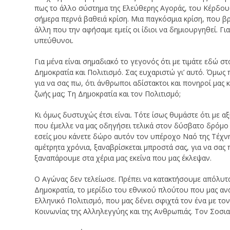
πως το άλλο σύστημα της Ελεύθερης Αγοράς, του Κέρδους
σήμερα περνά βαθειά κρίση. Μια παγκόσμια κρίση, που βρί
άλλη που την αφήσαμε εμείς οι ίδιοι να δημιουργηθεί. Γι
υπεύθυνοι.
Για μένα είναι σημαδιακό το γεγονός ότι με τιμάτε εδώ σ
Δημοκρατία και Πολιτισμό. Σας ευχαριστώ γι’ αυτό. Όμως
για να σας πω, ότι άνθρωποι αδίστακτοι και πονηροί μας 
ζωής μας; Τη Δημοκρατία και τον Πολιτισμό;
Κι όμως δυστυχώς έτσι είναι. Τότε ίσως θυμάστε ότι με α
που έμελλε να μας οδηγήσει τελικά στον δύσβατο δρόμο
εσείς μου κάνετε δώρο αυτόν τον υπέροχο Ναό της Τέχνη
αμέτρητα χρόνια, ξαναβρίσκεται μπροστά σας, για να σας 
ξαναπάρουμε στα χέρια μας εκείνα που μας έκλεψαν.
Ο Αγώνας δεν τελείωσε. Πρέπει να κατακτήσουμε απόλυτα 
Δημοκρατία, το μερίδιο του εθνικού πλούτου που μας ανα
Ελληνικό Πολιτισμό, που μας δένει σφιχτά τον ένα με τον
Κοινωνίας της Αλληλεγγύης και της Ανθρωπιάς. Τον Σοσια