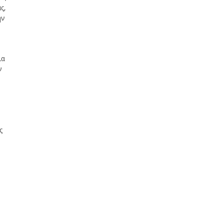
ς,
ην
ια
ν
ς