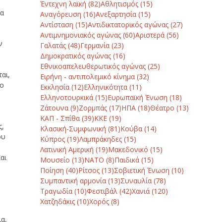
Έντεχνη λαϊκή
(82)
Αθλητισμός
(15)
μα
Αναγόρευση
(16)
Ανεξαρτησία
(15)
Αντίσταση
(15)
Αντιδικτατορικός αγώνας
(27)
Αντιμνημονιακός αγώνας
(60)
Αριστερά
(56)
ν
Γαλατάς
(48)
Γερμανία
(23)
Δημοκρατικός αγώνας
(16)
Εθνικοαπελευθερωτικός αγώνας
(25)
αι,
Ειρήνη - αντιπολεμικό κίνημα
(32)
ρο
Εκκλησία
(12)
Ελληνικότητα
(11)
Ελληνοτουρκικά
(15)
Ευρωπαϊκή Ένωση
(18)
Ζάτουνα
(9)
Ζορμπάς
(17)
ΗΠΑ
(18)
Θέατρο
(13)
ΚΑΠ - Σπίθα
(39)
ΚΚΕ
(19)
ς,
Κλασική-Συμφωνική
(81)
Κούβα
(14)
ου
Κύπρος
(19)
Λαμπράκηδες
(15)
Λατινική Αμερική
(19)
Μακεδονικό
(15)
αι
Μουσείο
(13)
ΝΑΤΟ
(8)
Παιδικά
(15)
Ποίηση
(40)
Ρίτσος
(13)
Σοβιετική Ένωση
(10)
Συμπαντική αρμονία
(13)
Συναυλία
(78)
Τραγωδία
(10)
Φεστιβάλ
(42)
Χανιά
(120)
Χατζηδάκις
(10)
Χορός
(8)
ια,