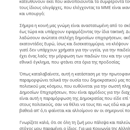
κατευθύνουν εκεί που ικανοποιούνται τα συμφέροντά του
τους ίδιους ολιγάρχες, που ελέγχοντας τα ΜΜΕ είναι ικ
και υπουργό;
Σήμερα η κοινή μας γνώμη είναι αναστατωμένη από το σκ
έως τώρα και υπάρχουν εφαρμόζοντας την ίδια τακτική; Δ
λαδώσουν ανώτατα στελέχη δημοσίων επιχειρήσεων, ακό
εκατοντάδες Ευρώ, ίσως και δισεκατομμύρια, να κλέψουν
γιατί δεν υπάρχουν χρήματα για την υγεία, για την παιδε
έχει ένας λαός: την μόρφωση των παιδιών του και την υγ
εθνικό έγκλημα, που φτάνει στα όρια της προδοσίας;
Όπως καταλαβαίνετε, αυτή η κατάσταση με την πρωτοφανή
παραμορφώνει τελικά την ουσία του δημοκρατικού μας πο
πολιτικού μας κόσμου, που ευθύνεται για την σωστή πλη
Δημοσίων Επιχειρήσεων, που είναι αρμόδιος για την διαχ
είναι αυτή η παραμόρφωση της Δημοκρατίας που είδε επ
στους πολιτικούς, σαν να θέλει να τους πει «ως εδώ και μ
βαθειά απ’ ό,τι φαίνεται και αλλοίμονο αν οι σημερινοί
Γνωρίζετε καλά, ότι σε όλη τη ζωή μου πάλεψα και παλεύω
στόχος μου παραμένει ο ίδιος. Για μια Κοινωνία της Αλλ