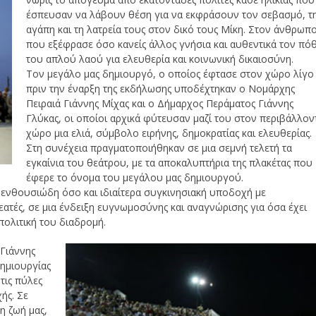
έσπευσαν να λάβουν θέση για να εκφράσουν τον σεβασμό, τ
αγάπη και τη λατρεία τους στον δικό τους Μίκη. Στον άνθρωπ
που εξέφρασε όσο κανείς άλλος γνήσια και αυθεντικά τον πό
του απλού λαού για ελευθερία και κοινωνική δικαιοσύνη.
Τον μεγάλο μας δημιουργό, ο οποίος έφτασε στον χώρο λίγο
πριν την έναρξη της εκδήλωσης υποδέχτηκαν ο Νομάρχης
Πειραιά Γιάννης Μίχας και ο Δήμαρχος Περάματος Γιάννης
Γλύκας, οι οποίοι αρχικά φύτευσαν μαζί του στον περιβάλλον
χώρο μια ελιά, σύμβολο ειρήνης, δημοκρατίας και ελευθερίας.
Στη συνέχεια πραγματοποιήθηκαν σε μια σεμνή τελετή τα
εγκαίνια του θεάτρου, με τα αποκαλυπτήρια της πλακέτας που
έφερε το όνομα του μεγάλου μας δημιουργού.
ενθουσιώδη όσο και ιδιαίτερα συγκινησιακή υποδοχή με
ατές, σε μια ένδειξη ευγνωμοσύνης και αναγνώρισης για όσα έχει
πολιτική του διαδρομή.
Γιάννης
δημιουργίας
τις πύλες
ής. Σε
η ζωή μας,