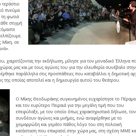
ο τεράστιο
ικό πνεύμα
 τη φωτιά
κάθε στιγμή
τόμαστε
 ελπίζουμε.
ς Μίκη, σε
ινά».
υ, χαιρετίζοντας την εκδήλωση, μίλησε για τον μοναδικό Έλληνα π
 χώρας μας και με τους αγώνες του για την ελευθερία συνέβαλε στη
φέρθηκε παράλληλα στις προσπάθειες που καταβάλλει η δημοτική αρ
ος της οποίας αποτελεί και η δημιουργία αυτού του θεάτρου.
Ο Μίκης Θεοδωράκης συγκινημένος ευχαρίστησε το Πέραμα
και τον ευρύτερο Πειραιά για την μεγάλη τιμή που του
επεφύλαξε, με τον οποίο όπως χαρακτηριστικά δήλωσε, το
συνδέουν αγώνες και μνήμες, ενώ αναφέρθηκε με το
χειμαρρώδη και γεμάτο πάθος λόγο του στη πολιτική
κατάσταση που επικρατεί στην χώρα μας, στη σχέση ΜΜΕ κα