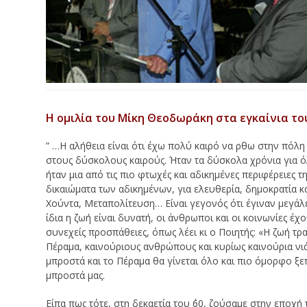
Η ομιλία του Μίκη Θεοδωράκη στα εγκαίνια τ
” …Η αλήθεια είναι ότι έχω πολύ καιρό να ρθω στην πόλη
στους δύσκολους καιρούς. Ήταν τα δύσκολα χρόνια για όλο
ήταν μια από τις πιο φτωχές και αδικημένες περιφέρειες
δικαιώματα των αδικημένων, για ελευθερία, δημοκρατία κ
Χούντα, Μεταπολίτευση… Είναι γεγονός ότι έγιναν μεγάλες
ίδια η ζωή είναι δυνατή, οι άνθρωποι και οι κοινωνίες έχ
συνεχείς προσπάθειες, όπως λέει κι ο Ποιητής: «Η ζωή τ
Πέραμα, καινούριους ανθρώπους και κυρίως καινούρια νιά
μπροστά και το Πέραμα θα γίνεται όλο και πιο όμορφο ξ
μπροστά μας.
Είπα πως τότε, στη δεκαετία του ΄60, ζούσαμε στην εποχ