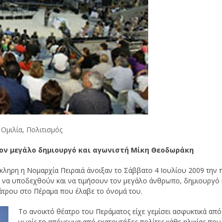
,
Ομιλία
,
Πολιτισμός
τον μεγάλο δημιουργό και αγωνιστή Μίκη Θεοδωράκη
κληρη η Νομαρχία Πειραιά άνοιξαν το Σάββατο 4 Ιουλίου 2009 την 
για να υποδεχθούν και να τιμήσουν τον μεγάλο άνθρωπο, δημιουργό 
άτρου στο Πέραμα που έλαβε το όνομά του.
Το ανοικτό θέατρο του Περάματος είχε γεμίσει ασφυκτικά από
νωρίς το απόγευμα από εκατοντάδες πολίτες κάθε ηλικίας που