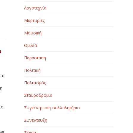
Λογοτεχνία
Μαρτυρίες
Μουσική
Ομιλία
α
Παράσταση
Πολιτική
 τα
Πολιτισμός
 η
Σταυροδρόμια
ιο
Συγκέντρωση-συλλαλητήριο
Συνέντευξη
πως
Τέχνη