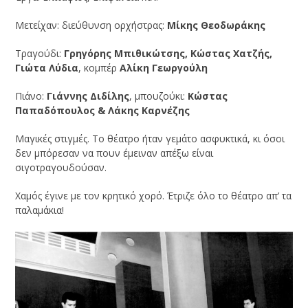
Μετείχαν: διεύθυνση ορχήστρας:
Μίκης Θεοδωράκης
Τραγούδι:
Γρηγόρης Μπιθικώτσης, Κώστας Χατζής,
Γιώτα Λύδια
, κομπέρ
Αλίκη Γεωργούλη
Πιάνο:
Γιάννης Διδίλης
, μπουζούκι:
Κώστας
Παπαδόπουλος & Λάκης Καρνέζης
Μαγικές στιγμές. Το θέατρο ήταν γεμάτο ασφυκτικά, κι όσοι
δεν μπόρεσαν να πουν έμειναν απέξω είναι
σιγοτραγουδούσαν.
Χαμός έγινε με τον κρητικό χορό. Έτριζε όλο το θέατρο απ’ τα
παλαμάκια!