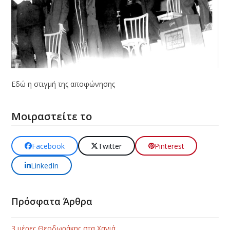
Εδώ η στιγμή της αποφώνησης
Μοιραστείτε το
Facebook
Twitter
Pinterest
LinkedIn
Πρόσφατα Άρθρα
3 μέρες Θεοδωράκης στα Χανιά