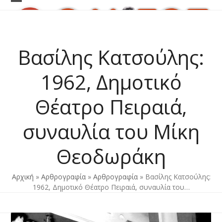
Skip
Open
Close
to
content
mobile
mobile
menu
menu
Βασίλης Κατσούλης:
1962, Δημοτικό
Θέατρο Πειραιά,
συναυλία του Μίκη
Θεοδωράκη
Αρχική
»
Αρθρογραφία
»
Αρθρογραφία
»
Βασίλης Κατσούλης:
1962, Δημοτικό Θέατρο Πειραιά, συναυλία του…