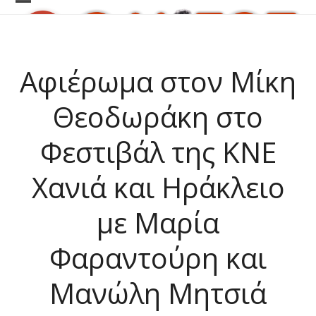
Skip
Open
Close
to
content
mobile
mobile
menu
menu
Αφιέρωμα στον Μίκη
Θεοδωράκη στο
Φεστιβάλ της ΚΝΕ
Χανιά και Ηράκλειο
με Μαρία
Φαραντούρη και
Μανώλη Μητσιά