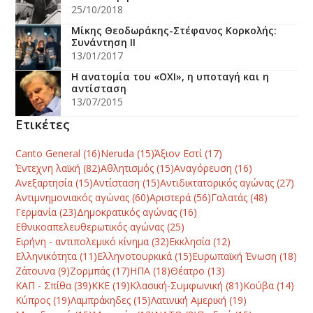
25/10/2018
Μίκης Θεοδωράκης-Στέφανος Κορκολής:
Συνάντηση ΙΙ
13/01/2017
Η ανατομία του «ΟΧΙ», η υποταγή και η
αντίσταση
13/07/2015
Ετικέτες
Canto General
(16)
Neruda
(15)
Άξιον Εστί
(17)
Έντεχνη λαϊκή
(82)
Αθλητισμός
(15)
Αναγόρευση
(16)
Ανεξαρτησία
(15)
Αντίσταση
(15)
Αντιδικτατορικός αγώνας
(27)
Αντιμνημονιακός αγώνας
(60)
Αριστερά
(56)
Γαλατάς
(48)
Γερμανία
(23)
Δημοκρατικός αγώνας
(16)
Εθνικοαπελευθερωτικός αγώνας
(25)
Ειρήνη - αντιπολεμικό κίνημα
(32)
Εκκλησία
(12)
Ελληνικότητα
(11)
Ελληνοτουρκικά
(15)
Ευρωπαϊκή Ένωση
(18)
Ζάτουνα
(9)
Ζορμπάς
(17)
ΗΠΑ
(18)
Θέατρο
(13)
ΚΑΠ - Σπίθα
(39)
ΚΚΕ
(19)
Κλασική-Συμφωνική
(81)
Κούβα
(14)
Κύπρος
(19)
Λαμπράκηδες
(15)
Λατινική Αμερική
(19)