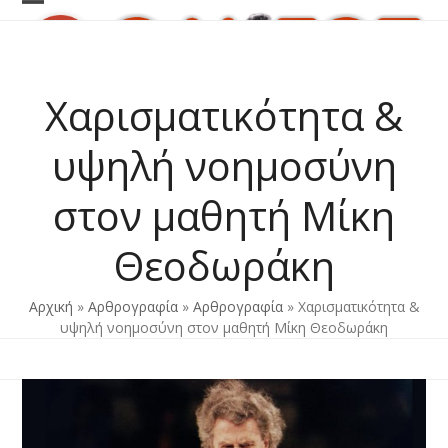
Skip
Open
Close
to
content
mobile
mobile
menu
menu
Χαρισματικότητα &
υψηλή νοημοσύνη
στον μαθητή Μίκη
Θεοδωράκη
Αρχική
»
Αρθρογραφία
»
Αρθρογραφία
»
Χαρισματικότητα &
υψηλή νοημοσύνη στον μαθητή Μίκη Θεοδωράκη