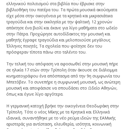
ελληνικού πολιτισμού στα βιβλία που έβρισκε στην
βιβλιοθήκη του πατέρα του. Τα πρώτα μουσικά ακούσματα
είχε μέσα στην οικογένεια με τα κρητικά και μικρασιάτικα
τραγούδια και στην εκκλησία με την ψαλτική. 12 χρονών
απέκτησε ένα βιολί και έκανε για λίγο μαθήματα στο ωδείο
στην Πάτρα. Προχώρησε αυτοδίδακτος την μουσική και
μαθητής έγραφε τραγούδια και μελοποιούσε μεγάλους
Έλληνες ποιητές. Τα σχολεία που φοίτησε δεν του
πρόσφεραν τίποτα πάνω στο ταλέντο του.
Την τελική του απόφαση να αφοσιωθεί στην μουσική πήρε
σε ηλικία 17 ετών στην Τρίπολη όταν άκουσε σε διάλειμμα
κινηματογράφου ένα απόσπασμα από την 9η συμφωνία του
Μπετόβεν. Το συνεπήρε η συμφωνική μουσική, ως ανώτερη
μουσική και αποφάσισε να σπουδάσει στο Ωδείο Αθηνών,
όπως και έγινε λίγο αργότερα.
Η γερμανική κατοχή βρήκε την οικογένεια Θεοδωράκη στην
Τρίπολη. Τότε ο νέος Μίκης με τα Κρητικά και Ελληνικά
ιδανικά, συναντήθηκε με το νέο ρεύμα ιδεών της ΕΑΜικής
αριστεράς για αντίσταση, ελευθερία, ισότητα, κοινωνική