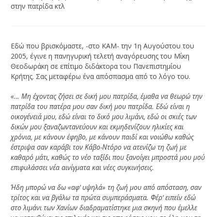
στην πατρίδα κτλ
Εδώ που βρισκόμαστε, -στο ΚΑΜ- την 1
η
Αυγούστου του
2005, έγινε η πανηγυρική τελετή αναγόρευσης του Μίκη
Θεοδωράκη σε επίτιμο διδάκτορα του Πανεπιστημίου
Κρήτης. Σας μεταφέρω ένα απόσπασμα από το λόγο του.
«… Μη έχοντας ζήσει σε δική μου πατρίδα, έμαθα να θεωρώ την
πατρίδα του πατέρα μου σαν δική μου πατρίδα. Εδώ είναι η
οικογένειά μου, εδώ είναι το δικό μου λιμάνι, εδώ οι σκιές των
δικών μου ξαναζωντανεύουν και εκμηδενίζουν ηλικίες και
χρόνια, με κάνουν έφηβο, με κάνουν παιδί και νοιώθω καθώς
έστριψα σαν καράβι τον Κάβο-Ντόρο να ατενίζω τη ζωή με
καθαρό μάτι, καθώς το νέο ταξίδι που ξανοίγει μπροστά μου μού
επιφυλάσσει νέα αινίγματα και νέες συγκινήσεις.
Ήδη μπορώ να δω «αφ’ υψηλά» τη ζωή μου από απόσταση, σαν
τρίτος και να βγάλω τα πρώτα συμπεράσματα. Φέρ’ ειπείν εδώ
στο λιμάνι των Χανίων διαδραματίστηκε μια σκηνή που έμελλε