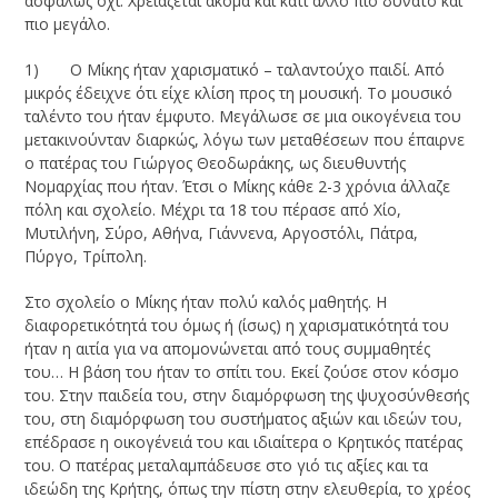
ασφαλώς όχι. Χρειάζεται ακόμα και κάτι άλλο πιο δυνατό και
πιο μεγάλο.
1) Ο Μίκης ήταν χαρισματικό – ταλαντούχο παιδί. Από
μικρός έδειχνε ότι είχε κλίση προς τη μουσική. Το μουσικό
ταλέντο του ήταν έμφυτο. Μεγάλωσε σε μια οικογένεια του
μετακινούνταν διαρκώς, λόγω των μεταθέσεων που έπαιρνε
ο πατέρας του Γιώργος Θεοδωράκης, ως διευθυντής
Νομαρχίας που ήταν. Έτσι ο Μίκης κάθε 2-3 χρόνια άλλαζε
πόλη και σχολείο. Μέχρι τα 18 του πέρασε από Χίο,
Μυτιλήνη, Σύρο, Αθήνα, Γιάννενα, Αργοστόλι, Πάτρα,
Πύργο, Τρίπολη.
Στο σχολείο ο Μίκης ήταν πολύ καλός μαθητής. Η
διαφορετικότητά του όμως ή (ίσως) η χαρισματικότητά του
ήταν η αιτία για να απομονώνεται από τους συμμαθητές
του… Η βάση του ήταν το σπίτι του. Εκεί ζούσε στον κόσμο
του. Στην παιδεία του, στην διαμόρφωση της ψυχοσύνθεσής
του, στη διαμόρφωση του συστήματος αξιών και ιδεών του,
επέδρασε η οικογένειά του και ιδιαίτερα ο Κρητικός πατέρας
του. Ο πατέρας μεταλαμπάδευσε στο γιό τις αξίες και τα
ιδεώδη της Κρήτης, όπως την πίστη στην ελευθερία, το χρέος