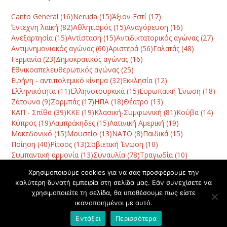
Canto General
(16)
Neruda
(15)
Άξιον Εστί
(17)
Έντεχνη λαϊκή
(82)
Αθλητισμός
(15)
Αναγόρευση
(16)
Ανεξαρτησία
(15)
Αντίσταση
(15)
Αντιδικτατορικός αγώνας
(27)
Αντιμνημονιακός αγώνας
(60)
Αριστερά
(56)
Γαλατάς
(48)
Γερμανία
(23)
Δημοκρατικός αγώνας
(16)
Εθνικοαπελευθερωτικός αγώνας
(25)
Ειρήνη - αντιπολεμικό κίνημα
(32)
Εκκλησία
(12)
Ελληνικότητα
(11)
Ελληνοτουρκικά
(15)
Ευρωπαϊκή Ένωση
(18)
Ζάτουνα
(9)
Ζορμπάς
(17)
ΗΠΑ
(18)
Θέατρο
(13)
ΚΑΠ - Σπίθα
(39)
ΚΚΕ
(19)
Κλασική-Συμφωνική
(81)
Κούβα
(14)
Κύπρος
(19)
Λαμπράκηδες
(15)
Λατινική Αμερική
(19)
Μακεδονικό
(15)
Μουσείο
(13)
ΝΑΤΟ
(8)
Παιδικά
(15)
Ποίηση
(40)
Ρίτσος
(13)
Σοβιετική Ένωση
(10)
Συμπαντική αρμονία
(13)
Συναυλία
(78)
Τραγωδία
(10)
Φεστιβάλ
(42)
Χανιά
(120)
Χατζηδάκις
(10)
Χορός
(8)
Χρησιμοποιούμε cookies για να σας προσφέρουμε την
καλύτερη δυνατή εμπειρία στη σελίδα μας. Εάν συνεχίσετε να
χρησιμοποιείτε τη σελίδα, θα υποθέσουμε πως είστε
Μίκης Θεοδωράκης: Δεν
ΠΑΝΕΠΙΣΤΗΜΙΟ
ικανοποιημένοι με αυτό.
είναι ορχήστρα, είναι
ΜΑΚΕΔΟΝΙΑΣ: Αφιέρωμα
previous
next
επανάσταση
στο Μίκη Θεοδωράκη
Εντάξει
Περισσότερα
post:
post: