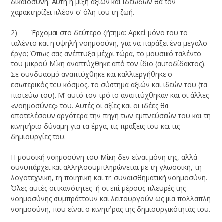
δικαιοσύνη. Αυτή η μίξη αξιών και ιδεωδών θα τον
χαρακτηρίζει πλέον σ’ όλη του τη ζωή.
2) Έρχομαι στο δεύτερο ζήτημα: Αρκεί μόνο του το
ταλέντο και η υψηλή νοημοσύνη, για να παράξει ένα μεγάλο
έργο; Όπως σας ανέπτυξα μέχρι τώρα, το μουσικό ταλέντο
του μικρού Μίκη αναπτύχθηκε από τον ίδιο (αυτοδίδακτος).
Σε συνδυασμό αναπτύχθηκε και καλλιεργήθηκε ο
εσωτερικός του κόσμος, το σύστημα αξιών και ιδεών του (τα
πιστεύω του). Μ’ αυτό τον τρόπο αναπτύχθηκαν και οι άλλες
«νοημοσύνες» του. Αυτές οι αξίες και οι ιδέες θα
αποτελέσουν αργότερα την πηγή των εμπνεύσεών του και τη
κινητήριο δύναμη για τα έργα, τις πράξεις του και τις
δημιουργίες του.
Η μουσική νοημοσύνη του Μίκη δεν είναι μόνη της, αλλά
συνυπάρχει και αλληλοσυμπληρώνεται με τη γλωσσική, τη
λογοτεχνική, τη ποιητική και τη συναισθηματική νοημοσύνη.
Όλες αυτές οι ικανότητες ή οι επί μέρους πλευρές της
νοημοσύνης συμπράττουν και λειτουργούν ως μια πολλαπλή
νοημοσύνη, που είναι ο κινητήρας της δημιουργικότητάς του.