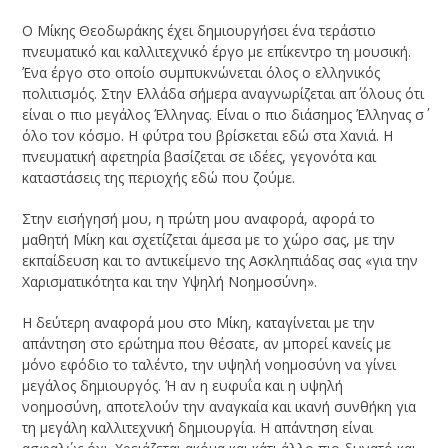
Ο Μίκης Θεοδωράκης έχει δημιουργήσει ένα τεράστιο
πνευματικό και καλλιτεχνικό έργο με επίκεντρο τη μουσική.
Ένα έργο στο οποίο συμπυκνώνεται όλος ο ελληνικός
πολιτισμός. Στην Ελλάδα σήμερα αναγνωρίζεται απ΄ όλους ότι
είναι ο πιο μεγάλος Έλληνας. Είναι ο πιο διάσημος Έλληνας σ΄
όλο τον κόσμο. Η φύτρα του βρίσκεται εδώ στα Χανιά. Η
πνευματική αφετηρία βασίζεται σε ιδέες, γεγονότα και
καταστάσεις της περιοχής εδώ που ζούμε.
Στην εισήγησή μου, η πρώτη μου αναφορά, αφορά το
μαθητή Μίκη και σχετίζεται άμεσα με το χώρο σας, με την
εκπαίδευση και το αντικείμενο της Ασκληπιάδας σας «για την
Χαρισματικότητα και την Υψηλή Νοημοσύνη».
Η δεύτερη αναφορά μου στο Μίκη, καταγίνεται με την
απάντηση στο ερώτημα που θέσατε, αν μπορεί κανείς με
μόνο εφόδιο το ταλέντο, την υψηλή νοημοσύνη να γίνει
μεγάλος δημιουργός. Ή αν η ευφυΐα και η υψηλή
νοημοσύνη, αποτελούν την αναγκαία και ικανή συνθήκη για
τη μεγάλη καλλιτεχνική δημιουργία. Η απάντηση είναι