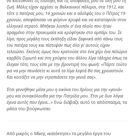
να κατευθύνει τις επιλογές και τις αποφάσεις μου σε όλη μου τη
ζωή. Μόλις είχαν αρχίσει οι Βαλκανικοί πόλεμοι, στα 1912, και
τότε ο πατέρας μου, 16 χρονών και ο αδελφός του ο Πέτρος 19
χρονών, αποφάσισαν να φύγουν κρυφά και να καταταγούν στον
ελληνικό στρατό. Μπήκαν λοιπόν σ’ ένα πλοίο που ήταν
αραγμένο στην προκυμαία και κρύφτηκαν στο αμπάρι του. Σε
λίγο, προς μεγάλη τους έκπληξη είδαν ξαφνικά από πάνω τους
τον πατέρα τους και πίστεψαν πως όλα γι’ αυτούς είχαν
τελειώσει. Εκείνος όμως που κρατούσε στο ένα χέρι ένα πελώριο
καρβέλι ζυμωτό και στη χούφτα του άλλου λίγα τάληρα όπως τα
έλεγαν τότε, τους είπε με την βροντερή του φωνή: «Πάρτε τούτο
για να μην πεινάσετε κι αυτά τα λίγα λεφτά θα σας χρειαστούν.
Και κοιτάξτε να μην ντροπιάσετε την γενιά σας».
Έτσι γεννήθηκε μέσα μου η εικόνα του Χρέους για την «γενιά»
μου και συνακόλουθα για την Πατρίδα μου. Έτσι με δυο λόγια
έγινα αυτός που έγινα…»
Ενώ διάβαζε αυτό το απόσπασμα, τα
μάτια του βούρκωσαν.
Από μικρός ο Μίκης «κατέκτησε» τα μεγάλα έργα του