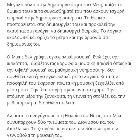
Μεγάλο ρόλο στην δημιουργικότητα του Μίκη, παίζει το
θυμικό του και τα συναισθήματά του που ασκούν ισχυρή
επιρροή στην δημιουργική ροπή του. Το θυμικό
προπορεύεται στις δημιουργίες του και προκαλεί την
ακατάπαυστη ανάγκη να δημιουργεί διαρκώς. Το λογικό
ακολουθεί και ορίζει το μέτρο και την αρμονία στις
δημιουργίες του.
Ο Μίκης δεν γράφει εγκεφαλικά μουσική. Ενώ έχει την
ικανότητα,- διαθέτοντας κορυφαία μουσική παιδεία όπως και
την υψηλή μουσική και μαθηματική νοημοσύνη-, δεν
συνθέτει ένα έργο εγκεφαλικά, με το λογικό. Κατά την
προσφιλή του έκφραση πρώτα «η μουσική ξεχειλίζει από
μέσα μου». Την ίδια στιγμή την περνά στο χαρτί. Την
επόμενη μέρα την ξανακοιτά, τη ντύνει τη στολίζει και την
μεθεπόμενη τη διορθώνει τελικά.
Αν αυτά τα αναγάγουμε στη θεωρία του Νίτσε, στο Μίκη
συνυπάρχουν δύο πνεύματα: του Διονύσου και του
Απόλλωνα. Το ζευγάρωμα αυτών των δύο πνευμάτων
γεννοβολά τη μουσική του.