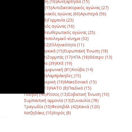
Αναγόρευση
(16)
Ανεξαρτησία
(15)
Αντίσταση
(15)
Αντιδικτατορικός αγώνας
(27)
Αντιμνημονιακός αγώνας
(60)
Αριστερά
(56)
Γαλατάς
(48)
Γερμανία
(23)
Δημοκρατικός αγώνας
(16)
Εθνικοαπελευθερωτικός αγώνας
(25)
Ειρήνη - αντιπολεμικό κίνημα
(32)
Εκκλησία
(12)
Ελληνικότητα
(11)
Ελληνοτουρκικά
(15)
Ευρωπαϊκή Ένωση
(18)
Ζάτουνα
(9)
Ζορμπάς
(17)
ΗΠΑ
(18)
Θέατρο
(13)
ΚΑΠ - Σπίθα
(39)
ΚΚΕ
(19)
Κλασική-Συμφωνική
(81)
Κούβα
(14)
Κύπρος
(19)
Λαμπράκηδες
(15)
Λατινική Αμερική
(19)
Μακεδονικό
(15)
Μουσείο
(13)
ΝΑΤΟ
(8)
Παιδικά
(15)
Ποίηση
(40)
Ρίτσος
(13)
Σοβιετική Ένωση
(10)
Συμπαντική αρμονία
(13)
Συναυλία
(78)
Τραγωδία
(10)
Φεστιβάλ
(42)
Χανιά
(120)
Χατζηδάκις
(10)
Χορός
(8)