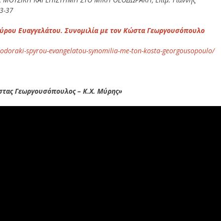
33-37
πύρου Ευαγγελάτου. Συνομιλία με τον Κώστα Γεωργουσόπουλο
theodoraki-spyrou-evangelatou-synomilia-me-ton-kosta-georgousopoulo/
στας Γεωργουσόπουλος – Κ.Χ. Μύρης»