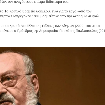
ών, τον αναγόρευσε επίτιμο διδάκτορά του.
 το 1ο Κρατικό Βραβείο δοκιμίου, ενώ για το έργο «Από τον
Μπέρτολτ Μπρεχτ» το 1999 βραβεύτηκε από την Ακαδημία Αθηνών.
, με το Χρυσό Μετάλλιο της Πόλεως των Αθηνών (2000), και με το
 απένειμε ο Πρόεδρος της Δημοκρατίας Προκόπης Παυλόπουλος (201