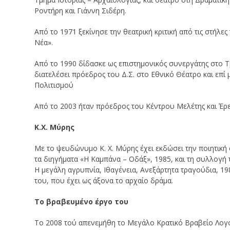
Ροντήρη και Γιάννη Σιδέρη.
Από το 1971 ξεκίνησε την θεατρική κριτική από τις στήλε
Νέα».
Από το 1990 δίδασκε ως επιστημονικός συνεργάτης στο
διατελέσει πρόεδρος του Δ.Σ. στο Εθνικό Θέατρο και επί
Πολιτισμού
Από το 2003 ήταν πρόεδρος του Κέντρου Μελέτης και Έρ
Κ.Χ. Μύρης
Με το ψευδώνυμο Κ. Χ. Μύρης έχει εκδώσει την ποιητική
τα διηγήματα «Η Καμπάνα – Οδάξ», 1985, και τη συλλογή
Η μεγάλη αγρυπνία, Ιθαγένεια, Ανεξάρτητα τραγούδια, 1
του, που έχει ως άξονα το αρχαίο δράμα.
Το βραβευμένο έργο του
Το 2008 τού απενεμήθη το Μεγάλο Κρατικό Βραβείο Λογοτ