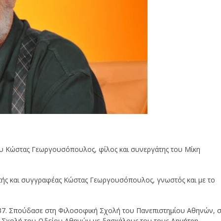
ου Κώστας Γεωργουσόπουλος, φίλος και συνεργάτης του Μίκη
αστής και συγγραφέας Κώστας Γεωργουσόπουλος, γνωστός και με το
37. Σπούδασε στη Φιλοσοφική Σχολή του Πανεπιστημίου Αθηνών, 
κή Σχολή του Ωδείου Αθηνών με δασκάλους του τους Δημήτρη