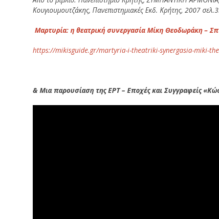
Κουγιουμουτζάκης, Πανεπιστημιακές Εκδ. Κρήτης, 2007 σελ.
Μαρτυρία: η θεατρική συνεργασία Μίκη Θεοδωράκη – Σ
https://mikisguide.gr/martyria-i-theatriki-synergasia-miki-
& Μια παρουσίαση της ΕΡΤ – Εποχές και Συγγραφείς «Κώ