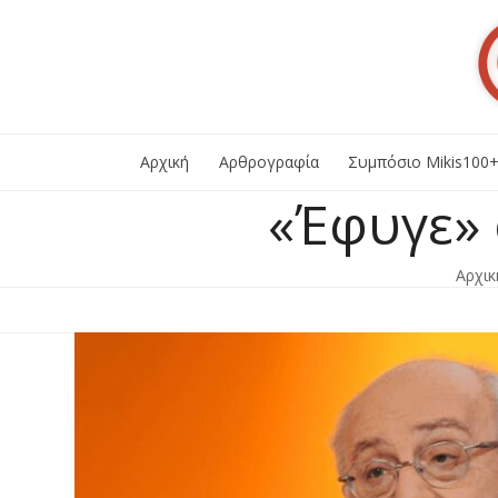
Skip
to
content
Αρχική
Αρθρογραφία
Συμπόσιο Mikis100
«Έφυγε»
Αρχικ