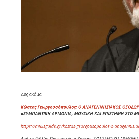
Δες ακόμα:
Κώστας Γεωργουσόπουλος
: Ο ΑΝΑΓΕΝΝΗΣΙΑΚΟΣ ΘΕΟΔΩ
«ΣΥΜΠΑΝΤΙΚΗ ΑΡΜΟΝΙΑ, ΜΟΥΣΙΚΗ ΚΑΙ ΕΠΙΣΤΗΜΗ ΣΤΟ ΜΙΚ
https://mikisguide.gr/kostas-georgousopoulos-o-anagennisia
Από το βιβλίο:
Πανεπιστήμιο Κρήτης, ΣΥΜΠΑΝΤΙΚΗ ΑΡΜΟΝΙΑ