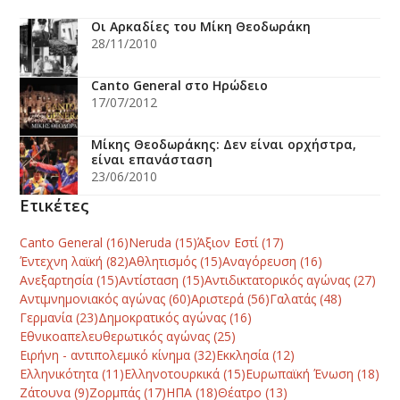
Οι Αρκαδίες του Μίκη Θεοδωράκη
28/11/2010
Canto General στο Ηρώδειο
17/07/2012
Μίκης Θεοδωράκης: Δεν είναι ορχήστρα,
είναι επανάσταση
23/06/2010
Ετικέτες
Canto General
(16)
Neruda
(15)
Άξιον Εστί
(17)
Έντεχνη λαϊκή
(82)
Αθλητισμός
(15)
Αναγόρευση
(16)
Ανεξαρτησία
(15)
Αντίσταση
(15)
Αντιδικτατορικός αγώνας
(27)
Αντιμνημονιακός αγώνας
(60)
Αριστερά
(56)
Γαλατάς
(48)
Γερμανία
(23)
Δημοκρατικός αγώνας
(16)
Εθνικοαπελευθερωτικός αγώνας
(25)
Ειρήνη - αντιπολεμικό κίνημα
(32)
Εκκλησία
(12)
Ελληνικότητα
(11)
Ελληνοτουρκικά
(15)
Ευρωπαϊκή Ένωση
(18)
Ζάτουνα
(9)
Ζορμπάς
(17)
ΗΠΑ
(18)
Θέατρο
(13)