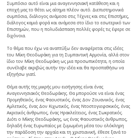
Συμπόσιο αυτό είναι μια αναγεννησιακή κατάθεση και η
εποχή μας το θέτει ως αίτημα πλέον αυτό. Διεπιστημονικά
συμπόσια, διάλογος ανάμεσα στις Τέχνες και στις Επιστήμες,
διάλογος καμιά φορά και ανάμεσα στο ίδιο το εσωτερικό των
Επιστημών, που η πολυδιάσπαση πολλές φορές τις έφερε σε
διχόνοια.
Το θέμα που έχω να αναπτύξω δεν αναφέρεται στις ιδέες
του Μίκη Θεοδωράκη για τη Συμπαντική Αρμονία, αλλά στον
ίδιο τον Μίκη Θεοδωράκη ως μια προσωπικότητα, η οποία
συνέλαβε ακριβώς αυτήν την ιδέα και θα προσπαθήσω να
εξηγήσω γιατί.
Θέμα αυτής της μικρής μου εισήγησης είναι ένας
Αναγεννησιακός Θεοδωράκης. Θα μπορούσε να είναι ένας
Προμηθεϊκός, ένας Φαουστικός, ένας Δον Ζουανικός, ένας
Αμλετικός, ένας Δον Κιχωτικός, ένας Ντοστογιεφσκικός, ένας
Ακριτικός άνθρωπος, ένας Ηρακλείτειος, ένας Σωκρατικός.
Διότι ο Μίκης Θεοδωράκης, ως ένας Φαουστικός άνθρωπος,
δηλαδή ένας Ευρωπαίος με ζυμωμένη μέσα του ολόκληρη
την παράδοση την αρχαία και τη χριστιανική, έθεσε ξανά το