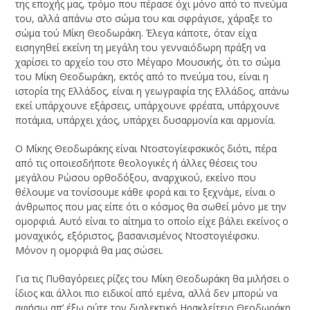
της εποχής μας, τρόμο που πέρασε όχι μόνο από το πνεύμα
του, αλλά απάνω στο σώμα του και σφράγισε, χάραξε το
σώμα τού Μίκη Θεοδωράκη. Έλεγα κάποτε, όταν είχα
εισηγηθεί εκείνη τη μεγάλη του γενναιόδωρη πράξη να
χαρίσει το αρχείο του στο Μέγαρο Μουσικής, ότι το σώμα
του Μίκη Θεοδωράκη, εκτός από το πνεύμα του, είναι η
ιστορία της Ελλάδος, είναι η γεωγραφία της Ελλάδος, απάνω
εκεί υπάρχουνε εξάρσεις, υπάρχουνε φρέατα, υπάρχουνε
ποτάμια, υπάρχει χάος, υπάρχει δυσαρμονία και αρμονία.
Ο Μίκης Θεοδωράκης είναι Ντοστογίεφσκικός διότι, πέρα
από τις οποιεσδήποτε θεολογικές ή άλλες θέσεις του
μεγάλου Ρώσου ορθοδόξου, αναρχικού, εκείνο που
θέλουμε να τονίσουμε κάθε φορά και το ξεχνάμε, είναι ο
άνθρωπος που μας είπε ότι ο κόσμος θα σωθεί μόνο με την
ομορφιά. Αυτό είναι το αίτημα το οποίο είχε βάλει εκείνος ο
μοναχικός, εξόριστος, βασανισμένος Ντοστογιέφσκυ.
Μόνον η ομορφιά θα μας σώσει.
Για τις Πυθαγόρειες ρίζες του Μίκη Θεοδωράκη θα μιλήσει ο
ίδιος και άλλοι πιο ειδικοί από εμένα, αλλά δεν μπορώ να
αφήσω απ’ έξω ούτε τον διαλεκτικό Ηρακλείτειο Θεοδωράκη,