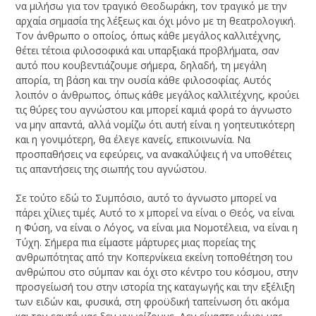
να μιλήσω για τον τραγικό Θεοδωράκη, τον τραγικό με την
αρχαία σημασία της λέξεως και όχι μόνο με τη θεατρολογική.
Τον άνθρωπο ο οποίος, όπως κάθε μεγάλος καλλιτέχνης,
θέτει τέτοια φιλοσοφικά και υπαρξιακά προβλήματα, σαν
αυτό που κουβεντιάζουμε σήμερα, δηλαδή, τη μεγάλη
απορία, τη βάση και την ουσία κάθε φιλοσοφίας. Αυτός
λοιπόν ο άνθρωπος, όπως κάθε μεγάλος καλλιτέχνης, κρούει
τις θύρες του αγνώστου και μπορεί καμιά φορά το άγνωστο
να μην απαντά, αλλά νομίζω ότι αυτή είναι η γοητευτικότερη
και η γονιμότερη, θα έλεγε κανείς, επικοινωνία. Να
προσπαθήσεις να εφεύρεις, να ανακαλύψεις ή να υποθέτεις
τις απαντήσεις της σιωπής του αγνώστου.
Σε τούτο εδώ το Συμπόσιο, αυτό το άγνωστο μπορεί να
πάρει χίλιες τιμές. Αυτό το x μπορεί να είναι ο Θεός, να είναι
η Φύση, να είναι ο Λόγος, να είναι μια Νομοτέλεια, να είναι η
Τύχη. Σήμερα πια είμαστε μάρτυρες μιας πορείας της
ανθρωπότητας από την Κοπερνίκεια εκείνη τοποθέτηση του
ανθρώπου στο σύμπαν και όχι στο κέντρο του κόσμου, στην
προσγείωσή του στην ιστορία της καταγωγής και την εξέλιξη
των ειδών και, φυσικά, στη φροϋδική ταπείνωση ότι ακόμα