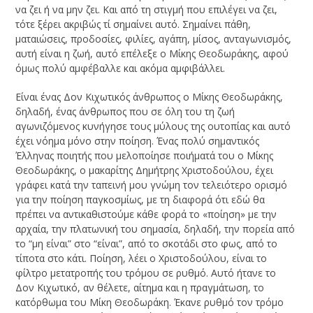
να ζει ή να μην ζει. Και από τη στιγμή που επιλέγει να ζει,
τότε ξέρει ακριβώς τί σημαίνει αυτό. Σημαίνει πάθη,
ματαιώσεις, προδοσίες, φιλίες, αγάπη, μίσος, ανταγωνισμός,
αυτή είναι η ζωή, αυτό επέλεξε ο Μίκης Θεοδωράκης, αφού
όμως πολύ αμφέβαλλε και ακόμα αμφιβάλλει.
Είναι ένας Δον Κιχωτικός άνθρωπος ο Μίκης Θεοδωράκης,
δηλαδή, ένας άνθρωπος που σε όλη του τη ζωή
αγωνιζόμενος κυνήγησε τους μύλους της ουτοπίας και αυτό
έχει νόημα μόνο στην ποίηση. Ένας πολύ σημαντικός
Έλληνας ποιητής που μελοποίησε ποιήματά του ο Μίκης
Θεοδωράκης, ο μακαρίτης Δημήτρης Χριστοδούλου, έχει
γράφει κατά την ταπεινή μου γνώμη τον τελειότερο ορισμό
για την ποίηση παγκοσμίως, με τη διαφορά ότι εδώ θα
πρέπει να αντικαθιστούμε κάθε φορά το «ποίηση» με την
αρχαία, την πλατωνική του σημασία, δηλαδή, την πορεία από
το “μη είναι” στο “είναι”, από το σκοτάδι στο φως, από το
τίποτα στο κάτι. Ποίηση, λέει ο Χριστοδούλου, είναι το
φίλτρο μετατροπής του τρόμου σε ρυθμό. Αυτό ήτανε το
Δον Κιχωτικό, αν θέλετε, αίτημα και η πραγμάτωση, το
κατόρθωμα του Μίκη Θεοδωράκη. Έκανε ρυθμό τον τρόμο