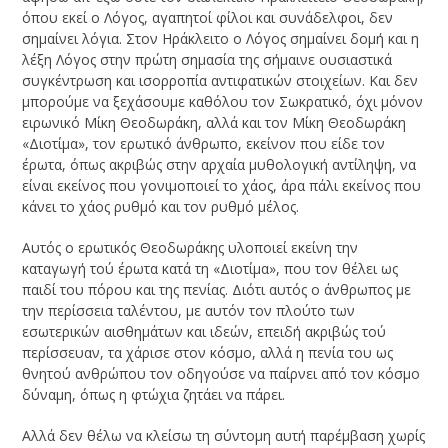
όπου εκεί ο Λόγος, αγαπητοί φίλοι και συνάδελφοι, δεν
σημαίνει λόγια. Στον Ηράκλειτο ο Λόγος σημαίνει δομή και η
λέξη Λόγος στην πρώτη σημασία της σήμαινε ουσιαστικά
συγκέντρωση και ισορροπία αντιφατικών στοιχείων. Και δεν
μπορούμε να ξεχάσουμε καθόλου τον Σωκρατικό, όχι μόνον
ειρωνικό Μίκη Θεοδωράκη, αλλά και τον Μίκη Θεοδωράκη
«Διοτίμα», τον ερωτικό άνθρωπο, εκείνον που είδε τον
έρωτα, όπως ακριβώς στην αρχαία μυθολογική αντίληψη, να
είναι εκείνος που γονιμοποιεί το χάος, άρα πάλι εκείνος που
κάνει το χάος ρυθμό και τον ρυθμό μέλος.
Αυτός ο ερωτικός Θεοδωράκης υλοποιεί εκείνη την
καταγωγή τού έρωτα κατά τη «Διοτίμα», που τον θέλει ως
παιδί του πόρου και της πενίας. Διότι αυτός ο άνθρωπος με
την περίσσεια ταλέντου, με αυτόν τον πλούτο των
εσωτερικών αισθημάτων και ιδεών, επειδή ακριβώς τού
περίσσευαν, τα χάρισε στον κόσμο, αλλά η πενία του ως
θνητού ανθρώπου τον οδηγούσε να παίρνει από τον κόσμο
δύναμη, όπως η φτώχια ζητάει να πάρει.
Αλλά δεν θέλω να κλείσω τη σύντομη αυτή παρέμβαση χωρίς