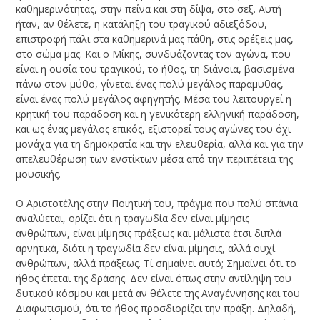
καθημερινότητας, στην πείνα και στη δίψα, στο σεξ. Αυτή
ήταν, αν θέλετε, η κατάληξη του τραγικού αδιεξόδου,
επιστροφή πάλι στα καθημερινά μας πάθη, στις ορέξεις μας,
στο σώμα μας. Και ο Μίκης, συνδυάζοντας τον αγώνα, που
είναι η ουσία του τραγικού, το ήθος, τη διάνοια, βασισμένα
πάνω στον μύθο, γίνεται ένας πολύ μεγάλος παραμυθάς,
είναι ένας πολύ μεγάλος αφηγητής. Μέσα του λειτουργεί η
κρητική του παράδοση και η γενικότερη ελληνική παράδοση,
και ως ένας μεγάλος επικός, εξιστορεί τους αγώνες του όχι
μονάχα για τη δημοκρατία και την ελευθερία, αλλά και για την
απελευθέρωση των ενστίκτων μέσα από την περιπέτεια της
μουσικής.
Ο Αριστοτέλης στην Ποιητική του, πράγμα που πολύ σπάνια
αναλύεται, ορίζει ότι η τραγωδία δεν είναι μίμησις
ανθρώπων, είναι μίμησις πράξεως και μάλιστα έτσι διπλά
αρνητικά, διότι η τραγωδία δεν είναι μίμησις, αλλά ουχί
ανθρώπων, αλλά πράξεως. Τί σημαίνει αυτό; Σημαίνει ότι το
ήθος έπεται της δράσης. Δεν είναι όπως στην αντίληψη του
δυτικού κόσμου και μετά αν θέλετε της Αναγέννησης και του
Διαφωτισμού, ότι το ήθος προσδιορίζει την πράξη. Δηλαδή,