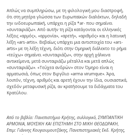
Απλώς να συμπληρώσω, με τη φιλολογική μου διαστροφή,
ότι στη μητέρα γλώσσα των Ευρωπαϊκών διαλέκτων, δηλαδή
την ινδοευρωπαϊκή, υπάρχει η ρίζα *ar- που σημαίνει
«συνταιριάζω». Από αυτήν τη ρίζα κατάγονται οι ελληνικές
λέξεις «αρμός», «αρμονία», «αρετή», «αριθμός» και η λατινική
λέξη «ars-artis». Βεβαίως υπάρχει μια αντιστοιχία του «ars-
artis» με τη λέξη τέχνη, διότι στην Ομηρική διάλεκτο το ρήμα
«τεύχω» σημαίνει «συνταιριάζω», στην αρχή χάλκινα
αντικείμενα, μετά συνταιριάζω μέταλλα και μετά απλώς
«συνταιριάζω». «Τεύχεα ανδρών» στον Όμηρο είναι η
αρματωσιά, όπως στον Βιργίλιο «arma virumque». Άρα,
λοιπόν, τέχνη, αριθμός και αρετή έχουν την ίδια, ουσιαστικά,
σχεδόν μεταφυσική ρίζα, αν κρατήσουμε τα διδάγματα του
Κρατύλου.
Από το βιβλίο: Πανεπιστήμιο Κρήτης, συλλογικό, ΣΥΜΠΑΝΤΙΚΗ
ΑΡΜΟΝΙΑ, ΜΟΥΣΙΚΗ ΚΑΙ ΕΠΙΣΤΗΜΗ ΣΤΟ ΜΙΚΗ ΘΕΟΔΩΡΑΚΗ,
Επιμ: Γιάννης Κουγιουμουτζάκης, Πανεπιστημιακές Εκδ. Κρήτης,