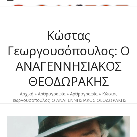
Skip
Open
Close
to
content
mobile
mobile
menu
menu
Κώστας
Γεωργουσόπουλος: Ο
ΑΝΑΓΕΝΝΗΣΙΑΚΟΣ
ΘΕΟΔΩΡΑΚΗΣ
Αρχική
»
Αρθρογραφία
»
Αρθρογραφία
»
Κώστας
Γεωργουσόπουλος: Ο ΑΝΑΓΕΝΝΗΣΙΑΚΟΣ ΘΕΟΔΩΡΑΚΗΣ