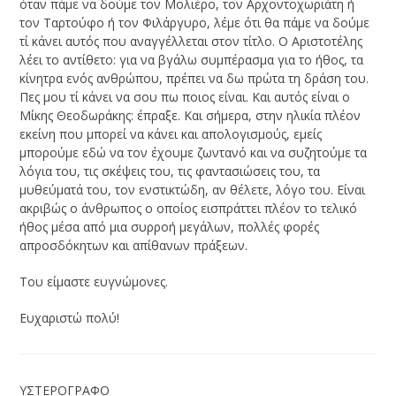
όταν πάμε να δούμε τον Μολιέρο, τον Αρχοντοχωριάτη ή
τον Ταρτούφο ή τον Φιλάργυρο, λέμε ότι θα πάμε να δούμε
τί κάνει αυτός που αναγγέλλεται στον τίτλο. Ο Αριστοτέλης
λέει το αντίθετο: για να βγάλω συμπέρασμα για το ήθος, τα
κίνητρα ενός ανθρώπου, πρέπει να δω πρώτα τη δράση του.
Πες μου τί κάνει να σου πω ποιος είναι. Και αυτός είναι ο
Μίκης Θεοδωράκης: έπραξε. Και σήμερα, στην ηλικία πλέον
εκείνη που μπορεί να κάνει και απολογισμούς, εμείς
μπορούμε εδώ να τον έχουμε ζωντανό και να συζητούμε τα
λόγια του, τις σκέψεις του, τις φαντασιώσεις του, τα
μυθεύματά του, τον ενστικτώδη, αν θέλετε, λόγο του. Είναι
ακριβώς ο άνθρωπος ο οποίος εισπράττει πλέον το τελικό
ήθος μέσα από μια συρροή μεγάλων, πολλές φορές
απροσδόκητων και απίθανων πράξεων.
Του είμαστε ευγνώμονες.
Ευχαριστώ πολύ!
ΥΣΤΕΡΟΓΡΑΦΟ