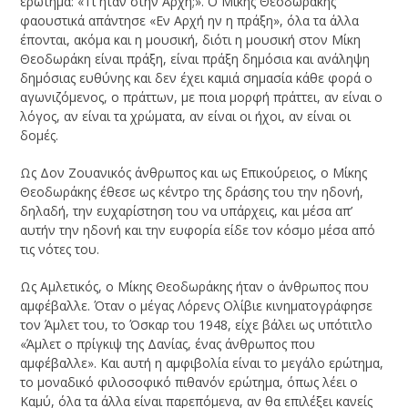
ερώτημα: «Τί ήταν στην Αρχή;». Ο Μίκης Θεοδωράκης
φαουστικά απάντησε «Εν Αρχή ην η πράξη», όλα τα άλλα
έπονται, ακόμα και η μουσική, διότι η μουσική στον Μίκη
Θεοδωράκη είναι πράξη, είναι πράξη δημόσια και ανάληψη
δημόσιας ευθύνης και δεν έχει καμιά σημασία κάθε φορά ο
αγωνιζόμενος, ο πράττων, με ποια μορφή πράττει, αν είναι ο
λόγος, αν είναι τα χρώματα, αν είναι οι ήχοι, αν είναι οι
δομές.
Ως Δον Ζουανικός άνθρωπος και ως Επικούρειος, ο Μίκης
Θεοδωράκης έθεσε ως κέντρο της δράσης του την ηδονή,
δηλαδή, την ευχαρίστηση του να υπάρχεις, και μέσα απ’
αυτήν την ηδονή και την ευφορία είδε τον κόσμο μέσα από
τις νότες του.
Ως Αμλετικός, ο Μίκης Θεοδωράκης ήταν ο άνθρωπος που
αμφέβαλλε. Όταν ο μέγας Λόρενς Ολίβιε κινηματογράφησε
τον Άμλετ του, το Όσκαρ του 1948, είχε βάλει ως υπότιτλο
«Άμλετ ο πρίγκιψ της Δανίας, ένας άνθρωπος που
αμφέβαλλε». Και αυτή η αμφιβολία είναι το μεγάλο ερώτημα,
το μοναδικό φιλοσοφικό πιθανόν ερώτημα, όπως λέει ο
Καμύ, όλα τα άλλα είναι παρεπόμενα, αν θα επιλέξει κανείς