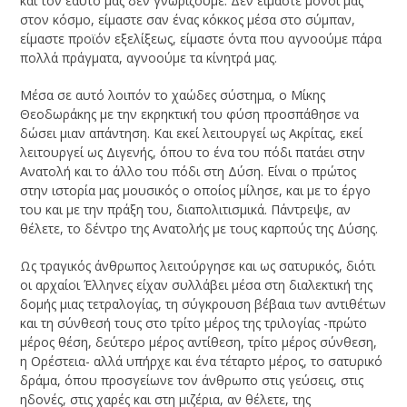
και τον εαυτό μας δεν γνωρίζουμε. Δεν είμαστε μόνοι μας
στον κόσμο, είμαστε σαν ένας κόκκος μέσα στο σύμπαν,
είμαστε προϊόν εξελίξεως, είμαστε όντα που αγνοούμε πάρα
πολλά πράγματα, αγνοούμε τα κίνητρά μας.
Μέσα σε αυτό λοιπόν το χαώδες σύστημα, ο Μίκης
Θεοδωράκης με την εκρηκτική του φύση προσπάθησε να
δώσει μιαν απάντηση. Και εκεί λειτουργεί ως Ακρίτας, εκεί
λειτουργεί ως Διγενής, όπου το ένα του πόδι πατάει στην
Ανατολή και το άλλο του πόδι στη Δύση. Είναι ο πρώτος
στην ιστορία μας μουσικός ο οποίος μίλησε, και με το έργο
του και με την πράξη του, διαπολιτισμικά. Πάντρεψε, αν
θέλετε, το δέντρο της Ανατολής με τους καρπούς της Δύσης.
Ως τραγικός άνθρωπος λειτούργησε και ως σατυρικός, διότι
οι αρχαίοι Έλληνες είχαν συλλάβει μέσα στη διαλεκτική της
δομής μιας τετραλογίας, τη σύγκρουση βέβαια των αντιθέτων
και τη σύνθεσή τους στο τρίτο μέρος της τριλογίας -πρώτο
μέρος θέση, δεύτερο μέρος αντίθεση, τρίτο μέρος σύνθεση,
η Ορέστεια- αλλά υπήρχε και ένα τέταρτο μέρος, το σατυρικό
δράμα, όπου προσγείωνε τον άνθρωπο στις γεύσεις, στις
ηδονές, στις χαρές και στη μιζέρια, αν θέλετε, της