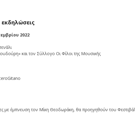
 εκδηλώσεις
τεμβρίου 2022
σενάλι
ουδούρη» και τον Σύλλογο Οι Φίλοι της Μουσικής
ceroGitano
λίες με έμπνευση τον Μίκη Θεοδωράκη, θα προηγηθούν του Φεστιβά