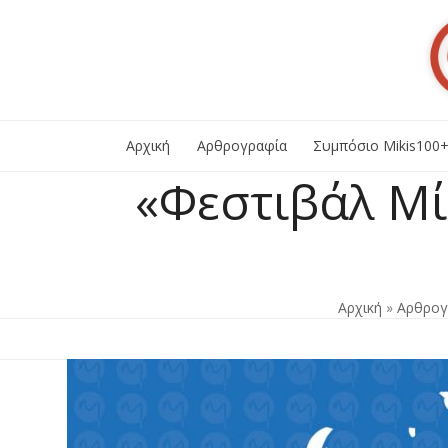
Skip
to
content
Αρχική
Αρθρογραφία
Συμπόσιο Mikis100
«Φεστιβάλ Μί
Αρχική
»
Αρθρογ