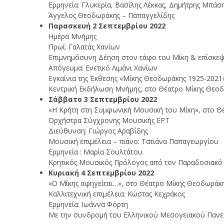
Ερμηνεία: Γλυκερία, Βασίλης Λέκκας, Δημήτρης Μπάσ
Άγγελος Θεοδωράκης – Παπαγγελίδης
Παρασκευή 2 Σεπτεμβρίου 2022
Ημέρα Μνήμης
Πρωί: Γαλατάς Χανίων
Επιμνημόσυνη Δέηση στον τάφο του Μίκη & επίσκεψ
Απόγευμα: Ενετικό Λιμάνι Χανίων
Εγκαίνια της Έκθεσης «Μίκης Θεοδωράκης 1925-2021
Κεντρική Εκδήλωση Μνήμης, στο Θέατρο Μίκης Θεο
Σάββατο 3 Σεπτεμβρίου 2022
«Η Κρήτη στη Συμφωνική Μουσική του Μίκη», στο Θ
Ορχήστρα Σύγχρονης Μουσικής ΕΡΤ
Διεύθυνση: Γιώργος Αραβίδης
Μουσική επιμέλεια – πιάνο: Τατιάνα Παπαγεωργίου
Ερμηνεία : Μαρία Σουλτάτου
Κρητικός Μουσικός Πρόλογος από τον Παραδοσιακό
Κυριακή 4 Σεπτεμβρίου 2022
«Ο Μίκης αφηγείται…», στο Θέατρο Μίκης Θεοδωράκ
Καλλιτεχνική επιμέλεια: Κώστας Κεχράκος
Ερμηνεία: Ιωάννα Φόρτη
Με την συνδρομή του Ελληνικού Μεσογειακού Πανε