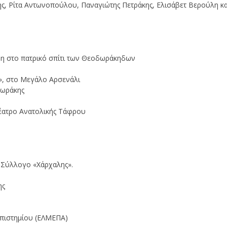
ης, Ρίτα Αντωνοπούλου, Παναγιώτης Πετράκης, Ελισάβετ Βερούλη κα
η στο πατρικό σπίτι των Θεοδωράκηδων
», στο Μεγάλο Αρσενάλι
δωράκης
έατρο Ανατολικής Τάφρου
 Σύλλογο «Χάρχαλης».
ης
πιστημίου (ΕΛΜΕΠΑ)