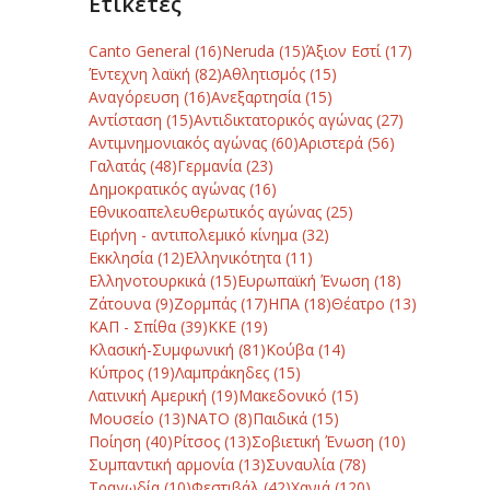
Ετικέτες
Canto General
(16)
Neruda
(15)
Άξιον Εστί
(17)
Έντεχνη λαϊκή
(82)
Αθλητισμός
(15)
Αναγόρευση
(16)
Ανεξαρτησία
(15)
Αντίσταση
(15)
Αντιδικτατορικός αγώνας
(27)
Αντιμνημονιακός αγώνας
(60)
Αριστερά
(56)
Γαλατάς
(48)
Γερμανία
(23)
Δημοκρατικός αγώνας
(16)
Εθνικοαπελευθερωτικός αγώνας
(25)
Ειρήνη - αντιπολεμικό κίνημα
(32)
Εκκλησία
(12)
Ελληνικότητα
(11)
Ελληνοτουρκικά
(15)
Ευρωπαϊκή Ένωση
(18)
Ζάτουνα
(9)
Ζορμπάς
(17)
ΗΠΑ
(18)
Θέατρο
(13)
ΚΑΠ - Σπίθα
(39)
ΚΚΕ
(19)
Κλασική-Συμφωνική
(81)
Κούβα
(14)
Κύπρος
(19)
Λαμπράκηδες
(15)
Λατινική Αμερική
(19)
Μακεδονικό
(15)
Μουσείο
(13)
ΝΑΤΟ
(8)
Παιδικά
(15)
Ποίηση
(40)
Ρίτσος
(13)
Σοβιετική Ένωση
(10)
Συμπαντική αρμονία
(13)
Συναυλία
(78)
Τραγωδία
(10)
Φεστιβάλ
(42)
Χανιά
(120)