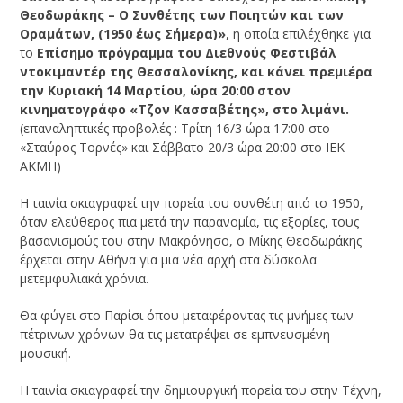
Θεοδωράκης – Ο Συνθέτης των Ποιητών και των
Οραμάτων, (1950 έως Σήμερα)»
, η οποία επιλέχθηκε για
το
Επίσημο πρόγραμμα του Διεθνούς Φεστιβάλ
ντοκιμαντέρ της Θεσσαλονίκης, και κάνει πρεμιέρα
την Κυριακή 14 Μαρτίου, ώρα 20:00 στον
κινηματογράφο «Τζον Κασσαβέτης», στο λιμάνι.
(επαναληπτικές προβολές : Τρίτη 16/3 ώρα 17:00 στο
«Σταύρος Τορνές» και Σάββατο 20/3 ώρα 20:00 στο ΙΕΚ
ΑΚΜΗ)
Η ταινία σκιαγραφεί την πορεία του συνθέτη από το 1950,
όταν ελεύθερος πια μετά την παρανομία, τις εξορίες, τους
βασανισμούς του στην Μακρόνησο, ο Μίκης Θεοδωράκης
έρχεται στην Αθήνα για μια νέα αρχή στα δύσκολα
μετεμφυλιακά χρόνια.
Θα φύγει στο Παρίσι όπου μεταφέροντας τις μνήμες των
πέτρινων χρόνων θα τις μετατρέψει σε εμπνευσμένη
μουσική.
Η ταινία σκιαγραφεί την δημιουργική πορεία του στην Τέχνη,