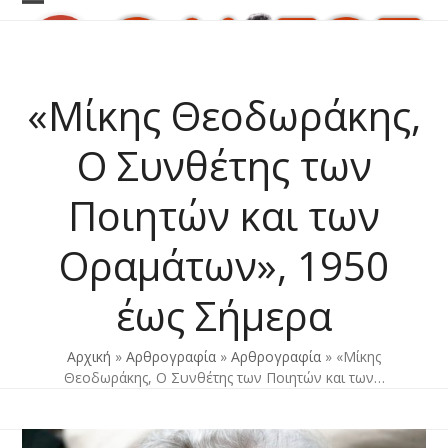
Skip
Open
Close
to
content
mobile
mobile
menu
menu
«Μίκης Θεοδωράκης,
Ο Συνθέτης των
Ποιητών και των
Οραμάτων», 1950
έως Σήμερα
Αρχική
»
Αρθρογραφία
»
Αρθρογραφία
»
«Μίκης
Θεοδωράκης, Ο Συνθέτης των Ποιητών και των…