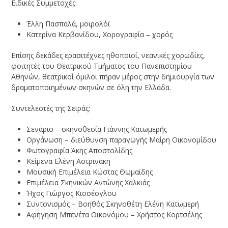
Ειδικές Συμμετοχές:
Έλλη Πασπαλά, μοιρολόϊ
Κατερίνα Κερβανίδου, Χορογραφία – χορός
Επίσης δεκάδες ερασιτέχνες ηθοποιοί, νεανικές χορωδίες,
φοιτητές του Θεατρικού Τμήματος του Πανεπιστημίου
Αθηνών, θεατρικοί όμιλοι πήραν μέρος στην δημιουργία των
δραματοποιημένων σκηνών σε όλη την Ελλάδα.
Συντελεστές της Σειράς:
Σενάριο – σκηνοθεσία Γιάννης Κατωμερής
Οργάνωση – διεύθυνση παραγωγής Μαίρη Οικονομίδου
Φωτογραφία Άκης Αποστολίδης
Κείμενα Ελένη Αστρινάκη
Μουσική Επιμέλεια Κώστας Θωμαϊδης
Επιμέλεια Σκηνικών Αντώνης Χαλκιάς
Ήχος Γιώργος Κιοσέογλου
Συντονισμός – Βοηθός Σκηνοθέτη Ελένη Κατωμερή
Αφήγηση Μπενέτα Οικονόμου – Χρήστος Κορτσέλης