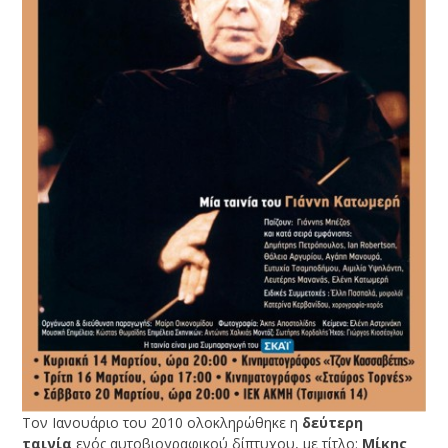
Τον Ιανουάριο του 2010 ολοκληρώθηκε η
δεύτερη
ταινία
ενός αυτοβιογραφικού δίπτυχου, με τίτλο:
Μίκης