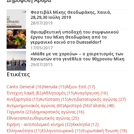
Δημοφιλή Άρθρα
Φεστιβάλ Μίκης Θεοδωράκης, Χανιά,
28,29,30 Ιούλη 2019
28/07/2019
Θριαμβευτική υποδοχή του συμφωνικού
έργου του Μίκη Θεοδωράκη από το
γερμανικό κοινό στο Duesseldorf
17/05/2017
«Mάθε με να χορεύω» – ο χαιρετισμός των
Χανιωτών στα γενέθλια του 90χρονου Mίκη
29/07/2015
Ετικέτες
Canto General
(16)
Neruda
(15)
Άξιον Εστί
(17)
Έντεχνη λαϊκή
(82)
Αθλητισμός
(15)
Αναγόρευση
(16)
Ανεξαρτησία
(15)
Αντίσταση
(15)
Αντιδικτατορικός αγώνας
(27)
Αντιμνημονιακός αγώνας
(60)
Αριστερά
(56)
Γαλατάς
(48)
Γερμανία
(23)
Δημοκρατικός αγώνας
(16)
Εθνικοαπελευθερωτικός αγώνας
(25)
Ειρήνη - αντιπολεμικό κίνημα
(32)
Εκκλησία
(12)
Ελληνικότητα
(11)
Ελληνοτουρκικά
(15)
Ευρωπαϊκή Ένωση
(18)