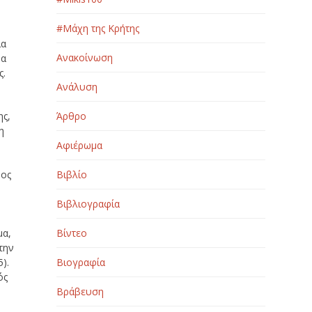
#Μάχη της Κρήτης
ία
Ανακοίνωση
ρα
ς.
Ανάλυση
ης,
Άρθρο
η
Αφιέρωμα
θος
Βιβλίο
Βιβλιογραφία
μα,
Βίντεο
την
).
Βιογραφία
ός
Βράβευση