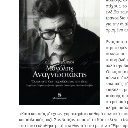
στίχους, το
ενδίδει ταυ
τραγούδια «
για την αν
ορισμένα απ
Ένας από τ
στρατευμέν
συνδύασε τη
στάση ζωή τ
αλλά την δ
Όπως σημει
πάνω απ’ όλ
ερωτικός, τ
επιβάλει, μ
ποίησης η ο
στερεί από 
πλήρη απόλα
«Κατά καιρούς μ’ έχουν χαρακτηρίσει καθαρά πολιτικό ποιη
και πολιτικός μαζί. Συνδυάζονται αυτά τα δύο» έλεγε ο 
του που εκδόθηκε μετά τον θάνατό του με τίτλο “Είμαι αρι