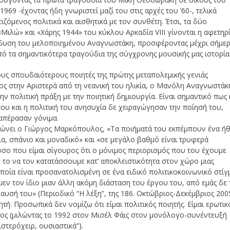
 1969 -έχοντας ήδη γνωριστεί μαζί του στις αρχές του ’60-, τελικά
τιζόμενος πολιτικά και αισθητικά με τον συνθέτη. Έτσι, τα δύο
Μιλώ» και «Χάρης 1944» του κύκλου Αρκαδία VIII γίνονται η αφετηρ
άδυση του μελοποιημένου Αναγνωστάκη, προσφέροντας μέχρι σήμε
ό τα σημαντικότερα τραγούδια της σύγχρονης μουσικής μας ιστορία
ους σπουδαιότερους ποιητές της πρώτης μεταπολεμικής γενιάς
ος στην Αριστερά από τη νεανική του ηλικία, ο Μανόλη Αναγνωστάκ
ν πολιτική πράξη με την ποιητική δημιουργία. Είναι σημαντικό πως 
ου και η πολιτική του ανησυχία δε χειραγώγησαν την ποίησή του,
ιαπέρασαν γόνιμα.
ώνει ο Γιώργος Μαρκόπουλος, «Τα ποιήματά του εκπέμπουν ένα ή
α, σπάνιο και μοναδικό» και «σε μεγάλο βαθμό είναι τρυφερά
όσο που είμαι σίγουρος ότι ο μόνιμος περιορισμός που του έχουμε
ε το να τον κατατάσσουμε κατ’ αποκλειστικότητα στον χώρο μιας
ποία είναι προσανατολισμένη σε ένα ειδικό πολιτικοκοινωνικό στίγ
μεν τον ίδιο μιαν άλλη ακόμη διάσταση του έργου του, από εμάς δε 
υσή του» (Περιοδικό “Η λέξη”, της 186. Οκτώβριος-Δεκέμβριος 2005
τή. Προσωπικά δεν νομίζω ότι είμαι πολιτικός ποιητής. Είμαι ερωτικ
ίδιος (μιλώντας το 1992 στον Μισέλ Φάις στον μονόλογο-συνέντευξή
στερόχειρ, ουσιαστικά”).