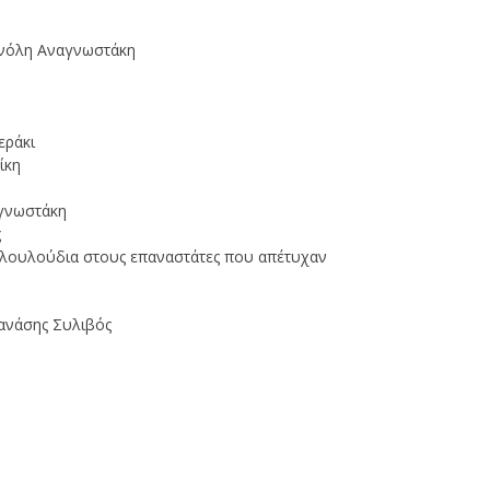
ανόλη Αναγνωστάκη
εράκι
ίκη
αγνωστάκη
ς
ε λουλούδια στους επαναστάτες που απέτυχαν
Θανάσης Συλιβός