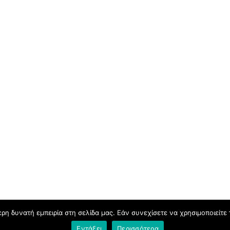
η δυνατή εμπειρία στη σελίδα μας. Εάν συνεχίσετε να χρησιμοποιείτε 
Παγκόσμια πρωτιά στη Βιέννη για την Παιδική -Νεανική Χο
Εντάξει
Περισσότερα