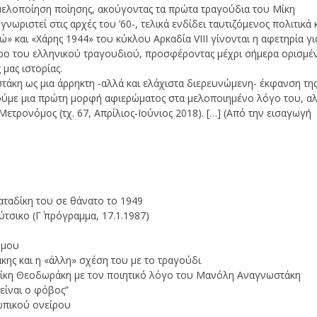
 μελοποίηση ποίησης, ακούγοντας τα πρώτα τραγούδια του Μίκη
ωριστεί στις αρχές του ’60-, τελικά ενδίδει ταυτιζόμενος πολιτικά 
ώ» και «Χάρης 1944» του κύκλου Αρκαδία VΙΙΙ γίνονται η αφετηρία γι
ο του ελληνικού τραγουδιού, προσφέροντας μέχρι σήμερα ορισμέ
μας ιστορίας.
άκη ως μια άρρηκτη -αλλά και ελάχιστα διερευνώμενη- έκφανση τη
θούμε μια πρώτη μορφή αφιερώματος στα μελοποιημένο λόγο του, α
ετρονόμος (τχ. 67, Απρίλιος-Ιούνιος 2018). […] (Από την εισαγωγή
αταδίκη του σε θάνατο το 1949
ικο (Γ΄ πρόγραμμα, 17.1.1987)
όμου
ς και η «άλλη» σχέση του με το τραγούδι
Μίκη Θεοδωράκη με τον ποιητικό λόγο του Μανόλη Αναγνωστάκη
είναι ο φόβος”
ωπικού ονείρου