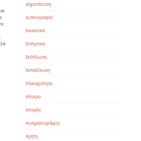
Δημοσίευση
και
α
Δισκογραφία
να
Εικαστικά
ς
λλά
Εισήγηση
Εκδήλωση
Εκπαίδευση
Επικαιρότητα
Θέατρο
Ιστορία
Κινηματογράφος
Κρήτη