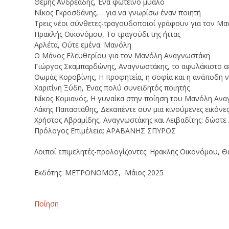
Θέμης Ανδρεάδης, Ένα φωτεινό μυαλό
Νίκος Γκροσδάνης, …για να γνωρίσω έναν ποιητή
Τρεις νέοι σύνθετες-τραγουδοποιοί γράφουν για τον Μ
Ηρακλής Οικονόμου, Το τραγούδι της ήττας
Αρλέτα, Ούτε εμένα. Μανόλη
Ο Μάνος Ελευθερίου για τον Μανόλη Αναγνωστάκη
Γιώργος Σκαμπαρδώνης, Αναγνωστάκης, το αφυλάκιστο α
Θωμάς Κοροβίνης, Η προφητεία, η σοφία και η ανάποδη ν
Χαριτίνη Ξύδη, Ένας πολύ συνειδητός ποιητής
Νίκος Κομιανός, Η γυναίκα στην ποίηση του Μανόλη Αν
Λάκης Παπαστάθης, Δεκαπέντε συν μια κινούμενες εικόνε
Χρήστος Αβραμίδης, Αναγνωστάκης και Λειβαδίτης: δώστ
Πρόλογος Επιμέλεια: ΑΡΑΒΑΝΗΣ ΣΠΥΡΟΣ
Λοιποί επιμελητές-προλογίζοντες: Ηρακλής Οικονόμου, 
Εκδότης: ΜΕΤΡΟΝΟΜΟΣ, Μάιος 2025
Ποίηση