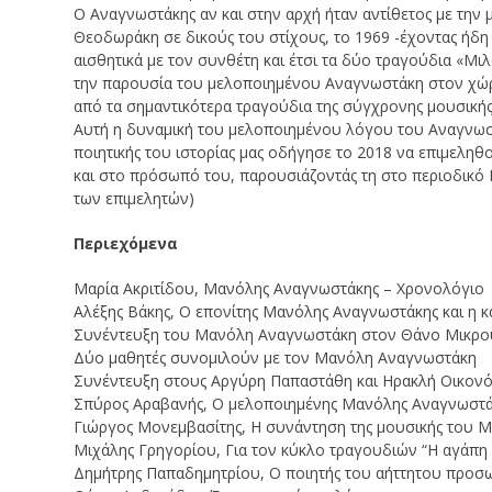
Ο Αναγνωστάκης αν και στην αρχή ήταν αντίθετος με την
Θεοδωράκη σε δικούς του στίχους, το 1969 -έχοντας ήδη γν
αισθητικά με τον συνθέτη και έτσι τα δύο τραγούδια «Μιλ
την παρουσία του μελοποιημένου Αναγνωστάκη στον χώρ
από τα σημαντικότερα τραγούδια της σύγχρονης μουσικής 
Αυτή η δυναμική του μελοποιημένου λόγου του Αναγνωστ
ποιητικής του ιστορίας μας οδήγησε το 2018 να επιμελη
και στο πρόσωπό του, παρουσιάζοντάς τη στο περιοδικό Μ
των επιμελητών)
Περιεχόμενα
Μαρία Ακριτίδου, Μανόλης Αναγνωστάκης – Χρονολόγιο
Αλέξης Βάκης, Ο επονίτης Μανόλης Αναγνωστάκης και η κ
Συνέντευξη του Μανόλη Αναγνωστάκη στον Θάνο Μικρούτσ
Δύο μαθητές συνομιλούν με τον Μανόλη Αναγνωστάκη
Συνέντευξη στους Αργύρη Παπαστάθη και Ηρακλή Οικον
Σπύρος Αραβανής, Ο μελοποιημένης Μανόλης Αναγνωστάκη
Γιώργος Μονεμβασίτης, Η συνάντηση της μουσικής του 
Μιχάλης Γρηγορίου, Για τον κύκλο τραγουδιών “Η αγάπη 
Δημήτρης Παπαδημητρίου, Ο ποιητής του αήττητου προσ