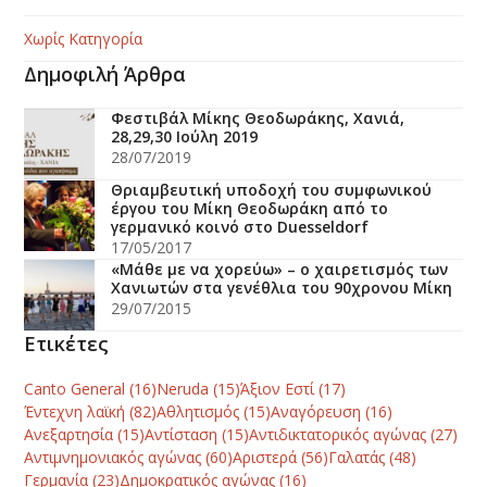
Χωρίς Κατηγορία
Δημοφιλή Άρθρα
Φεστιβάλ Μίκης Θεοδωράκης, Χανιά,
28,29,30 Ιούλη 2019
28/07/2019
Θριαμβευτική υποδοχή του συμφωνικού
έργου του Μίκη Θεοδωράκη από το
γερμανικό κοινό στο Duesseldorf
17/05/2017
«Mάθε με να χορεύω» – ο χαιρετισμός των
Χανιωτών στα γενέθλια του 90χρονου Mίκη
29/07/2015
Ετικέτες
Canto General
(16)
Neruda
(15)
Άξιον Εστί
(17)
Έντεχνη λαϊκή
(82)
Αθλητισμός
(15)
Αναγόρευση
(16)
Ανεξαρτησία
(15)
Αντίσταση
(15)
Αντιδικτατορικός αγώνας
(27)
Αντιμνημονιακός αγώνας
(60)
Αριστερά
(56)
Γαλατάς
(48)
Γερμανία
(23)
Δημοκρατικός αγώνας
(16)