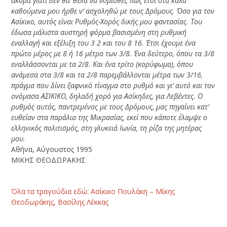
ακόμα γιατί δεν θα ‘θελα να νομισθεί, πως έτσι στα καλά
καθούμενα μου ήρθε ν’ ασχοληθώ με τους Δρόμους. Όσο για τον
Ασίκικο, αυτός είναι Ρυθμός-Χορός δικής μου φαντασίας. Του
έδωσα μάλιστα αυστηρή φόρμα βασισμένη στη ρυθμική
εναλλαγή και εξέλιξη του 3 2 και του 8 16. Έτσι έχουμε ένα
πρώτο μέρος με 8 ή 16 μέτρα των 3/8. Ένα δεύτερο, όπου τα 3/8
εναλλάσσονται με τα 2/8. Και ένα τρίτο (κορύφωμα), όπου
ανάμεσα στα 3/8 και τα 2/8 παρεμβάλλονται μέτρα των 3/16,
πράγμα που δίνει ξαφνικό τίναγμα στο ρυθμό και γι’ αυτό και τον
ονόμασα ΑΣΙΚΙΚΟ, δηλαδή χορό για Ασίκηδες, για Λεβέντες. Ο
ρυθμός αυτός, παντρεμένος με τους Δρόμους, μας πηγαίνει κατ’
ευθείαν στα παράλια της Μικρασίας, εκεί που κάποτε έλαμψε ο
ελληνικός πολιτισμός, στη γλυκειά Ιωνία, τη ρίζα της μητέρας
μου.
Αθήνα, Αύγουστος 1995
ΜΙΚΗΣ ΘΕΟΔΩΡΑΚΗΣ
Όλα τα τραγούδια εδώ: Ασίκικο Πουλάκη – Μίκης
Θεοδωράκης, Βασίλης Λέκκας