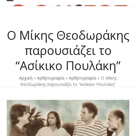
Skip
Open
Close
to
content
mobile
mobile
menu
menu
Ο Μίκης Θεοδωράκης
παρουσιάζει το
“Ασίκικο Πουλάκη”
Αρχική
»
Αρθρογραφία
»
Αρθρογραφία
»
Ο Μίκης
Θεοδωράκης παρουσιάζει το “Ασίκικο Πουλάκη”