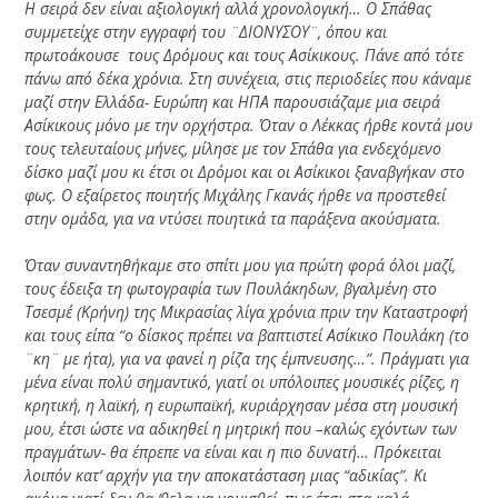
Η σειρά δεν είναι αξιολογική αλλά χρονολογική… Ο Σπάθας
συμμετείχε στην εγγραφή του ¨ΔΙΟΝΥΣΟΥ¨, όπου και
πρωτοάκουσε τους Δρόμους και τους Ασίκικους. Πάνε από τότε
πάνω από δέκα χρόνια. Στη συνέχεια, στις περιοδείες που κάναμε
μαζί στην Ελλάδα- Ευρώπη και ΗΠΑ παρουσιάζαμε μια σειρά
Ασίκικους μόνο με την ορχήστρα. Όταν ο Λέκκας ήρθε κοντά μου
τους τελευταίους μήνες, μίλησε με τον Σπάθα για ενδεχόμενο
δίσκο μαζί μου κι έτσι οι Δρόμοι και οι Ασίκικοι ξαναβγήκαν στο
φως. Ο εξαίρετος ποιητής Μιχάλης Γκανάς ήρθε να προστεθεί
στην ομάδα, για να ντύσει ποιητικά τα παράξενα ακούσματα.
Όταν συναντηθήκαμε στο σπίτι μου για πρώτη φορά όλοι μαζί,
τους έδειξα τη φωτογραφία των Πουλάκηδων, βγαλμένη στο
Τσεσμέ (Κρήνη) της Μικρασίας λίγα χρόνια πριν την Καταστροφή
και τους είπα “ο δίσκος πρέπει να βαπτιστεί Ασίκικο Πουλάκη (το
¨κη¨ με ήτα), για να φανεί η ρίζα της έμπνευσης…”. Πράγματι για
μένα είναι πολύ σημαντικό, γιατί οι υπόλοιπες μουσικές ρίζες, η
κρητική, η λαϊκή, η ευρωπαϊκή, κυριάρχησαν μέσα στη μουσική
μου, έτσι ώστε να αδικηθεί η μητρική που –καλώς εχόντων των
πραγμάτων- θα έπρεπε να είναι και η πιο δυνατή… Πρόκειται
λοιπόν κατ’ αρχήν για την αποκατάσταση μιας “αδικίας”. Κι