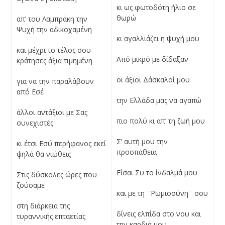
κι ως φωτοδότη ήλιο σε
θωρώ
απ’ του Λαμπράκη την
Ψυχή την αδικοχαμένη
κι αγαλλιάζει η ψυχή μου
και μέχρι το τέλος σου
Από μικρό με δίδαξαν
κράτησες άξια τιμημένη
οι άξιοι Δάσκαλοί μου
για να την παραλάβουν
από Eσέ
την Ελλάδα μας να αγαπώ
άλλοι αντάξιοι με Σας
πιο πολύ κι απ’ τη ζωή μου
συνεχιστές
Σ’ αυτή μου την
κι έτσι Εσύ περήφανος εκεί
προσπάθεια
ψηλά θα νιώθεις
Είσαι Συ το ίνδαλμά μου
Στις δύσκολες ώρες που
ζούσαμε
και με τη ¨Ρωμιοσύνη¨ σου
στη διάρκεια της
δίνεις ελπίδα στο νου και
τυραννικής επταετίας
την καρδιά μου