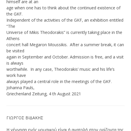
himself are at an
age when one has to think about the continued existence of
the GKF.
Independent of the activities of the GKF, an exhibition entitled
“The
Universe of Mikis Theodorakis” is currently taking place in the
Athens
concert hall Megaron Moussikis. After a summer break, it can
be visited
again in September and October. Admission is free, and a visit
is always
worthwhile. In any case, Theodorakis’ music and his life’s
work have
always played a central role in the meetings of the GKF.
Johanna Pauls,
Griechenland Zeitung, 4 th August 2021
ΓΙΩΡΓΟΣ ΒΙΔΑΚΗΣ
Η γέννηση ενός μουσικού είναι ή ανατολή στον ορίζοντα της