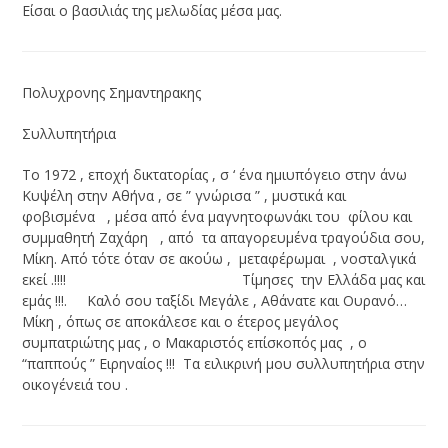
Είσαι ο βασιλιάς της μελωδίας μέσα μας.
Πολυχρονης Σημαντηρακης
Συλλυπητήρια
Το 1972 , εποχή δικτατορίας , σ ‘ ένα ημιυπόγειο στην άνω
Κυψέλη στην Αθήνα , σε ” γνώρισα ” , μυστικά και
φοβισμένα , μέσα από ένα μαγνητοφωνάκι του φίλου και
συμμαθητή Ζαχάρη , από τα απαγορευμένα τραγούδια σου,
Μίκη. Από τότε όταν σε ακούω , μεταφέρωμαι , νοσταλγικά
εκεί .!!!! Τίμησες την Ελλάδα μας και
εμάς !!!. Καλό σου ταξίδι Μεγάλε , Αθάνατε και Ουρανό…
Μίκη , όπως σε αποκάλεσε και ο έτερος μεγάλος
συμπατριώτης μας , ο Μακαριστός επίσκοπός μας , ο
“παππούς ” Ειρηναίος !!! Τα ειλικρινή μου συλλυπητήρια στην
οικογένειά του .