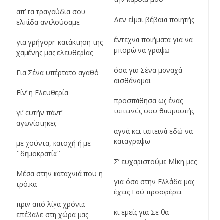
απ’ τα τραγούδια σου
Δεν είμαι βέβαια ποιητής
ελπίδα αντλούσαμε
έντεχνα ποιήματα για να
για γρήγορη κατάκτηση της
μπορώ να γράψω
χαμένης μας ελευθερίας
όσα για Σένα μοναχά
Για Σένα υπέρτατο αγαθό
αισθάνομαι
Είν’ η Ελευθερία
προσπάθησα ως ένας
ταπεινός σου θαυμαστής
γι’ αυτήν πάντ’
αγωνίστηκες
αγνά και ταπεινά εδώ να
καταγράψω
με χούντα, κατοχή ή με
¨δημοκρατία¨
Σ’ ευχαριστούμε Μίκη μας
Μέσα στην καταχνιά που η
για όσα στην Ελλάδα μας
τρόϊκα
έχεις Εσύ προσφέρει
πριν από λίγα χρόνια
κι εμείς για Σε θα
επέβαλε στη χώρα μας