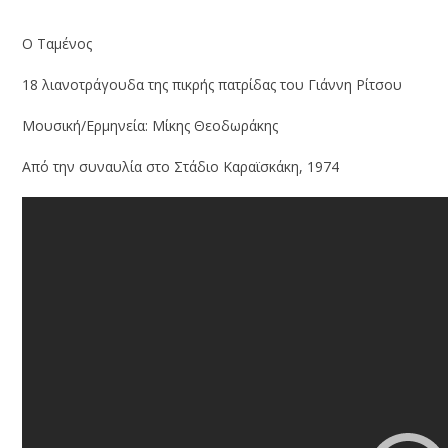
Ο Ταμένος
18 λιανοτράγουδα της πικρής πατρίδας του Γιάννη Ρίτσου
Μουσική/Ερμηνεία: Μίκης Θεοδωράκης
Από την συναυλία στο Στάδιο Καραϊσκάκη, 1974