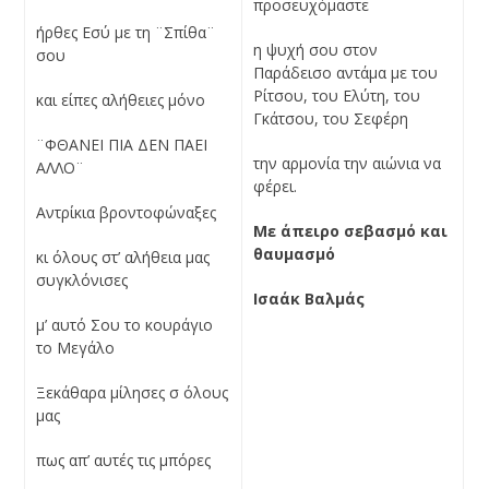
προσευχόμαστε
ήρθες Εσύ με τη ¨Σπίθα¨
η ψυχή σου στον
σου
Παράδεισο αντάμα με του
Ρίτσου, του Ελύτη, του
και είπες αλήθειες μόνο
Γκάτσου, του Σεφέρη
¨ΦΘΑΝΕΙ ΠΙΑ ΔΕΝ ΠΑΕΙ
την αρμονία την αιώνια να
ΑΛΛΟ¨
φέρει.
Αντρίκια βροντοφώναξες
Με άπειρο σεβασμό και
θαυμασμό
κι όλους στ’ αλήθεια μας
συγκλόνισες
Ισαάκ Βαλμάς
μ’ αυτό Σου το κουράγιο
το Μεγάλο
Ξεκάθαρα μίλησες σ όλους
μας
πως απ’ αυτές τις μπόρες