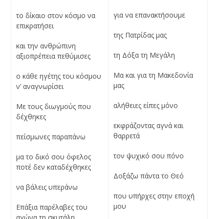
για να επανακτήσουμε
το δίκαιο στον κόσμο να
επικρατήσει
της Πατρίδας μας
και την ανθρώπινη
τη Δόξα τη Μεγάλη
αξιοπρέπεια πεθύμισες
Μα και για τη Μακεδονία
ο κάθε ηγέτης του κόσμου
μας
ν’ αναγνωρίσει
αλήθειες είπες μόνο
Με τους διωγμούς που
δέχθηκες
εκφράζοντας αγνά και
θαρρετά
πείσμωνες παραπάνω
τον ψυχικό σου πόνο
μα το δικό σου όφελος
ποτέ δεν καταδέχθηκες
Δοξάζω πάντα το Θεό
να βάλεις υπεράνω
που υπήρχες στην εποχή
μου
Επάξια παρέλαβες του
αγώνα τη σκυτάλη