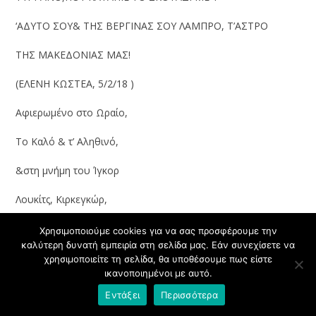
‘ΑΔΥΤΟ ΣΟΥ& ΤΗΣ ΒΕΡΓΙΝΑΣ ΣΟΥ ΛΑΜΠΡΟ, Τ’ΑΣΤΡΟ
ΤΗΣ ΜΑΚΕΔΟΝΙΑΣ ΜΑΣ!
(ΕΛΕΝΗ ΚΩΣΤΕΑ, 5/2/18 )
Αφιερωμένο στο Ωραίο,
Το Καλό & τ’ Αληθινό,
&στη μνήμη του Ίγκορ
Λουκίτς, Κιρκεγκώρ,
Βυσότσκι& στονDidimou
Χρησιμοποιούμε cookies για να σας προσφέρουμε την
καλύτερη δυνατή εμπειρία στη σελίδα μας. Εάν συνεχίσετε να
&Mikιs Theodorakis
χρησιμοποιείτε τη σελίδα, θα υποθέσουμε πως είστε
ικανοποιημένοι με αυτό.
Εντάξει
Περισσότερα
MIKE’S