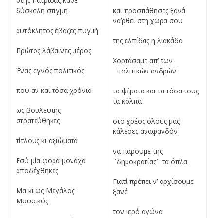
στης Πατρίδας κάθε
δύσκολη στιγμή
και προσπάθησες ξανά
να’ρθεί στη χώρα σου
αυτόκλητος έβαζες πυγμή
της ελπίδας η λιακάδα
Πρώτος λάβαινες μέρος
Χορτάσαμε απ’ των
Ένας αγνός πολιτικός
¨πολιτικών ανδρών¨
που αν και τόσα χρόνια
τα ψέματα και τα τόσα τους
τα κόλπα
ως βουλευτής
στρατεύθηκες
στο χρέος όλους μας
κάλεσες αναφανδόν
τίτλους κι αξιώματα
να πάρουμε της
Εσύ μία φορά μονάχα
¨δημοκρατίας¨ τα όπλα
αποδέχθηκες
Γιατί πρέπει ν’ αρχίσουμε
Μα κι ως Μεγάλος
ξανά
Μουσικός
τον ιερό αγώνα