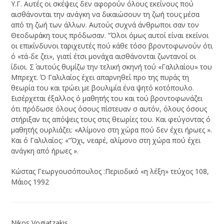
Υ.Γ. Αυτές οι σκέψεις δεν αφορούν όλους εκείνους πού
αισθάνονται την ανάγκη να δικαιώσουν τη ζωή τους μέσα
από τη ζωή των άλλων. Αυτούς συχνά άνθρωποι σαν τον
Θεοδωράκη τους πρόδωσαν. “Όλοι όμως αυτοί είναι εκείνοι
οι επικίνδυνοι ταριχευτές πού κάθε τόσο βροντοφωνούν ότι
ό «τά-δε ζει», γιατί έτσι μονάχα αισθάνονται ζωντανοί οι
ίδιοι. Σ΄ αυτούς θυμίζω την τελική σκηνή τού «Γαλιλαίου» του
Μπρεχτ. Ό Γαλιλαίος έχει απαρνηθεί προ της πυράς τη
θεωρία του και τρώει με βουλιμία ένα ψητό κοτόπουλο.
Εισέρχεται έξαλλος ό μαθητής του και τού βροντοφωνάζει
ότι πρόδωσε όλους όσους πίστευαν σ αυτόν, όλους όσους
στήριξαν τις απόψεις τους στις θεωρίες του. Και φεύγοντας ό
μαθητής ουρλιάζει: «Αλίμονο στη χώρα πού δεν έχει ήρωες ».
Και ό Γαλιλαίος: «”Όχι, νεαρέ, αλίμονο στη χώρα πού έχει
ανάγκη από ήρωες ».
Κώστας Γεωργουσόπουλος :Περιοδικό «η λέξη» τεύχος 108,
Μάιος 1992
Nikos Vogiatzakis