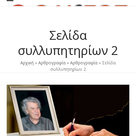
Skip
Open
Close
to
content
mobile
mobile
menu
menu
Σελίδα
συλλυπητηρίων 2
Αρχική
»
Αρθρογραφία
»
Αρθρογραφία
»
Σελίδα
συλλυπητηρίων 2