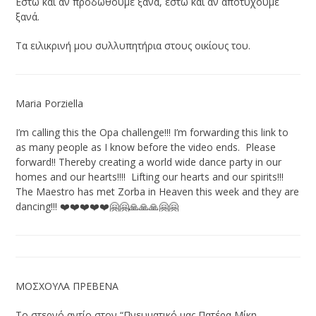
Εστω και αν προδωθούμε ξανά, έστω και αν αποτύχουμε
ξανά.
Τα ειλικρινή μου συλλυπητήρια στους οικίους του.
Maria Porziella
I’m calling this the Opa challenge!!! I’m forwarding this link to
as many people as I know before the video ends. Please
forward!! Thereby creating a world wide dance party in our
homes and our hearts!!!! Lifting our hearts and our spirits!!!
The Maestro has met Zorba in Heaven this week and they are
dancing!!! ❤️❤️❤️❤️❤️🤗🤗🙏🙏🙏🤗🤗
ΜΟΣΧΟΥΛΑ ΠΡΕΒΕΝΑ
Το στερνό αντίο στον “Πνευματικό μας Πατέρα Μίκη