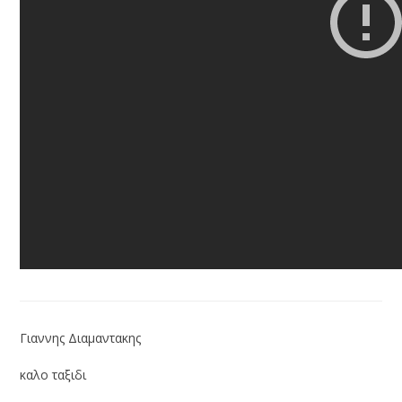
Γιαννης Διαμαντακης
καλο ταξιδι