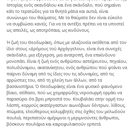
Ιστορίας ενός σκανδάλου και ένα σκάνδαλο, πού σημαίνει
κάτι το τερατώδες για τα θνητά μάτια και αυτιά, είναι
συνώνυμο του θαύματος. Με τα θαύματα δεν είναι εύκολο
να συμβιώσει κανείς. Για να τα αντέξει πρέπει να τα υποστεί
ως απειλές, ως αποτρόπαια, ως κινδύνους.
Ή ζωή του Θεοδωράκη, όπως με αλαζονεία εκτίθεται από τον
ίδιο στους «Δρόμους τού Αρχάγγελου», είναι ένα συνεχές
σκάνδαλο, μια εξέγερση, μια ανατροπή, ένα επικίνδυνο
μονοπάτι. Είναι ή ζωή ενός ανθρώπου αστείρευτου, πηγαίου,
πολυδύναμου, ακατανίκητου, ενός ανθρώπου πού φτάνει να
παίρνει δύναμη από τις ίδιες του τις αδυναμίες, από τις
αρρώστιες του, από τη χλεύη των άλλων, από τα
βασανιστήρια. Ό Θεοδωράκης είναι ένα φυσικό φαινόμενο
βίαιο, ατίθασο, πού ως χειμαρρώδης νεροσυρμή ορμάει να
παρασύρει ότι βρει μπροστά του. Κουβαλάει στην ορμή του
λάσπη, κορμούς ακατέργαστων αιωνόβιων δέντρων, λίθους,
πτώματα, ελεύθερους κολυμβητές στις όχθες του μελωδούν
πουλιά, περιπατούν αμέριμνοι η μεριμνούντες άνθρωποι,
βόσκουν πουλάρια και καιροφυλακτούν ερπετά.