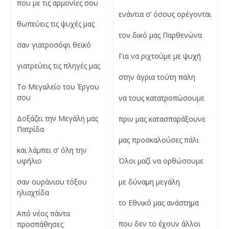
που με τις αρμονίες σου
ενάντια σ’ όσους ορέγονται
θωπεύεις τις ψυχές μας
τον δικό μας Παρθενώνα
σαν γιατροσόφι θεϊκό
Για να ριχτούμε με ψυχή
γιατρεύεις τις πληγές μας
στην άγρια τούτη πάλη
Το Μεγαλείο του Έργου
σου
να τους κατατροπώσουμε
Δοξάζει την Μεγάλη μας
πριν μας κατασπαράξουνε
Πατρίδα
μας προσκαλούσες πάλι
και λάμπει σ’ όλη την
υφήλιο
Όλοι μαζί να ορθώσουμε
σαν ουράνιου τόξου
με δύναμη μεγάλη
ηλιαχτίδα
το Εθνικό μας ανάστημα
Από νέος πάντα
που δεν το έχουν άλλοι
προσπάθησες