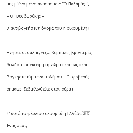
πες μ’ ένα μόνο ανασασμόν: “Ο Παλαμάς !”,
– Ο Θεοδωράκης –
ν’ αντιβογκήσει τ’ όνομά του η οικουμένη !
Ηχήστε οι σάλπιγγες… Καμπάνες βροντερές,
δονήστε σύγκορμη τη χώρα πέρα ως πέρα…
Βογκήστε τύμπανα πολέμου… Οι φοβερές
σημαίες, ξεδιπλωθείτε στον αέρα !
Σ’ αυτό το φέρετρο ακουμπά η Ελλάδα🇬🇷
Ένας λαός,