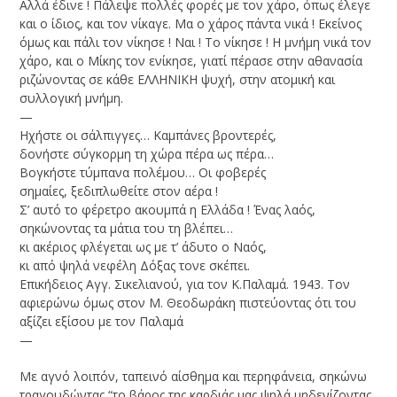
Αλλά έδινε ! Πάλεψε πολλές φορές με τον χάρο, όπως έλεγε
και ο ίδιος, και τον νίκαγε. Μα ο χάρος πάντα νικά ! Εκείνος
όμως και πάλι τον νίκησε ! Ναι ! Το νίκησε ! Η μνήμη νικά τον
χάρο, και ο Μίκης τον ενίκησε, γιατί πέρασε στην αθανασία
ριζώνοντας σε κάθε ΕΛΛΗΝΙΚΗ ψυχή, στην ατομική και
συλλογική μνήμη.
—
Ηχήστε οι σάλπιγγες… Καμπάνες βροντερές,
δονήστε σύγκορμη τη χώρα πέρα ως πέρα…
Βογκήστε τύμπανα πολέμου… Οι φοβερές
σημαίες, ξεδιπλωθείτε στον αέρα !
Σ’ αυτό το φέρετρο ακουμπά η Ελλάδα ! Ένας λαός,
σηκώνοντας τα μάτια του τη βλέπει…
κι ακέριος φλέγεται ως με τ’ άδυτο ο Ναός,
κι από ψηλά νεφέλη Δόξας τονε σκέπει.
Επικήδειος Αγγ. Σικελιανού, για τον Κ.Παλαμά. 1943. Τον
αφιερώνω όμως στον Μ. Θεοδωράκη πιστεύοντας ότι του
αξίζει εξίσου με τον Παλαμά
—
Με αγνό λοιπόν, ταπεινό αίσθημα και περηφάνεια, σηκώνω
τραγουδώντας “το βάρος της καρδιάς μας ψηλά μηδενίζοντας