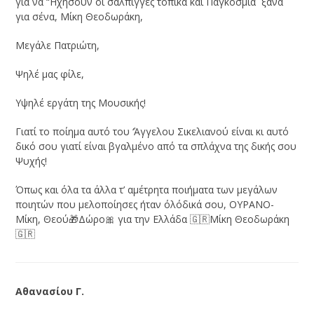
για να “Ηχήσουν οι σάλπιγγες τοπικά και Παγκόσμια ξανά
για σένα, Μίκη Θεοδωράκη,
Μεγάλε Πατριώτη,
Ψηλέ μας φίλε,
Υψηλέ εργάτη της Μουσικής!
Γιατί το ποίημα αυτό του ‘Άγγελου Σικελιανού είναι κι αυτό
δικό σου γιατί είναι βγαλμένο από τα σπλάχνα της δικής σου
Ψυχής!
Όπως και όλα τα άλλα τ’ αμέτρητα ποιήματα των μεγάλων
ποιητών που μελοποίησες ήταν όλόδικά σου, ΟΥΡΑΝΟ-
Μίκη, Θεού🎁Δώρο🎀 για την Ελλάδα 🇬🇷Μίκη Θεοδωράκη
🇬🇷
Αθανασίου Γ.