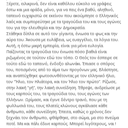
Ξέρετε, ειλικρινά, δεν είναι καθόλου εύκολο να γράψεις
έστω και μια αράδα, μόνο, για να πεις ένα βαθύ, αληθινό,
ταπεινό ευχαριστώ σε εκείνον που ακούμπησε ο Ελληνικός
λαός και συμπορεύτηκε με τα τραγούδια του και τους αγώνες
του για την ελευθερία και την Δημοκρατία.
Στάθηκα δίπλα σε αυτό τον γίγαντα, ένιωσα το φως και την
αύρα του. Άκουσα με ευλάβεια, ως ευαγγέλιο, τα λόγια του.
Αυτή, η έστω μικρή εμπειρία, είναι για μένα ευλογία.
Παίζοντας τα τραγούδια του ένιωσα πόσο βαθιά είναι
ριζωμένος σε τούτον εδώ τον τόπο. Ο Θεός τον έσπειρε σε
τούτο εδώ το ταπεινό, ένδοξο αλωνάκι. Έπιασε ο σπόρος
του, ποτισμένος από το αίμα των προγόνων μας. Βλάστησε,
και αναπτύχθηκε φωτοσυνθέτοντας με τον ελληνικό ήλιο,
τον “Ήλιο, τον Ηλιάτορα, και τον Ήλιο τον πρώτο”. Ρίζωσε,
στην λαϊκή “γή”, την λαϊκή συνείδηση. Έθρεψε, ανδρείωσε με
τους καρπούς του, τα τραγούδια του, τους αγώνες των
Ελλήνων. Ωρίμασε, και έγινε δέντρο τρανό, που με τη
φυλλωσιά του, τους πλατείς κλώνους αγκάλιασε κάθε
άνθρωπο, κάθε συνείδηση. Έπειτα, καθώς ο χρόνος δεν
ξεχνάει τον άνθρωπο, φθάρθηκε, στο σώμα, μα στο πνεύμα
ποτέ. Μα και πάλι έδινε καρπούς. Μπορεί λιγότερους, ναι !