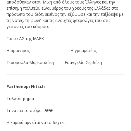
αποδόθηκαν στον Μίκη από όλους τους Έλληνες και την
επίσημη πολιτεία, είναι μέρος του χρέους της Ελλάδας στο
πρόσωπό του διότι εκείνος την εξύψωσε και την ταξίδεψε με
τις νότες, τη φωνή και τις ανοιχτές φτερούγες του στις
γειτονιές του κόσμου.
Για το ΔΣ της ΙΛΑΕΚ
Η πρόεδρος Η γραμματέας
Σταυρούλα Μαρκουλάκη Ευαγγελία Σερδάκη
Parthenopi Nitsch
Συλλυπητήρια
Τι να πει το στόμα…💔💔
Η καρδιά αρνείται να το δεχτεί..