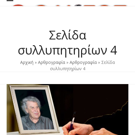
Skip
Open
Close
to
content
mobile
mobile
menu
menu
Σελίδα
συλλυπητηρίων 4
Αρχική
»
Αρθρογραφία
»
Αρθρογραφία
»
Σελίδα
συλλυπητηρίων 4