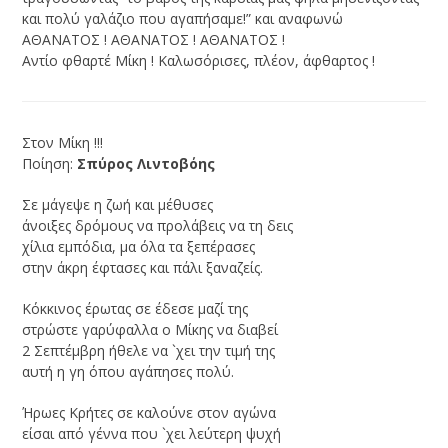
και πολύ γαλάζιο που αγαπήσαμε!” και αναφωνώ
ΑΘΑΝΑΤΟΣ ! ΑΘΑΝΑΤΟΣ ! ΑΘΑΝΑΤΟΣ !
Αντίο φθαρτέ Μίκη ! Καλωσόρισες, πλέον, άφθαρτος !
Στον Μίκη !!!
Ποίηση:
Σπύρος Λιντοβόης
Σε μάγεψε η ζωή και μέθυσες
άνοιξες δρόμους να προλάβεις να τη δεις
χίλια εμπόδια, μα όλα τα ξεπέρασες
στην άκρη έφτασες και πάλι ξαναζείς.
Κόκκινος έρωτας σε έδεσε μαζί της
στρώστε γαρύφαλλα ο Μίκης να διαβεί
2 Σεπτέμβρη ήθελε να `χει την τιμή της
αυτή η γη όπου αγάπησες πολύ.
Ήρωες Κρήτες σε καλούνε στον αγώνα
είσαι από γέννα που `χει λεύτερη ψυχή