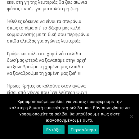
εκεί στη γη της λευτεριάς θα ζεις αιώνια
φάρος πνοή, για μια καλύτερη ζωή.
Ήθελες κόκκινα να είναι τα στεφάνια
όπως το αίμα απ` το δάκρυ μας κυλά
κομμουνιστής με τη δική σου περηφάνια
σπίθα ελπίδας για αγώνες λευτεριάς.
Γράψε και πάλι στο χαρτί νέα σελίδα
δωσ`μας φτερά να ξαναπάμε στην αρχή
να ξαναβρούμε τη χαμένη μας ελπίδα
να ξαναβρούμε τη χαμένη μας ζωή !!!
Ήρωες Κρήτες σε καλούνε στον αγώνα
είσαι από γέννα που `χει λεύτερη ψυχή
εκεί στη γη της λευτεριάς θα ζεις αιώνια
Χρησιμοποιούμε cookies για να σας προσφέρουμε την
φάρος πνοή, για μια καλύτερη ζωή.
καλύτερη δυνατή εμπειρία στη σελίδα μας. Εάν συνεχίσετε να
χρησιμοποιείτε τη σελίδα, θα υποθέσουμε πως είστε
ικανοποιημένοι με αυτό.
Εντάξει
Περισσότερα
Anna Iliadaki
Μικη