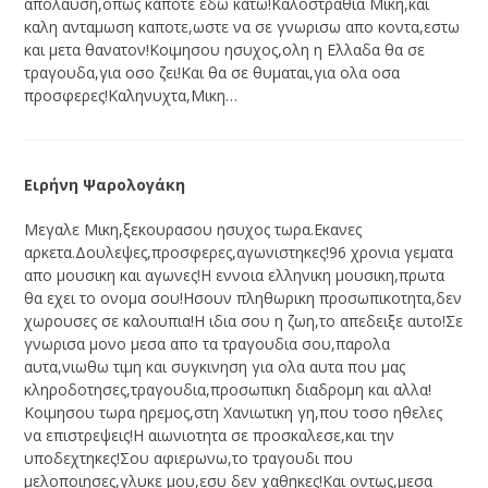
απολαυση,οπως καποτε εδω κατω!Καλοστραθια Μικη,και
καλη ανταμωση καποτε,ωστε να σε γνωρισω απο κοντα,εστω
και μετα θανατον!Κοιμησου ησυχος,ολη η Ελλαδα θα σε
τραγουδα,για οσο ζει!Και θα σε θυμαται,για ολα οσα
προσφερες!Καληνυχτα,Μικη…
Ειρήνη Ψαρολογάκη
Μεγαλε Μικη,ξεκουρασου ησυχος τωρα.Εκανες
αρκετα.Δουλεψες,προσφερες,αγωνιστηκες!96 χρονια γεματα
απο μουσικη και αγωνες!Η εννοια ελληνικη μουσικη,πρωτα
θα εχει το ονομα σου!Ησουν πληθωρικη προσωπικοτητα,δεν
χωρουσες σε καλουπια!Η ιδια σου η ζωη,το απεδειξε αυτο!Σε
γνωρισα μονο μεσα απο τα τραγουδια σου,παρολα
αυτα,νιωθω τιμη και συγκινηση για ολα αυτα που μας
κληροδοτησες,τραγουδια,προσωπικη διαδρομη και αλλα!
Κοιμησου τωρα ηρεμος,στη Χανιωτικη γη,που τοσο ηθελες
να επιστρεψεις!Η αιωνιοτητα σε προσκαλεσε,και την
υποδεχτηκες!Σου αφιερωνω,το τραγουδι που
μελοποιησες,γλυκε μου,εσυ δεν χαθηκες!Και οντως,μεσα