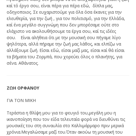
καί τό έργο σου, είναι πέρα για πέρα εδώ, δίπλα μας,
οδηγοποιος. Σε ευχαριστούμε για όλα όσα έκανες για την
ελευθερία, για την ζωή , για τον πολιτισμό, για την Ελλάδα,
καί ένα μεγάλο συγγνώμη που δεν μπορέσαμε ούτε στο
ελάχιστο να ακολουθήσουμε τα έργα σου, καί τις ιδέες
σου. Είναι αλήθεια ότι με την μουσική σου πήγαμε λίγο
ψηλότερα, αλλά πήραμε την ζωή μας λάθος, και ελπίζω να
αλλάξουμε ζωή. Είσαι εδώ, είσαι μαζί μας, είσαι καί θά είσαι
τα βήματα του Ζορμπά, που χορεύει όλος ο πλανήτης, για
σένα. Αθάνατος.
ΖΩΗ ΟΡΦΑΝΟΥ
ΓΙΑ ΤΟΝ ΜΙΚΗ
Τεράστια η θλίψη μου για το φευγιό του,μεγάλη μου η
ικανοποίηση που τον είδα τελευταία φορά να διευθύνει τις
μουσικές του στη συναυλία στο Καλλιμάρμαρο πριν μερικά
χρόνια.Μεγαλώσαμε μαζί του.Όταν ακούω τη μουσική του