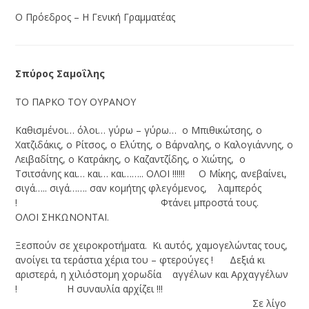
Ο Πρόεδρος – Η Γενική Γραμματέας
Σπύρος Σαμοΐλης
ΤΟ ΠΑΡΚΟ ΤΟΥ ΟΥΡΑΝΟΥ
Καθισμένοι… όλοι… γύρω – γύρω… ο Μπιθικώτσης, ο
Χατζιδάκις, ο Ρίτσος, ο Ελύτης, ο Βάρναλης, ο Καλογιάννης, ο
Λειβαδίτης, ο Κατράκης, ο Καζαντζίδης, ο Χιώτης, ο
Τσιτσάνης και… και… και…….. ΟΛΟΙ !!!!!! Ο Μίκης, ανεβαίνει,
σιγά….. σιγά……. σαν κομήτης φλεγόμενος, λαμπερός
! Φτάνει μπροστά τους.
ΟΛΟΙ ΣΗΚΩΝΟΝΤΑΙ.
Ξεσπούν σε χειροκροτήματα. Κι αυτός, χαμογελώντας τους,
ανοίγει τα τεράστια χέρια του – φτερούγες ! Δεξιά κι
αριστερά, η χιλιόστομη χορωδία αγγέλων και Αρχαγγέλων
! Η συναυλία αρχίζει !!!
Σε λίγο