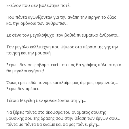
Εκείνον που δεν βολεύτηκε ποτέ…
Που πάντα αγωνίζονταν για την αγάπη,την ειρήνη,το δίκιο
και την ομόνοια των ανθρώπων..
Σε σένα τον μεγαλόψυχο ,τον βαθιά πνευματικό άνθρωπο…
Τον μεγάλο καλλιτέχνη που ύψωσε στα πέρατα της γης την
ποίηση και την μουσική!
Ξέρω…δεν σε φοβάμαι εκεί που πας θα γράψεις πάλι Ιστορία
θα μεγαλουργήσεις!..
Όμως εμείς εδώ πονάμε και κλαίμε μας άφησες ορφανούς…
Ξέρω δεν πρέπει…
Τέτοια Μεγέθη δεν φυλακίζονται στη γη…
Να ξέρεις πάντα στο άκουσμα του ονόματος σου,της
μουσικής σου,της δράσης σου,στην θέαση των έργων σου…
πάντα μα πάντα θα κλαίμε και θα μας πιάνει ρίγη…