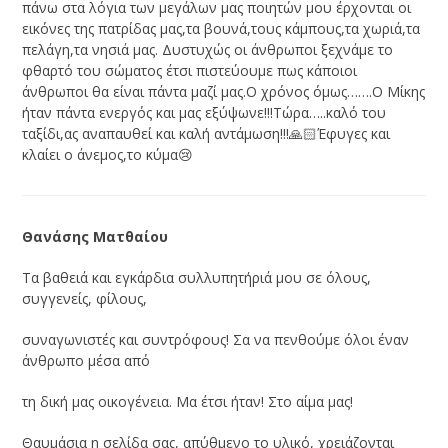
πάνω στα λόγια των μεγάλων μας ποιητών μου έρχονται οι
εικόνες της πατρίδας μας,τα βουνά,τους κάμπους,τα χωριά,τα
πελάγη,τα νησιά μας. Δυστυχώς οι άνθρωποι ξεχνάμε το
φθαρτό του σώματος έτσι πιστεύουμε πως κάποιοι
άνθρωποι θα είναι πάντα μαζί μας.Ο χρόνος όμως…….Ο Μίκης
ήταν πάντα ενεργός και μας εξύψωνε!!!Τώρα…..καλό του
ταξίδι,ας αναπαυθεί και καλή αντάμωση!!!🙏🏻Έφυγες και
κλαίει ο άνεμος,το κύμα😢
Θανάσης Ματθαίου
Τα βαθειά και εγκάρδια συλλυπητήριά μου σε όλους,
συγγενείς, φίλους,
συναγωνιστές και συντρόφους! Σα να πενθούμε όλοι έναν
άνθρωπο μέσα από
τη δική μας οικογένεια. Μα έτσι ήταν! Στο αίμα μας!
Θαυμάσια η σελίδα σας, απύθμενο το υλικό, χρειάζονται