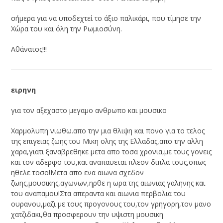
σήμερα για να υποδεχτεί το άξιο παλικάρι, που τίμησε την
Χώρα του και όλη την Ρωμιοσύνη.
Αθάνατος!!!
ειρηνη
για τον αξεχαστο μεγαμο ανθρωπο και μουσικο
Χαρμολυπη νιωθω.απο την μια θλιψη και πονο για το τελος
της επιγειας ζωης του Μικη ολης της Ελλαδας,απο την αλλη
χαρα,γιατι ξαναβρεθηκε μετα απο τοσα χρονια,με τους γονεις
και τον αδερφο του,και αναπαυεται πλεον διπλα τους,οπως
ηθελε τοσο!Μετα απο ενα αιωνα σχεδον
ζωης,μουσικης,αγωνων,ηρθε η ωρα της αιωνιας γαληνης και
του αναπαμου!Στα απεραντα και αιωνια περβολια του
ουρανου,μαζι με τους προγονους του,τον γρηγορη,τον μανο
χατζιδακι,θα προσφερουν την υψιστη μουσικη