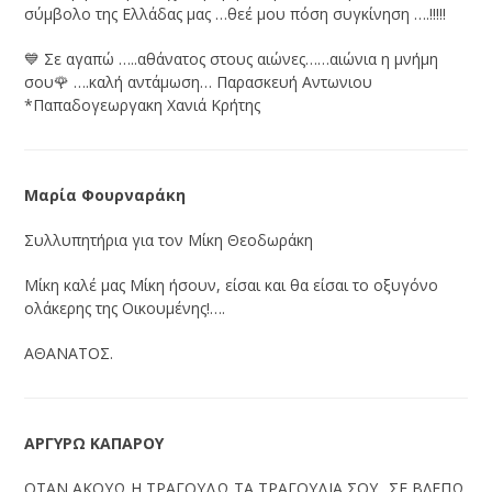
σύμβολο της Ελλάδας μας …θεέ μου πόση συγκίνηση ….!!!!!
💙 Σε αγαπώ …..αθάνατος στους αιώνες……αιώνια η μνήμη
σου🌹 ….καλή αντάμωση… Παρασκευή Αντωνιου
*Παπαδογεωργακη Χανιά Κρήτης
Μαρία Φουρναράκη
Συλλυπητήρια για τον Μίκη Θεοδωράκη
Μίκη καλέ μας Μίκη ήσουν, είσαι και θα είσαι το οξυγόνο
ολάκερης της Οικουμένης!….
ΑΘΑΝΑΤΟΣ.
ΑΡΓΥΡΩ ΚΑΠΑΡΟΥ
ΟΤΑΝ ΑΚΟΥΩ Η ΤΡΑΓΟΥΔΩ ΤΑ ΤΡΑΓΟΥΔΙΑ ΣΟΥ ..ΣΕ ΒΛΕΠΩ