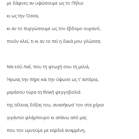
με δάφνες αν υψώσουμε ως το Πήλιο
κι ως την Όσσα,
κι αν το πυργώσουμε ως τον έβδομο ουρανό,
ποιόν κλεί, τι κι αν το πεί η δικιά μου γλώσσα;
Μα εσύ Λαέ, που τη φτωχή σου τη μιλιά,
Ήρωας την πήρε και την ύψωσε ως τ’ αστέρια,
μεράσου τώρα τη θεϊκή φεγγοβολιά
της τέλειας δόξας του, ανασήκωσ’ τον στα χέρια
γιγάντιο φλάμπουρο κι απάνω από μας
που τον υμνούμε με καρδιά αναμμένη,