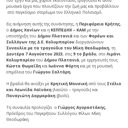
του Έργο και μας χάρισε εκατοντάδες τραγούδια κι άλλα
μουσικά έργα που πλουτίζουν την ζωή μας και προβάλλουν
στο παγκόσμιο στερέωμα τον Ελληνικό Πολιτισμό.
Εις ανάμνηση αυτής της συνάντησης, η
Περιφέρεια Κρήτης
,
ο
Δήμος Χανίων
και η
ΚΕΠΠΕΔΗΧ – ΚΑΜ
με την
υποστήριξη του
Δήμου Πλατανιά
και των
Φορέων και
Συλλόγων της Δ.Ε. Κολυμπαρίου
διοργανώνουν
Συναυλία με τα τραγούδια του Μίκη Θεοδωράκη
, τη
Δευτέρα
7 Αυγούστου 2023
, στις
9 το βράδυ
, στο
Λιμάνι
Κολυμπαρίου
του
Δήμου Πλατανιά
, με ερμηνευτές τους
Κώστα Θωμαΐδη
και
Ιωάννα Φόρτη
και με τη μουσική
επιμέλεια του
Γιώργου Σαλτάρη.
Η βραδιά θα ανοίξει με
Κρητική Μουσική
από τους
Στέλιο
και Λεωνίδα
Λαϊνάκη
(λαούτο – τραγούδι) και
Παναγιώτη Δαρμαράκη
(βιολί).
Τη συναυλία προλογίζει ο
Γιώργος Αγοραστάκης
,
Πρόεδρος του Παγκρήτιου Συλλόγου Φίλων Μίκη
Θεοδωράκη.