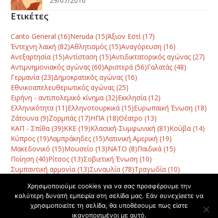
29/07/2016
Ετικέτες
Canto General
(16)
Neruda
(15)
Άξιον Εστί
(17)
Έντεχνη λαϊκή
(82)
Αθλητισμός
(15)
Αναγόρευση
(16)
Ανεξαρτησία
(15)
Αντίσταση
(15)
Αντιδικτατορικός αγώνας
(27)
Αντιμνημονιακός αγώνας
(60)
Αριστερά
(56)
Γαλατάς
(48)
Γερμανία
(23)
Δημοκρατικός αγώνας
(16)
Εθνικοαπελευθερωτικός αγώνας
(25)
Ειρήνη - αντιπολεμικό κίνημα
(32)
Εκκλησία
(12)
Ελληνικότητα
(11)
Ελληνοτουρκικά
(15)
Ευρωπαϊκή Ένωση
(18)
Ζάτουνα
(9)
Ζορμπάς
(17)
ΗΠΑ
(18)
Θέατρο
(13)
ΚΑΠ - Σπίθα
(39)
ΚΚΕ
(19)
Κλασική-Συμφωνική
(81)
Κούβα
(14)
Κύπρος
(19)
Λαμπράκηδες
(15)
Λατινική Αμερική
(19)
Μακεδονικό
(15)
Μουσείο
(13)
ΝΑΤΟ
(8)
Παιδικά
(15)
Ποίηση
(40)
Ρίτσος
(13)
Σοβιετική Ένωση
(10)
Συμπαντική αρμονία
(13)
Συναυλία
(78)
Τραγωδία
(10)
Φεστιβάλ
(42)
Χανιά
(120)
Χατζηδάκις
(10)
Χορός
(8)
Χρησιμοποιούμε cookies για να σας προσφέρουμε την
καλύτερη δυνατή εμπειρία στη σελίδα μας. Εάν συνεχίσετε να
χρησιμοποιείτε τη σελίδα, θα υποθέσουμε πως είστε
Ο δημιουργικός
«Η ακολουθία του συρτού»
ικανοποιημένοι με αυτό.