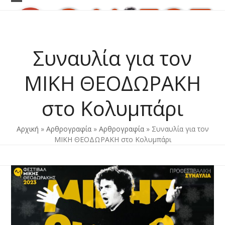
Skip
Open
Close
to
content
mobile
mobile
menu
menu
Συναυλία για τον
ΜΙΚΗ ΘΕΟΔΩΡΑΚΗ
στο Κολυμπάρι
Αρχική
»
Αρθρογραφία
»
Αρθρογραφία
»
Συναυλία για τον
ΜΙΚΗ ΘΕΟΔΩΡΑΚΗ στο Κολυμπάρι