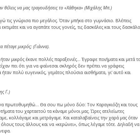
ύ αν θέλεις να μας τραγουδήσεις το «Χάθηκα» (Μιχάλης Μπ.)
Εγώ τις γνώρισα πιο μεγάλος. Όταν μπήκα στο γυμνάσιο. Βλέπεις
 εκτιμάτε και να αγαπάτε τους γονείς, τις δασκάλες και τους δασκάλ
α πέταγε μικρός; (Γιάννα).
ήταν μικρός έκανε πολλές παραξενιές… Έγραφε ποιήματα και μετά τ
είχαν πει ότι για να φαίνεσαι σκληρός δεν πρέπει να γράφεις
ήταν πολύ ευγενικός, γεμάτος πλούσια αισθήματα, γι’ αυτό και
ης Γ.)
Τι να πρωτοθυμηθώ… Θα σου πω μόνο δύο: Τον Καραγκιόζη και τους
ρτήματα του χαρταετού τα κάναμε μόνοι μας. Ώρες ατελείωτες
με, κολλάγαμε και μετράγαμε. Και καταλαβαίνεις την χαρά μας όταν
 όλους τους άλλους και να «κερώνει», όπως λέγαμε τότε. Δηλαδή να
νεφα.