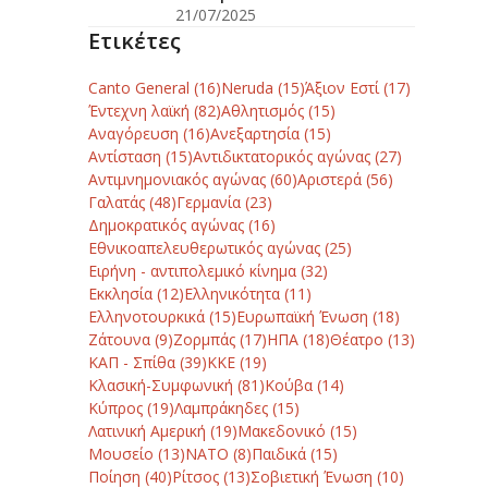
21/07/2025
Ετικέτες
Canto General
(16)
Neruda
(15)
Άξιον Εστί
(17)
Έντεχνη λαϊκή
(82)
Αθλητισμός
(15)
Αναγόρευση
(16)
Ανεξαρτησία
(15)
Αντίσταση
(15)
Αντιδικτατορικός αγώνας
(27)
Αντιμνημονιακός αγώνας
(60)
Αριστερά
(56)
Γαλατάς
(48)
Γερμανία
(23)
Δημοκρατικός αγώνας
(16)
Εθνικοαπελευθερωτικός αγώνας
(25)
Ειρήνη - αντιπολεμικό κίνημα
(32)
Εκκλησία
(12)
Ελληνικότητα
(11)
Ελληνοτουρκικά
(15)
Ευρωπαϊκή Ένωση
(18)
Ζάτουνα
(9)
Ζορμπάς
(17)
ΗΠΑ
(18)
Θέατρο
(13)
ΚΑΠ - Σπίθα
(39)
ΚΚΕ
(19)
Κλασική-Συμφωνική
(81)
Κούβα
(14)
Κύπρος
(19)
Λαμπράκηδες
(15)
Λατινική Αμερική
(19)
Μακεδονικό
(15)
Μουσείο
(13)
ΝΑΤΟ
(8)
Παιδικά
(15)
Ποίηση
(40)
Ρίτσος
(13)
Σοβιετική Ένωση
(10)