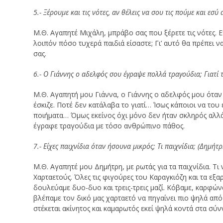
5.- Ξέρουμε και τις νότες, αν θέλεις να σου τις πούμε και εσ
Μ.Θ. Αγαπητέ Μιχάλη, μπράβο σας που ξέρετε τις νότες. 
λοιπόν πόσο τυχερά παιδιά είσαστε; Γι’ αυτό θα πρέπει να
σας.
6.- Ο Γιάννης ο αδελφός σου έγραψε πολλά τραγούδια; Γιατί τ
Μ.Θ. Αγαπητή μου Γιάννα, ο Γιάννης ο αδελφός μου όταν 
έσκιζε. Ποτέ δεν κατάλαβα το γιατί… Ίσως κάποιοι να του 
ποιήματα… Όμως εκείνος όχι μόνο δεν ήταν σκληρός αλλά 
έγραφε τραγούδια με τόσο ανθρώπινο πάθος.
7.- Είχες παιχνίδια όταν ήσουνα μικρός; Τι παιχνίδια; (Δημήτρ
Μ.Θ. Αγαπητέ μου Δημήτρη, με ρωτάς για τα παιχνίδια. 
Χαρταετούς. Όλες τις φιγούρες του Καραγκιόζη και τα εξα
δουλεύαμε δυο-δυο και τρεις-τρεις μαζί. Κόβαμε, καρφώνα
βλέπαμε τον δικό μας χαρταετό να πηγαίνει πιο ψηλά από
στέκεται ακίνητος και καμαρωτός εκεί ψηλά κοντά στα σύν