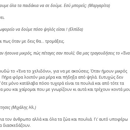
ουμε όλα τα παιδάκια να σε δούμε. Εσύ μπορείς; (Μαργαρίτα)
ει.
εωφορείο να δούμε πόσο ψηλός είσαι ! (Ελπίδα)
 πως όταν με δεις θα… τρομάξεις.
όταν ήσουνα μικρός, πώς πέταγες σαν πουλί; Θα μας τραγουδήσεις το «Ένα
υδώ το «Ένα το χελιδόνι», για να με ακούσεις. Όταν ήμουν μικρός
ν… Πήρα φόρα λοιπόν μια μέρα και πήδηξα από ψηλά. Ευτυχώς δεν
ότε μόνο κατάλαβα πόσο τυχερά είναι τα πουλιά και από τότε τα
σα μου και χαίρομαι που με γνωρίζουν κι αυτά και τρέχουν κοντά μο
τησες (Μιχάλης Ηλ.)
ια τον άνθρωπο αλλά και όλα τα ζώα και πουλιά. Γι’ αυτό υποφέρω
να διασκεδάζουν.