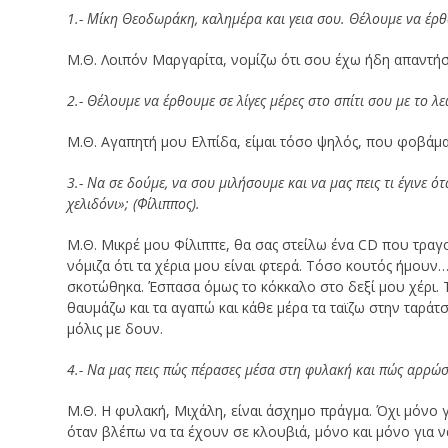
1.- Μίκη Θεοδωράκη, καλημέρα και γεια σου. Θέλουμε να έρθ
Μ.Θ. Λοιπόν Μαργαρίτα, νομίζω ότι σου έχω ήδη απαντήσ
2.- Θέλουμε να έρθουμε σε λίγες μέρες στο σπίτι σου με το λ
Μ.Θ. Αγαπητή μου Ελπίδα, είμαι τόσο ψηλός, που φοβάμαι
3.- Να σε δούμε, να σου μιλήσουμε και να μας πεις τι έγινε 
χελιδόνι»; (Φίλιππος).
Μ.Θ. Μικρέ μου Φίλιππε, θα σας στείλω ένα CD που τραγο
νόμιζα ότι τα χέρια μου είναι φτερά. Τόσο κουτός ήμου
σκοτώθηκα. Έσπασα όμως το κόκκαλο στο δεξί μου χέρι. Τ
θαυμάζω και τα αγαπώ και κάθε μέρα τα ταϊζω στην ταράτ
μόλις με δουν.
4.- Να μας πεις πώς πέρασες μέσα στη φυλακή και πώς αρρώσ
Μ.Θ. Η φυλακή, Μιχάλη, είναι άσχημο πράγμα. Όχι μόνο γ
όταν βλέπω να τα έχουν σε κλουβιά, μόνο και μόνο για 