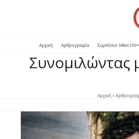
Skip
to
content
Αρχική
Αρθρογραφία
Συμπόσιο Mikis100
Συνομιλώντας μ
Αρχική
»
Αρθρογραφ