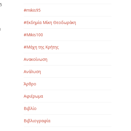
25
#mikis95
#Εκδημία Μίκη Θεοδωράκη
α
#Μikis100
#Μάχη της Κρήτης
Ανακοίνωση
Ανάλυση
Άρθρο
Αφιέρωμα
Βιβλίο
Βιβλιογραφία