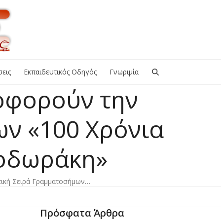
εις
Εκπαιδευτικός Οδηγός
Γνωριμία
οφορούν την
ν «100 Χρόνια
εοδωράκη»
τική Σειρά Γραμματοσήμων…
Πρόσφατα Άρθρα