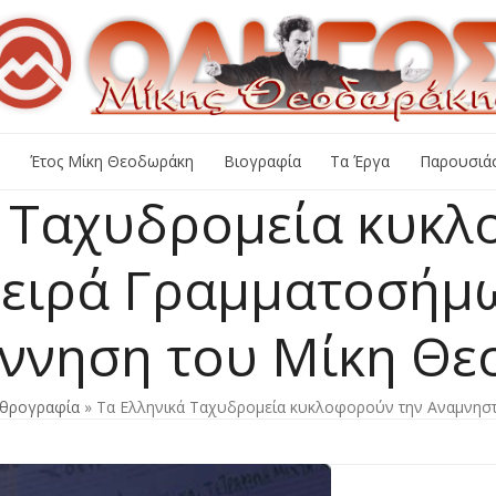
+
Έτος Μίκη Θεοδωράκη
Βιογραφία
Τα Έργα
Παρουσιάσ
ά Ταχυδρομεία κυκλ
Σειρά Γραμματοσήμω
έννηση του Μίκη Θ
θρογραφία
»
Τα Ελληνικά Ταχυδρομεία κυκλοφορούν την Αναμνησ