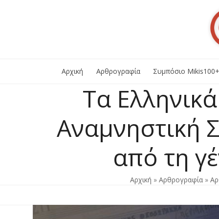
Skip
to
content
Αρχική
Αρθρογραφία
Συμπόσιο Mikis100
Τα Ελληνικ
Αναμνηστική 
από τη γ
Αρχική
»
Αρθρογραφία
»
Αρ