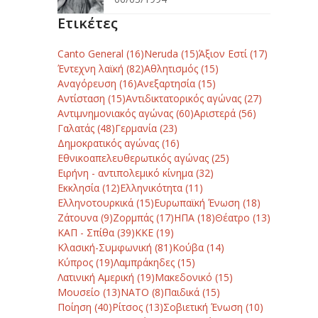
Ετικέτες
Canto General
(16)
Neruda
(15)
Άξιον Εστί
(17)
Έντεχνη λαϊκή
(82)
Αθλητισμός
(15)
Αναγόρευση
(16)
Ανεξαρτησία
(15)
Αντίσταση
(15)
Αντιδικτατορικός αγώνας
(27)
Αντιμνημονιακός αγώνας
(60)
Αριστερά
(56)
Γαλατάς
(48)
Γερμανία
(23)
Δημοκρατικός αγώνας
(16)
Εθνικοαπελευθερωτικός αγώνας
(25)
Ειρήνη - αντιπολεμικό κίνημα
(32)
Εκκλησία
(12)
Ελληνικότητα
(11)
Ελληνοτουρκικά
(15)
Ευρωπαϊκή Ένωση
(18)
Ζάτουνα
(9)
Ζορμπάς
(17)
ΗΠΑ
(18)
Θέατρο
(13)
ΚΑΠ - Σπίθα
(39)
ΚΚΕ
(19)
Κλασική-Συμφωνική
(81)
Κούβα
(14)
Κύπρος
(19)
Λαμπράκηδες
(15)
Λατινική Αμερική
(19)
Μακεδονικό
(15)
Μουσείο
(13)
ΝΑΤΟ
(8)
Παιδικά
(15)
Ποίηση
(40)
Ρίτσος
(13)
Σοβιετική Ένωση
(10)