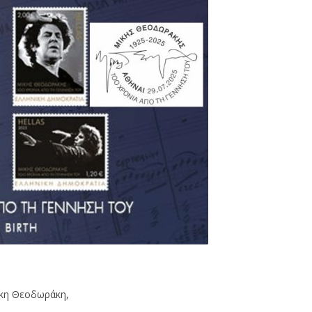
ίκη Θεοδωράκη,