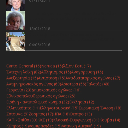
01/11/2011
Επιστολή απάντηση του Μίκη Θεοδωράκη
στο σκοπιανό καλλιτέχνη Μπλαγκόζα
Νακόσκι
18/01/2018
Επίσκεψη του Μίκη Θεοδωράκη στο
πατρικό του στο Γαλατά Χανίων 4/6/2016
04/06/2016
Ετικέτες
Canto General
(16)
Neruda
(15)
Άξιον Εστί
(17)
Έντεχνη λαϊκή
(82)
Αθλητισμός
(15)
Αναγόρευση
(16)
Ανεξαρτησία
(15)
Αντίσταση
(15)
Αντιδικτατορικός αγώνας
(27)
Αντιμνημονιακός αγώνας
(60)
Αριστερά
(56)
Γαλατάς
(48)
Γερμανία
(23)
Δημοκρατικός αγώνας
(16)
Εθνικοαπελευθερωτικός αγώνας
(25)
Ειρήνη - αντιπολεμικό κίνημα
(32)
Εκκλησία
(12)
Ελληνικότητα
(11)
Ελληνοτουρκικά
(15)
Ευρωπαϊκή Ένωση
(18)
Ζάτουνα
(9)
Ζορμπάς
(17)
ΗΠΑ
(18)
Θέατρο
(13)
ΚΑΠ - Σπίθα
(39)
ΚΚΕ
(19)
Κλασική-Συμφωνική
(81)
Κούβα
(14)
Κύπρος
(19)
Λαμπράκηδες
(15)
Λατινική Αμερική
(19)