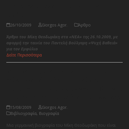
Ποιος δεν θέλει την ιστορική
μνήμη
26/10/2009
Giorgos Agor.
Άρθρο
Άρθρο του Μίκη Θεοδωράκη στα «ΝΕΑ» της 26.10.2009, με
αφορμή την ταινία του Παντελή Βούλγαρη «Ψυχή Βαθειά»
για τον Εμφύλιο
Δείτε Περισσότερα
Μια γερμανική βιογραφία του
Μίκη Θεοδωράκη που είναι
ταυτόχρονα και ένα εγχειρίδιο για
την ιστορία της νεότερης Ελλάδας
15/08/2009
Giorgos Agor.
Βιβλιογραφία
,
Βιογραφία
Μια γερμανική βιογραφία του Μίκη Θεοδωράκη που είναι