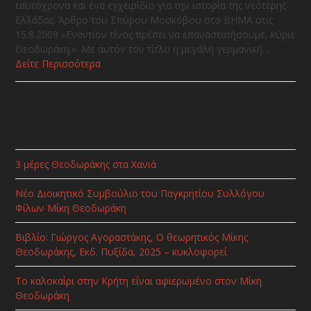
ταυτόχρονα και ένα εγχειρίδιο για την ιστορία της νεότερης
Ελλάδας. Άρθρο του Σπύρου Μοσκόβου στο ΒΗΜΑ στις
15.8.2009 «Εναντίον τίνος πρέπει να επαναστατήσουμε, κύριε
Θεοδωράκη;». Με αυτόν τον τίτλο η μεγάλη γερμανική…
Δείτε Περισσότερα
Πρόσφατα Άρθρα
3 μέρες Θεοδωράκης στα Χανιά
Νέο Διοικητικό Συμβούλιο του Παγκρητίου Συλλόγου
Φίλων Μίκη Θεοδωράκη
Βιβλίο: Γιώργος Αγοραστάκης, Ο θεωρητικός Μίκης
Θεοδωράκης, Εκδ. Πυξίδα, 2025 – κυκλοφορεί
Το καλοκαίρι στην Κρήτη είναι αφιερωμένο στον Μίκη
Θεοδωράκη