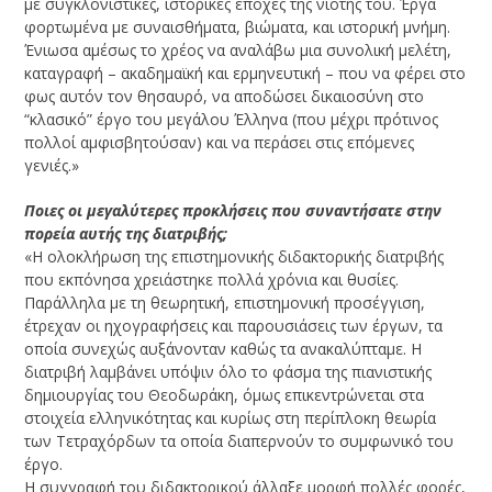
με συγκλονιστικές, ιστορικές εποχές της νιότης του. Έργα
φορτωμένα με συναισθήματα, βιώματα, και ιστορική μνήμη.
Ένιωσα αμέσως το χρέος να αναλάβω μια συνολική μελέτη,
καταγραφή – ακαδημαϊκή και ερμηνευτική – που να φέρει στο
φως αυτόν τον θησαυρό, να αποδώσει δικαιοσύνη στο
“κλασικό” έργο του μεγάλου Έλληνα (που μέχρι πρότινος
πολλοί αμφισβητούσαν) και να περάσει στις επόμενες
γενιές.»
Ποιες οι μεγαλύτερες προκλήσεις που συναντήσατε στην
πορεία αυτής της διατριβής;
«Η ολοκλήρωση της επιστημονικής διδακτορικής διατριβής
που εκπόνησα χρειάστηκε πολλά χρόνια και θυσίες.
Παράλληλα με τη θεωρητική, επιστημονική προσέγγιση,
έτρεχαν οι ηχογραφήσεις και παρουσιάσεις των έργων, τα
οποία συνεχώς αυξάνονταν καθώς τα ανακαλύπταμε. Η
διατριβή λαμβάνει υπόψιν όλο το φάσμα της πιανιστικής
δημιουργίας του Θεοδωράκη, όμως επικεντρώνεται στα
στοιχεία ελληνικότητας και κυρίως στη περίπλοκη θεωρία
των Τετραχόρδων τα οποία διαπερνούν το συμφωνικό του
έργο.
Η συγγραφή του διδακτορικού άλλαξε μορφή πολλές φορές,