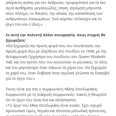
απέραντη αγάπη για τον άνθρωπο, τρυφερότητα για τα πιο
αγνά αισθήματα, μεγαλειώδης, επική, ατρόμητη μπροστά
στον πόλεμο, το θάνατο, την αδικία, την καταπάτηση των
ανθρωπίνων δικαιωμάτων. Ένα σύμπαν ολόκληρο και το
έργο του και ο ίδιος.»
Σε αυτή την πολυετή πλέον συνεργασία, ποιες στιγμές θα
ξεχωρίζατε;
«Θα ξεχώριζα την πρώτη φορά που τον συνάντησα, την
πρώτη φορά που με διηύθυνε στο Λονδίνο το 1998, με την
Φιλαρμονική Ορχήστρα του Λονδίνου στο Queen Elizabeth
Hall, και τον τρόπο που τον κοιτούσαν οι μουσικοί, το δέος
και τον μαγνητισμό όταν σήκωνε τα χέρια του. Θα ξεχώριζα
τη χαρά του, όταν διάβασε στην αγγλική γλώσσα τη διατριβή
για το έργο του.»
Ποιος είναι για σας ο συμφωνικός Μίκης Θεοδωράκης;
Συμφωνείτε με τη διάκριση συμφωνικός- λαϊκός ή θεωρείτε
ότι το έργο του είναι ένα και αδιάσπαστο;
«Tο έργο του Μίκη Θεοδωράκη είναι ενιαίο. Έχει ισχυρό
προσωπικό ύφος, πηγαία και πλούσια μελωδική έμπνευση,