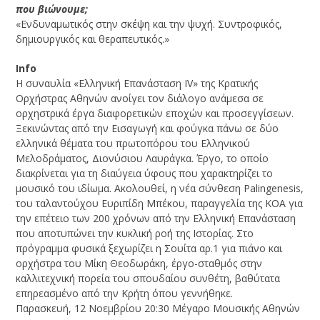
που βιώνουμε;
«Ενδυναμωτικός στην σκέψη και την ψυχή. Συντροφικός,
δημιουργικός και θεραπευτικός.»
Info
Η συναυλία «Ελληνική Επανάσταση IV» της Κρατικής
Ορχήστρας Αθηνών ανοίγει τον διάλογο ανάμεσα σε
ορχηστρικά έργα διαφορετικών εποχών και προσεγγίσεων.
Ξεκινώντας από την Εισαγωγή και φούγκα πάνω σε δύο
ελληνικά θέματα του πρωτοπόρου του Ελληνικού
Μελοδράματος, Διονύσιου Λαυράγκα. Έργο, το οποίο
διακρίνεται για τη διαύγεια ύφους που χαρακτηρίζει το
μουσικό του ιδίωμα. Ακολουθεί, η νέα σύνθεση Palingenesis,
του ταλαντούχου Ευριπίδη Μπέκου, παραγγελία της ΚΟΑ για
την επέτειο των 200 χρόνων από την Ελληνική Επανάσταση
που αποτυπώνει την κυκλική ροή της Ιστορίας. Στο
πρόγραμμα φυσικά ξεχωρίζει η Σουίτα αρ.1 για πιάνο και
ορχήστρα του Μίκη Θεοδωράκη, έργο-σταθμός στην
καλλιτεχνική πορεία του σπουδαίου συνθέτη, βαθύτατα
επηρεασμένο από την Κρήτη όπου γεννήθηκε.
Παρασκευή, 12 Νοεμβρίου 20:30 Μέγαρο Μουσικής Αθηνών