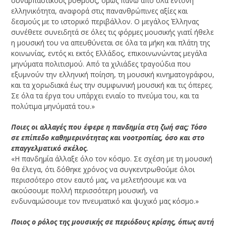
συναρπαστικούς ρυθμούς, όμως πάνω από όλα έντονη
ελληνικότητα, αναφορά στις πανανθρώπινες αξίες και
δεσμούς με το ιστορικό περιβάλλον. Ο μεγάλος Έλληνας
συνέθετε συνειδητά σε όλες τις φόρμες μουσικής γιατί ήθελε
η μουσική του να απευθύνεται σε όλα τα μήκη και πλάτη της
κοινωνίας, εντός κι εκτός Ελλάδος, επικοινωνώντας μεγάλα
μηνύματα πολιτισμού. Από τα χιλιάδες τραγούδια που
εξυμνούν την ελληνική ποίηση, τη μουσική κινηματογράφου,
και τα χορωδιακά έως την συμφωνική μουσική και τις όπερες.
Σε όλα τα έργα του υπάρχει ενιαίο το πνεύμα του, και τα
πολύτιμα μηνύματά του.»
Ποιες οι αλλαγές που έφερε η πανδημία στη ζωή σας; Τόσο
σε επίπεδο καθημερινότητας και νοοτροπίας, όσο και στο
επαγγελματικό σκέλος.
«Η πανδημία άλλαξε όλο τον κόσμο. Σε σχέση με τη μουσική
θα έλεγα, ότι δόθηκε χρόνος να συγκεντρωθούμε όλοι
περισσότερο στον εαυτό μας, να μελετήσουμε και να
ακούσουμε πολλή περισσότερη μουσική, να
ενδυναμώσουμε τον πνευματικό και ψυχικό μας κόσμο.»
Ποιος ο ρόλος της μουσικής σε περιόδους κρίσης, όπως αυτή