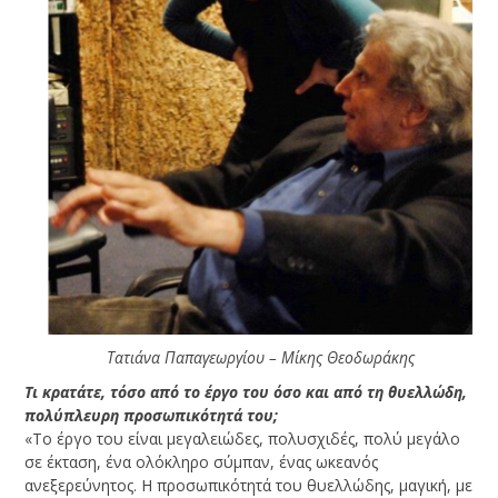
Τατιάνα Παπαγεωργίου – Μίκης Θεοδωράκης
Τι κρατάτε, τόσο από το έργο του όσο και από τη θυελλώδη,
πολύπλευρη προσωπικότητά του;
«Το έργο του είναι μεγαλειώδες, πολυσχιδές, πολύ μεγάλο
σε έκταση, ένα ολόκληρο σύμπαν, ένας ωκεανός
ανεξερεύνητος. Η προσωπικότητά του θυελλώδης, μαγική, με