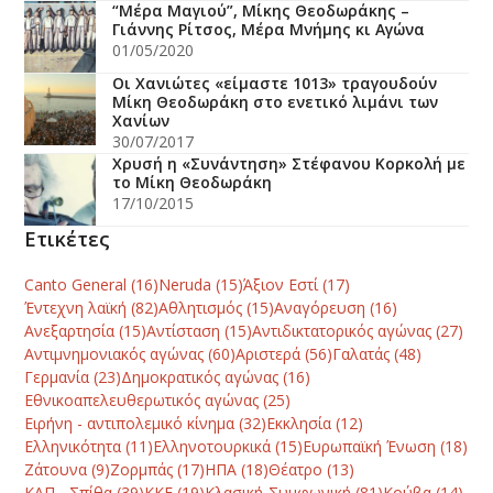
“Μέρα Μαγιού”, Μίκης Θεοδωράκης –
Γιάννης Ρίτσος, Μέρα Μνήμης κι Αγώνα
01/05/2020
Οι Χανιώτες «είμαστε 1013» τραγουδούν
Μίκη Θεοδωράκη στο ενετικό λιμάνι των
Χανίων
30/07/2017
Χρυσή η «Συνάντηση» Στέφανου Κορκολή με
το Μίκη Θεοδωράκη
17/10/2015
Ετικέτες
Canto General
(16)
Neruda
(15)
Άξιον Εστί
(17)
Έντεχνη λαϊκή
(82)
Αθλητισμός
(15)
Αναγόρευση
(16)
Ανεξαρτησία
(15)
Αντίσταση
(15)
Αντιδικτατορικός αγώνας
(27)
Αντιμνημονιακός αγώνας
(60)
Αριστερά
(56)
Γαλατάς
(48)
Γερμανία
(23)
Δημοκρατικός αγώνας
(16)
Εθνικοαπελευθερωτικός αγώνας
(25)
Ειρήνη - αντιπολεμικό κίνημα
(32)
Εκκλησία
(12)
Ελληνικότητα
(11)
Ελληνοτουρκικά
(15)
Ευρωπαϊκή Ένωση
(18)
Ζάτουνα
(9)
Ζορμπάς
(17)
ΗΠΑ
(18)
Θέατρο
(13)
ΚΑΠ - Σπίθα
(39)
ΚΚΕ
(19)
Κλασική-Συμφωνική
(81)
Κούβα
(14)