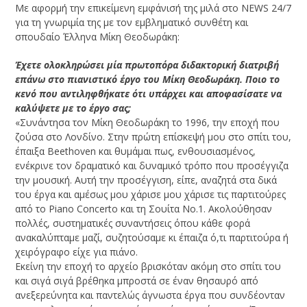
Με αφορμή την επικείμενη εμφάνισή της μιλά στο NEWS 24/7
για τη γνωριμία της με τον εμβληματικό συνθέτη και
σπουδαίο Έλληνα Μίκη Θεοδωράκη:
Έχετε ολοκληρώσει μία πρωτοπόρα διδακτορική διατριβή
επάνω στο πιανιστικό έργο του Μίκη Θεοδωράκη. Ποιο το
κενό που αντιληφθήκατε ότι υπάρχει και αποφασίσατε να
καλύψετε με το έργο σας;
«Συνάντησα τον Μίκη Θεοδωράκη το 1996, την εποχή που
ζούσα στο Λονδίνο. Στην πρώτη επίσκεψή μου στο σπίτι του,
έπαιξα Beethoven και θυμάμαι πως, ενθουσιασμένος,
ενέκρινε τον δραματικό και δυναμικό τρόπο που προσέγγιζα
την μουσική. Αυτή την προσέγγιση, είπε, αναζητά στα δικά
του έργα και αμέσως μου χάρισε μου χάρισε τις παρτιτούρες
από το Piano Concerto και τη Σουίτα Νο.1. Ακολούθησαν
πολλές, συστηματικές συναντήσεις όπου κάθε φορά
ανακαλύπταμε μαζί, συζητούσαμε κι έπαιζα ό,τι παρτιτούρα ή
χειρόγραφο είχε για πιάνο.
Εκείνη την εποχή το αρχείο βρισκόταν ακόμη στο σπίτι του
και σιγά σιγά βρέθηκα μπροστά σε έναν θησαυρό από
ανεξερεύνητα και παντελώς άγνωστα έργα που συνδέονταν