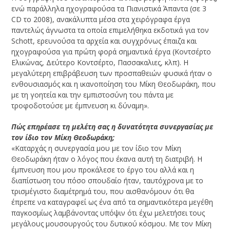
ενώ παράλληλα ηχογραφούσα τα Πιανιστικά Άπαντα (σε 3
CD το 2008), ανακάλυπτα μέσα στα χειρόγραφα έργα
παντελώς άγνωστα τα οποία επιμελήθηκα εκδοτικά για τον
Schott, ερευνούσα τα αρχεία και συγχρόνως έπαιζα και
ηχογραφούσα για πρώτη φορά σημαντικά έργα (Κοντσέρτο
Ελικώνας, Δεύτερο Κοντσέρτο, Πασσακαλιες, κλπ). Η
μεγαλύτερη επιβράβευση των προσπαθειών φυσικά ήταν ο
ενθουσιασμός και η ικανοποίηση του Μίκη Θεοδωράκη, που
με τη γοητεία και την εμπιστοσύνη του πάντα με
τροφοδοτούσε με έμπνευση κι δύναμη».
Πώς επηρέασε τη μελέτη σας η δυνατότητα συνεργασίας με
τον ίδιο τον Μίκη Θεοδωράκη;
«Καταρχάς η συνεργασία μου με τον ίδιο τον Μίκη
Θεοδωράκη ήταν ο λόγος που έκανα αυτή τη διατριβή. Η
έμπνευση που μου προκάλεσε το έργο του αλλά και η
διαπίστωση του πόσο σπουδαίο ήταν, ταυτόχρονα με το
τρισμέγιστο διαμέτρημά του, που αισθανόμουν ότι θα
έπρεπε να καταγραφεί ως ένα από τα σημαντικότερα μεγέθη
παγκοσμίως λαμβάνοντας υπόψιν ότι έχω μελετήσει τους
μεγάλους μουσουργούς του δυτικού κόσμου. Με τον Μίκη