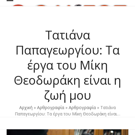
Skip
Open
Close
to
content
mobile
mobile
menu
menu
Τατιάνα
Παπαγεωργίου: Τα
έργα του Μίκη
Θεοδωράκη είναι η
ζωή μου
Αρχική
»
Αρθρογραφία
»
Αρθρογραφία
»
Τατιάνα
Παπαγεωργίου: Τα έργα του Μίκη Θεοδωράκη είναι…