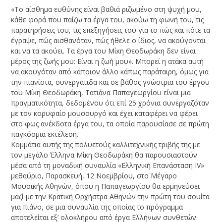
«Το αίσθημα ευθύνης είναι βαθιά ριζωμένο στη ψυχή μου,
κάθε φορά που παίζω τα έργα του, ακούω τη φωνή του, τις
παρατηρήσεις του, τις επεξηγήσεις του για το πώς και πότε τα
έγραψε, πώς αισθανόταν, πώς ήθελε ο ίδιος, να ακούγονται
και να τα ακούει. Τα έργα του Μίκη Θεοδωράκη δεν είναι
μέρος της ζωής μου: Είναι η ζωή μου». Μπορεί η ατάκα αυτή
να ακουγόταν από κάποιον άλλο κάπως παράταιρη, όμως για
την πιανίστα, συνεργάτιδα και σε βάθος γνώστρια του έργου
του Μίκη Θεοδωράκη, Τατιάνα Παπαγεωργίου είναι μια
πραγματικότητα, δεδομένου ότι επί 25 χρόνια συνεργαζόταν
με τον κορυφαίο μουσουργό και έχει καταφέρει να φέρει
στο φως ανέκδοτα έργα του, τα οποία παρουσίασε σε πρώτη
παγκόσμια εκτέλεση.
Κομμάτια αυτής της πολυετούς καλλιτεχνικής τριβής της με
τον μεγάλο Έλληνα Μίκη Θεοδωράκη θα παρουσιαστούν
μέσα από τη μοναδική συναυλία «Ελληνική Επανάσταση IV»
μεθαύριο, Παρασκευή, 12 Νοεμβρίου, στο Μέγαρο
Μουσικής Αθηνών, όπου η Παπαγεωργίου θα ερμηνεύσει
μαζί με την Κρατική Ορχήστρα Αθηνών την πρώτη του σουίτα
για πιάνο, σε μια συναυλία της οποίας το πρόγραμμα
αποτελείται εξ’ ολοκλήρου από έργα Ελλήνων συνθετών.