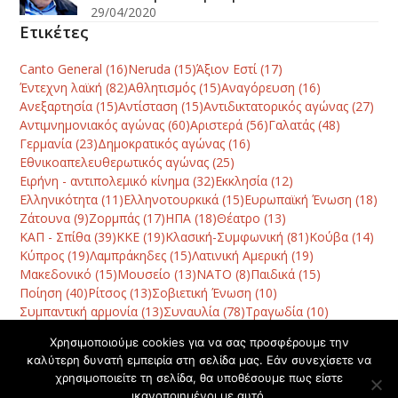
29/04/2020
Ετικέτες
Canto General
(16)
Neruda
(15)
Άξιον Εστί
(17)
Έντεχνη λαϊκή
(82)
Αθλητισμός
(15)
Αναγόρευση
(16)
Ανεξαρτησία
(15)
Αντίσταση
(15)
Αντιδικτατορικός αγώνας
(27)
Αντιμνημονιακός αγώνας
(60)
Αριστερά
(56)
Γαλατάς
(48)
Γερμανία
(23)
Δημοκρατικός αγώνας
(16)
Εθνικοαπελευθερωτικός αγώνας
(25)
Ειρήνη - αντιπολεμικό κίνημα
(32)
Εκκλησία
(12)
Ελληνικότητα
(11)
Ελληνοτουρκικά
(15)
Ευρωπαϊκή Ένωση
(18)
Ζάτουνα
(9)
Ζορμπάς
(17)
ΗΠΑ
(18)
Θέατρο
(13)
ΚΑΠ - Σπίθα
(39)
ΚΚΕ
(19)
Κλασική-Συμφωνική
(81)
Κούβα
(14)
Κύπρος
(19)
Λαμπράκηδες
(15)
Λατινική Αμερική
(19)
Μακεδονικό
(15)
Μουσείο
(13)
ΝΑΤΟ
(8)
Παιδικά
(15)
Ποίηση
(40)
Ρίτσος
(13)
Σοβιετική Ένωση
(10)
Συμπαντική αρμονία
(13)
Συναυλία
(78)
Τραγωδία
(10)
Φεστιβάλ
(42)
Χανιά
(120)
Χατζηδάκις
(10)
Χορός
(8)
Χρησιμοποιούμε cookies για να σας προσφέρουμε την
καλύτερη δυνατή εμπειρία στη σελίδα μας. Εάν συνεχίσετε να
χρησιμοποιείτε τη σελίδα, θα υποθέσουμε πως είστε
Έφυγε από τη ζωή ο φίλος του Μ.
Αποχαιρετισμός
ικανοποιημένοι με αυτό.