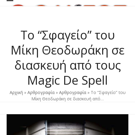
Skip
Open
Close
to
content
mobile
mobile
menu
menu
Το “Σφαγείο” του
Μίκη Θεοδωράκη σε
διασκευή από τους
Magic De Spell
Αρχική
»
Αρθρογραφία
»
Αρθρογραφία
»
Το “Σφαγείο” του
Μίκη Θεοδωράκη σε διασκευή από…