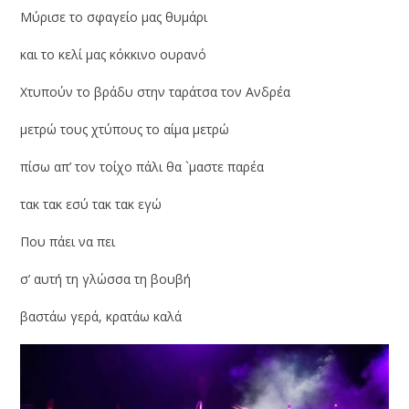
Μύρισε το σφαγείο μας θυμάρι
και το κελί μας κόκκινο ουρανό
Χτυπούν το βράδυ στην ταράτσα τον Ανδρέα
μετρώ τους χτύπους το αίμα μετρώ
πίσω απ’ τον τοίχο πάλι θα `μαστε παρέα
τακ τακ εσύ τακ τακ εγώ
Που πάει να πει
σ’ αυτή τη γλώσσα τη βουβή
βαστάω γερά, κρατάω καλά