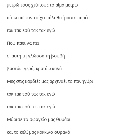
μετρώ τους χτύπους το αίμα μετρώ
πίσω απ’ τον τοίχο πάλι θα `μαστε παρέα
τακ τακ εσύ τακ τακ εγώ
Που πάει να πει
σ’ αυτή τη γλώσσα τη βουβή
βαστάω γερά, κρατάω καλά
Μες στις καρδιές μας αρχιναέι το πανηγύρι
τακ τακ εσύ τακ τακ εγώ
τακ τακ εσύ τακ τακ εγώ
Μύρισε το σφαγείο μας θυμάρι
και το κελί μας κόκκινο ουρανό