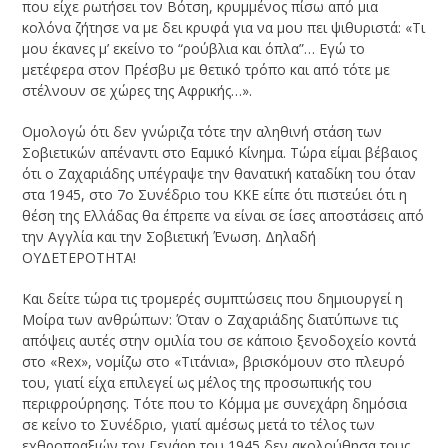
που είχε ρωτήσει τον Βότση, κρυμμένος πίσω από μια
κολόνα ζήτησε να με δει κρυφά για να μου πει ψιθυριστά: «Τι
μου έκανες μ’ εκείνο το “ρούβλια και όπλα”… Εγώ το
μετέφερα στον Πρέσβυ με θετικό τρόπο και από τότε με
στέλνουν σε χώρες της Αφρικής…».
Ομολογώ ότι δεν γνώριζα τότε την αληθινή στάση των
Σοβιετικών απέναντι στο Εαμικό Κίνημα. Τώρα είμαι βέβαιος
ότι ο Ζαχαριάδης υπέγραψε την θανατική καταδίκη του όταν
στα 1945, στο 7
ο
Συνέδριο του ΚΚΕ είπε ότι πιστεύει ότι η
θέση της Ελλάδας θα έπρεπε να είναι σε ίσες αποστάσεις από
την Αγγλία και την Σοβιετική Ένωση. Δηλαδή
ΟΥΔΕΤΕΡΟΤΗΤΑ!
Και δείτε τώρα τις τρομερές συμπτώσεις που δημιουργεί η
Μοίρα των ανθρώπων: Όταν ο Ζαχαριάδης διατύπωνε τις
απόψεις αυτές στην ομιλία του σε κάποιο ξενοδοχείο κοντά
στο «Rex», νομίζω στο «Τιτάνια», βρισκόμουν στο πλευρό
του, γιατί είχα επιλεγεί ως μέλος της προσωπικής του
περιφρούρησης. Τότε που το Κόμμα με συνεχάρη δημόσια
σε κείνο το Συνέδριο, γιατί αμέσως μετά το τέλος των
εχθροπραξιών τον Γενάρη του 1945 δεν ακολούθησα τους