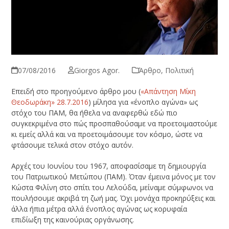
07/08/2016
Giorgos Agor.
Άρθρο
,
Πολιτική
Επειδή στο προηγούμενο άρθρο μου (
«Απάντηση Μίκη
Θεοδωράκη» 28.7.2016
) μίλησα για «ένοπλο αγώνα» ως
στόχο του ΠΑΜ, θα ήθελα να αναφερθώ εδώ πιο
συγκεκριμένα στο πώς προσπαθούσαμε να προετοιμαστούμε
κι εμείς αλλά και να προετοιμάσουμε τον κόσμο, ώστε να
φτάσουμε τελικά στον στόχο αυτόν.
Αρχές του Ιουνίου του 1967, αποφασίσαμε τη δημιουργία
του Πατριωτικού Μετώπου (ΠΑΜ). Όταν έμεινα μόνος με τον
Κώστα Φιλίνη στο σπίτι του Λελούδα, μείναμε σύμφωνοι να
πουλήσουμε ακριβά τη ζωή μας. Όχι μονάχα προκηρύξεις και
άλλα ήπια μέτρα αλλά ένοπλος αγώνας ως κορυφαία
επιδίωξη της καινούριας οργάνωσης.