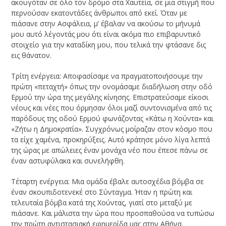
ακουγόταν σε όλο τον δρόμο στα Χαυτεία, σε μια στιγμή που
περνούσαν εκατοντάδες άνθρωποι από εκεί. Όταν με
πιάσανε στην Ασφάλεια, μ’ έβαλαν να ακούσω το μήνυμά
μου αυτό λέγοντάς μου ότι είναι ακόμα πιο επιβαρυντικό
στοιχείο για την καταδίκη μου, που τελικά την φτάσανε δις
εις θάνατον.
Τρίτη ενέργεια: Αποφασίσαμε να πραγματοποιήσουμε την
πρώτη «πεταχτή» όπως την ονομάσαμε διαδήλωση στην οδό
Ερμού την ώρα της μεγάλης κίνησης. Επιστρατεύσαμε είκοσι
νέους και νέες που όρμησαν όλοι μαζί συντονισμένα από τις
παρόδους της οδού Ερμού φωνάζοντας «Κάτω η Χούντα» και
«Ζήτω η Δημοκρατία». Συγχρόνως μοίραζαν στον κόσμο που
τα είχε χαμένα, προκηρύξεις. Αυτό κράτησε μόνο λίγα λεπτά
της ώρας με απώλειες έναν μονάχα νέο που έπεσε πάνω σε
έναν αστυφύλακα και συνελήφθη.
Τέταρτη ενέργεια: Μια ομάδα έβαλε αυτοσχέδια βόμβα σε
έναν σκουπιδοτενεκέ στο Σύνταγμα. Ήταν η πρώτη και
τελευταία βόμβα κατά της Χούντας, γιατί στο μεταξύ με
πιάσανε. Και μάλιστα την ώρα που προσπαθούσα να τυπώσω
την πρώτη αντιστασιακή εφημερίδα μας στην Αθήνα.