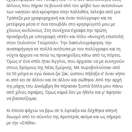
άλλους που πήραν τα βουνά από τον φόβο των αντιποίνων
των νικητών αλά κρύφτηκα στην Καλλιθέα, έκλεψα από μια
Τράπεζα μια γραφομηχανή και έναν πολύγραφο και τα
μετέφερα μέσα σ’ ένα τσουβάλι στο κρησφύγετό μου με
χίλιους κινδύνους. Στη συνέχεια έγραψα την πρώτη
προκήρυξη με υπογραφή «ΚΚΕ» και τίτλο «Ανοιχτή επιστολή
στον Ουίνστον Τσώρτσιλ». Την δακτυλογράφησα, την
αναπαρήγαγα σε πολλά αντίτυπα με τον πολύγραφο και τη
νύχτα άρχισα να πετώ τις προκηρύξεις κάτω από τις πόρτες.
Όμως σ’ ένα σπίτι ήταν Άγγλοι, που άρχισαν να με κυνηγούν
στους δρόμους της Νέας Σμύρνης. Με πυροβολούσαν από
τα 50 μέτρα κι εγώ έκανα ζικ ζακ, ώσπου πήδηξα σ’ έναν κήπο
κι από κει σε άλλον και σε άλλον και σώθηκα. Από την αρχή
της μάχης του Δεκέμβρη θα πέρασαν ξυστά δίπλα μου πάνω
από χίλιες σφαίρες. Όμως καμιά δεν με ήθελε και μ’ άφησαν
να βασανίζομαι.
Κι έπειτα ψάχνω να βρω σε τι έφταιξα και δέχθηκα απηνή
διωγμό από το σύνολο της Αριστεράς ακόμα και ως σήμερα
με την «Σπίθα».