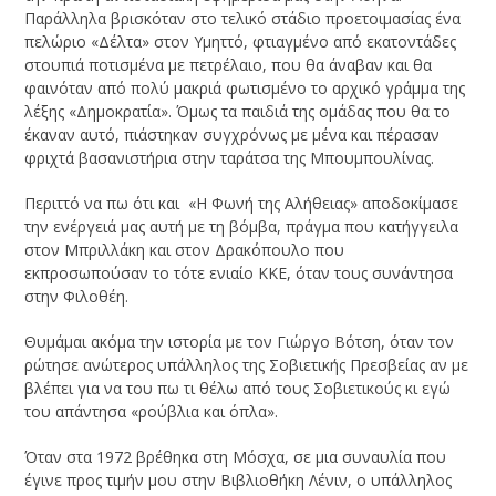
Παράλληλα βρισκόταν στο τελικό στάδιο προετοιμασίας ένα
πελώριο «Δέλτα» στον Υμηττό, φτιαγμένο από εκατοντάδες
στουπιά ποτισμένα με πετρέλαιο, που θα άναβαν και θα
φαινόταν από πολύ μακριά φωτισμένο το αρχικό γράμμα της
λέξης «Δημοκρατία». Όμως τα παιδιά της ομάδας που θα το
έκαναν αυτό, πιάστηκαν συγχρόνως με μένα και πέρασαν
φριχτά βασανιστήρια στην ταράτσα της Μπουμπουλίνας.
Περιττό να πω ότι και «Η Φωνή της Αλήθειας» αποδοκίμασε
την ενέργειά μας αυτή με τη βόμβα, πράγμα που κατήγγειλα
στον Μπριλλάκη και στον Δρακόπουλο που
εκπροσωπούσαν το τότε ενιαίο ΚΚΕ, όταν τους συνάντησα
στην Φιλοθέη.
Θυμάμαι ακόμα την ιστορία με τον Γιώργο Βότση, όταν τον
ρώτησε ανώτερος υπάλληλος της Σοβιετικής Πρεσβείας αν με
βλέπει για να του πω τι θέλω από τους Σοβιετικούς κι εγώ
του απάντησα «ρούβλια και όπλα».
Όταν στα 1972 βρέθηκα στη Μόσχα, σε μια συναυλία που
έγινε προς τιμήν μου στην Βιβλιοθήκη Λένιν, ο υπάλληλος