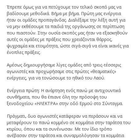
Έπρεπε όμως για να πετύχουμε τον τελικό σκοπό μας να
βαδίσουμε μεθοδικά. Βήμα με βήμα. Πρώτη μας ενέργεια
ήταν οι ομάδες προπαγάνδας. Διαλέξαμε την λέξη αυτή για
να μην εκθέσουμε τα παιδιά της οργάνωσης σε περίπτωση
που πιαστούν. Στην ουσία σκοπός μας ήταν να εξασκηθούν
αυτές οι ομάδες με πράξεις που χρειάζονται θάρρος,
ψυχραιμία και ετοιμότητα, ώστε σιγά-σιγά να είναι ικανές για
ένοπλες πράξεις.
Αμέσως δημιουργήσαμε λίγες ομάδες από τρεις-τέσσερις
αγωνιστές και προχωρήσαμε στις πρώτες «θεαματικές»
ενέργειες, για να τονώσουμε το ηθικό του Λαού.
Ενέργεια πρώτη: Η ανάρτηση ενός πανώ με αντιχουντικά
συνθήματα, που θα έπιανε όλη την πρόσοψη του
ξενοδοχείου «ΗΛΕΚΤΡΑ» στην οδό Ερμού στο Σύνταγμα.
Πράγματι, δυο αγωνιστές κατάφεραν να περάσουν και να
μεταφέρουν το πανώ κομμένο σε κομμάτια στην ταράτσα του
κτιρίου, όπου και τα συνένωσαν. Με τον ίδιο τρόπο
ανέβασαν στην ταράτσα και συναρμολόγησαν τα κομμάτια