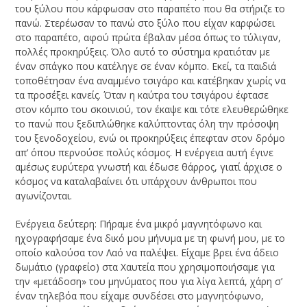
του ξύλου που κάρφωσαν στο παραπέτο που θα στήριζε το
πανώ. Στερέωσαν το πανώ στο ξύλο που είχαν καρφώσει
στο παραπέτο, αφού πρώτα έβαλαν μέσα όπως το τύλιγαν,
πολλές προκηρύξεις. Όλο αυτό το σύστημα κρατιόταν με
έναν σπάγκο που κατέληγε σε έναν κόμπο. Εκεί, τα παιδιά
τοποθέτησαν ένα αναμμένο τσιγάρο και κατέβηκαν χωρίς να
τα προσέξει κανείς. Όταν η καύτρα του τσιγάρου έφτασε
στον κόμπο του σκοινιού, τον έκαψε και τότε ελευθερώθηκε
το πανώ που ξεδιπλώθηκε καλύπτοντας όλη την πρόσοψη
του ξενοδοχείου, ενώ οι προκηρύξεις έπεφταν στον δρόμο
απ’ όπου περνούσε πολύς κόσμος. Η ενέργεια αυτή έγινε
αμέσως ευρύτερα γνωστή και έδωσε θάρρος, γιατί άρχισε ο
κόσμος να καταλαβαίνει ότι υπάρχουν άνθρωποι που
αγωνίζονται.
Ενέργεια δεύτερη: Πήραμε ένα μικρό μαγνητόφωνο και
ηχογραφήσαμε ένα δικό μου μήνυμα με τη φωνή μου, με το
οποίο καλούσα τον Λαό να παλέψει. Είχαμε βρει ένα άδειο
δωμάτιο (γραφείο) στα Χαυτεία που χρησιμοποιήσαμε για
την «μετάδοση» του μηνύματος που για λίγα λεπτά, χάρη σ’
έναν τηλεβόα που είχαμε συνδέσει στο μαγνητόφωνο,