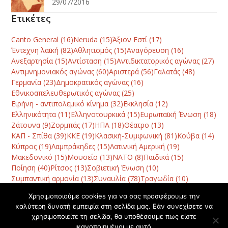
29/07/2016
Ετικέτες
Canto General
(16)
Neruda
(15)
Άξιον Εστί
(17)
Έντεχνη λαϊκή
(82)
Αθλητισμός
(15)
Αναγόρευση
(16)
Ανεξαρτησία
(15)
Αντίσταση
(15)
Αντιδικτατορικός αγώνας
(27)
Αντιμνημονιακός αγώνας
(60)
Αριστερά
(56)
Γαλατάς
(48)
Γερμανία
(23)
Δημοκρατικός αγώνας
(16)
Εθνικοαπελευθερωτικός αγώνας
(25)
Ειρήνη - αντιπολεμικό κίνημα
(32)
Εκκλησία
(12)
Ελληνικότητα
(11)
Ελληνοτουρκικά
(15)
Ευρωπαϊκή Ένωση
(18)
Ζάτουνα
(9)
Ζορμπάς
(17)
ΗΠΑ
(18)
Θέατρο
(13)
ΚΑΠ - Σπίθα
(39)
ΚΚΕ
(19)
Κλασική-Συμφωνική
(81)
Κούβα
(14)
Κύπρος
(19)
Λαμπράκηδες
(15)
Λατινική Αμερική
(19)
Μακεδονικό
(15)
Μουσείο
(13)
ΝΑΤΟ
(8)
Παιδικά
(15)
Ποίηση
(40)
Ρίτσος
(13)
Σοβιετική Ένωση
(10)
Συμπαντική αρμονία
(13)
Συναυλία
(78)
Τραγωδία
(10)
Φεστιβάλ
(42)
Χανιά
(120)
Χατζηδάκις
(10)
Χορός
(8)
Χρησιμοποιούμε cookies για να σας προσφέρουμε την
καλύτερη δυνατή εμπειρία στη σελίδα μας. Εάν συνεχίσετε να
χρησιμοποιείτε τη σελίδα, θα υποθέσουμε πως είστε
Μια απάντηση
Παρέμβαση Μίκη Θεοδωράκη με
ικανοποιημένοι με αυτό.