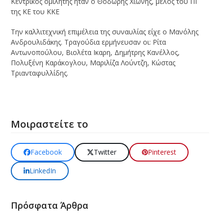
Κεντρικός ομιλητής ήταν ο Θοδωρής Χιώνης, μέλος του ΠΓ
της ΚΕ του ΚΚΕ
Την καλλιτεχνική επιμέλεια της συναυλίας είχε ο Μανόλης
Ανδρουλιδάκης. Τραγούδια ερμήνευσαν οι: Ρίτα
Αντωνοπούλου, Βιολέτα Ικαρη, Δημήτρης Κανέλλος,
Πολυξένη Καράκογλου, Μαριλίζα Λούντζη, Κώστας
Τριανταφυλλίδης.
Μοιραστείτε το
Facebook
Twitter
Pinterest
LinkedIn
Πρόσφατα Άρθρα