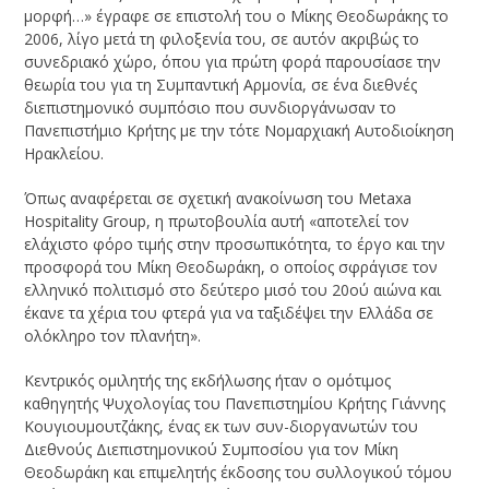
μορφή…» έγραφε σε επιστολή του ο Μίκης Θεοδωράκης το
2006, λίγο μετά τη φιλοξενία του, σε αυτόν ακριβώς το
συνεδριακό χώρο, όπου για πρώτη φορά παρουσίασε την
θεωρία του για τη Συμπαντική Αρμονία, σε ένα διεθνές
διεπιστημονικό συμπόσιο που συνδιοργάνωσαν το
Πανεπιστήμιο Κρήτης με την τότε Νομαρχιακή Αυτοδιοίκηση
Ηρακλείου.
Όπως αναφέρεται σε σχετική ανακοίνωση του Metaxa
Hospitality Group, η πρωτοβουλία αυτή «αποτελεί τον
ελάχιστο φόρο τιμής στην προσωπικότητα, το έργο και την
προσφορά του Μίκη Θεοδωράκη, ο οποίος σφράγισε τον
ελληνικό πολιτισμό στο δεύτερο μισό του 20ού αιώνα και
έκανε τα χέρια του φτερά για να ταξιδέψει την Ελλάδα σε
ολόκληρο τον πλανήτη».
Κεντρικός ομιλητής της εκδήλωσης ήταν ο ομότιμος
καθηγητής Ψυχολογίας του Πανεπιστημίου Κρήτης Γιάννης
Κουγιουμουτζάκης, ένας εκ των συν-διοργανωτών του
Διεθνούς Διεπιστημονικού Συμποσίου για τον Μίκη
Θεοδωράκη και επιμελητής έκδοσης του συλλογικού τόμου