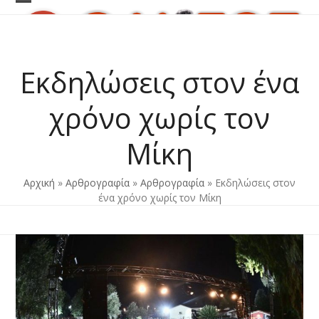
Skip
Open
Close
to
content
mobile
mobile
menu
menu
Εκδηλώσεις στον ένα
χρόνο χωρίς τον
Μίκη
Αρχική
»
Αρθρογραφία
»
Αρθρογραφία
»
Εκδηλώσεις στον
ένα χρόνο χωρίς τον Μίκη