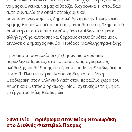
να μας ενώνει και να μας καθορίζει διαχρονικά. Η σπουδαία
αυτή συναυλία την οποία στηρίζουμε και
συνδιοργανώνουμε ως Δημοτική Αρχή με την Περιφέρεια
Κρήτης, θα στείλει μέσα από τα τραγούδια του εμβληματικού
συνθέτη -τα οποία αποτελούν φάρο ελπίδας- μηνύματα
αλληλεγγύης, ανάτασης και θάρρους στους δημότες μας»,
δήλωσε ο Δήμαρχος Μινώα Πεδιάδας Μανώλης Φραγκάκης.
Πριν από τη συναυλία διεξήχθησαν μια σειρά από
παράλληλες δράσεις, στο πλαίσιο του προγράμματος
ανάδειξης και διάδοσης του έργου του Μίκη Θεοδωράκη με
τίτλο: “Η Πνευματική και Μουσική δωρεά του Μίκη
Θεοδωράκη στον Ελληνικό Λαό” στον προαύλιο χώρο του
Δημοτικού Θεάτρου Αρκαλοχωρίου, σχετικές με τη ζωή και
το έργο του Μίκη Θεοδωράκη.
Συναυλία – αφιέρωμα στον Μίκη Θεοδωράκη
στο Διεθνές Φεστιβάλ Πάτρας