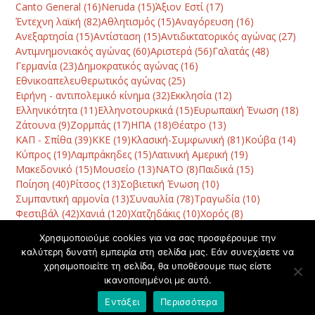
Canto General
(16)
Neruda
(15)
Άξιον Εστί
(17)
Έντεχνη λαϊκή
(82)
Αθλητισμός
(15)
Αναγόρευση
(16)
Ανεξαρτησία
(15)
Αντίσταση
(15)
Αντιδικτατορικός αγώνας
(27)
Αντιμνημονιακός αγώνας
(60)
Αριστερά
(56)
Γαλατάς
(48)
Γερμανία
(23)
Δημοκρατικός αγώνας
(16)
Εθνικοαπελευθερωτικός αγώνας
(25)
Ειρήνη - αντιπολεμικό κίνημα
(32)
Εκκλησία
(12)
Ελληνικότητα
(11)
Ελληνοτουρκικά
(15)
Ευρωπαϊκή Ένωση
(18)
Ζάτουνα
(9)
Ζορμπάς
(17)
ΗΠΑ
(18)
Θέατρο
(13)
ΚΑΠ - Σπίθα
(39)
ΚΚΕ
(19)
Κλασική-Συμφωνική
(81)
Κούβα
(14)
Κύπρος
(19)
Λαμπράκηδες
(15)
Λατινική Αμερική
(19)
Μακεδονικό
(15)
Μουσείο
(13)
ΝΑΤΟ
(8)
Παιδικά
(15)
Ποίηση
(40)
Ρίτσος
(13)
Σοβιετική Ένωση
(10)
Συμπαντική αρμονία
(13)
Συναυλία
(78)
Τραγωδία
(10)
Φεστιβάλ
(42)
Χανιά
(120)
Χατζηδάκις
(10)
Χορός
(8)
Χρησιμοποιούμε cookies για να σας προσφέρουμε την
καλύτερη δυνατή εμπειρία στη σελίδα μας. Εάν συνεχίσετε να
Να ανοιχτούν διάπλατα
Συναυλίες 2022 με έργα
χρησιμοποιείτε τη σελίδα, θα υποθέσουμε πως είστε
στον κόσμο οι θησαυροί της
του Μίκη Θεοδωράκη
ικανοποιημένοι με αυτό.
previous
next
μουσικής του Μίκη
στην Εθνική Λυρική
post:
post:
Θεοδωράκη
Σκηνή
Εντάξει
Περισσότερα