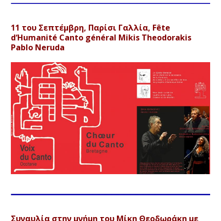
11 του Σεπτέμβρη, Παρίσι Γαλλία,
F
ê
te
d
‘
Humanit
é
Canto
g
é
n
é
ral
Mikis
Theodorakis
Pablo
Neruda
Συναυλία στην μνήμη του Μίκη Θεοδωράκη με