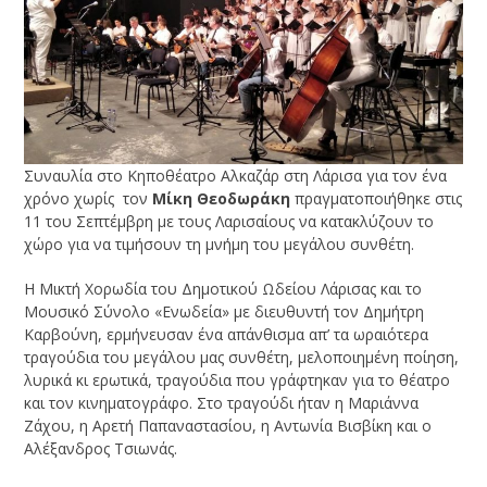
Συναυλία στο Κηποθέατρο Αλκαζάρ στη Λάρισα για τον ένα
χρόνο χωρίς τον
Μίκη Θεοδωράκη
πραγματοποιήθηκε στις
11 του Σεπτέμβρη με τους Λαρισαίους να κατακλύζουν το
χώρο για να τιμήσουν τη μνήμη του μεγάλου συνθέτη.
Η Μικτή Χορωδία του Δημοτικού Ωδείου Λάρισας και το
Μουσικό Σύνολο «Ενωδεία» με διευθυντή τον Δημήτρη
Καρβούνη, ερμήνευσαν ένα απάνθισμα απ’ τα ωραιότερα
τραγούδια του μεγάλου μας συνθέτη, μελοποιημένη ποίηση,
λυρικά κι ερωτικά, τραγούδια που γράφτηκαν για το θέατρο
και τον κινηματογράφο. Στο τραγούδι ήταν η Μαριάννα
Ζάχου, η Αρετή Παπαναστασίου, η Αντωνία Βισβίκη και ο
Αλέξανδρος Τσιωνάς.