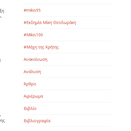
#mikis95
ιξη
ν-
#Εκδημία Μίκη Θεοδωράκη
#Μikis100
#Μάχη της Κρήτης
η
Ανακοίνωση
Ανάλυση
Άρθρο
Αφιέρωμα
Βιβλίο
,
νης
Βιβλιογραφία