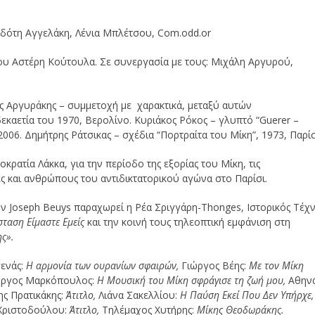
οδότη Αγγελάκη, Λένια Μπλέτσου, Com.odd.or
 του Αστέρη Κούτουλα. Σε συνεργασία με τους: Μιχάλη Αργυρού,
ς Αργυράκης – συμμετοχή με χαρακτικά, μεταξύ αυτών
εκαετία του 1970, Βερολίνο. Κυριάκος Ρόκος – γλυπτό “Guerer –
006. Δημήτρης Ράτσικας – σχέδια “Πορτραίτα του Μίκη”, 1973, Παρίσ
ρατία Λάκκα, για την περίοδο της εξορίας του Μίκη, τις
ς και ανθρώπους του αντιδικτατορικού αγώνα στο Παρίσι.
ον Joseph Beuys παραχωρεί η Ρέα Σριγγάρη-Thonges, Ιστορικός Τέχ
ταση Είμαστε Εμείς
και την κοινή τους τηλεοπτική εμφάνιση στη
ης».
γενάς:
Η αρμονία των ουρανίων σφαιρών,
Γιώργος Βέης:
Με τον Μίκη
ώργος Μαρκόπουλος:
Η Μουσική του Μίκη σφράγισε τη ζωή μου,
Αθην
ς Πρατικάκης:
Άτιτλο,
Λιάνα Σακελλίου:
Η Παύση Εκεί Που Δεν Υπήρχε,
Χριστοδούλου:
Άτιτλο,
Τηλέμαχος Χυτήρης:
Μίκης Θεοδωράκης.