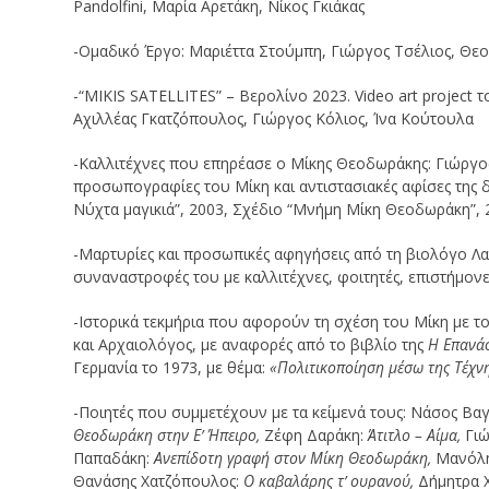
Pandolfini, Μαρία Αρετάκη, Νίκος Γκιάκας
-Ομαδικό Έργο: Μαριέττα Στούμπη, Γιώργος Τσέλιος, Θε
-“MIKIS SATELLITES” – Βερολίνο 2023. Video art project
Αχιλλέας Γκατζόπουλος, Γιώργος Κόλιος, Ίνα Κούτουλα
-Καλλιτέχνες που επηρέασε ο Μίκης Θεοδωράκης: Γιώργο
προσωπογραφίες του Μίκη και αντιστασιακές αφίσες της δ
Νύχτα μαγικιά”, 2003, Σχέδιο “Μνήμη Μίκη Θεοδωράκη”, 2
-Μαρτυρίες και προσωπικές αφηγήσεις από τη βιολόγο Λαοκ
συναναστροφές του με καλλιτέχνες, φοιτητές, επιστήμονε
-Ιστορικά τεκμήρια που αφορούν τη σχέση του Μίκη με τ
και Αρχαιολόγος, με αναφορές από το βιβλίο της
Η Επανάσ
Γερμανία το 1973, με θέμα:
«Πολιτικοποίηση μέσω της Τέχν
-Ποιητές που συμμετέχουν με τα κείμενά τους: Νάσος Βα
Θεοδωράκη στην Ε’ Ήπειρο,
Ζέφη Δαράκη:
Άτιτλο – Αίμα,
Γι
Παπαδάκη:
Ανεπίδοτη γραφή στον Μίκη Θεοδωράκη,
Μανόλη
Θανάσης Χατζόπουλος:
Ο καβαλάρης τ’ ουρανού,
Δήμητρα 