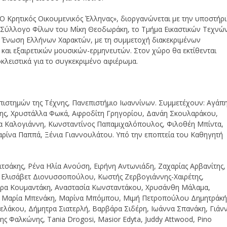
 Ο Κρητικός Οικουμενικός Έλληνας», διοργανώνεται με την υποστήρ
ιο Σύλλογο Φίλων του Μίκη Θεοδωράκη, το Τμήμα Εικαστικών Τεχνώ
ν Ένωση Ελλήνων Χαρακτών, με τη συμμετοχή διακεκριμένων
και εξαιρετικών μουσικών-ερμηνευτών. Στον χώρο θα εκτίθενται
οκλειστικά για το συγκεκριμένο αφιέρωμα.
Επιστημών της Τέχνης, Πανεπιστήμιο Ιωαννίνων. Συμμετέχουν: Αγάπ
ης, Χρυστάλλα Φωκά, Αφροδίτη Γρηγορίου, Δανάη Σκουλαράκου,
να Καλογιάννη, Κωνσταντίνος Παπαμιχαλόπουλος, Φιλοθέη Μπίντα,
ίνα Παππά, Ξένια Γιαννουλάτου. Υπό την εποπτεία του Καθηγητή
σάκης, Ρένα Ηλία Ανούση, Ειρήνη Αντωνιάδη, Ζαχαρίας Αρβανίτης,
 Ελισάβετ Διονυσσοπούλου, Κωστής Ζερβογιάννης-Χαιρέτης,
τρα Κουμαντάκη, Αναστασία Κωνσταντάκου, Χρυσάνθη Μάλαμα,
η Μαρία Μπενάκη, Μαρίνα Μπόμπου, Μιμή Πετροπούλου Δημητράκή
ελάκου, Δήμητρα Σιατερλή, Βαρβάρα Σιδέρη, Ιωάννα Σπανάκη, Γιάν
ς Φαλκώνης, Tania Drogosi, Masior Edyta, Juddy Attwood, Pino