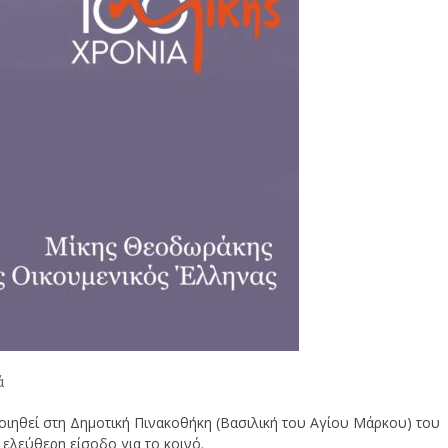
ά
ιηθεί στη Δημοτική Πινακοθήκη (Βασιλική του Αγίου Μάρκου) του
ελεύθερη είσοδο για το κοινό.