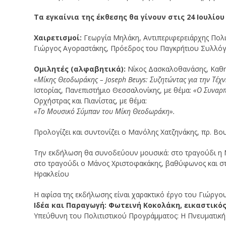
Τα εγκαίνια της έκθεσης θα γίνουν στις 24 Ιουλίο
Χαιρετισμοί:
Γεωργία Μηλάκη, Αντιπεριφερειάρχης Πολι
Γιώργος Αγοραστάκης, Πρόεδρος του Παγκρήτιου Συλλ
Ομιλητές (αλφαβητικά):
Νίκος Δασκαλοθανάσης, Καθηγ
«Μίκης Θεοδωράκης – Joseph Beuys: Συζητώντας για την Τέχν
Ιστορίας, Πανεπιστήμιο Θεσσαλονίκης, με θέμα:
«Ο Συναρπ
Ορχήστρας και Πιανίστας, με θέμα:
«Το Μουσικό Σύμπαν του Μίκη Θεοδωράκη».
Προλογίζει και συντονίζει ο Μανόλης Χατζηνάκης, πρ. 
Την εκδήλωση θα συνοδεύουν μουσικά: στο τραγούδι η 
στο τραγούδι ο Μάνος Χριστοφακάκης, βαθύφωνος και στ
Ηρακλείου
Η αφίσα της εκδήλωσης είναι χαρακτικό έργο του Γιώργ
Ιδέα και Παραγωγή: Φωτεινή Κοκολάκη, εικαστικό
Υπεύθυνη του Πολιτιστικού Προγράμματος: Η Πνευματικ