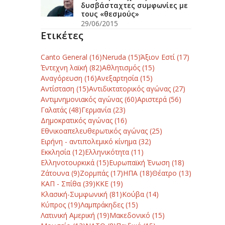
δυσβάσταχτες συμφωνίες με
τους «θεσμούς»
29/06/2015
Ετικέτες
Canto General
(16)
Neruda
(15)
Άξιον Εστί
(17)
Έντεχνη λαϊκή
(82)
Αθλητισμός
(15)
Αναγόρευση
(16)
Ανεξαρτησία
(15)
Αντίσταση
(15)
Αντιδικτατορικός αγώνας
(27)
Αντιμνημονιακός αγώνας
(60)
Αριστερά
(56)
Γαλατάς
(48)
Γερμανία
(23)
Δημοκρατικός αγώνας
(16)
Εθνικοαπελευθερωτικός αγώνας
(25)
Ειρήνη - αντιπολεμικό κίνημα
(32)
Εκκλησία
(12)
Ελληνικότητα
(11)
Ελληνοτουρκικά
(15)
Ευρωπαϊκή Ένωση
(18)
Ζάτουνα
(9)
Ζορμπάς
(17)
ΗΠΑ
(18)
Θέατρο
(13)
ΚΑΠ - Σπίθα
(39)
ΚΚΕ
(19)
Κλασική-Συμφωνική
(81)
Κούβα
(14)
Κύπρος
(19)
Λαμπράκηδες
(15)
Λατινική Αμερική
(19)
Μακεδονικό
(15)