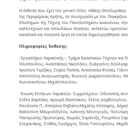
Η έκθεση που έχει τον γενικό τίτλο: «Mίκης Θεοδωράκης:
της Περιφέρειας Κρήτης, σε συνεργασία με τον Παγκρήτ
Επιστημών της Τέχνης του Πανεπιστημίου Ιωαννίνων, τη
καλλιτεχνών και σπουδαίων ποιητών, εκλεκτών ομιλητών 
εικαστικά και ποιητικά έργα τα οποία δημιουργήθηκαν απ
Πληροφορίες Έκθεσης:
-Εργαστήριο Χαρακτικής – Τμήμα Εικαστικών Τεχνών και 
Ηλιοπούλου, Αναστάσιος Νικολάου, Ευάγγελος Βούλγαρ
Χριστίνα Τερζάκη, Σοφία Παππά, Αναστασία Φούκα, Γιάν
Απόστολος Αναγνωσταράς, Φωτεινή Διαμαντοπούλου, Μαρ
Κωνσταντίνου Μιχαλόπουλου
-Ένωση Ελλήνων Χαρακτών. Συμμετέχουν: Οδυσσέας Αννιτ
Στέλα Βαρδάκη, Αργυρή Βασιλάκου, Ελένη Δερβίσογλου,
Θεοδοσία Π., Κατερίνα ΘηβαίουΜιχάλης Κότσαρης, Δήμη
Βαλεντίνη Μαυροδόγλου, Ιωάννης Μονογυιός, Πολυτίμ
Παναγιώτης Πριστούρης, Θωμαΐς Σαμάντζη, Ρουμπίνα Σαρ
Στεφανάκης, Στάθης Σωτήρχος, Έλσα Τσιτουρίδου, Μιχάλη