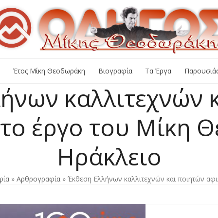
+
Έτος Μίκη Θεοδωράκη
Βιογραφία
Τα Έργα
Παρουσιάσ
ήνων καλλιτεχνών 
το έργο του Μίκη 
Ηράκλειο
φία
»
Αρθρογραφία
»
Έκθεση Ελλήνων καλλιτεχνών και ποιητών αφ