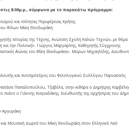
υ στις 8:00μ.μ., σύμφωνα με το παρακάτω πρόγραμμα:
τισμού και Ισότητας Περιφέρειας Κρήτης
όγου Φίλων Μίκη Θεοδωράκη
ητής Ιστορίας της Τέχνης, Ανώτατη Σχολή Καλών Τεχνών, με θέμα:
η και την Πολιτική».
Γιώργος Μαργαρίτης, Καθηγητής Σύγχρονης
αστικός Αιώνας του Μίκη Θεοδωράκη».
Μύρων Μιχαηλίδης, Διευθυντ
Βουλευτής και Αντιπρόεδρος του Φιλολογικού Συλλόγου Παρνασσός
Νατάσα Παπαδοπούλου, Τζαβέλα, στην κιθάρα ο Δημήτρης Καρβέλη
ο πιάνο ο Γιάννης Κιαγιαδάκης, διευθυντής της ορχήστρας του Δήμ
ου Αργυράκη
ς
ή και Μουσική Δωρεά του Μίκη Θεοδωράκη στον Ελληνικό Λαό