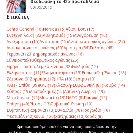
Θεοδωράκη το 42ο πρωτάθλημα
03/05/2015
Ετικέτες
Canto General
(16)
Neruda
(15)
Άξιον Εστί
(17)
Έντεχνη λαϊκή
(82)
Αθλητισμός
(15)
Αναγόρευση
(16)
Ανεξαρτησία
(15)
Αντίσταση
(15)
Αντιδικτατορικός αγώνας
(27)
Αντιμνημονιακός αγώνας
(60)
Αριστερά
(56)
Γαλατάς
(48)
Γερμανία
(23)
Δημοκρατικός αγώνας
(16)
Εθνικοαπελευθερωτικός αγώνας
(25)
Ειρήνη - αντιπολεμικό κίνημα
(32)
Εκκλησία
(12)
Ελληνικότητα
(11)
Ελληνοτουρκικά
(15)
Ευρωπαϊκή Ένωση
(18)
Ζάτουνα
(9)
Ζορμπάς
(17)
ΗΠΑ
(18)
Θέατρο
(13)
ΚΑΠ - Σπίθα
(39)
ΚΚΕ
(19)
Κλασική-Συμφωνική
(81)
Κούβα
(14)
Κύπρος
(19)
Λαμπράκηδες
(15)
Λατινική Αμερική
(19)
Μακεδονικό
(15)
Μουσείο
(13)
ΝΑΤΟ
(8)
Παιδικά
(15)
Ποίηση
(40)
Ρίτσος
(13)
Σοβιετική Ένωση
(10)
Συμπαντική αρμονία
(13)
Συναυλία
(78)
Τραγωδία
(10)
Φεστιβάλ
(42)
Χανιά
(120)
Χατζηδάκις
(10)
Χορός
(8)
Χρησιμοποιούμε cookies για να σας προσφέρουμε την
καλύτερη δυνατή εμπειρία στη σελίδα μας. Εάν συνεχίσετε να