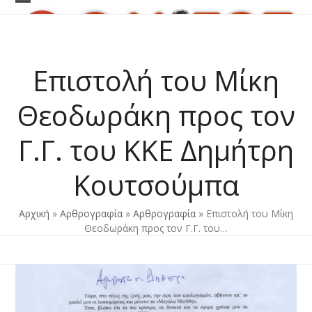
Skip
Open
Close
to
content
mobile
mobile
menu
menu
Επιστολή του Μίκη
Θεοδωράκη προς τον
Γ.Γ. του ΚΚΕ Δημήτρη
Κουτσούμπα
Αρχική
»
Αρθρογραφία
»
Αρθρογραφία
»
Επιστολή του Μίκη
Θεοδωράκη προς τον Γ.Γ. του…