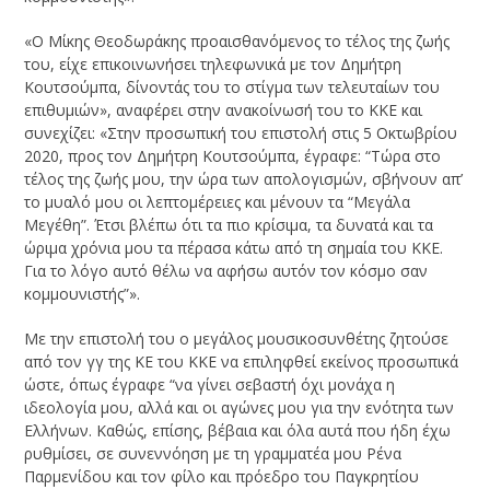
«Ο Μίκης Θεοδωράκης προαισθανόμενος το τέλος της ζωής
του, είχε επικοινωνήσει τηλεφωνικά με τον Δημήτρη
Κουτσούμπα, δίνοντάς του το στίγμα των τελευταίων του
επιθυμιών», αναφέρει στην ανακοίνωσή του το ΚΚΕ και
συνεχίζει: «Στην προσωπική του επιστολή στις 5 Οκτωβρίου
2020, προς τον Δημήτρη Κουτσούμπα, έγραφε: “Τώρα στο
τέλος της ζωής μου, την ώρα των απολογισμών, σβήνουν απ’
το μυαλό μου οι λεπτομέρειες και μένουν τα “Μεγάλα
Μεγέθη”. Έτσι βλέπω ότι τα πιο κρίσιμα, τα δυνατά και τα
ώριμα χρόνια μου τα πέρασα κάτω από τη σημαία του ΚΚΕ.
Για το λόγο αυτό θέλω να αφήσω αυτόν τον κόσμο σαν
κομμουνιστής”».
Με την επιστολή του ο μεγάλος μουσικοσυνθέτης ζητούσε
από τον γγ της ΚΕ του ΚΚΕ να επιληφθεί εκείνος προσωπικά
ώστε, όπως έγραφε “να γίνει σεβαστή όχι μονάχα η
ιδεολογία μου, αλλά και οι αγώνες μου για την ενότητα των
Ελλήνων. Καθώς, επίσης, βέβαια και όλα αυτά που ήδη έχω
ρυθμίσει, σε συνεννόηση με τη γραμματέα μου Ρένα
Παρμενίδου και τον φίλο και πρόεδρο του Παγκρητίου