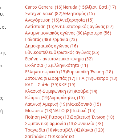
Canto General
(16)
Neruda
(15)
Άξιον Εστί
(17)
ο
Έντεχνη λαϊκή
(82)
Αθλητισμός
(15)
υ,
Αναγόρευση
(16)
Ανεξαρτησία
(15)
ό
Αντίσταση
(15)
Αντιδικτατορικός αγώνας
(27)
 οι
Αντιμνημονιακός αγώνας
(60)
Αριστερά
(56)
ο
Γαλατάς
(48)
Γερμανία
(23)
Δημοκρατικός αγώνας
(16)
Εθνικοαπελευθερωτικός αγώνας
(25)
της
Ειρήνη - αντιπολεμικό κίνημα
(32)
Εκκλησία
(12)
Ελληνικότητα
(11)
ει
Ελληνοτουρκικά
(15)
Ευρωπαϊκή Ένωση
(18)
Ζάτουνα
(9)
Ζορμπάς
(17)
ΗΠΑ
(18)
Θέατρο
(13)
,
ΚΑΠ - Σπίθα
(39)
ΚΚΕ
(19)
ι
Κλασική-Συμφωνική
(81)
Κούβα
(14)
Κύπρος
(19)
Λαμπράκηδες
(15)
ές
Λατινική Αμερική
(19)
Μακεδονικό
(15)
ς
Μουσείο
(13)
ΝΑΤΟ
(8)
Παιδικά
(15)
γή
Ποίηση
(40)
Ρίτσος
(13)
Σοβιετική Ένωση
(10)
Συμπαντική αρμονία
(13)
Συναυλία
(78)
ν
Τραγωδία
(10)
Φεστιβάλ
(42)
Χανιά
(120)
Χατζηδάκις
(10)
Χορός
(8)