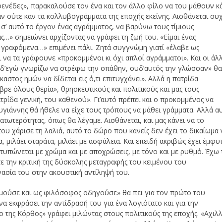
φενέδες», παρακαλούσε τον ένα και τον άλλο φίλο να του μάθουν κά
αν ούτε καν τα κολλυβογράμματα της εποχής εκείνης. Αισθάνεται συ
 σ’ αυτό το έργον ένας αγράμματος, να βαρύνω τους τίμιους
ς…» σημειώνει αρχίζοντας να γράφει τη ζωή του. «Είμαι ένας
 γραφόμενα…» επιμένει πάλι. Ζητά συγγνώμη γιατί «έλαβε ως
να τα γράφουνε «προκομμένοι κι όχι απλοί αγράμματοι». Και οι άλλ
υδ’εγώ γνωρίζω να στρέφω την σπάθην, ουδ’αυτός την γλώσσαν» θ
αστος ημών να δίδεται εις ό,τι επιτυγχάνει». Αλλά η πατρίδα
 ήβρε όλους θερία», θρησκευτικούς και πολιτικούς και μας τους
ατρίδα γενική, του καθενού». Γι’αυτό πρέπει και ο προκομμένος να
υγιάννης θά ήθελε να είχε τους τρόπους να μάθει γράμματα. Αλλά α
τωτερότητας, όπως θα λέγαμε. Αισθάνεται, και μας κάνει να το
ου χάρισε τη λαλιά, αυτό το δώρο που κανείς δεν έχει το δικαίωμα 
, μιλάει σταράτα, μιλάει με ασφάλεια. Και επειδή ακριβώς έχει έμφυ
ατυπώνεται με χρώμα και με αποχρώσεις, με τόνο και με ρυθμό. Έχω 
 την κριτική της δύσκολης μεταγραφής του κειμένου του
γασία του στην ακουστική αντίληψή του.
μούσε και ως φιλόσοφος οδηγούσε» θα πει για τον πρώτο του
α εκφράσει την αντίδρασή του για ένα λογιότατο και για την
 της Κόρθος» γράφει μιλώντας στους πολιτικούς της εποχής. «Αχιλ