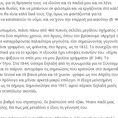
ς, για τη θρησκεία τους· να ιδούνε και τα παιδιά μου και να λένε:
και θυσίες. Και να μπαίνουν σε φιλοτιμία και να εργάζονται στο καλ
ότι θα είναι καλά δικά τους. Όχι όμως να φαντάζονται για τα
α καταπατούν το νόμο, και να ‘χονν την επιρροή για ικανότη» (Β’ 46
τυπωμένο, πιάνει πάνω από 460 πυκνές σελίδες μεγάλου σχήματος.
άντα δύο περίπου χρονώ, στο Άργος, όπου τον βρίσκουμε «Αρχηγό τ
ίτε καταγράφοντας παλαιότερα γεγονότα, είτε σημειώνοντας γεγονό
ναι γραμμένο, ως φαίνεται, στο Άργος, ως τα 1832. Το συνεχίζει στ
τικά για να το κρύψει. Η εξουσία έχει υποψίες εναντίον του. «Είχαν
ου ψάξουν το σπίτι μου να μου βρούνε γράμματα» (Β’ 346). Το
ην Τήνο. Στα 1844, ύστερα δηλαδή από τη συνωμοσία για το Σύνταγμ
και το παίρνει· αντιγράφει τις σημειώσεις που κρατούσε στο αναμετα
ν τενεκέ και τά ‘βαινα μέσα και τά ‘χωνα» -γράφει ως τον Απρίλη του
ν πρόλογο και μ’έναν αρκετά μακρύ επίλογο. Η έξοχα μελετημένη
 ως τα σήμερα, δημοσιεύτηκε στα 1907, αφού πέρασε δηλαδή μισός
α στ’απόλυτο σκοτάδι.
 βαθμό του στρατηγού, δε βαστούσε από τζάκι. Ήτανε παιδί μιας
ης. Να πως μας μεταδίνει ο ίδιος τη γέννησή του: