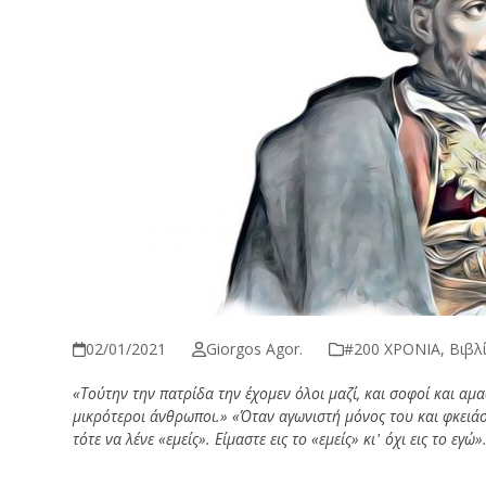
02/01/2021
Giorgos Agor.
#200 ΧΡΟΝΙΑ
,
Βιβλ
«Τούτην την πατρίδα την έχομεν όλοι μαζί, και σοφοί και αμαθ
μικρότεροι άνθρωποι.» «Όταν αγωνιστή μόνος του και φκειάση
τότε να λένε «εμείς». Είμαστε εις το «εμείς» κι
᾿
όχι
εις
το
εγώ»