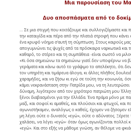
Μια παρουσίαση του Μα
Δυο αποσπάσματα από το δοκίμ
… Σε μια στιγμή που κοιτάζουμε και συλλογιζόμαστε κα
την καταιγίδα και πέρα από την πλατιά στροφή που κάνει 
ένα κρυφό νόημα σ’αυτή τη σύμπτωση. Στους καιρούς μας 
απογυμνώνει τις ψυχές από τα πρόσκαιρα ναρκωτικά και 
καθαρό, το στέρεο και τη συμπάθεια -είναι σωστό να μι
«Κι όσα σημειώνω τα σημειώνω γιατί δεν υποφέρνω να βλέ
γεράματα και κάνω αυτό το γράψιμο το απελέκητο, ότι δε
τον υπηρέτη και τιμάρευα άλογα, κι άλλες πλήθος δουλει
χαραμήδες, και να ζήσω κι εγώ σε τούτη την κοινωνία, ό
κάμει νεκρανάσταση στην Πατρίδα μου, να τη λευτερώσει
δύναμη, λιγότερον από τον χερότερο πατριώτη μου Έλλη
ξένοι διαβασμένοι για την Ελλάδα. Ένα πράμα μόνο με πα
μαζί, και σοφοί κι αμαθείς, και πλούσιοι και φτωχοί, και 
αγωνιστήκαμεν, αναλόγως ο καθείς, έχομεν να ζήσομεν εδ
μη λέγει ούτε ο δυνατός «εγώ», ούτε ο αδύνατος. Ξέρετε 
χαλάσει, να λέγει «εγώ»· όταν όμως αγωνίζονται πολλοί κα
«εγώ». Και στο εξής να μάθομε γνώση, αν θέλομε να φκιά