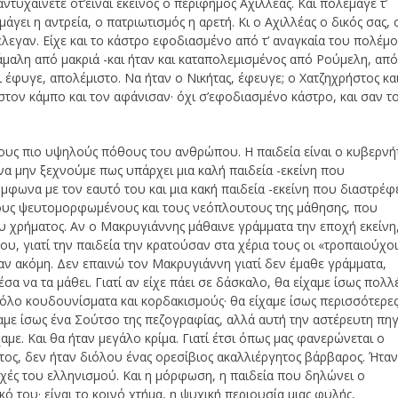
ντυχαίνετε οτ’είναι εκείνος ο περίφημος Αχιλλέας. Και πολέμαγε τ’
γει η αντρεία, ο πατριωτισμός η αρετή. Κι ο Αχιλλέας ο δικός σας, 
λεγαν. Είχε και το κάστρο εφοδιασμένο από τ’ αναγκαία του πολέμο
άμαλη από μακριά -και ήταν και καταπολεμισμένος από Ρούμελη, απ
 έφυγε, απολέμιστο. Να ήταν ο Νικήτας, έφευγε; ο Χατζηχρήστος και
 στον κάμπο και τον αφάνισαν· όχι σ’εφοδιασμένο κάστρο, και σαν τ
ό τους πιο υψηλούς πόθους του ανθρώπου. Η παιδεία είναι ο κυβερνή
ι να μην ξεχνούμε πως υπάρχει μια καλή παιδεία -εκείνη που
ωνα με τον εαυτό του και μια κακή παιδεία -εκείνη που διαστρέφ
 τους ψευτομορφωμένους και τους νεόπλουτους της μάθησης, που
υ χρήματος. Αν ο Μακρυγιάννης μάθαινε γράμματα την εποχή εκείνη
, γιατί την παιδεία την κρατούσαν στα χέρια τους οι «τροπαιούχο
αν ακόμη. Δεν επαινώ τον Μακρυγιάννη γιατί δεν έμαθε γράμματα,
 να τα μάθει. Γιατί αν είχε πάει σε δάσκαλο, θα είχαμε ίσως πολλ
λο κουδουνίσματα και κορδακισμούς· θα είχαμε ίσως περισσότερε
αμε ίσως ένα Σούτσο της πεζογραφίας, αλλά αυτή την αστέρευτη πη
αμε. Και θα ήταν μεγάλο κρίμα. Γιατί έτσι όπως μας φανερώνεται ο
ος, δεν ήταν διόλου ένας ορεσίβιος ακαλλιέργητος βάρβαρος. Ήτα
υχές του ελληνισμού. Και η μόρφωση, η παιδεία που δηλώνει ο
ό του· είναι το κοινό χτήμα, η ψυχική περιουσία μιας φυλής,