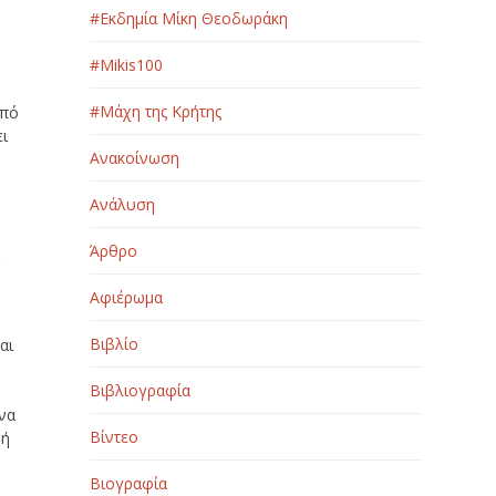
#Εκδημία Μίκη Θεοδωράκη
#Μikis100
#Μάχη της Κρήτης
από
ει
Ανακοίνωση
Ανάλυση
Άρθρο
α
Αφιέρωμα
Βιβλίο
αι
Βιβλιογραφία
 να
Βίντεο
 ή
Βιογραφία