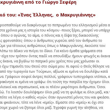
κρυγιάννη από το Γιώργο Σεφέρη
ιό του:
«Ένας Έλληνας, ο Μακρυγιάννης»
ι προσπαθούμε να διακρίνουμε το πεπρωμένο του ελληνισμού μέσα 
στα χρόνια μας η ιστορία του κόσμου -ποιος ξέρει, μπορεί να υπάρχ
όπου ο αγώνας, το αίμα, ο πόνος και η δίψα της δικαιοσύνης
τις φρεναπάτες· όπου ο άνθρωπος γυρεύει από τον άνθρωπο το
λούμε για τέτοιους ανθρώπους όπως ο Μακρυγιάννης. Ακούστε τον:
πω το άδικο να πνίγει το δίκιο. Για κείνο έμαθα γράμματα στα
ν είχα τον τρόπον όντας παιδί να σπουδάξω: ήμουν φτωχός κι έκαν
ές έκανα, να βγάλω το πατρικό μου χρέος που μας χρέωσαν oι
σο έχω τ’αμανέτι του Θεού στο σώμα μου. Κι αφού ο Θεός θέλησε να
 από την τυραγνία των Τούρκων, αξίωσε κι εμένα να δουλέψω κατά
να. Γράφουν σοφοί άντρες πολλοί, γράφουν τυπογράφοι ντόπιοι, κ
ρακίνησε κι εμένα να γράψω: ότι τούτη την πατρίδα την έχομεν όλοι
πολιτικοί και στρατιωτικοί, και οι πλέον μικρότεροι άνθρωποι. Όσοι
ώ. Το λοιπόν δουλέψαμεν όλοι μαζί να τη φυλάμε κι όλοι μαζί, και
πότε να λέγει ο καθείς «εγώ»; όταν αγωνιστεί μόνος του και φκιάσει
ι φκιάνουν, τότε να λένε «εμείς». Είμαστε στο «εμείς» κι όχι στο
σομε χωριό να ζήσομε όλοι μαζί. Έγραψα γυμνή την αλήθεια, να