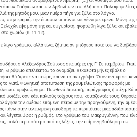
ιό του Λιδορικιού ονομαζόμενον Αβορίτη. […] Οι γοναίγοι μου πολύ
 ντόπιων Τούρκων και των Αρβανίτων του Αλήπασα. Πολυφαμελίτες 
λιά της μητρός μου, μιαν ημέρα πήγε για ξύλα στο λόγγο.
, στην ερημιά, την έπιασαν οι πόνοι και γέννησε εμένα. Μόνη της 
ώ. Ξελεχώνεψε μόνη της και συγυρίστη, φορτώθη λίγα ξύλα και έβαλε
στο χωριό» (Β’ 11-12).
ρε λίγο γράψιμο, αλλά είναι ζήτημα αν μπόρεσε ποτέ του να διαβάσε
δήσει ο Αλέξανδρος Σούτσος στις μέρες της Γ’ Σεπτεμβρίου. Γιατί
ση. «Γράψιμο απελέκητο» το ονομάζει. Δεκαεφτά μήνες έβαλε ο
σει θά ‘πρεπε να πούμε, και να το αντιγράψει. Όταν αντικρίσει καν
ς το γιατί. Φωνητική αποτύπωση της ρουμελιώτικης προφοράς με
έλειωτο αραβούργημα. Πουθενά διακοπή, παράγραφος ή στίξη. Κάπ
τό μοιάζει σαν κάτι παλιούς τοίχους που, κοιτάζοντάς τους, θαρρείς
ρμολόγησε την αμέσως επόμενη πέτρα με την προηγούμενη, την αμέσ
 πάνω στην τελειωμένη οικοδομή τις περιπέτειες μιας αδιάσπαστη
και λέγεται ύφος ή ρυθμός. Στο γράψιμο του Μακρυγιάννη, που είν
ις, πολύ περισσότερο από τις λέξεις, την επίμονη βούληση του