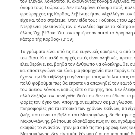
τον έλεγαν, λογιότατο. Κι ακούγοντας τ’όνομα Αχιλλέα, πα
όνομα τους Τούρκους. Δεν πολεμάγει τ’όνομα ποτέ, πολεμά
φρούραρχος της Κόρθος, λεβέντης ήταν, «Αχιλλέγα» τον έ
είχε και τόσο στράτεμα. Όταν είδε τους Τούρκους του Δρ
Ντερβένια- βλέποντάς τον ο Αχιλλέας άφησε το Κάστρο κι
άλλοι; Όχι βέβαια. Ότι τον καρτέρεσαν αυτοί το Δράμαλη
κάστρο τής Κόρθος» (Β’ 59).
Τα γράμματα είναι από τις πιο ευγενικές ασκήσεις κι απ
του βίου. Κι επειδή οι αρχές αυτές είναι αληθινές, πρέπε
ελευθερώνει και βοηθά τον άνθρωπο να ολοκληρωθεί σύμφ
και αποστεγνώνει και είναι μια βιομηχανία που παράγει
έχονν την ίδια κίβδηλη ευγένεια με τους νεόπλουτους το
πολύ φοβούμαι πως θα έπρεπε να απαρνηθεί τον εαυτό του
του άδειου λόγου», καθώς είπε ο ποιητής, που δεν έλειψ
αλλά δοξάζω τον πανάγαθο Θεό που δεν του έδωσε τα μέσα
φορές τον όγκο των Απομνημονευμάτων σε μια γλώσσα, ό
πληροφορίες για τα ιστορικά των χρόνων εκείνων, θα είχ
ζωής, που είναι το βιβλίο του Μακρυγιάννη, δε θα την είχ
Μακρυγιάννης, βλέπουμε ολοκάθαρα πως αν και αγράμματ
ακριβώς το εναντίον: ήταν μια από τις πιο μορφωμένες ψ
Μακρυγιάννης, δεν είναι κάτι ξέχωρο ή αποσπασματικά δικ