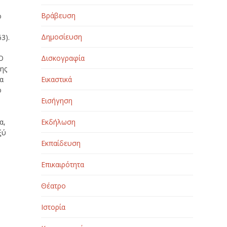
Βράβευση
ό
Δημοσίευση
3).
 O
Δισκογραφία
ης
τα
Εικαστικά
ο
Εισήγηση
α,
Εκδήλωση
ξύ
Εκπαίδευση
Επικαιρότητα
Θέατρο
Ιστορία