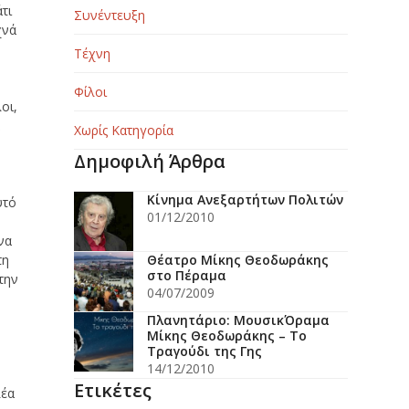
τι
Συνέντευξη
χνά
Τέχνη
Φίλοι
οι,
α
Χωρίς Κατηγορία
Δημοφιλή Άρθρα
Κίνημα Ανεξαρτήτων Πολιτών
υτό
01/12/2010
να
τη
Θέατρο Μίκης Θεοδωράκης
στο Πέραμα
την
04/07/2009
Πλανητάριο: ΜουσικΌραμα
Μίκης Θεοδωράκης – Το
Τραγούδι της Γης
14/12/2010
Ετικέτες
λέα