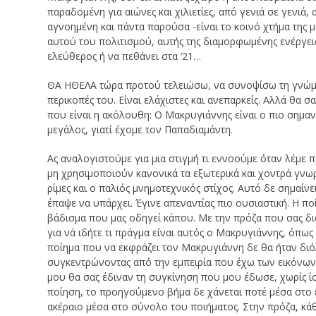
παραδομένη για αιώνες και χιλιετίες, από γενιά σε γενιά
αγνοημένη και πάντα παρούσα -είναι το κοινό χτήμα της 
αυτού του πολιτισμού, αυτής της διαμορφωμένης ενέργει
ελεύθερος ή να πεθάνει στα ’21…
ΘΑ ΗΘΕΛΑ τώρα προτού τελειώσω, να συνοψίσω τη γνώμη 
περικοπές του. Είναι ελάχιστες και ανεπαρκείς. Αλλά θα 
που είναι η ακόλουθη: Ο Μακρυγιάννης είναι ο πιο σημαν
μεγάλος, γιατί έχομε τον Παπαδιαμάντη.
Ας αναλογιστούμε για μια στιγμή τι εννοούμε όταν λέμε π
μη χρησιμοποιούν κανονικά τα εξωτερικά και χοντρά γνω
ρίμες και ο παλιός μνημοτεχνικός στίχος. Αυτό δε σημαίν
έπαψε να υπάρχει. Έγινε απεναντίας πιο ουσιαστική. Η ποίη
βάδισμα που μας οδηγεί κάπου. Με την πρόζα που σας δ
για νά ιδήτε τι πράγμα είναι αυτός ο Μακρυγιάννης, όπω
ποίημα που να εκφράζει τον Μακρυγιάννη δε θα ήταν διόλο
συγκεντρώνοντας από την εμπειρία που έχω των εικόνων κ
μου θα σας έδιναν τη συγκίνηση που μου έδωσε, χωρίς ί
ποίηση, το προηγούμενο βήμα δε χάνεται ποτέ μέσα στο 
ακέραιο μέσα στο σύνολο του ποιήματος. Στην πρόζα, κάθ