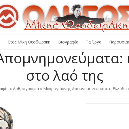
+
Έτος Μίκη Θεοδωράκη
Βιογραφία
Τα Έργα
Παρουσιάσ
Απομνημονεύματα: η
στο λαό της
αφία
»
Αρθρογραφία
»
Μακρυγιάννης-Απομνημονεύματα: η Ελλάδα α