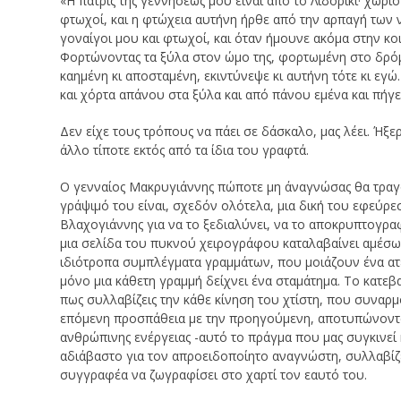
«Η πατρίς της γεννήσεώς μου είναι από το Λιδορίκι· χωρ
φτωχοί, και η φτώχεια αυτήνη ήρθε από την αρπαγή των
γοναίγοι μου και φτωχοί, και όταν ήμουνε ακόμα στην κοι
Φορτώνοντας τα ξύλα στον ώμο της, φορτωμένη στο δρόμο
καημένη κι αποσταμένη, εκιντύνεψε κι αυτήνη τότε κι εγ
και χόρτα απάνου στα ξύλα και από πάνου εμένα και πήγε 
Δεν είχε τους τρόπους να πάει σε δάσκαλο, μας λέει. Ήξε
άλλο τίποτε εκτός από τα ίδια του γραφτά.
Ο γενναίος Μακρυγιάννης πώποτε μη άναγνώσας θα τραγου
γράψιμό του είναι, σχεδόν ολότελα, μια δική του εφεύρε
Βλαχογιάννης για να το ξεδιαλύνει, να το αποκρυπτογραφή
μια σελίδα του πυκνού χειρογράφου καταλαβαίνει αμέσω
ιδιότροπα συμπλέγματα γραμμάτων, που μοιάζουν ένα ατ
μόνο μια κάθετη γραμμή δείχνει ένα σταμάτημα. Tο κατεβα
πως συλλαβίζεις την κάθε κίνηση του χτίστη, που συνα
επόμενη προσπάθεια με την προηγούμενη, αποτυπώνοντας
ανθρώπινης ενέργειας -αυτό το πράγμα που μας συγκινεί 
αδιάβαστο για τον απροειδοποίητο αναγνώστη, συλλαβίζε
συγγραφέα να ζωγραφίσει στο χαρτί τον εαυτό του.