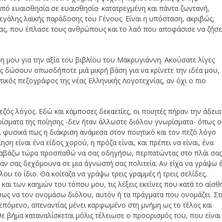
, από ευαισθησία σε ευαισθησία· κατατρεγμένη και πάντα ζωντανή,
μεγάλης λαϊκής παράδοσης του Γένους. Είναι η υπόσταση, ακριβώς,
ας, που έπλασε τους ανθρώπους και το λαό που αποφάσισε να ζήσε
μου για την αξία του βιβλίου του Μακρυγιάννη. Ακούσατε λίγες
σας δώσουν οπωσδήποτε μιά μικρή βάση για να κρίνετε την ιδέα μου,
τικός πεζογράφος της νέας Ελληνικής Λογοτεχνίας, αν όχι ο πιο
εζός λόγος. Εδώ και κάμποσες δεκαετίες, οι ποιητές πήραν την άδεια
ρίσματα της ποίησης -δεν ήταν άλλωστε διόλου γνωρίσματα- όπως ο
ει φυσικά πως η διάκριση ανάμεσα στον ποιητικό και τον πεζό λόγο
ση είναι ένα είδος χορού, η πρόζα είναι, και πρέπει να είναι, ένα
ιαβάζω τώρα προσπαθώ να σας οδηγήσω, περπατώντας στο πλάϊ σας
ς αν σας δεχόμουνα σε μια άγνωστή σας πολιτεία. Αν είχα να γράψω 
υ το ίδιο. Θα κοίταζα να γράψω τρεις γραμμές ή τρεις σελίδες,
αι των καημών του τόπου μου, τις λέξεις εκείνες που κατά το αίσθ
σως να τον ονομάσω διόλου, αυτόν ή τα πράγματα που ονομάζει. Στ
επόμενο, απεναντίας μένει καρφωμένο στη μνήμη ως το τέλος και
ε βήμα καταναλίσκεται μόλις τέλειωσε ο προορισμός του, που είναι