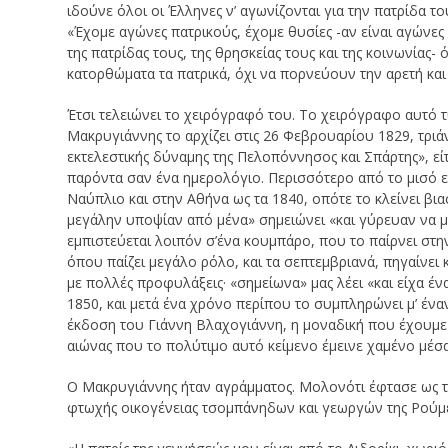
ιδούνε όλοι οι Έλληνες ν’ αγωνίζονται για την πατρίδα του
«Έχομε αγώνες πατρικούς, έχομε θυσίες -αν είναι αγώνες 
της πατρίδας τους, της θρησκείας τους και της κοινωνίας- 
κατορθώματα τα πατρικά, όχι να πορνεύουν την αρετή και ν
Έτσι τελειώνει το χειρόγραφό του. Το χειρόγραφο αυτό 
Μακρυγιάννης το αρχίζει στις 26 Φεβρουαρίου 1829, τρι
εκτελεστικής δύναμης της Πελοπόννησος και Σπάρτης», ε
παρόντα σαν ένα ημερολόγιο. Περισσότερο από το μισό εί
Ναύπλιο και στην Αθήνα ως τα 1840, οπότε το κλείνει βιασ
μεγάλην υποψίαν από μένα» σημειώνει «και γύρευαν να μ
εμπιστεύεται λοιπόν σ’ένα κουμπάρο, που το παίρνει στ
όπου παίζει μεγάλο ρόλο, και τα σεπτεμβριανά, πηγαίνει 
με πολλές προφυλάξεις· «σημείωνα» μας λέει «και είχα ένα
1850, και μετά ένα χρόνο περίπου το συμπληρώνει μ’ ένα
έκδοση του Γιάννη Βλαχογιάννη, η μοναδική που έχουμε
αιώνας που το πολύτιμο αυτό κείμενο έμεινε χαμένο μέσ
Ο Μακρυγιάννης ήταν αγράμματος. Μολονότι έφτασε ως το
φτωχής οικογένειας τσομπάνηδων και γεωργών της Ρούμελ