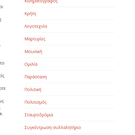
Κινηματογράφος
οι
Κρήτη
η
Λογοτεχνία
Μαρτυρίες
ι
Μουσική
 το
Ομιλία
είς
Παράσταση
οτε
Πολιτική
ως
Πολιτισμός
ς
αι
Σταυροδρόμια
Συγκέντρωση-συλλαλητήριο