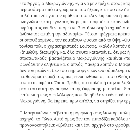
Στο Άργος, ο Μακρυγιάννης, «για να μην τρέχει στους κα
περισσότερο από τα γράμματα που ήξερε, και που δεν ήτ
πολύ ταπεινός για την αμάθειά του: «Δεν έπρεπε να έμπω
αναγνώστες και μεγάλους άντρες και σοφούς της κοινωνία
αγράμματος και δεν μπορώ να βαστήσω σειρά ταχτική στα
άνθρωπος αυτήνη την αδυναμία». Τέτοια πράγματα πρέπει 
οι σπουδασμένοι, τον κοιτάζουν φυσικά από τα ύψη. «Ο
τονίσει πάλι ο χαρακτηριστικός Σούτσος, «καλόν λοιπόν έκ
«ζημιώθη, διατιμήθη, και όλο σ’αυτό κατανταίνει, ότι μας
στρατιωτικούς -βασανίζεται ο Μακρυγιάννης- και είναι «π
φωνάζει την αληθεια και ο απλός. Φανερά λοιπόν ο Μακρ
δεν τον μειώνει, δεν του δημιουργεί κανένα σύμπλεγμα κα
αισθανόμαστε μαζί του, πως είναι άνθρωπος που ο Θεός τ
του το αφαιρέσει. Όπου βρεθεί, στο παλάτι ή στην καλύβα
μέσα του αυτή την ασφάλεια της έκφρασης, μπορεί και δι
εντύπωση πως ο φιλόλογος που θα ήθελε να κάνει κάποτε
Μακρυγιάννη, θα έπρεπε, πριν απ’όλα, να στηρίξει την ερ
Ο Μακρυγιάννης σέβεται τη μόρφωση -«ως λιοντάρι πολε
αρχηγό, το Γώγο. Αυτό όμως δεν τον εμποδίζει καθόλου ν
προγονοκαπηλεία: «Εβάλετε και νέον αρχηγό στο φρούριο