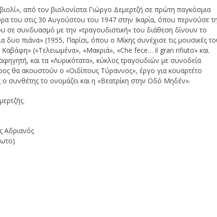
 βιολί», από τον βιολονίστα Γιώργο Δεμερτζή σε πρώτη παγκόσμια
ρα του στις 30 Αυγούστου του 1947 στην Ικαρία, όπου περνούσε τ
υ σε συνδυασμό με την «τραγουδιστική» του διάθεση δίνουν το
α δυο πιάνα» (1955, Παρίσι, όπου ο Μίκης συνέχισε τις μουσικές τ
αβάφη» («Τελειωμένα», «Μακριά», «Che fece… il gran rifiuto» και
αφηγητή, και τα «Λυρικότατα», κύκλος τραγουδιών με συνοδεία
έρος θα ακουστούν ο «Οιδίπους Τύραννος», έργο για κουαρτέτο
 ο συνθέτης το ονομάζει και η «Βεατρίκη στην Οδό Μηδέν».
μερτζής.
ς Αδριανός
φωτο)