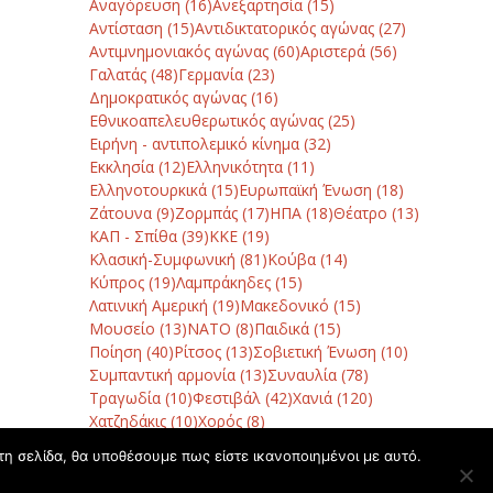
Αναγόρευση
(16)
Ανεξαρτησία
(15)
Αντίσταση
(15)
Αντιδικτατορικός αγώνας
(27)
Αντιμνημονιακός αγώνας
(60)
Αριστερά
(56)
Γαλατάς
(48)
Γερμανία
(23)
Δημοκρατικός αγώνας
(16)
Εθνικοαπελευθερωτικός αγώνας
(25)
Ειρήνη - αντιπολεμικό κίνημα
(32)
Εκκλησία
(12)
Ελληνικότητα
(11)
Ελληνοτουρκικά
(15)
Ευρωπαϊκή Ένωση
(18)
Ζάτουνα
(9)
Ζορμπάς
(17)
ΗΠΑ
(18)
Θέατρο
(13)
ΚΑΠ - Σπίθα
(39)
ΚΚΕ
(19)
Κλασική-Συμφωνική
(81)
Κούβα
(14)
Κύπρος
(19)
Λαμπράκηδες
(15)
Λατινική Αμερική
(19)
Μακεδονικό
(15)
Μουσείο
(13)
ΝΑΤΟ
(8)
Παιδικά
(15)
Ποίηση
(40)
Ρίτσος
(13)
Σοβιετική Ένωση
(10)
Συμπαντική αρμονία
(13)
Συναυλία
(78)
Τραγωδία
(10)
Φεστιβάλ
(42)
Χανιά
(120)
Χατζηδάκις
(10)
Χορός
(8)
τη σελίδα, θα υποθέσουμε πως είστε ικανοποιημένοι με αυτό.
 Canto General με την Κρατική Ορχήστρα Θεσσαλονίκης