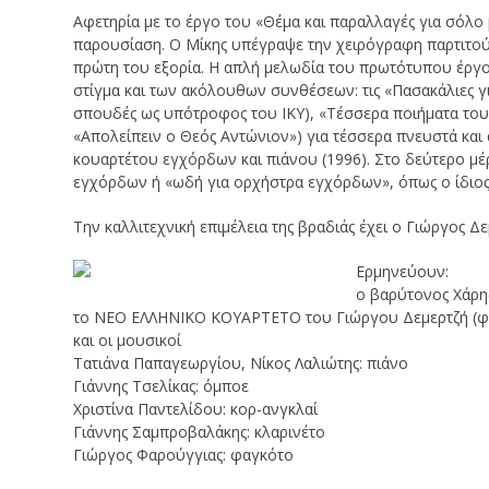
Αφετηρία με το έργο του «Θέμα και παραλλαγές για σόλο
παρουσίαση. Ο Μίκης υπέγραψε την χειρόγραφη παρτιτού
πρώτη του εξορία. H απλή μελωδία του πρωτότυπου έργο
στίγμα και των ακόλουθων συνθέσεων: τις «Πασακάλιες γι
σπουδές ως υπότροφος του IKY), «Τέσσερα ποιήματα του Κ
«Απολείπειν ο Θεός Αντώνιον») για τέσσερα πνευστά και 
κουαρτέτου εγχόρδων και πιάνου (1996). Στο δεύτερο μ
εγχόρδων ή
«ωδή για ορχήστρα εγχόρδων», όπως ο ίδιος
Την καλλιτεχνική επιμέλεια της βραδιάς έχει ο Γιώργος Δε
Ερμηνεύουν:
ο βαρύτονος Χάρη
το ΝΕΟ ΕΛΛΗΝΙΚΟ ΚΟΥΑΡΤΕΤΟ του Γιώργου Δεμερτζή (
και οι μουσικοί
Τατιάνα Παπαγεωργίου, Νίκος Λαλιώτης: πιάνο
Γιάννης Τσελίκας: όμποε
Χριστίνα Παντελίδου: κορ-ανγκλαί
Γιάννης Σαμπροβαλάκης: κλαρινέτο
Γιώργος Φαρούγγιας: φαγκότο