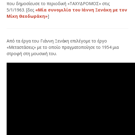
που δημοσίευσε το περιοδική «ΤΑΧΥΔΡΟΜΟΣ» στις
5/1/1963. [δες
«Μία συνομιλία του Ιάννη Ξενάκη με τον
Μίκη Θεοδωράκη»
]
Από τα έργα του Γιάννη Ξενάκη επιλέγομε το έργο
«Μεταστάσεις» με το οποίο πραγματοποίησε το 1954 μια
στροφή στη μουσική του.