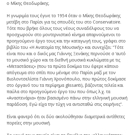
ο Μίκης Θεοδωράκης.
Η γνωριμία τους έγινε το 1954 όταν ο Μίκης Θεοδωράκης
μετέβη στο Παρίσι για τις σπουδές του στο Conservatoire.
Τότε που βρήκε όλους τους νέους συναδέλφους του να
προσχωρούν στο μοντερνιστικό κίνημα απαρνούμενοι το
προηγούμενο έργο τους και την καταγωγή τους, γράφει στο
βιβλίο του «Η Ανατομία της Μουσικής» και συνεχίζει: “Τότε
είναι που και ο δικός μας Γιάννης Ξενάκης περνούσε σ ’αυτό
το μουσικό χώρο και τα διεθνή μουσικά κυκλώματα με τις
«Μεταστάσεις» (που τα πρώτα δοκίμια του έφερε κάποιο
απόγευμα στο σπίτι που μέναμε στο Παρίσι μαζί με τον
Βιολοντσελίστα Γιάννη Χρονόπουλο, που πρώτος δοκίμασε
στο όργανό του τα περίφημα glissanti), βάζοντας τελεία και
παύλα στο προηγούμενο έργο του που όπως λ.χ. τα
«Αναστενάρια» ήταν βασισμένο πάνω στην ελληνική μουσική
παράδοση. Εγώ είχα την τύχη να αντισταθώ στις σειρήνες”.
Είναι φανερό ότι οι δύο ακολούθησαν διαμετρικά αντίθετες
πορείες στην μουσική.