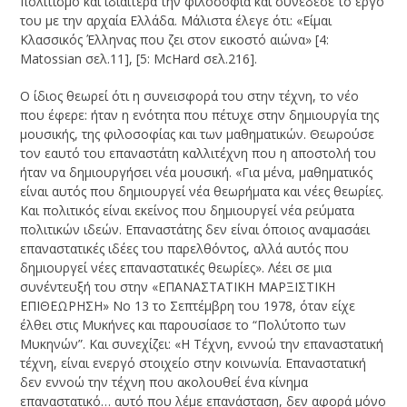
πολιτισμό και ιδιαίτερα την φιλοσοφία και συνέδεσε το έργο
του με την αρχαία Ελλάδα. Μάλιστα έλεγε ότι: «Είμαι
Κλασσικός Έλληνας που ζει στον εικοστό αιώνα» [4:
Matossian σελ.11], [5: McHard σελ.216].
Ο ίδιος θεωρεί ότι η συνεισφορά του στην τέχνη, το νέο
που έφερε: ήταν η ενότητα που πέτυχε στην δημιουργία της
μουσικής, της φιλοσοφίας και των μαθηματικών. Θεωρούσε
τον εαυτό του επαναστάτη καλλιτέχνη που η αποστολή του
ήταν να δημιουργήσει νέα μουσική. «Για μένα, μαθηματικός
είναι αυτός που δημιουργεί νέα θεωρήματα και νέες θεωρίες.
Και πολιτικός είναι εκείνος που δημιουργεί νέα ρεύματα
πολιτικών ιδεών. Επαναστάτης δεν είναι όποιος αναμασάει
επαναστατικές ιδέες του παρελθόντος, αλλά αυτός που
δημιουργεί νέες επαναστατικές θεωρίες». Λέει σε μια
συνέντευξή του στην «ΕΠΑΝΑΣΤΑΤΙΚΗ ΜΑΡΞΙΣΤΙΚΗ
ΕΠΙΘΕΩΡΗΣΗ» Νο 13 το Σεπτέμβρη του 1978, όταν είχε
έλθει στις Μυκήνες και παρουσίασε το “Πολύτοπο των
Μυκηνών”. Και συνεχίζει: «Η Τέχνη, εννοώ την επαναστατική
τέχνη, είναι ενεργό στοιχείο στην κοινωνία. Επαναστατική
δεν εννοώ την τέχνη που ακολουθεί ένα κίνημα
επαναστατικό… αυτό που λέμε επανάσταση, δεν αφορά μόνο