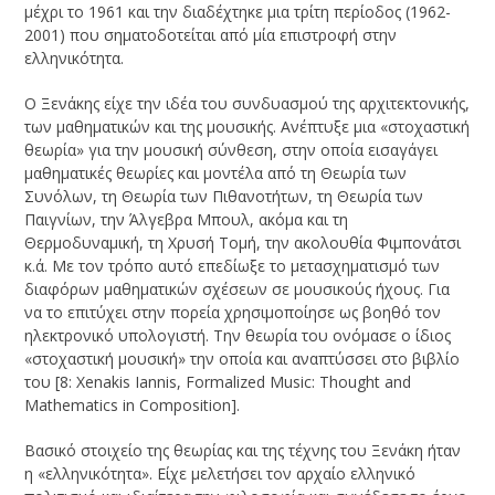
μέχρι το 1961 και την διαδέχτηκε μια τρίτη περίοδος (1962-
2001) που σηματοδοτείται από μία επιστροφή στην
ελληνικότητα.
Ο Ξενάκης είχε την ιδέα του συνδυασμού της αρχιτεκτονικής,
των μαθηματικών και της μουσικής. Ανέπτυξε μια «στοχαστική
θεωρία» για την μουσική σύνθεση, στην οποία εισαγάγει
μαθηματικές θεωρίες και μοντέλα από τη Θεωρία των
Συνόλων, τη Θεωρία των Πιθανοτήτων, τη Θεωρία των
Παιγνίων, την Άλγεβρα Μπουλ, ακόμα και τη
Θερμοδυναμική, τη Χρυσή Τομή, την ακολουθία Φιμπονάτσι
κ.ά. Με τον τρόπο αυτό επεδίωξε το μετασχηματισμό των
διαφόρων μαθηματικών σχέσεων σε μουσικούς ήχους. Για
να το επιτύχει στην πορεία χρησιμοποίησε ως βοηθό τον
ηλεκτρονικό υπολογιστή. Την θεωρία του ονόμασε ο ίδιος
«στοχαστική μουσική» την οποία και αναπτύσσει στο βιβλίο
του [8: Xenakis Iannis, Formalized Music: Thought and
Mathematics in Composition].
Βασικό στοιχείο της θεωρίας και της τέχνης του Ξενάκη ήταν
η «ελληνικότητα». Είχε μελετήσει τον αρχαίο ελληνικό