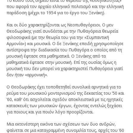
Το κοινό τους σημείο είναι το θεμέλιο της «ελληνικότητας»
που αφορά τον αρχαίο ελληνικό πολιτισμό και την ελληνική
παράδοση (μέχρι το 1954 για το έργο του Ξενάκη).
Και οι δύο χαρακτηρίζονται ως Νεοπυθαγόρειοι. Ο μεν
Θεοδωράκης γιατί συνδέεται με την Πυθαγόρεια θεωρεία
φιλοσοφικά (με την θεωρία του για την «Συμπαντική
Αρμονία») και μουσικά. Ο δε Ξενάκης επειδή χρησιμοποίησε
αντίστροφα την διαδικασία του Πυθαγόρα ο οποίος από τη
μουσική έφτασε στα μαθηματικά. Ο Ξενάκης από τα
μαθηματικά έφτασε στην μουσική. Επί της ουσίας όμως η
μουσική του δεν μπορεί να χαρακτηριστεί Πυθαγόρεια γιατί
δεν ήταν «αρμονική».
Ο Θεοδωράκης έχει τοποθετηθεί συνολικά αρνητικά για το
ρεύμα του μουσικού μοντερνισμού της δεκαετίας του ’50 και
’60, καθ’ ότι ασχολείται σχεδόν αποκλειστικά µε τις ηχητικές
κατασκευές των µουσικών έργων, έχοντας εντελώς ξεχάσει
για ποιους και για ποιόν λόγο προορίζονται.
Μια εκτενέστερη εικόνα των σχέσεων των δυο ανδρών,
φαίνεται σε μια καταγραμμένη συνομιλία τους, αρχές του ’60