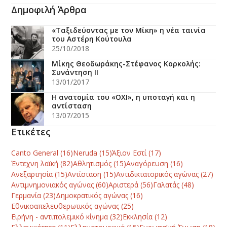
Δημοφιλή Άρθρα
«Ταξιδεύοντας με τον Μίκη» η νέα ταινία
του Αστέρη Κούτουλα
25/10/2018
Μίκης Θεοδωράκης-Στέφανος Κορκολής:
Συνάντηση ΙΙ
13/01/2017
Η ανατομία του «ΟΧΙ», η υποταγή και η
αντίσταση
13/07/2015
Ετικέτες
Canto General
(16)
Neruda
(15)
Άξιον Εστί
(17)
Έντεχνη λαϊκή
(82)
Αθλητισμός
(15)
Αναγόρευση
(16)
Ανεξαρτησία
(15)
Αντίσταση
(15)
Αντιδικτατορικός αγώνας
(27)
Αντιμνημονιακός αγώνας
(60)
Αριστερά
(56)
Γαλατάς
(48)
Γερμανία
(23)
Δημοκρατικός αγώνας
(16)
Εθνικοαπελευθερωτικός αγώνας
(25)
Ειρήνη - αντιπολεμικό κίνημα
(32)
Εκκλησία
(12)