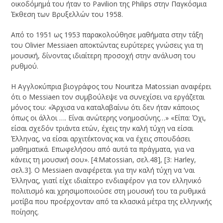
οικοδόμημά του ήταν το Pavilion της Philips στην Παγκόσμια
Έκθεση των Βρυξελλών του 1958.
Από το 1951 ως 1953 παρακολούθησε μαθήματα στην τάξη
του Olivier Messiaen αποκτώντας ευρύτερες γνώσεις για τη
μουσική, δίνοντας ιδιαίτερη προσοχή στην ανάλυση του
ρυθμού.
Η Αγγλοκύπρια βιογράφος του Nouritza Matossian αναφέρει
ότι ο Messiaen τον συμβούλεψε να συνεχίσει να εργάζεται
μόνος του: «Άρχισα να καταλαβαίνω ότι δεν ήταν κάποιος
όπως οι άλλοι …. Είναι ανώτερης νοημοσύνης…» «Είπα: Όχι,
είσαι σχεδόν τριάντα ετών, έχεις την καλή τύχη να είσαι
Έλληνας, να είσαι αρχιτέκτονας και να έχεις σπουδάσει
μαθηματικά. Επωφελήσου από αυτά τα πράγματα, για να
κάνεις τη μουσική σου». [4:Matossian, σελ.48], [3: Harley,
σελ.3]. Ο Messiaen αναφέρεται για την καλή τύχη να ‘ναι
Έλληνας, γιατί είχε ιδιαίτερο ενδιαφέρον για τον ελληνικό
πολιτισμό και χρησιμοποιούσε στη μουσική του τα ρυθμικά
μοτίβα που προέρχονταν από τα κλασικά μέτρα της ελληνικής
ποίησης.