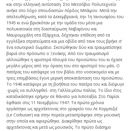
και στην ελληνική αντίσταση. Στο Μετσόβιο Πολυτεχνείο
ανήκε στο λόχο σπουδαστών Λόρδος Μπάιρον. Μετά την
απελευθέρωση, κατά τα Δεκεμβριανά, την 1η Ιανουαρίου του
1945 κι ενώ βρισκόταν με την ομάδα του μέσα μια
πολυκατοικία στη διασταύρωση Ναβαρίνου και
Μαυρομιχάλη στα Εξάρχεια, δέχτηκαν επίθεση από τα
εγγλέζικα στρατεύματα και μια οβίδα από τανκ τους βρήκε σ’
ένα εσωτερικό δωμάτιο. Σκοτώθηκαν δύο και τραυματίστηκε
βαριά στο πρόσωπο ο Ξενάκης. Από τον τραυματισμό
αλλοιώθηκε η αριστερά πλευρά του προσώπου του κι έχασε
μεγάλο μέρος από την όραση του στο αριστερό του μάτι. Ο
πατέρας του κατάφερε να τον βάλει στο νοσοκομείο και με
τρεις επεμβάσεις έγινε μερική αποκατάσταση του προσώπου.
Το 1946 κατάφερε με τη βοήθεια του πατέρα του και διέφυγε
-χωρίς να συλληφθεί- στη Γαλλία μέσω Ιταλίας. Το ίδιο έτος
καταδικάστηκε ερήμην σε θάνατο για λιποταξία. Στο Παρίσι
έφθασε στις 11 Νοεμβρίου 1947. Τα πρώτα χρόνια
εργάστηκε ως αρχιτέκτονας στο γραφείο του Λε Κορμπιζιέ
(Le Corbusier) και στην πορεία μεταστράφηκε στην μουσική
στην οποία και αφιερώθηκε. Διακρίθηκε πρώτα ως
αρχιτέκτονας και μετά ως μουσικός. Το πρώτο διάσημο