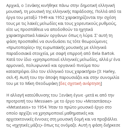
Αρχικά, ο Ξενάκης κινήθηκε πάνω στην δημοτική ελληνική
μουσική, τη μουσική της ελληνικής παράδοσης. Πολλά από τα
έργα του μεταξύ 1949 και 1952 χαρακτηρίζονται την σχέση
τους με τις λαϊκές μελωδίες και τους χορευτικούς ρυθμούς,
είτε ως προσπάθεια να αποδοθούν τα ηχητικά
χαρακτηριστικά λαϊκών οργάνων όπως η λύρα. Σ’ αυτή τη
φάση προσπαθεί να συνδυάσει τις τότε θεωρούμενες
«πρωτοπορίες» της ευρωπαϊκής μουσικής με ελληνικά
παραδοσιακά στοιχεία, με σαφή επιρροή από Bela Bartok.
Κατά τον ίδιο «χρησιμοποιεί ελληνικές μελωδίες, αλλά μ’ ένα
αρμονικό, πολυφωνικό και οργανικό πνεύμα που
καταστρέφει όλο τον ελληνικό τους χαρακτήρα» [3: Harley,
σελ.4]. Αυτή του την άποψη παρουσιάζει και στην συνομιλία
του με το Μίκη Θεοδωράκη [
δες σχετική ανάρτηση
]
Η αλλαγή κατεύθυνσης του Ξενάκη έγινε -μετά κι από την
προτροπή του Messiaen- με το έργο του «Μεταστάσεις»
«Metastasis» το 1954. Ήταν το πρώτο μουσικό έργο στο
οποίο αρχίζει να χρησιμοποιεί μαθηματικές και
αρχιτεκτονικές έννοιες στη μουσική δομή και να προβάλλει
τις «ηχητικές μάζες» όπως τις ονόμαζε. Αυτή η φάση διήρκεσε