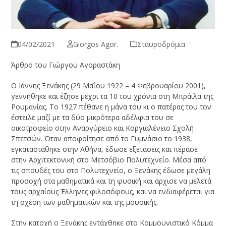
04/02/2021
Giorgos Agor.
Σταυροδρόμια
Άρθρο του Γιώργου Αγοραστάκη
Ο Ιάννης Ξενάκης (29 Μαΐου 1922 – 4 Φεβρουαρίου 2001),
γεννήθηκε και έζησε μέχρι τα 10 του χρόνια στη Μπράιλα της
Ρουμανίας. Το 1927 πέθανε η μάνα του κι ο πατέρας του τον
έστειλε μαζί με τα δύο μικρότερα αδέλφια του σε
οικοτροφείο στην Αναργύρειο και Κοργιαλένειο Σχολή
Σπετσών. Όταν αποφοίτησε από το Γυμνάσιο το 1938,
εγκαταστάθηκε στην Αθήνα, έδωσε εξετάσεις και πέρασε
στην Αρχιτεκτονική στο Μετσόβιο Πολυτεχνείο. Μέσα από
τις σπουδές του στο Πολυτεχνείο, ο Ξενάκης έδωσε μεγάλη
προσοχή στα μαθηματικά και τη φυσική και άρχισε να μελετά
τους αρχαίους Έλληνες φιλοσόφους, και να ενδιαφέρεται για
τη σχέση των μαθηματικών και της μουσικής.
Στην κατοχή ο Ξενάκης εντάχθηκε στο Κομμουνιστικό Κόμμα