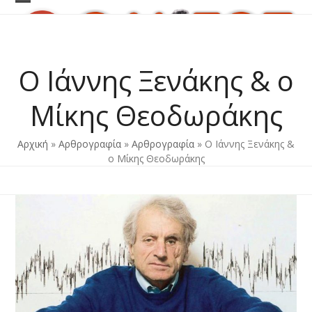
Skip
Open
Close
to
content
mobile
mobile
menu
menu
Ο Ιάννης Ξενάκης & ο
Μίκης Θεοδωράκης
Αρχική
»
Αρθρογραφία
»
Αρθρογραφία
»
Ο Ιάννης Ξενάκης &
ο Μίκης Θεοδωράκης