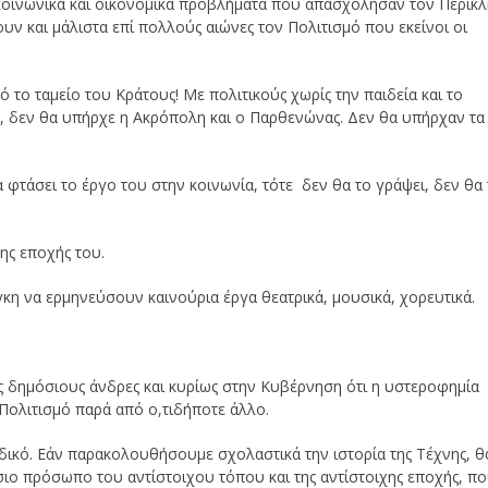
α κοινωνικά και οικονομικά προβλήματα που απασχόλησαν τον Περικ
υν και μάλιστα επί πολλούς αιώνες τον Πολιτισμό που εκείνοι οι
το ταμείο του Κράτους! Με πολιτικούς χωρίς την παιδεία και το
 δεν θα υπήρχε η Ακρόπολη και ο Παρθενώνας. Δεν θα υπήρχαν τα
α φτάσει το έργο του στην κοινωνία, τότε δεν θα το γράψει, δεν θα
ης εποχής του.
γκη να ερμηνεύσουν καινούρια έργα θεατρικά, μουσικά, χορευτικά.
 δημόσιους άνδρες και κυρίως στην Κυβέρνηση ότι η υστεροφημία
Πολιτισμό παρά από ο,τιδήποτε άλλο.
δικό. Εάν παρακολουθήσουμε σχολαστικά την ιστορία της Τέχνης, θ
σιο πρόσωπο του αντίστοιχου τόπου και της αντίστοιχης εποχής, π