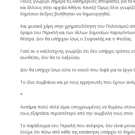
Ποιος γνωρίζει σήμερα τις καθημερινές αποφάσεις για τ
και άλλους στην αρχαία Αθήνα; Κανείς! Όμως όλοι γνωρίζο
δημόσιοι άνδρες βοήθησαν να δημιουργηθεί.
Και φυσικά χάρη στην χρηματοδότηση του Πολιτισμού από 
όραμα του Περικλή και των άλλων δημοσίων παραγόντων,
θέατρα. Δεν θα υπήρχαν ίσως ο Σοφοκλής και ο Φειδίας.
Γιατί αν ο καλλιτέχνης γνωρίζει ότι δεν υπάρχει τρόπος ν
συνθέσει, δεν θα το λαξεύσει.
Δεν θα υπήρχε ίσως ούτε το κοινό που διψά για τα έργα τ
Το ίδιο συμβαίνει και με τους ερμηνευτές που έχουν ανά
*
Λυπάμαι πολύ αλλά είμαι υποχρεωμένος να θυμίσω στους
τους εξαρτάται περισσότερο από την συμβολή τους στον 
Το παράδειγμα του Περικλή που ανέφερα, δεν είναι μονα
δούμε ότι πίσω από κάθε της κατάκτηση υπάρχει το δημό