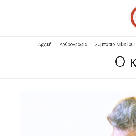
Skip
to
content
Αρχική
Αρθρογραφία
Συμπόσιο Mikis100
Ο 