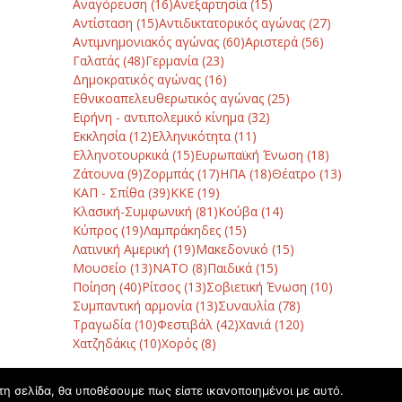
Αναγόρευση
(16)
Ανεξαρτησία
(15)
Αντίσταση
(15)
Αντιδικτατορικός αγώνας
(27)
Αντιμνημονιακός αγώνας
(60)
Αριστερά
(56)
Γαλατάς
(48)
Γερμανία
(23)
Δημοκρατικός αγώνας
(16)
Εθνικοαπελευθερωτικός αγώνας
(25)
Ειρήνη - αντιπολεμικό κίνημα
(32)
Εκκλησία
(12)
Ελληνικότητα
(11)
Ελληνοτουρκικά
(15)
Ευρωπαϊκή Ένωση
(18)
Ζάτουνα
(9)
Ζορμπάς
(17)
ΗΠΑ
(18)
Θέατρο
(13)
ΚΑΠ - Σπίθα
(39)
ΚΚΕ
(19)
Κλασική-Συμφωνική
(81)
Κούβα
(14)
Κύπρος
(19)
Λαμπράκηδες
(15)
Λατινική Αμερική
(19)
Μακεδονικό
(15)
Μουσείο
(13)
ΝΑΤΟ
(8)
Παιδικά
(15)
Ποίηση
(40)
Ρίτσος
(13)
Σοβιετική Ένωση
(10)
Συμπαντική αρμονία
(13)
Συναυλία
(78)
Τραγωδία
(10)
Φεστιβάλ
(42)
Χανιά
(120)
Χατζηδάκις
(10)
Χορός
(8)
τη σελίδα, θα υποθέσουμε πως είστε ικανοποιημένοι με αυτό.
ν Αντώνη Καλογιάννη: τον ξύπνησα ξημερώματα και τον