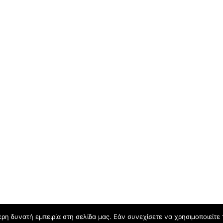
η δυνατή εμπειρία στη σελίδα μας. Εάν συνεχίσετε να χρησιμοποιείτε 
πο του Covid-19
Η μαρτυρία του Μίκη Θεοδωράκη για το