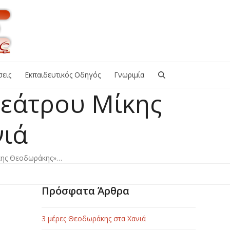
εις
Εκπαιδευτικός Οδηγός
Γνωριμία
Θεάτρου Μίκης
νιά
ίκης Θεοδωράκης»…
Πρόσφατα Άρθρα
3 μέρες Θεοδωράκης στα Χανιά