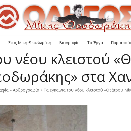
+
Έτος Μίκη Θεοδωράκη
Βιογραφία
Τα Έργα
Παρουσιάσ
του νέου κλειστού «
οδωράκης» στα Χα
αφία
»
Αρθρογραφία
»
Τα εγκαίνια του νέου κλειστού «Θεάτρου Μ