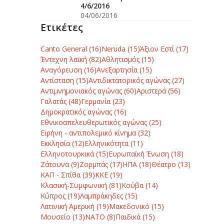
4/6/2016
04/06/2016
Ετικέτες
Canto General
(16)
Neruda
(15)
Άξιον Εστί
(17)
Έντεχνη λαϊκή
(82)
Αθλητισμός
(15)
Αναγόρευση
(16)
Ανεξαρτησία
(15)
Αντίσταση
(15)
Αντιδικτατορικός αγώνας
(27)
Αντιμνημονιακός αγώνας
(60)
Αριστερά
(56)
Γαλατάς
(48)
Γερμανία
(23)
Δημοκρατικός αγώνας
(16)
Εθνικοαπελευθερωτικός αγώνας
(25)
Ειρήνη - αντιπολεμικό κίνημα
(32)
Εκκλησία
(12)
Ελληνικότητα
(11)
Ελληνοτουρκικά
(15)
Ευρωπαϊκή Ένωση
(18)
Ζάτουνα
(9)
Ζορμπάς
(17)
ΗΠΑ
(18)
Θέατρο
(13)
ΚΑΠ - Σπίθα
(39)
ΚΚΕ
(19)
Κλασική-Συμφωνική
(81)
Κούβα
(14)
Κύπρος
(19)
Λαμπράκηδες
(15)
Λατινική Αμερική
(19)
Μακεδονικό
(15)
Μουσείο
(13)
ΝΑΤΟ
(8)
Παιδικά
(15)