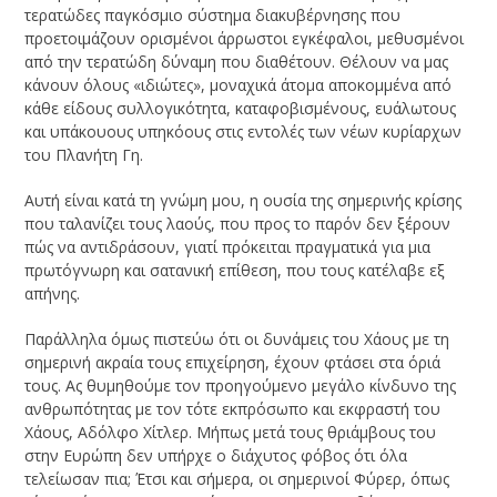
τερατώδες παγκόσμιο σύστημα διακυβέρνησης που
προετοιμάζουν ορισμένοι άρρωστοι εγκέφαλοι, μεθυσμένοι
από την τερατώδη δύναμη που διαθέτουν. Θέλουν να μας
κάνουν όλους «ιδιώτες», μοναχικά άτομα αποκομμένα από
κάθε είδους συλλογικότητα, καταφοβισμένους, ευάλωτους
και υπάκουους υπηκόους στις εντολές των νέων κυρίαρχων
του Πλανήτη Γη.
Αυτή είναι κατά τη γνώμη μου, η ουσία της σημερινής κρίσης
που ταλανίζει τους λαούς, που προς το παρόν δεν ξέρουν
πώς να αντιδράσουν, γιατί πρόκειται πραγματικά για μια
πρωτόγνωρη και σατανική επίθεση, που τους κατέλαβε εξ
απήνης.
Παράλληλα όμως πιστεύω ότι οι δυνάμεις του Χάους με τη
σημερινή ακραία τους επιχείρηση, έχουν φτάσει στα όριά
τους. Ας θυμηθούμε τον προηγούμενο μεγάλο κίνδυνο της
ανθρωπότητας με τον τότε εκπρόσωπο και εκφραστή του
Χάους, Αδόλφο Χίτλερ. Μήπως μετά τους θριάμβους του
στην Ευρώπη δεν υπήρχε ο διάχυτος φόβος ότι όλα
τελείωσαν πια; Έτσι και σήμερα, οι σημερινοί Φύρερ, όπως