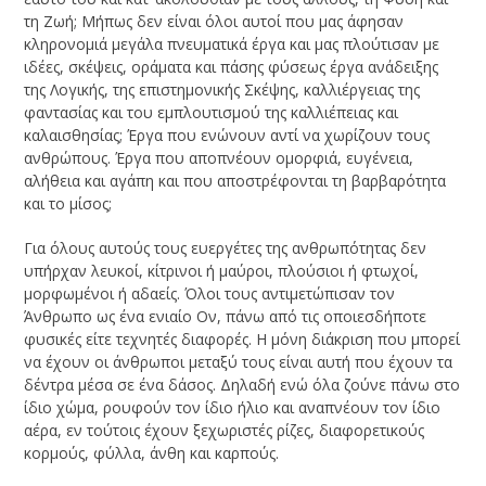
τη Ζωή; Μήπως δεν είναι όλοι αυτοί που μας άφησαν
κληρονομιά μεγάλα πνευματικά έργα και μας πλούτισαν με
ιδέες, σκέψεις, οράματα και πάσης φύσεως έργα ανάδειξης
της Λογικής, της επιστημονικής Σκέψης, καλλιέργειας της
φαντασίας και του εμπλουτισμού της καλλιέπειας και
καλαισθησίας; Έργα που ενώνουν αντί να χωρίζουν τους
ανθρώπους. Έργα που αποπνέουν ομορφιά, ευγένεια,
αλήθεια και αγάπη και που αποστρέφονται τη βαρβαρότητα
και το μίσος;
Για όλους αυτούς τους ευεργέτες της ανθρωπότητας δεν
υπήρχαν λευκοί, κίτρινοι ή μαύροι, πλούσιοι ή φτωχοί,
μορφωμένοι ή αδαείς. Όλοι τους αντιμετώπισαν τον
Άνθρωπο ως ένα ενιαίο Ον, πάνω από τις οποιεσδήποτε
φυσικές είτε τεχνητές διαφορές. Η μόνη διάκριση που μπορεί
να έχουν οι άνθρωποι μεταξύ τους είναι αυτή που έχουν τα
δέντρα μέσα σε ένα δάσος. Δηλαδή ενώ όλα ζούνε πάνω στο
ίδιο χώμα, ρουφούν τον ίδιο ήλιο και αναπνέουν τον ίδιο
αέρα, εν τούτοις έχουν ξεχωριστές ρίζες, διαφορετικούς
κορμούς, φύλλα, άνθη και καρπούς.