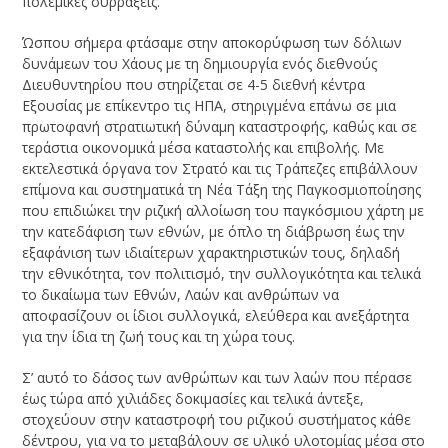
πολεμικές συρράξεις.
Ώσπου σήμερα φτάσαμε στην αποκορύφωση των δόλιων
δυνάμεων του Χάους με τη δημιουργία ενός διεθνούς
Διευθυντηρίου που στηρίζεται σε 4-5 διεθνή κέντρα
Εξουσίας με επίκεντρο τις ΗΠΑ, στηριγμένα επάνω σε μια
πρωτοφανή στρατιωτική δύναμη καταστροφής, καθώς και σε
τεράστια οικονομικά μέσα καταστολής και επιβολής. Με
εκτελεστικά όργανα τον Στρατό και τις Τράπεζες επιβάλλουν
επίμονα και συστηματικά τη Νέα Τάξη της Παγκοσμιοποίησης
που επιδιώκει την ριζική αλλοίωση του παγκόσμιου χάρτη με
την κατεδάφιση των εθνών, με όπλο τη διάβρωση έως την
εξαφάνιση των ιδιαίτερων χαρακτηριστικών τους, δηλαδή
την εθνικότητα, τον πολιτισμό, την συλλογικότητα και τελικά
το δικαίωμα των Εθνών, Λαών και ανθρώπων να
αποφασίζουν οι ίδιοι συλλογικά, ελεύθερα και ανεξάρτητα
για την ίδια τη ζωή τους και τη χώρα τους.
Σ’ αυτό το δάσος των ανθρώπων και των λαών που πέρασε
έως τώρα από χιλιάδες δοκιμασίες και τελικά άντεξε,
στοχεύουν στην καταστροφή του ριζικού συστήματος κάθε
δέντρου, για να το μεταβάλουν σε υλικό υλοτομίας μέσα στο