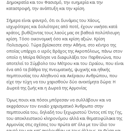
Δημοκρατία και τον Φασισμό, την ευημερία και την
καταστροφή, την ανάπτυξη και την κρίση.
Σήμερα είναι φανερό, ότι οι δυνάμεις του Χάους,
ισχυρότερες και δολιότερες από ποτέ, έχουν νικήσει κατά
κράτος, βυθίζοντας τους λαούς μας σε βαθειά πολύπλευρη
κρίση. Τόσο οικονομική όσο και κρίση αξιών. Κρίση
Πολιτισμού. Τώρα βρίσκεστε στην Αθήνα, στο κέντρο της
οποίας υπάρχει ο ιερός Βράχος της Ακροπόλεως, πάνω στον
οποίο η Μοίρα θέλησε να διαφυλάξει τον Παρθενώνα, που
αποτελεί το Σύμβολο του Μέτρου και του Ωραίου, που είναι
ένα από τα βάθρα της πνευματικής, ψυχικής και ηθικής
πεμπτουσίας του Αληθινού και Ακέραιου Ανθρώπου, που
είχε την τύχη να του χαρισθούν δύο ανεκτίμητα δώρα: Η
Δωρεά της ζωής και η Δωρεά της Αρμονίας
Όμως ποιοι και πόσοι μπόρεσαν να συλλάβουν και να
εκφράσουν τον ενιαίο χαρισματικό Άνθρωπο στην
πεμπτουσία του, δηλαδή του ξεχωριστού Όντος επί της Γης,
του αποκλειστικού κληρονόμου αλλά και θεματοφύλακα της
Αρμονίας στις σχέσεις του πρώτα απ’ όλα με τον ίδιο τον
εαυτό του και κατ’ ακολουθίαν με τους άλλους, τη Φύση και