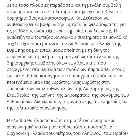
με τις τόσο πλούσιες παραδόσεις και τη μεγάλη συμβολή
στην πρόοδο και τον πολιτισμό και την έχει μεταβάλει σε
ορμητήριο βίας και καταστροφών. Και Δεύτερον να
αναθεωρήσει εκ βάθρων την ως τα τώρα φιλοσοφία της για
τις μεθόδους ανάπτυξης και ευημερίας των λαών της. Η
ανάδειξη του τραπεζοοικονομικού συστήματος σε μοναδικό
μοχλό εξουσίας εμπόδισε την διαδικασία μετάλλαξης της
Ευρώπης σε μια ενιαία μορφοποίηση με τη δική της
σφραγίδα και τη δική της στρατηγική ως αποτέλεσμα της
δημιουργικής συμβολής όλων των λαών της, που
στηριγμένοι στα θεμέλια των πλούσιων παραδόσεών τους,
ενωμένοι θα δημιουργήσουν το πραγματικό πρόσωπο και
περιεχόμενο μια νέας Ευρώπης. Μιας Ευρώπης στην
υπηρεσία των ακόλουθων αξιών : της Ανεξαρτησίας, της
Ελευθερίας, της Ειρήνης, της Δημοκρατίας, της Ισονομίας, των
Ανθρωπίνων Δικαιωμάτων, της ανάπτυξης, της ευημερίας και
της πολιτιστικής αναγέννησης.
Η Ελλάδα θα είναι παρούσα σε μια τέτοια σωτήρια και
αναγεννητική για όλη την ανθρωπότητα προσπάθεια. Η
διαχρονική Ελλάδα του Μέτρου, του Αληθινού, του Ωραίου