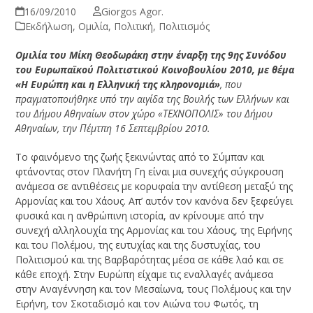
16/09/2010
Giorgos Agor.
Εκδήλωση
,
Ομιλία
,
Πολιτική
,
Πολιτισμός
O
μιλία του Μίκη Θεοδωράκη στην έναρξη της 9ης Συνόδου
του Ευρωπαϊκού Πολιτιστικού Κοινοβουλίου 2010, με θέμα
«Η Ευρώπη και η Ελληνική της κληρονομιά»
, που
πραγματοποιήθηκε υπό την αιγίδα της Βουλής των Ελλήνων και
του Δήμου Αθηναίων στον χώρο «ΤΕΧΝΟΠΟΛΙΣ» του Δήμου
Αθηναίων, την Πέμτπη 16 Σεπτεμβρίου 2010.
Το φαινόμενο της ζωής ξεκινώντας από το Σύμπαν και
φτάνοντας στον Πλανήτη Γη είναι μια συνεχής σύγκρουση
ανάμεσα σε αντιθέσεις με κορυφαία την αντίθεση μεταξύ της
Αρμονίας και του Χάους. Απ’ αυτόν τον κανόνα δεν ξεφεύγει
φυσικά και η ανθρώπινη ιστορία, αν κρίνουμε από την
συνεχή αλληλουχία της Αρμονίας και του Χάους, της Ειρήνης
και του Πολέμου, της ευτυχίας και της δυστυχίας, του
Πολιτισμού και της Βαρβαρότητας μέσα σε κάθε λαό και σε
κάθε εποχή. Στην Ευρώπη είχαμε τις εναλλαγές ανάμεσα
στην Αναγέννηση και τον Μεσαίωνα, τους Πολέμους και την
Ειρήνη, τον Σκοταδισμό και τον Αιώνα του Φωτός, τη