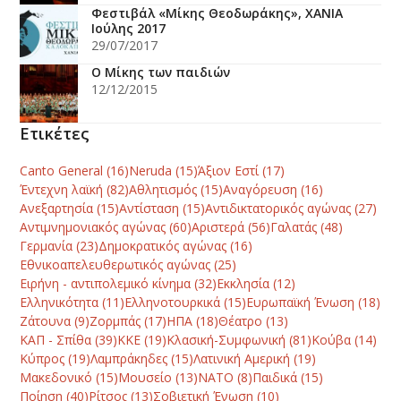
Φεστιβάλ «Μίκης Θεοδωράκης», ΧΑΝΙΑ
Ιούλης 2017
29/07/2017
Ο Μίκης των παιδιών
12/12/2015
Ετικέτες
Canto General
(16)
Neruda
(15)
Άξιον Εστί
(17)
Έντεχνη λαϊκή
(82)
Αθλητισμός
(15)
Αναγόρευση
(16)
Ανεξαρτησία
(15)
Αντίσταση
(15)
Αντιδικτατορικός αγώνας
(27)
Αντιμνημονιακός αγώνας
(60)
Αριστερά
(56)
Γαλατάς
(48)
Γερμανία
(23)
Δημοκρατικός αγώνας
(16)
Εθνικοαπελευθερωτικός αγώνας
(25)
Ειρήνη - αντιπολεμικό κίνημα
(32)
Εκκλησία
(12)
Ελληνικότητα
(11)
Ελληνοτουρκικά
(15)
Ευρωπαϊκή Ένωση
(18)
Ζάτουνα
(9)
Ζορμπάς
(17)
ΗΠΑ
(18)
Θέατρο
(13)
ΚΑΠ - Σπίθα
(39)
ΚΚΕ
(19)
Κλασική-Συμφωνική
(81)
Κούβα
(14)
Κύπρος
(19)
Λαμπράκηδες
(15)
Λατινική Αμερική
(19)
Μακεδονικό
(15)
Μουσείο
(13)
ΝΑΤΟ
(8)
Παιδικά
(15)
Ποίηση
(40)
Ρίτσος
(13)
Σοβιετική Ένωση
(10)