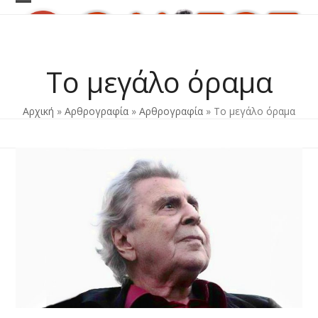
Skip
Open
Close
to
content
mobile
mobile
menu
menu
Το μεγάλο όραμα
Αρχική
»
Αρθρογραφία
»
Αρθρογραφία
»
Το μεγάλο όραμα