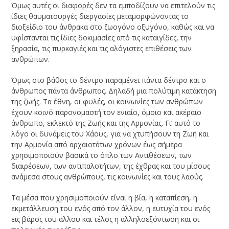
Όμως αυτές οι διαφορές δεν τα εμποδίζουν να επιτελούν τις
ίδιες θαυματουργές διεργασίες μεταμορφώνοντας το
διοξείδιο του άνθρακα στο ζωογόνο οξυγόνο, καθώς και να
υφίστανται τις ίδιες δοκιμασίες από τις καταιγίδες, την
ξηρασία, τις πυρκαγιές και τις αλόγιστες επιθέσεις των
ανθρώπων.
Όμως στο βάθος το δέντρο παραμένει πάντα δέντρο και ο
άνθρωπος πάντα άνθρωπος. Δηλαδή μια πολύτιμη κατάκτηση
της ζωής. Τα έθνη, οι φυλές, οι κοινωνίες των ανθρώπων
έχουν κοινό παρονομαστή τον ενιαίο, όμοιο και ακέραιο
άνθρωπο, εκλεκτό της Ζωής και της Αρμονίας. Γι’ αυτό το
λόγο οι δυνάμεις του Χάους, για να χτυπήσουν τη Ζωή και
την Αρμονία από αρχαιοτάτων χρόνων έως σήμερα
χρησιμοποιούν βασικά το όπλο των Αντιθέσεων, των
διαιρέσεων, των αντιπαλοτήτων, της έχθρας και του μίσους
ανάμεσα στους ανθρώπους, τις κοινωνίες και τους λαούς.
Τα μέσα που χρησιμοποιούν είναι η βία, η καταπίεση, η
εκμετάλλευση του ενός από τον άλλον, η ευτυχία του ενός
εις βάρος του άλλου και τέλος η αλληλοεξόντωση και οι