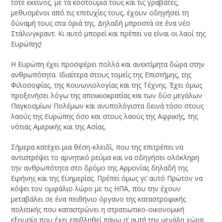
τότε εκείνος, με τα κοστούμια τους και τις γραβάτες,
μεθυσμένοι από τις επιτυχίες τους, έχουν οδηγήσει τη
δύναμή τους στα όριά της. Δηλαδή μπροστά σε ένα νέο
Στάλινγκραντ. Κι αυτό μπορεί και πρέπει να είναι οι λαοί της
Ευρώπης!
Η Ευρώπη έχει προσφέρει πολλά και ανεκτίμητα δώρα στην
ανθρωπότητα. Ιδιαίτερα στους τομείς της Επιστήμης, της
Φιλοσοφίας, της Κοινωνιολογίας και της Τέχνης. Έχει όμως
προξενήσει λόγω της αποικιοκρατίας και των δύο μεγάλων
Παγκοσμίων Πολέμων και ανυπολόγιστα δεινά τόσο στους
λαούς της Ευρώπης όσο και στους λαούς της Αφρικής, της
νότιας Αμερικής και της Ασίας.
Σήμερα κατέχει μια θέση-κλειδί, που της επιτρέπει να
αντιστρέψει το αρνητικό ρεύμα και να οδηγήσει ολόκληρη
την ανθρωπότητα στο δρόμο της Αρμονίας δηλαδή της
Ειρήνης και της Ευημερίας. Πρέπει όμως γι’ αυτό Πρώτον να
κόψει τον ομφάλιο λώρο με τις ΗΠΑ, που την έχουν
μεταβάλει σε ένα πειθήνιο όργανο της καταστροφικής
πολιτικής που καταστρώνει η στρατιωτικο-οικονομική
εξουσία που έχει επιβληθεί πάνω σ’ αυτή την μεγάλη χώρα