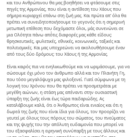
και του Ανθρώπινου θα μας βοηθήσει να φτάσουμε στις
πηγές της Αρμονίας, που είναι η αντίθεση του Χάους που
σήμερα κυριαρχεί επάνω στη ζωή μας. Και πρώτα απ’ όλα θα
πρέπει να συνειδητοποιήσουμε το γεγονός ότι η σημερινή
μετωπική επίθεση που δεχόμαστε όλοι, μάς συνενώνει σε
μια Ολότητα πάνω από΄τις διαφορές μας κάθε είδους:
θρησκευτικές, φυλετικές, εθνικές, κοινωνικές, ταξικές και
πολιτισμικές. Και μας υποχρεώνει να ακολουθήσουμε έναν
από τους δύο δρόμους: του Χάους ή της Αρμονίας.
Είναι καιρός πια να ενηλικιωθούμε και να ωριμάσουμε, για να
σώσουμε όχι μόνο τον άνθρωπο αλλά και τον Πλανήτη Γη,
που τόσο μεγαλόψυχα μας φιλοξενεί. Γιατί σύμφωνα με τη
λογική του Χρόνου που θα πρέπει να προσμετράται με
μεγέθη αιώνων, η στάση μας απέναντι στην ουσιαστική
ύπαρξη της ζωής είναι έως τώρα παιδαριώδης. Ας
καταλάβουμε καλά, ότι ο Άνθρωπος είναι ενιαίος και ότι η
δωρεά της ζωής που είναι ίδια για όλους, τον προορίζει να
γευτεί με όλους τους πόρους του σώματος, του πνεύματος
και της ψυχής του την απόλυτη ευδαιμονία που μπορεί να
του εξασφαλίσει η ειρηνική συνύπαρξη με τους άλλους και