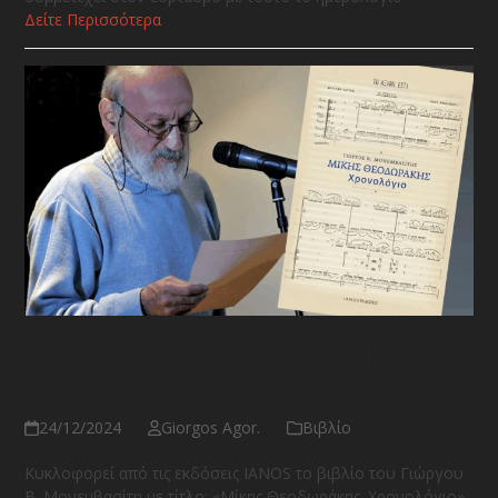
Δείτε Περισσότερα
Γιώργος Μονεμβασίτης: ΜΙΚΗΣ
ΘΕΟΔΩΡΑΚΗΣ: Χρονολόγιο
24/12/2024
Giorgos Agor.
Βιβλίο
Κυκλοφορεί από τις εκδόσεις IANOS το βιβλίο του Γιώργου
Β. Μονεμβασίτη με τίτλο: «Μίκης Θεοδωράκης. Χρονολόγιο».