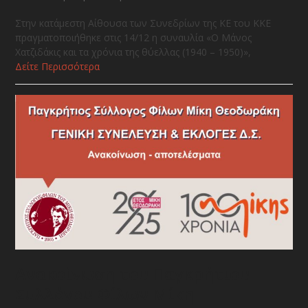
Στην κατάμεστη Αίθουσα των Συνεδρίων της ΚΕ του ΚΚΕ
πραγματοποιήθηκε στις 14/12 η συναυλία «Ο Μάνος
Χατζιδάκις και τα χρόνια της θύελλας (1940 – 1950)»,
Δείτε Περισσότερα
Ανακοίνωση του Παγκρήτιου
Συλλόγου Φίλων Μίκη