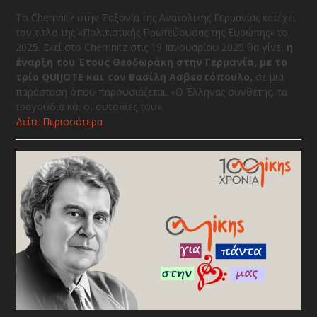
Το Chemnitz στην Σαξονία της Ανατολικής Γερμανίας κατέχει
τον τίτλο της «Πολιτιστικής Πρωτεύουσας της Ευρώπης» το
2025. Εκεί στο Chemnitz στις 19 Ιανουαρίου 2025 θα γίνει
η
έναρξη του Έτους Θεοδωράκη στην Γερμανία, με το
τρίο QUIJOTE και τον Βασίλη Ασβεστόπουλο,
σε μια
παράσταση όπου παρουσιάζεται: «Ο Έλληνας συνθέτης, τα
τραγούδια και οι ουτοπίες του».
Δείτε Περισσότερα