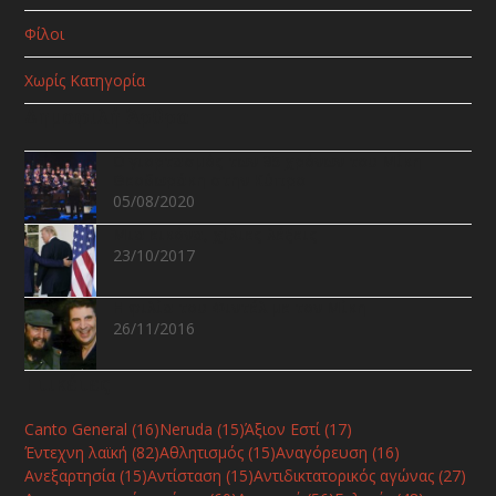
Φίλοι
Χωρίς Κατηγορία
Δημοφιλή Άρθρα
Ο γιορτασμός των 95 χρόνων του Μίκη
Θεοδωράκη στην Κύπρο
05/08/2020
Μια εικόνα, χίλιες λέξεις
23/10/2017
Η φιλία του Φιντέλ με τον Μίκη
26/11/2016
Ετικέτες
Canto General
(16)
Neruda
(15)
Άξιον Εστί
(17)
Έντεχνη λαϊκή
(82)
Αθλητισμός
(15)
Αναγόρευση
(16)
Ανεξαρτησία
(15)
Αντίσταση
(15)
Αντιδικτατορικός αγώνας
(27)