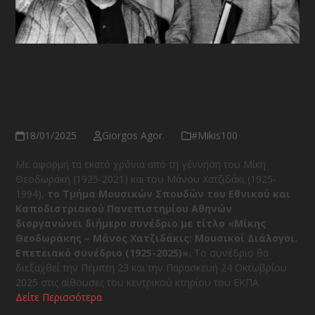
ΕΚΠΑ: Μίκης Θεοδωράκης – Μάνος
Χατζιδάκις: Μουσικοί Διάλογοι.
Επετειακό συνέδριο (1925-2025)
18/01/2025
Giorgos Agor.
#Μikis100
Με αφορμή τα εκατό χρόνια από τη γέννηση του Μίκη
Θεοδωράκη (1925-2021) και του Μάνου Χατζιδάκι (1925-
1994),
το Τμήμα Μουσικών Σπουδών του Εθνικού και
Καποδιστριακού Πανεπιστημίου Αθηνών
διοργανώνει διήμερο συνέδριο με τίτλο «Μίκης
Θεοδωράκης – Μάνος Χατζιδάκις: Μουσικοί Διάλογοι.
Επετειακό συνέδριο (1925-2025)».
Το συνέδριο θα
διεξαχθεί την Πέμπτη 23 και την Παρασκευή 24 Οκτωβρίου
2025 στις αίθουσες του κεντρικού κτηρίου του ΕΚΠΑ.
Δείτε Περισσότερα