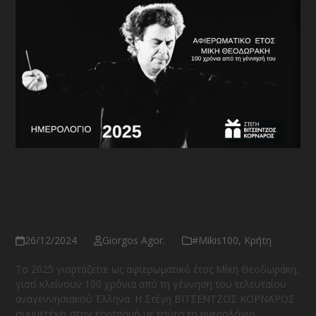
Το ημερολόγιο 2025 της Στέγης
Βιτσέντζος Κορνάρος αφιερωμένο
στο Μίκη Θεοδωράκη
26/12/2024
Giorgos Agor.
#Μikis100
,
Κρήτη
To 2025 γιορτάζεται ως αφιερωματικό έτος Μίκη Θεοδωράκη,
γιατί κλείνουν 100 χρόνια από τη γέννηση του τελευταίου
αναγεννησιακού Έλληνα. Η Στέγη ΒΙΤΣΕΝΤΖΟΣ ΚΟΡΝΑΡΟΣ
συμμετέχει στον εορτασμό με τούτο το ημερολόγιο