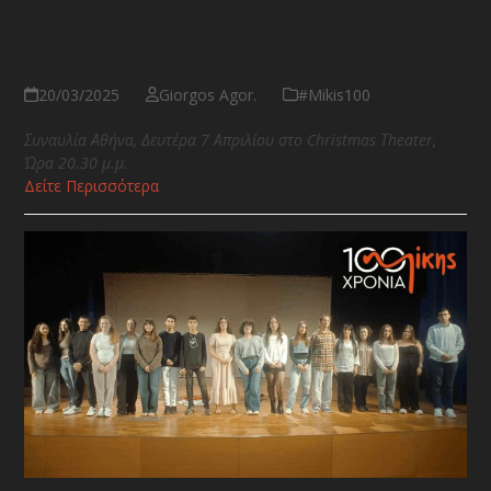
Οι ηθοποιοί τραγουδούν Μίκη
Θεοδωράκη
20/03/2025
Giorgos Agor.
#Μikis100
Συναυλία Αθήνα, Δευτέρα 7 Απριλίου στο Christmas Τheater,
Ώρα 20.30 μ.μ.
Δείτε Περισσότερα