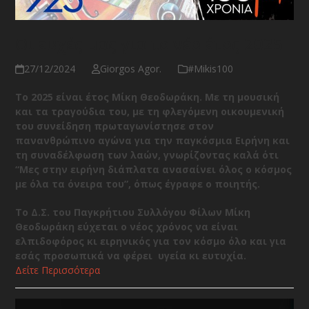
Οι ευχές μας για το νέο έτος 2025
27/12/2024
Giorgos Agor.
#Μikis100
Το 2025 είναι έτος Μίκη Θεοδωράκη. Με τη μουσική
και τα τραγούδια του, με τη φλεγόμενη οικουμενική
του συνείδηση πρωταγωνίστησε στον
πανανθρώπινο αγώνα για την παγκόσμια Ειρήνη και
τη συναδέλφωση των λαών, γνωρίζοντας καλά ότι
“Μες στην ειρήνη διάπλατα ανασαίνει όλος ο κόσμος
με όλα τα όνειρα του”, όπως έγραφε ο ποιητής.
Το Δ.Σ. του Παγκρήτιου Συλλόγου Φίλων Μίκη
Θεοδωράκη εύχεται ο νέος χρόνος να είναι
ελπιδοφόρος κι ειρηνικός για τον κόσμο όλο και για
εσάς προσωπικά να φέρει υγεία κι ευτυχία.
Δείτε Περισσότερα