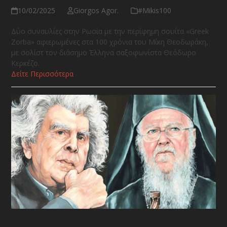
10/02/2025
Giorgos Agor.
#Μikis100
Δύο συναυλίες στην Ρωσία με την περίφημη σουίτα «Greek
Zorba» αφιερωμένες στα 100 χρόνια του Μίκη Θεοδωράκη,
με σολίστ τον διάσημο Έλληνα σαξοφωνίστα Θεόδωρο
Κερκέζο.
Δείτε Περισσότερα
Οικουμενικός Πατριάρχης και