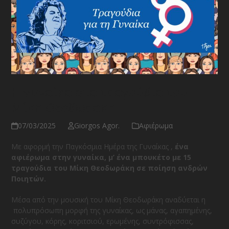
Η γυναίκα στα τραγούδια του
Μίκη Θεοδωράκη
07/03/2025
Giorgos Agor.
Αφιέρωμα
Με αφορμή την Παγκόσμια Ημέρα της Γυναίκας ,
ένα
αφιέρωμα στην γυναίκα, μ’ ένα μπουκέτο με 15
τραγούδια του Μίκη Θεοδωράκη σε ποίηση ανδρών
Ποιητών.
Μέσα από την μουσική του Μίκη Θεοδωράκη αναδύεται η
πολυπρόσωπη μορφή της γυναίκας, ως μάνας, αγαπημένης,
συζύγου, κόρης, κοριτσιού, ερωμένης, συντρόφισσας,