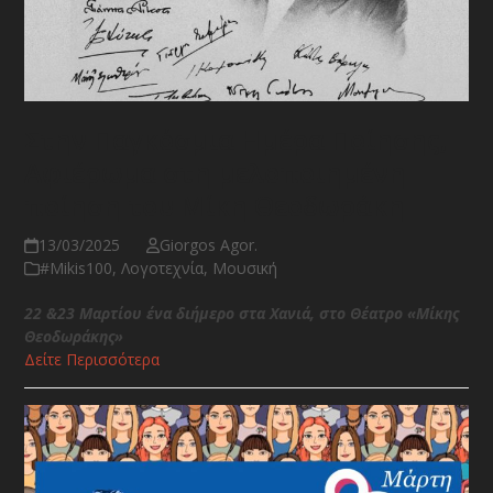
Στην Παγκόσμια Ημέρα Ποίησης,
Αφιέρωμα στη μελοποιημένη
ποίηση του Μίκη Θεοδωράκη
13/03/2025
Giorgos Agor.
#Μikis100
,
Λογοτεχνία
,
Μουσική
22 &23 Μαρτίου ένα διήμερο στα Χανιά, στο Θέατρο «Mίκης
Θεοδωράκης»
Δείτε Περισσότερα