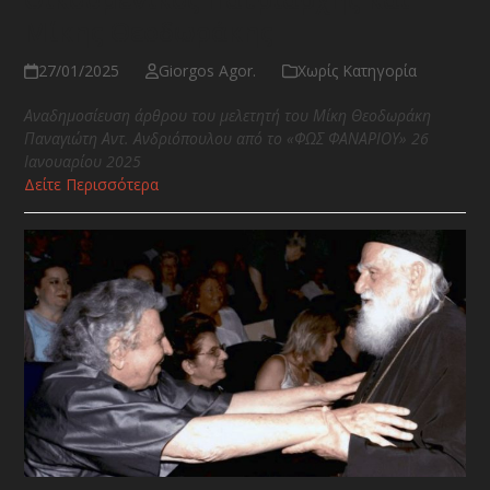
Μίκης Θεοδωράκης
27/01/2025
Giorgos Agor.
Χωρίς Κατηγορία
Αναδημοσίευση άρθρου του μελετητή του Μίκη Θεοδωράκη
Παναγιώτη Αντ. Ανδριόπουλου από το «ΦΩΣ ΦΑΝΑΡΙΟΥ» 26
Ιανουαρίου 2025
Δείτε Περισσότερα