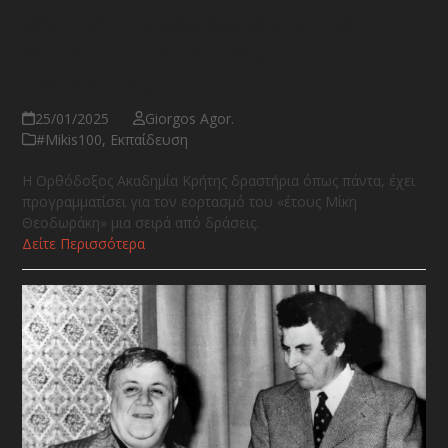
OAK: Μίκης Θεοδωράκης – Ο
Μουσικός της Ανθρώπινης
Ελευθερίας
25/01/2025
Giorgos Agor.
#Μikis100
,
Εκπαίδευση
Η Ορθόδοξος Ακαδημία Κρήτης δραστήρια όπως πάντα, έχει
προγραμματίσει για τον εορτασμό του «έτους Μίκη
Θεοδωράκη» μια σειρά από δράσεις.
Δείτε Περισσότερα