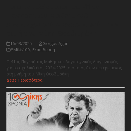
Τα αποτελέσματα του 41ου
Παγκρήτιου Μαθητικού
Λογοτεχνικού Διαγωνισμού προς
τιμή του Μίκη Θεοδωράκη
16/03/2025
Giorgos Agor.
#Μikis100
,
Εκπαίδευση
Ο 41ος Παγκρήτιος Μαθητικός Λογοτεχνικός Διαγωνισμός
για το σχολικό έτος 2024-2025, ο οποίος ήταν αφιερωμένος
στη μνήμη του Μίκη Θεοδωράκη,
Δείτε Περισσότερα