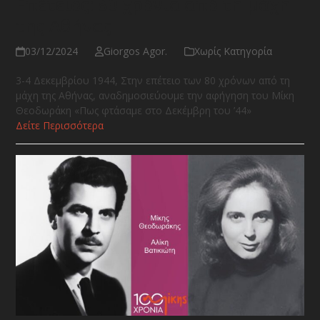
Επέτειος: 80 χρόνια από τη μάχη
της Αθήνας
03/12/2024
Giorgos Agor.
Χωρίς Κατηγορία
3-4 Δεκεμβρίου 1944, Στην επέτειο των 80 χρόνων από τη
μάχη της Αθήνας, αναδημοσιεύουμε την αφήγηση του Μίκη
Θεοδωράκη «Πως φτάσαμε στο Δεκέμβρη του ’44»
Δείτε Περισσότερα