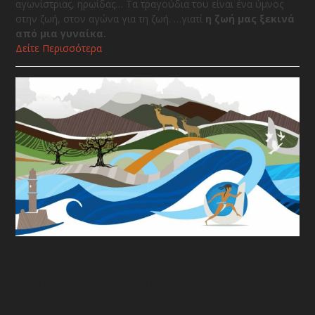
αγωνίστριας, ηρωίδας… Τα τραγούδια του είναι ένα ύμνος
στην ζωή, στον αγώνα για τη ζωή. …γιατί
η ζωή
μας ξεκινά
από μια γυναίκα.
Δείτε Περισσότερα
Ο αγώνας 5Km στον 9ο
Μαραθώνιο Κρήτης αφιερωμένος
στον Μίκη Θεοδωράκη