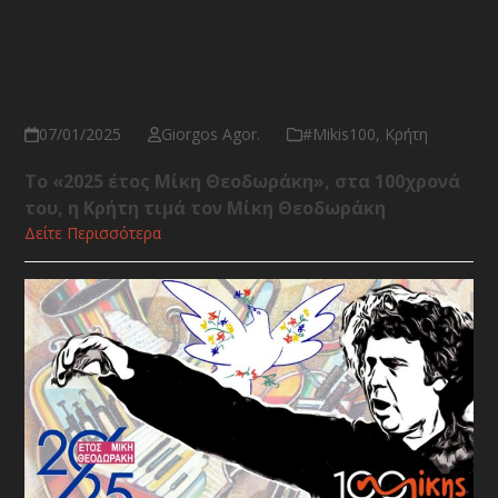
Διακήρυξη του Παγκρήτιου
Συλλόγου Φίλων Μίκη
Θεοδωράκη
07/01/2025
Giorgos Agor.
#Μikis100
,
Κρήτη
Το «2025 έτος Μίκη Θεοδωράκη», στα 100χρονά
του,
η Κρήτη τιμά τον Μίκη Θεοδωράκη
Δείτε Περισσότερα