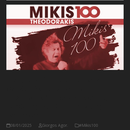
Ο εορτασμός του έτους Μίκη
Θεοδωράκη 2025 στην
πολιτιστική πρωτεύουσα της
Ευρώπης, στο Chemnitz της
Γερμανίας
08/01/2025
Giorgos Agor.
#Μikis100