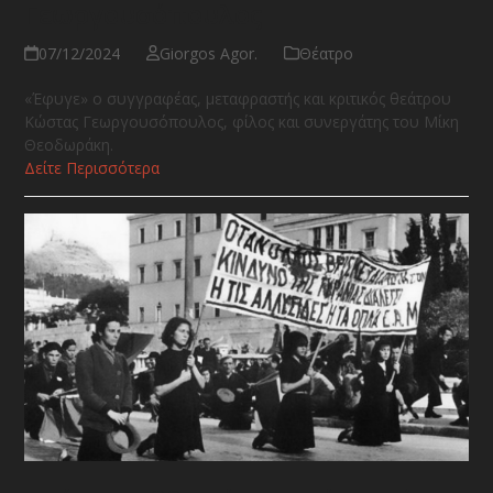
Γεωργουσόπουλος
07/12/2024
Giorgos Agor.
Θέατρο
«Έφυγε» ο συγγραφέας, μεταφραστής και κριτικός θεάτρου
Κώστας Γεωργουσόπουλος, φίλος και συνεργάτης του Μίκη
Θεοδωράκη.
Δείτε Περισσότερα