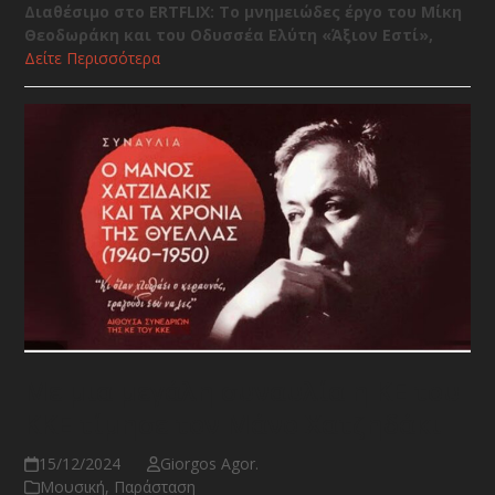
Διαθέσιμο στο ERTFLIX: Το μνημειώδες έργο του Μίκη
Θεοδωράκη και του Οδυσσέα Ελύτη «Άξιον Εστί»,
Δείτε Περισσότερα
Με μια μεγάλη συναυλία η ΚΕ του
ΚΚΕ τίμησε τον Μάνο Χατζηδάκι
15/12/2024
Giorgos Agor.
Μουσική
,
Παράσταση