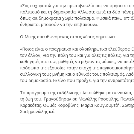
«Σας ευχαριστώ για την πρωτοβουλία σας να τιμήσετε το 
πολιτισμό και τη δημοκρατία. Άλλωστε αυτά τα δύο πάνε μ
όπως και δημοκρατία χωρίς πολιτισμό. Φυσικά πάνω απ’ ό
άνθρωποι μπορούν να την επιβάλουν».
Ο Μίκης απευθυνόμενος στους νέους σημειώνει:
«Ποιος είναι ο πραγματικά και ολοκληρωτικά ελεύθερος; 
τον άλλον, για την πόλη του και για όλες τις πόλεις, για 
καθηγητές και τους μαθητές να ρίξουν τις μάσκες, να πετ
πρόσωπο της εξουσίας «στην εποχή της παγκοσμιοποίησης
συλλογική τους μνήμη και ο εθνικός τους πολιτισμός. Λαός
του δημοκρατία. Εκείνο που προέχει για την ανθρωπότητα
Το πρόγραμμα της εκδήλωσης πλαισιώθηκε με συναυλία,
τη ζωή του. Τραγούδησαν οι: Μανώλης Ρασούλης, Παντελ
Καρακότας, Θωμάς Κοροβίνης, Μαρία Κουγιουμτζή, Σωτη
Χατζημανώλης κ.ά.