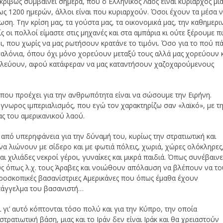
κριβώς συμβαίνει σήμερα, που ο Ελληνικός Λαός είναι κυρίαρχος μι
ως 1200 ημερών, άλλοι είναι που κυριαρχούν. Όσοι έχουν τα μέσα 
. Την κρίση μας, τα γούστα μας, τα οικονομικά μας, την καθημερι
ς οι πολλοί είμαστε στις μηχανές και στα αμπάρια κι ούτε ξέρουμε π
οι, που χωρίς να μας ρωτήσουν κρατάνε το τιμόνι. Όσο για το πού πά
α σαλόνια, όπου όχι μόνο χορεύουν μεταξύ τους αλλά μας χορεύουν 
ουλεύουν, αφού κατάφεραν να μας καταντήσουν χαζοχαρούμενους
 που προέχει για την ανθρωπότητα είναι να σώσουμε την Ειρήνη.
γνωρος ιμπεριαλισμός, που εγώ τον χαρακτηρίζω σαν «λαϊκό», με τ
ας του αμερικανικού λαού.
 από υπερηφάνεια για την δύναμή του, κυρίως την στρατιωτική και
να λιώνουν με σίδερο και με φωτιά πόλεις, χωριά, χώρες ολόκληρες
ι χιλιάδες νεκροί γέροι, γυναίκες και μικρά παιδιά. Όπως συνέβαιν
ούς όπως λ.χ. τους Άραβες και νοιώθουν απόλαυση να βλέπουν να το
κροσκοπικές βασανίστριες Αμερικάνες που όπως έμαθα έχουν
πάγγελμα του βασανιστή…
ι γι’ αυτό κόπτονται τόσο πολύ και για την Κύπρο, την οποία
ατιωτική βάση, μιας και το Ιράν δεν είναι Ιράκ και θα χρειαστούν