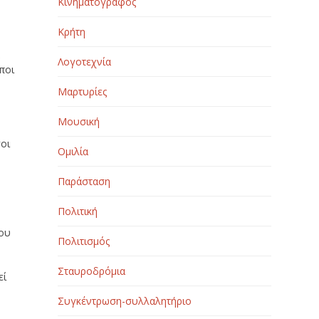
Κινηματογράφος
Κρήτη
α
Λογοτεχνία
ποι
Μαρτυρίες
Μουσική
σοι
Ομιλία
Παράσταση
Πολιτική
που
Πολιτισμός
Σταυροδρόμια
εί
Συγκέντρωση-συλλαλητήριο