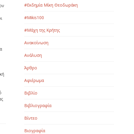
#Εκδημία Μίκη Θεοδωράκη
τον
#Μikis100
οι
#Μάχη της Κρήτης
Ανακοίνωση
ια
Ανάλυση
Άρθρο
ική
Αφιέρωμα
ό
Βιβλίο
ας
Βιβλιογραφία
Βίντεο
Βιογραφία