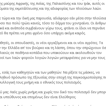
ης μαύρης Αφρικής, της Ασίας, της Παλαιστίνης και του Ιράκ, αυτές οι
θύματα της εκμετάλλευσης και της αδιαφορίας των πλούσιων λαών.
 τώρα και την δική μας παρουσία, αδιάφορο εάν μέσα στην πλούσι
ο πιο πολύ τρώει κανείς, τόσο το δέρμα του χοντραίνει. Οι άνθρω
ακά και ανάποδα συμβαίνουν γύρω τους, φτάνει οι ίδιοι να περνάνε
αυτό θα πρέπει να μπει φρένο όσο υπάρχει ακόμα καιρός.
μαθητές, οι σπουδαστές, οι νέοι εργαζόμενοι και οι νέοι αγρότες. Τα
υν την Ελλάδα απ’ τον βούρκο και τη λάσπη, όπου την σπρώχνουν ό
ς λαούς σε πειθήνια κοπάδια που υπακούουν και ακολουθούν τον
ροί των λαών φορούν λογιών-λογιών μεταμφιέσεις για να μην τους
 εσάς των καθηγητών και των μαθητών: Να ρίξετε τις μάσκες, να
ο αληθινό πρόσωπο της Εξουσίας στην εποχή της παγκοσμιοποίησης 
υλλογική τους μνήμη και ο εθνικός τους πολιτισμός.
μας: Λαός χωρίς μνήμη και χωρίς τον δικό του πολιτισμό δεν μπορ
ίναι υπεύθυνος και επομένως δεν είναι Ελεύθερος.