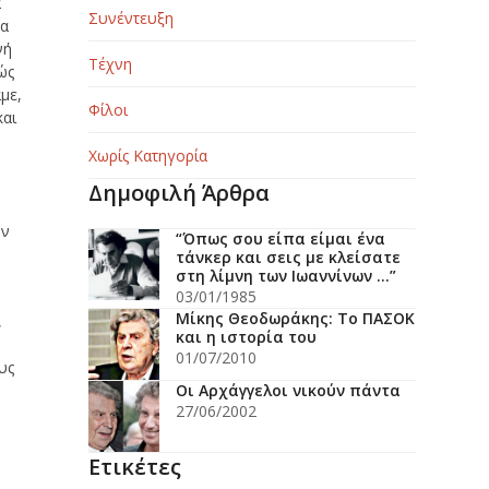
α
Συνέντευξη
να
νή
Τέχνη
ώς
με,
Φίλοι
και
Χωρίς Κατηγορία
Δημοφιλή Άρθρα
ην
“Όπως σου είπα είμαι ένα
τάνκερ και σεις με κλείσατε
στη λίμνη των Ιωαννίνων …”
03/01/1985
Μίκης Θεοδωράκης: Το ΠΑΣΟΚ
,
και η ιστορία του
ε
01/07/2010
υς
Οι Αρχάγγελοι νικούν πάντα
27/06/2002
Ετικέτες