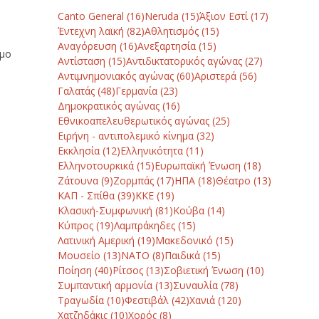
Canto General
(16)
Neruda
(15)
Άξιον Εστί
(17)
Έντεχνη λαϊκή
(82)
Αθλητισμός
(15)
Αναγόρευση
(16)
Ανεξαρτησία
(15)
εμο
Αντίσταση
(15)
Αντιδικτατορικός αγώνας
(27)
Αντιμνημονιακός αγώνας
(60)
Αριστερά
(56)
Γαλατάς
(48)
Γερμανία
(23)
Δημοκρατικός αγώνας
(16)
Εθνικοαπελευθερωτικός αγώνας
(25)
Ειρήνη - αντιπολεμικό κίνημα
(32)
Εκκλησία
(12)
Ελληνικότητα
(11)
Ελληνοτουρκικά
(15)
Ευρωπαϊκή Ένωση
(18)
Ζάτουνα
(9)
Ζορμπάς
(17)
ΗΠΑ
(18)
Θέατρο
(13)
ΚΑΠ - Σπίθα
(39)
ΚΚΕ
(19)
Κλασική-Συμφωνική
(81)
Κούβα
(14)
Κύπρος
(19)
Λαμπράκηδες
(15)
Λατινική Αμερική
(19)
Μακεδονικό
(15)
Μουσείο
(13)
ΝΑΤΟ
(8)
Παιδικά
(15)
Ποίηση
(40)
Ρίτσος
(13)
Σοβιετική Ένωση
(10)
Συμπαντική αρμονία
(13)
Συναυλία
(78)
Τραγωδία
(10)
Φεστιβάλ
(42)
Χανιά
(120)
Χατζηδάκις
(10)
Χορός
(8)