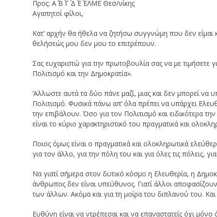
Προς: Α΄ Β΄ Γ΄ Δ΄ Ε΄ ΕΛΜΕ Θεσ/νίκης
Αγαπητοί φίλοι,
Κατ’ αρχήν θα ήθελα να ζητήσω συγγνώμη που δεν είμαι κ
θελήσεώς μου δεν μου το επιτρέπουν.
Σας ευχαριστώ για την πρωτοβουλία σας να με τιμήσετε γ
Πολιτισμό και την Δημοκρατία».
‘Αλλωστε αυτά τα δύο πάνε μαζί, μιας και δεν μπορεί να 
Πολιτισμό. Φυσικά πάνω απ’ όλα πρέπει να υπάρχει Ελευ
την επιβάλουν. Όσο για τον Πολιτισμό και ειδικότερα τη
είναι το κύριο χαρακτηριστικό του πραγματικά και ολοκλ
Ποιος όμως είναι ο πραγματικά και ολοκληρωτικά ελεύθερ
για τον άλλο, για την πόλη του και για όλες τις πόλεις, γ
Να γιατί σήμερα στον δυτικό κόσμο η Ελευθερία, η Δημοκρα
άνθρωπος δεν είναι υπεύθυνος. Γιατί άλλοι αποφασίζουν γι
των άλλων. Ακόμα και για τη μοίρα του διπλανού του. Και 
Ευθύνη είναι να ντρέπεσαι και να επαναστατείς όχι μόνο