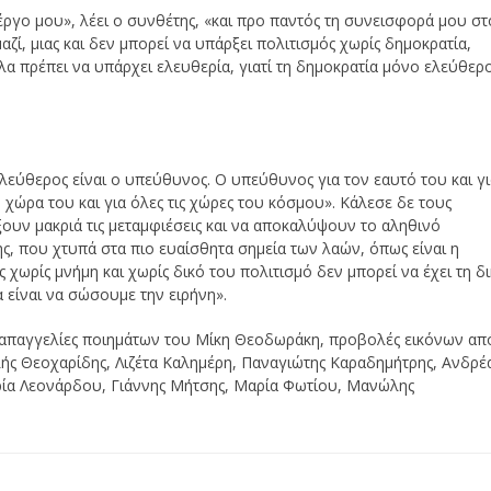
έργο μου», λέει ο συνθέτης, «και προ παντός τη συνεισφορά μου σ
αζί, μιας και δεν μπορεί να υπάρξει πολιτισμός χωρίς δημοκρατία,
λα πρέπει να υπάρχει ελευθερία, γιατί τη δημοκρατία μόνο ελεύθερ
Ελεύθερος είναι ο υπεύθυνος. Ο υπεύθυνος για τον εαυτό του και γ
τη χώρα του και για όλες τις χώρες του κόσμου». Κάλεσε δε τους
άξουν μακριά τις μεταμφιέσεις και να αποκαλύψουν το αληθινό
, που χτυπά στα πιο ευαίσθητα σημεία των λαών, όπως είναι η
 χωρίς μνήμη και χωρίς δικό του πολιτισμό δεν μπορεί να έχει τη δ
 είναι να σώσουμε την ειρήνη».
 απαγγελίες ποιημάτων του Μίκη Θεοδωράκη, προβολές εικόνων απ
ής Θεοχαρίδης, Λιζέτα Καλημέρη, Παναγιώτης Καραδημήτρης, Ανδρέ
ρία Λεονάρδου, Γιάννης Μήτσης, Μαρία Φωτίου, Μανώλης