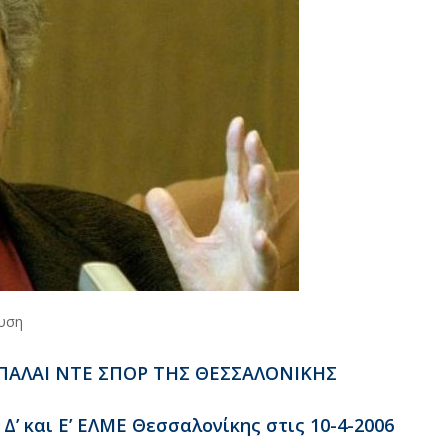
υση
ΠAΛAI NTE ΣΠOP THΣ ΘEΣΣAΛONIKHΣ
, Δ’ και E’ ΕΛΜΕ Θεσσαλονίκης στις 10-4-2006