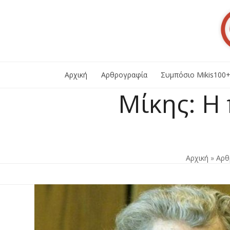
Skip
to
content
Αρχική
Αρθρογραφία
Συμπόσιο Mikis100
Mίκης: H 
Αρχική
»
Αρθ