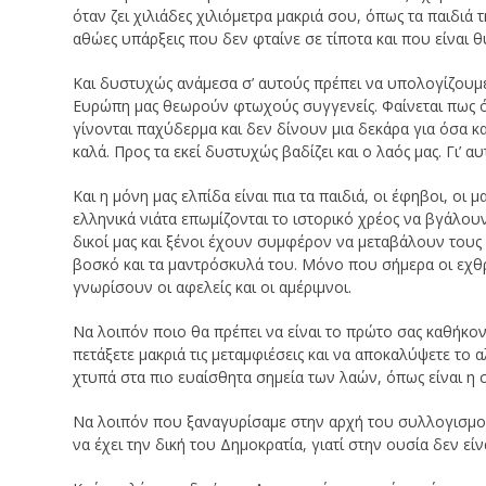
όταν ζει χιλιάδες χιλιόμετρα μακριά σου, όπως τα παιδιά τ
αθώες υπάρξεις που δεν φταίνε σε τίποτα και που είναι 
Και δυστυχώς ανάμεσα σ’ αυτούς πρέπει να υπολογίζουμε
Ευρώπη μας θεωρούν φτωχούς συγγενείς. Φαίνεται πως όσ
γίνονται παχύδερμα και δεν δίνουν μια δεκάρα για όσα κ
καλά. Προς τα εκεί δυστυχώς βαδίζει και ο λαός μας. Γι’ 
Και η μόνη μας ελπίδα είναι πια τα παιδιά, οι έφηβοι, οι 
ελληνικά νιάτα επωμίζονται το ιστορικό χρέος να βγάλο
δικοί μας και ξένοι έχουν συμφέρον να μεταβάλουν του
βοσκό και τα μαντρόσκυλά του. Μόνο που σήμερα οι εχθ
γνωρίσουν οι αφελείς και οι αμέριμνοι.
Να λοιπόν ποιο θα πρέπει να είναι το πρώτο σας καθήκον,
πετάξετε μακριά τις μεταμφιέσεις και να αποκαλύψετε τ
χτυπά στα πιο ευαίσθητα σημεία των λαών, όπως είναι η σ
Να λοιπόν που ξαναγυρίσαμε στην αρχή του συλλογισμού 
να έχει την δική του Δημοκρατία, γιατί στην ουσία δεν ε