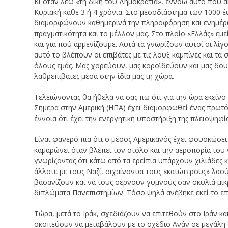
Κι όταν λέω «τη δική του Δημοκρατία», εννοώ αυτό που α
Κυριακή κάθε 3 ή 4 χρόνια. Στο μεσοδιάστημα των 1000 έ
διαμορφώνουν καθημερινά την πληροφόρηση και ενημέρωση
πραγματικότητα και το μέλλον μας. Στο πλοίο «Ελλάς» εμεί
και για πού αρμενίζουμε. Αυτά τα γνωρίζουν αυτοί οι λίγ
αυτό το βλέπουν οι επιβάτες με τις λουξ καμπίνες και τ
όλους εμάς. Μας χορεύουν, μας κοροϊδεύουν και μας δ
λαθρεπιβάτες μέσα στην ίδια μας τη χώρα.
Τελειώνοντας θα ήθελα να σας πω ότι για την ώρα εκείνο
Σήμερα στην Αμερική (ΗΠΑ) έχει διαμορφωθεί ένας πρωτό
έννοια ότι έχει την ενεργητική υποστήριξη της πλειοψηφί
Είναι φανερό πια ότι ο μέσος Αμερικανός έχει φουσκώσει
καμαρώνει όταν βλέπει τον στόλο και την αεροπορία του 
γνωρίζοντας ότι κάτω από τα ερείπια υπάρχουν χιλιάδες κα
άλλοτε με τους Ναζί, σιχαίνονται τους «κατώτερους» λα
βασανίζουν και να τους σέρνουν γυμνούς σαν σκυλιά μι
διπλώματα Πανεπιστημίων. Τόσο ψηλά ανέβηκε εκεί το ε
Τώρα, μετά το Ιράκ, σχεδιάζουν να επιτεθούν στο Ιράν κα
σκοπεύουν να μεταβάλουν με το σχέδιο Ανάν σε μεγάλη στρ