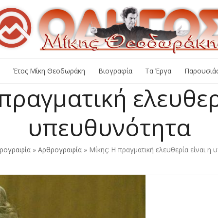
+
Έτος Μίκη Θεοδωράκη
Βιογραφία
Τα Έργα
Παρουσιάσ
πραγματική ελευθερ
υπευθυνότητα
ρογραφία
»
Αρθρογραφία
»
Mίκης: H πραγματική ελευθερία είναι η