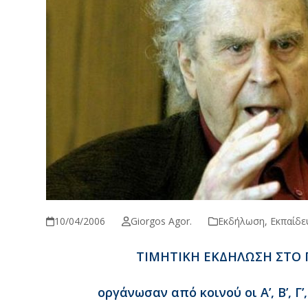
10/04/2006
Giorgos Agor.
Εκδήλωση
,
Εκπαίδε
TIMHTIKH EKΔHΛΩΣH ΣTO 
οργάνωσαν από κοινού οι A’, B’, Γ’