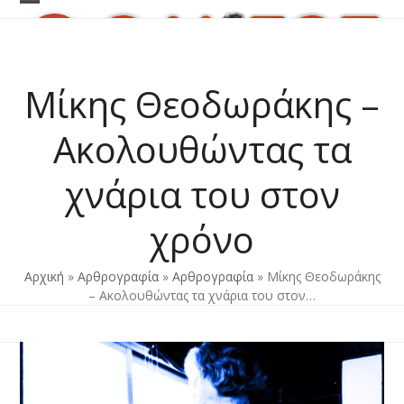
Skip
Open
Close
to
content
mobile
mobile
menu
menu
Μίκης Θεοδωράκης –
Ακολουθώντας τα
χνάρια του στον
χρόνο
Αρχική
»
Αρθρογραφία
»
Αρθρογραφία
»
Μίκης Θεοδωράκης
– Ακολουθώντας τα χνάρια του στον…