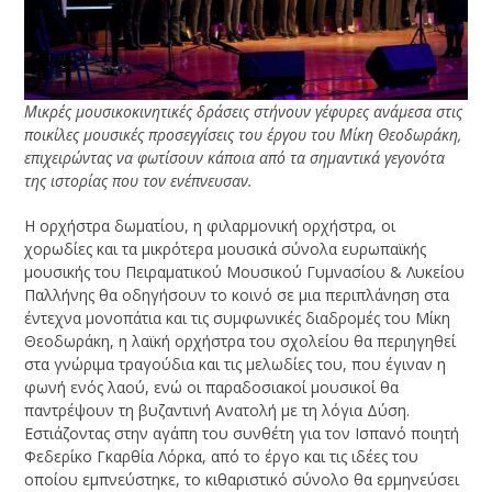
Μικρές μουσικοκινητικές δράσεις στήνουν γέφυρες ανάμεσα στις
ποικίλες μουσικές προσεγγίσεις του έργου του Μίκη Θεοδωράκη,
επιχειρώντας να φωτίσουν κάποια από τα σημαντικά γεγονότα
της ιστορίας που τον ενέπνευσαν.
Η ορχήστρα δωματίου, η φιλαρμονική ορχήστρα, οι
χορωδίες και τα μικρότερα μουσικά σύνολα ευρωπαϊκής
μουσικής του Πειραματικού Μουσικού Γυμνασίου & Λυκείου
Παλλήνης θα οδηγήσουν το κοινό σε μια περιπλάνηση στα
έντεχνα μονοπάτια και τις συμφωνικές διαδρομές του Μίκη
Θεοδωράκη, η λαϊκή ορχήστρα του σχολείου θα περιηγηθεί
στα γνώριμα τραγούδια και τις μελωδίες του, που έγιναν η
φωνή ενός λαού, ενώ οι παραδοσιακοί μουσικοί θα
παντρέψουν τη βυζαντινή Ανατολή με τη λόγια Δύση.
Εστιάζοντας στην αγάπη του συνθέτη για τον Ισπανό ποιητή
Φεδερίκο Γκαρθία Λόρκα, από το έργο και τις ιδέες του
οποίου εμπνεύστηκε, το κιθαριστικό σύνολο θα ερμηνεύσει