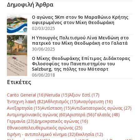
Δημοφιλή Άρθρα
Ο αγώνας 5Km στον 9ο Μαραθώνιο Κρήτης
αφιερωμένος στον Μίκη Θεοδωράκη
02/03/2025
Η Υπουργός Πολιτισμού Λίνα Μενδώνη στο
πατρικό του Μίκη Θεοδωράκη στο Γαλατά
30/06/2025
Ο Μίκης Θεοδωράκης Επίτιμος Διδάκτορας
Φιλοσοφίας του Πανεπιστημίου του
Salzburg, της πόλης του Μότσαρτ
06/06/2018
Ετικέτες
Canto General
(16)
Neruda
(15)
Άξιον Εστί
(17)
Έντεχνη λαϊκή
(82)
Αθλητισμός
(15)
Αναγόρευση
(16)
Ανεξαρτησία
(15)
Αντίσταση
(15)
Αντιδικτατορικός αγώνας
(27)
Αντιμνημονιακός αγώνας
(60)
Αριστερά
(56)
Γαλατάς
(48)
Γερμανία
(23)
Δημοκρατικός αγώνας
(16)
Εθνικοαπελευθερωτικός αγώνας
(25)
Ειρήνη - αντιπολεμικό κίνημα
(32)
Εκκλησία
(12)