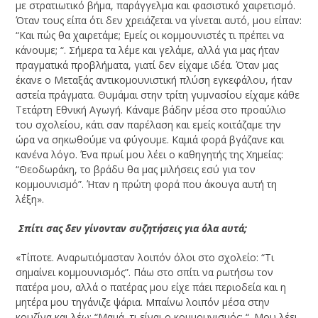
με στρατιωτικό βήμα, παράγγελμα και φασιστικό χαιρετισμό.
Όταν τους είπα ότι δεν χρειάζεται να γίνεται αυτό, μου είπαν:
“Και πώς θα χαιρετάμε; Εμείς οι κομμουνιστές τι πρέπει να
κάνουμε; “. Σήμερα τα λέμε και γελάμε, αλλά για μας ήταν
πραγματικά προβλήματα, γιατί δεν είχαμε ιδέα. Όταν μας
έκανε ο Μεταξάς αντικομουνιστική πλύση εγκεφάλου, ήταν
αστεία πράγματα. Θυμάμαι στην τρίτη γυμνασίου είχαμε κάθε
Τετάρτη Εθνική Αγωγή. Κάναμε βάδην μέσα στο προαύλιο
του σχολείου, κάτι σαν παρέλαση και εμείς κοιτάζαμε την
ώρα να σηκωθούμε να φύγουμε. Καμιά φορά βγάζανε και
κανένα λόγο. Ένα πρωί μου λέει ο καθηγητής της Χημείας:
“Θεοδωράκη, το βράδυ θα μας μιλήσεις εσύ για τον
κομμουνισμό”. Ήταν η πρώτη φορά που άκουγα αυτή τη
λέξη».
­ Σπίτι σας δεν γίνονταν συζητήσεις για όλα αυτά;
«Τίποτε. Αναρωτιόμασταν λοιπόν όλοι στο σχολείο: “Τι
σημαίνει κομμουνισμός”. Πάω στο σπίτι να ρωτήσω τον
πατέρα μου, αλλά ο πατέρας μου είχε πάει περιοδεία και η
μητέρα μου τηγάνιζε ψάρια. Μπαίνω λοιπόν μέσα στην
κουζίνα και λέω: “Μαμά, τι είναι ο κομμουνισμός; “. Μου λέει