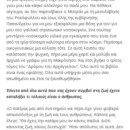
γιου μου και κάηκε ολόκληρο το παιδί μου. Θα πέθαινε
σίγουρα, αν δεν παρενέβαινε ο Μιτεράν με τη μεσολάβηση
του Ροκόφυλλου­ και ίσως όλης της κυβέρνησης
Παπανδρέου για να μου εξασφαλίσει μια θέση για τον γιο
μου στο γαλλικό στρατιωτικό νοσοκομείο, ένα σούπερ
μοντέρνο νοσοκομείο ειδικά για εγκαύματα που είναι ένα
από τα τρία-τέσσερα καλύτερα κέντρα στον κόσμο. Περάσαμε
οικογενειακώς μια κόλαση τότε. Σε αυτή λοιπόν την
κατάσταση την ψυχική, πήρα μια μέρα χαρτί και μολύβι και
άρχισα να γράφω για τη Μακρόνησο. Και έτσι βγήκε ο τρίτος
τόμος του “Δρόμου του Αρχάγγελου”. Όλο αυτό το βιβλίο
είναι ένας εφιάλτης. Όλα αυτά υπήρχαν μέσα μου σαν
απωθημένο και έτσι τα ξαναθυμήθηκα».
­Έπειτα από όλα αυτά που σας έχουν συμβεί στη ζωή έχετε
καταλήξει τι τελικώς είναι ο άνθρωπος;
«Ο πατέρας μας από ένα σημείο και πέρα είχε γίνει φοβερά
απαισιόδοξος με τη ζωή και τους ανθρώπους. Κάποτε μας
έλεγε: “Θα έχεις την κατάρα μου αν κάνεις παιδιά. Διότι
κάνοντας ζωή, κάνεις δυστυχία”. Ήταν απόλυτος σε αυτά. Δεν