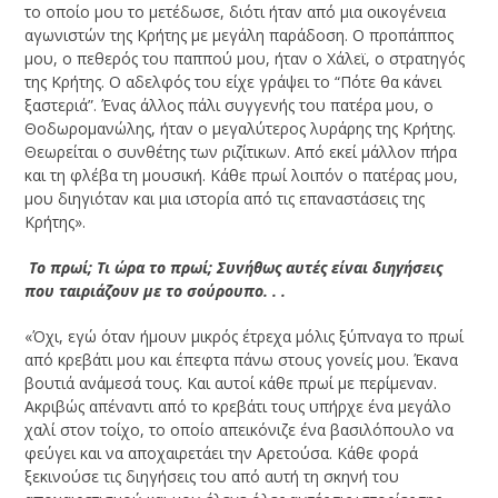
το οποίο μου το μετέδωσε, διότι ήταν από μια οικογένεια
αγωνιστών της Κρήτης με μεγάλη παράδοση. Ο προπάππος
μου, ο πεθερός του παππού μου, ήταν ο Χάλεϊ, ο στρατηγός
της Κρήτης. Ο αδελφός του είχε γράψει το “Πότε θα κάνει
ξαστεριά”. Ένας άλλος πάλι συγγενής του πατέρα μου, ο
Θοδωρομανώλης, ήταν ο μεγαλύτερος λυράρης της Κρήτης.
Θεωρείται ο συνθέτης των ριζίτικων. Από εκεί μάλλον πήρα
και τη φλέβα τη μουσική. Κάθε πρωί λοιπόν ο πατέρας μου,
μου διηγιόταν και μια ιστορία από τις επαναστάσεις της
Κρήτης».
­ Το πρωί; Τι ώρα το πρωί; Συνήθως αυτές είναι διηγήσεις
που ταιριάζουν με το σούρουπο. . .
«Όχι, εγώ όταν ήμουν μικρός έτρεχα μόλις ξύπναγα το πρωί
από κρεβάτι μου και έπεφτα πάνω στους γονείς μου. Έκανα
βουτιά ανάμεσά τους. Και αυτοί κάθε πρωί με περίμεναν.
Ακριβώς απέναντι από το κρεβάτι τους υπήρχε ένα μεγάλο
χαλί στον τοίχο, το οποίο απεικόνιζε ένα βασιλόπουλο να
φεύγει και να αποχαιρετάει την Αρετούσα. Κάθε φορά
ξεκινούσε τις διηγήσεις του από αυτή τη σκηνή του