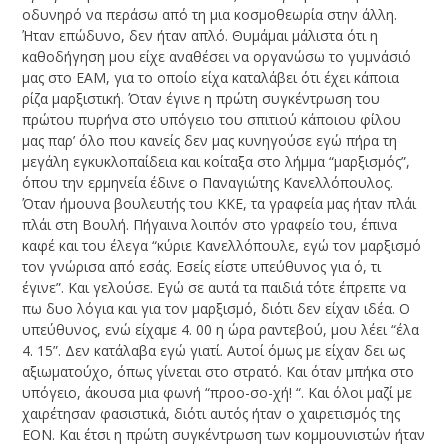
οδυνηρό να περάσω από τη μια κοσμοθεωρία στην άλλη.
Ήταν επώδυνο, δεν ήταν απλό. Θυμάμαι μάλιστα ότι η
καθοδήγηση μου είχε αναθέσει να οργανώσω το γυμνάσιό
μας στο ΕΑΜ, για το οποίο είχα καταλάβει ότι έχει κάποια
ρίζα μαρξιστική. Όταν έγινε η πρώτη συγκέντρωση του
πρώτου πυρήνα στο υπόγειο του σπιτιού κάποιου φίλου
μας παρ’ όλο που κανείς δεν μας κυνηγούσε εγώ πήρα τη
μεγάλη εγκυκλοπαίδεια και κοίταξα στο λήμμα “μαρξισμός”,
όπου την ερμηνεία έδινε ο Παναγιώτης Κανελλόπουλος.
Όταν ήμουνα βουλευτής του ΚΚΕ, τα γραφεία μας ήταν πλάι
πλάι στη Βουλή. Πήγαινα λοιπόν στο γραφείο του, έπινα
καφέ και του έλεγα “κύριε Κανελλόπουλε, εγώ τον μαρξισμό
τον γνώρισα από εσάς. Εσείς είστε υπεύθυνος για ό, τι
έγινε”. Και γελούσε. Εγώ σε αυτά τα παιδιά τότε έπρεπε να
πω δυο λόγια και για τον μαρξισμό, διότι δεν είχαν ιδέα. Ο
υπεύθυνος, ενώ είχαμε 4. 00 η ώρα ραντεβού, μου λέει “έλα
4. 15”. Δεν κατάλαβα εγώ γιατί. Αυτοί όμως με είχαν δει ως
αξιωματούχο, όπως γίνεται στο στρατό. Και όταν μπήκα στο
υπόγειο, άκουσα μια φωνή “προο-σο-χή! “. Και όλοι μαζί με
χαιρέτησαν φασιστικά, διότι αυτός ήταν ο χαιρετισμός της
ΕΟΝ. Και έτσι η πρώτη συγκέντρωση των κομμουνιστών ήταν