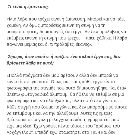
­ Τι είναι η έμπνευση;
«Μια λάβα που τρέχει είναι η έμπνευση. Μπορεί και να πάει
χαμένη. Αν όμως μπορέσεις εκείνη τη στιγμή να τη
μορφοποιήσεις, δημιουργείς ένα έργο. Αν δεν προλάβεις να
επέμβεις εκείνη τη στιγμή που τρέχει. . . πάει, χάθηκε. Η λάβα
παγώνει μεμιάς και ό, τι πρόλαβες, έκανες».
­ Σήμερα, όταν ακούτε ή παίζετε ένα παλαιό έργο σας, δεν
βρίσκετε λάθη σε αυτό;
«Πολλά πράγματα δεν μου αρέσουν αλλά δεν μπορώ να
κάνω τίποτε για αυτό. Όπως σας είπα, κάθε έργο είναι η
φωτογραφία της στιγμής που αυτό δημιουργήθηκε. Και όταν
βλέπω φωτογραφικά άλμπουμ, θα ήθελα να επέμβω σε μια
φωτογραφία και να αλλάξω κάτι, αλλά αυτό δεν γίνεται. . .
Κάθε στιγμή που ζούμε παγώνει και δεν μπορούμε με τίποτε
να επέμβουμε και να την αλλάξουμε. Αυτές τις ημέρες
βρίσκομαι σε μεγάλη μελαγχολία διότι η γραμματέας μου
είχε μια ιδέα. Έχω γράψει πέντε τόμους του “Δρόμου του
Αρχάγγελου”. Επειδή έχω σταματήσει στο 1954 και δεν