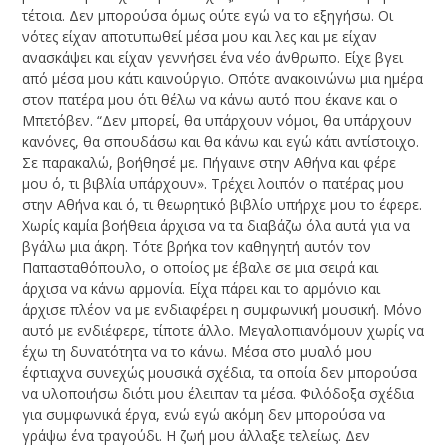
τέτοια. Δεν μπορούσα όμως ούτε εγώ να το εξηγήσω. Οι
νότες είχαν αποτυπωθεί μέσα μου και λες και με είχαν
ανασκάψει και είχαν γεννήσει ένα νέο άνθρωπο. Είχε βγει
από μέσα μου κάτι καινούργιο. Οπότε ανακοινώνω μια ημέρα
στον πατέρα μου ότι θέλω να κάνω αυτό που έκανε και ο
Μπετόβεν. “Δεν μπορεί, θα υπάρχουν νόμοι, θα υπάρχουν
κανόνες, θα σπουδάσω και θα κάνω και εγώ κάτι αντίστοιχο.
Σε παρακαλώ, βοήθησέ με. Πήγαινε στην Αθήνα και φέρε
μου ό, τι βιβλία υπάρχουν». Τρέχει λοιπόν ο πατέρας μου
στην Αθήνα και ό, τι θεωρητικό βιβλίο υπήρχε μου το έφερε.
Χωρίς καμία βοήθεια άρχισα να τα διαβάζω όλα αυτά για να
βγάλω μια άκρη. Τότε βρήκα τον καθηγητή αυτόν τον
Παπασταθόπουλο, ο οποίος με έβαλε σε μια σειρά και
άρχισα να κάνω αρμονία. Είχα πάρει και το αρμόνιο και
άρχισε πλέον να με ενδιαφέρει η συμφωνική μουσική. Μόνο
αυτό με ενδιέφερε, τίποτε άλλο. Μεγαλοπιανόμουν χωρίς να
έχω τη δυνατότητα να το κάνω. Μέσα στο μυαλό μου
έφτιαχνα συνεχώς μουσικά σχέδια, τα οποία δεν μπορούσα
να υλοποιήσω διότι μου έλειπαν τα μέσα. Φιλόδοξα σχέδια
για συμφωνικά έργα, ενώ εγώ ακόμη δεν μπορούσα να
γράψω ένα τραγούδι. Η ζωή μου άλλαξε τελείως. Δεν