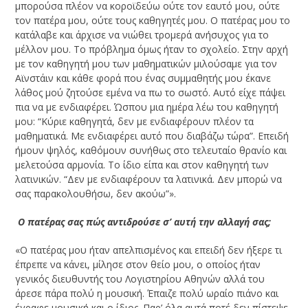
μπορούσα πλέον να κοροϊδεύω ούτε τον εαυτό μου, ούτε
τον πατέρα μου, ούτε τους καθηγητές μου. Ο πατέρας μου το
κατάλαβε και άρχισε να νιώθει τρομερά ανήσυχος για το
μέλλον μου. Το πρόβλημα όμως ήταν το σχολείο. Στην αρχή
με τον καθηγητή μου των μαθηματικών μιλούσαμε για τον
Αϊνστάιν και κάθε φορά που ένας συμμαθητής μου έκανε
λάθος μού ζητούσε εμένα να πω το σωστό. Αυτό είχε πάψει
πια να με ενδιαφέρει. Ώσπου μια ημέρα λέω του καθηγητή
μου: “Κύριε καθηγητά, δεν με ενδιαφέρουν πλέον τα
μαθηματικά. Με ενδιαφέρει αυτό που διαβάζω τώρα”. Επειδή
ήμουν ψηλός, καθόμουν συνήθως στο τελευταίο θρανίο και
μελετούσα αρμονία. Το ίδιο είπα και στον καθηγητή των
λατινικών. “Δεν με ενδιαφέρουν τα λατινικά. Δεν μπορώ να
σας παρακολουθήσω, δεν ακούω”».
­ Ο πατέρας σας πώς αντιδρούσε σ’ αυτή την αλλαγή σας;
«Ο πατέρας μου ήταν απελπισμένος και επειδή δεν ήξερε τι
έπρεπε να κάνει, μίλησε στον θείο μου, ο οποίος ήταν
γενικός διευθυντής του Λογιστηρίου Αθηνών αλλά του
άρεσε πάρα πολύ η μουσική. Έπαιζε πολύ ωραίο πιάνο και
έγραφε μουσική και ο ίδιος. Παρ’ όλα αυτά ποτέ δεν πίστεψε