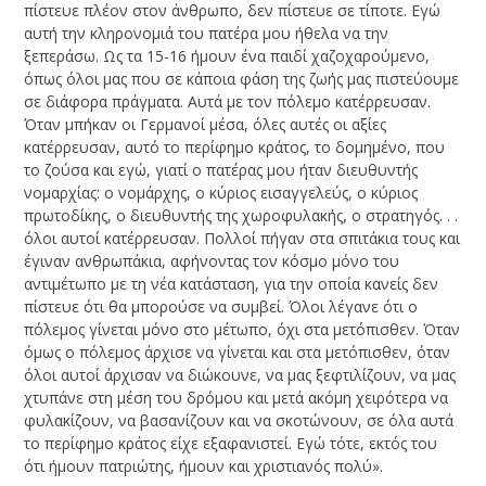
πίστευε πλέον στον άνθρωπο, δεν πίστευε σε τίποτε. Εγώ
αυτή την κληρονομιά του πατέρα μου ήθελα να την
ξεπεράσω. Ως τα 15-16 ήμουν ένα παιδί χαζοχαρούμενο,
όπως όλοι μας που σε κάποια φάση της ζωής μας πιστεύουμε
σε διάφορα πράγματα. Αυτά με τον πόλεμο κατέρρευσαν.
Όταν μπήκαν οι Γερμανοί μέσα, όλες αυτές οι αξίες
κατέρρευσαν, αυτό το περίφημο κράτος, το δομημένο, που
το ζούσα και εγώ, γιατί ο πατέρας μου ήταν διευθυντής
νομαρχίας: ο νομάρχης, ο κύριος εισαγγελεύς, ο κύριος
πρωτοδίκης, ο διευθυντής της χωροφυλακής, ο στρατηγός. . .
όλοι αυτοί κατέρρευσαν. Πολλοί πήγαν στα σπιτάκια τους και
έγιναν ανθρωπάκια, αφήνοντας τον κόσμο μόνο του
αντιμέτωπο με τη νέα κατάσταση, για την οποία κανείς δεν
πίστευε ότι θα μπορούσε να συμβεί. Όλοι λέγανε ότι ο
πόλεμος γίνεται μόνο στο μέτωπο, όχι στα μετόπισθεν. Όταν
όμως ο πόλεμος άρχισε να γίνεται και στα μετόπισθεν, όταν
όλοι αυτοί άρχισαν να διώκουνε, να μας ξεφτιλίζουν, να μας
χτυπάνε στη μέση του δρόμου και μετά ακόμη χειρότερα να
φυλακίζουν, να βασανίζουν και να σκοτώνουν, σε όλα αυτά
το περίφημο κράτος είχε εξαφανιστεί. Εγώ τότε, εκτός του
ότι ήμουν πατριώτης, ήμουν και χριστιανός πολύ».