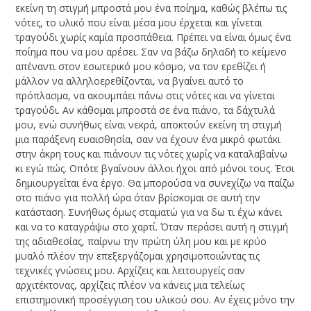
εκείνη τη στιγμή μπροστά μου ένα ποίημα, καθώς βλέπω τις
νότες, το υλικό που είναι μέσα μου έρχεται και γίνεται
τραγούδι χωρίς καμία προσπάθεια. Πρέπει να είναι όμως ένα
ποίημα που να μου αρέσει. Σαν να βάζω δηλαδή το κείμενο
απέναντι στον εσωτερικό μου κόσμο, να τον ερεθίζει ή
μάλλον να αλληλοερεθίζονται, να βγαίνει αυτό το
πρόπλασμα, να ακουμπάει πάνω στις νότες και να γίνεται
τραγούδι. Αν κάθομαι μπροστά σε ένα πιάνο, τα δάχτυλά
μου, ενώ συνήθως είναι νεκρά, αποκτούν εκείνη τη στιγμή
μια παράξενη ευαισθησία, σαν να έχουν ένα μικρό φωτάκι
στην άκρη τους και πιάνουν τις νότες χωρίς να καταλαβαίνω
κι εγώ πώς. Οπότε βγαίνουν άλλοι ήχοι από μόνοι τους. Έτσι
δημιουργείται ένα έργο. Θα μπορούσα να συνεχίζω να παίζω
στο πιάνο για πολλή ώρα όταν βρίσκομαι σε αυτή την
κατάσταση. Συνήθως όμως σταματώ για να δω τι έχω κάνει
και να το καταγράψω στο χαρτί. Όταν περάσει αυτή η στιγμή
της αδιαθεσίας, παίρνω την πρώτη ύλη μου και με κρύο
μυαλό πλέον την επεξεργάζομαι χρησιμοποιώντας τις
τεχνικές γνώσεις μου. Αρχίζεις και λειτουργείς σαν
αρχιτέκτονας, αρχίζεις πλέον να κάνεις μια τελείως
επιστημονική προσέγγιση του υλικού σου. Αν έχεις μόνο την