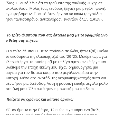
ίδιος. Γι’ αυτό λένε ότι τα τραύματα της παιδικής ψυχής σε
ακολουθούν. Μόλις ένας τενόρος έβγαζε μια μεγάλη φωνή,
εγώ φοβόμουν. Γι’ αυτό όταν άρχισα να κάνω τραγούδια
ήταν “αντισοπράνο, αντιτενόρος”, εναντίον όλων αυτών».
­ Το τρίτο άλμπουμ που σας έστειλε μαζί με το γραμμόφωνο
ο θείος σας τι ήταν;
«Το τρίτο άλμπουμ, με το πράσινο σκυλάκι, ήταν τζαζ. Εκείνα
τα ακούσματα της κλασικής τζαζ του ’20-’25. Μιλάμε τώρα για
κλασικά έργα, τα οποία μαζί με τα λίγα αμερικανικά έργα που
βλέπαμε την εποχή εκείνη μου είχαν δημιουργήσει μια
μαγεία για τον δυτικό κόσμο που μεγάλωνε μέσα στην
Κατοχή. Μέσα στο σκοτάδι της γερμανικής κατοχής αυτά για
μένα ήταν μια διέξοδος. Αυτή η μουσική έπαιξε μεγάλο ρόλο
στη ζωή μου. Όλα αυτά ήταν η μουσική μου παιδεία».
­ Παίζατε συγχρόνως και κάποιο όργανο;
«Όταν ήμουν στην Πάτρα, 12 ετών, είχα πάρει ένα βιολί,