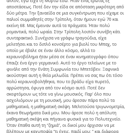
άλλον, εγώ είχα τη Μυρτώ εδώ. Ήταν ένας έρωτας εξ
αποστάσεως. Ποτέ δεν την είδα σε απόσταση μικρότερη από
δύο μέτρα. Την ξαναείδα σε μια συγκέντρωση που είχαμε οι
παλιοί συμμαθητές στην Τρίπολη, όταν ήμουν εγώ 70 και
εκείνη 68. Μας έμειναν αυτά τα πράγματα. Ήταν πολύ
ρομαντικά, πολύ ωραία. Στην Τρίπολη λοιπόν συνέβη κάτι
συνταρακτικό. Συνέχισα να γράφω τραγούδια, είχα
μελετήσει και το διπλό κονσέρτο για βιολί του Μπαχ, το
οποίο με έβαλε σε έναν άλλο κόσμο, αλλά το
κεραυνοβόλημα ήταν μέσα σε έναν κινηματογράφο όπου
έπαιζε ένα έργο γερμανικό. Αυτό το έργο τελείωνε με το
φινάλε από την Ενάτη Συμφωνία του Μπετόβεν. Ξαφνικά
ακούστηκε αυτή η θεία μελωδία. Πρέπει να σας πω ότι τόσο
πολύ κεραυνοβολήθηκα, που το βράδυ είχα πυρετό,
αρρώστησα, έφυγα από τον κόσμο αυτό. Ποτέ δεν
σκεφτόμουν ως τότε να γίνω μουσικός. Παρ’ όλο που
ασχολιόμουν με τη μουσική, μου άρεσαν πάρα πολύ τα
μαθηματικά, η μαθηματική σκέψη. Μελετούσα τριγωνομετρία,
έκανα θεωρήματα δικά μου. Μου άρεσε πολύ η απόλυτη
μαθηματική σκέψη και πήγαινα φυσικά για το Πολυτεχνείο.
Όταν έπαθα αυτή τη “ζημιά”, οι δικοί μου άρχισαν να με
βλέπουν με καχυποψία “τι έχεις, παιδί μου; ” και διάφορα