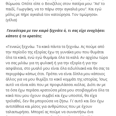
θύμωσα. Οπότε είπε ο Βενιζέλος στον πατέρα μου: “Ασ’ το
παιδί, Γιωργάκη, να το πάρω στην αγκαλιά μου”. Και εγώ
μόλις με πήρε αγκαλιά τον κατούρησα. Τον τιμώρησα».
(γέλια)
­ Γενικότερα με τον καιρό ξεχνάτε ό, τι σας είχε ενοχλήσει
κάποτε ή το κρατάτε;
«Γενικώς ξεχνάω. Τα κακά πάντα τα ξεχνάω. Ας πούμε από
την περίοδο της εξορίας έχω τη γυναίκα μου που θυμάται
όλα τα κακά, ενώ εγώ θυμάμαι όλα τα καλά. Αν αρχίσω τώρα
να σας μιλάω για τη φυλακή ή για την εξορία ή για την
ασφάλεια, στο μυαλό μου είναι όλα ειδυλλιακά και θα σας τα
περιγράψω κάπως έτσι. Πρέπει να είναι δίπλα μου κάποιος
άλλος για να μου θυμίζει το κακό κομμάτι της ιστορίας. Ίσως
αυτό να είναι κάτι που με προφυλάσσει κιόλας. Διότι αν με
τα όσα έχω περάσει κρατούσα μέσα μου στοιβαγμένα όλα τα
κακά που μου έχουν συμβεί και έχω υποστεί, θα είχα
τρελαθεί, δεν θα μπορούσα να ζήσω. Γι’ αυτό και δεν έχω
αντιπάθεια και μίσος για ανθρώπους που με έχουν
ταλαιπωρήσει. Μπορεί ας πούμε να συναντήσω ένα