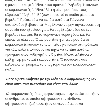
η μάνα μου κοφτά: “Είναι κακό πράγμα”. “Δηλαδή; Τι κάνουν
οι κομμουνιστές; “. “Είναι” λέει η μάνα μου “σαν τους
εβραίους”. “Δηλαδή; Βάζουν και αυτοί τα παιδιά μέσα στο
βαρέλι; “. Πρέπει εδώ να πω ότι αυτό στα Γιάννενα
αποτελούσε βεβαιότητα. Μας έλεγαν να μην πηγαίνουμε στη
συνοικία των εβραίων, γιατί θα μας έβαζαν μέσα σε ένα
βαρέλι με καρφιά, θα το γυρνάγανε γύρω γύρω και θα
έπιναν το αίμα μας. Όταν μου είπε η μητέρα μου ότι οι
κομμουνιστές κάνουν το ίδιο, πείστηκα πλέον ότι πρόκειται
για κάτι πολύ επικίνδυνο και πήγα και τα είπα αυτά τα
πράγματα στον καθηγητή της Χημείας. Μόλις τελείωσα ο
καθηγητής με κοίταξε και μου είπε: “Θεοδωράκη, άσε
καλύτερα, μη μιλήσεις το απόγευμα για τον κομμουνισμό»
(γέλια).
­ Πότε εξοικειωθήκατε με την ιδέα ότι ο κομμουνισμός δεν
είναι αυτό που πιστεύατε και είναι κάτι άλλο;
«Οι κομμουνιστές, όπως εμφανίστηκαν στην αντίσταση, ήταν
οι άνθρωποι οι οποίοι αψηφούσαν τον κίνδυνο,
αψηφούσαν τη ζωή τους, ήταν οι γενναιότεροι και