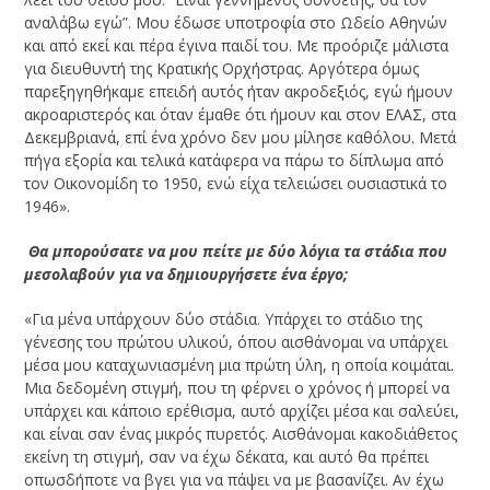
αναλάβω εγώ”. Μου έδωσε υποτροφία στο Ωδείο Αθηνών
και από εκεί και πέρα έγινα παιδί του. Με προόριζε μάλιστα
για διευθυντή της Κρατικής Ορχήστρας. Αργότερα όμως
παρεξηγηθήκαμε επειδή αυτός ήταν ακροδεξιός, εγώ ήμουν
ακροαριστερός και όταν έμαθε ότι ήμουν και στον ΕΛΑΣ, στα
Δεκεμβριανά, επί ένα χρόνο δεν μου μίλησε καθόλου. Μετά
πήγα εξορία και τελικά κατάφερα να πάρω το δίπλωμα από
τον Οικονομίδη το 1950, ενώ είχα τελειώσει ουσιαστικά το
1946».
­ Θα μπορούσατε να μου πείτε με δύο λόγια τα στάδια που
μεσολαβούν για να δημιουργήσετε ένα έργο;
«Για μένα υπάρχουν δύο στάδια. Υπάρχει το στάδιο της
γένεσης του πρώτου υλικού, όπου αισθάνομαι να υπάρχει
μέσα μου καταχωνιασμένη μια πρώτη ύλη, η οποία κοιμάται.
Μια δεδομένη στιγμή, που τη φέρνει ο χρόνος ή μπορεί να
υπάρχει και κάποιο ερέθισμα, αυτό αρχίζει μέσα και σαλεύει,
και είναι σαν ένας μικρός πυρετός. Αισθάνομαι κακοδιάθετος
εκείνη τη στιγμή, σαν να έχω δέκατα, και αυτό θα πρέπει
οπωσδήποτε να βγει για να πάψει να με βασανίζει. Αν έχω