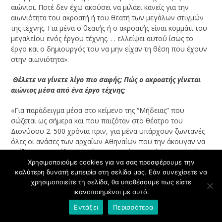
αιώνιοι. Ποτέ δεν έχω ακούσει να μιλάει κανείς για την
αιωνιότητα του ακροατή ή του θεατή των μεγάλων στιγμών
της τέχνης. Για μένα ο θεατής ή ο ακροατής είναι κομμάτι του
μεγαλείου ενός έργου τέχνης. . . ελλείψει αυτού ίσως το
έργο και ο δημιουργός του να μην είχαν τη θέση που έχουν
στην αιωνιότητα».
­ Θέλετε να γίνετε λίγο πιο σαφής; Πώς ο ακροατής γίνεται
αιώνιος μέσα από ένα έργο τέχνης;
«Για παράδειγμα μέσα στο κείμενο της “Μήδειας” που
σώζεται ως σήμερα και που παιζόταν στο θέατρο του
Διονύσου 2. 500 χρόνια πριν, για μένα υπάρχουν ζωντανές
όλες οι ανάσες των αρχαίων Αθηναίων που την άκουγαν να
παίζεται. Ζουν όλοι αυτοί οι ακροατές, οι ανάσες τους, μέσα
σε αυτό το κείμενο. Χωρίς τις ανάσες αυτών δεν θα ήταν το
Χρησιμοποιούμε cookies για να σας προσφέρουμε την
ίδιο κείμενο. Πρέπει να καταλάβουμε ότι οι αρχαίοι Έλληνες
καλύτερη δυνατή εμπειρία στη σελίδα μας. Εάν συνεχίσετε να
χρησιμοποιείτε τη σελίδα, θα υποθέσουμε πως είστε
δεν ήταν παθητικοί ακροατές – θεατές. Ήταν ενεργητικοί. Ο
ικανοποιημένοι με αυτό.
Σοφοκλής, ο Αισχύλος, ο Ευριπίδης επηρεάζονταν από τον
περίγυρό τους, έγραφαν για ένα συγκεκριμένο κοινό, το
Εντάξει
Περισσότερα
οποίο μπορούμε να πούμε ότι το φοβούνταν κιόλας. Το