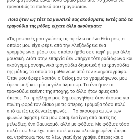
τραγουδάς τα παιδικά σου τραγούδια».
­ Ποια ήταν ως τότε τα μουσικά σας ακούσματα; Εκτός από τα
τραγούδια της μόδας, είχατε άλλα ακούσματα;
«Τις μουσικές μου γνώσεις τις οφείλω σε ένα θείο μου, ο
οποίος μου είχε φέρει από την Αλεξάνδρεια ένα
γραμμόφωνο, μέσω του οποίου ήρθα σε επαφή με μια άλλη
μουσική. Διότι στην επαρχία δεν υπήρχε τότε ραδιόφωνο και
ακούγαμε μονοφωνικά τραγούδια δημοτικά ή τα τραγούδια
της μόδας, τα οποία τα μαθαίναμε από τον κινηματογράφο.
Όταν μου έφερε λοιπόν ο θείος μου το γραμμόφωνο, μου
έφερε μαζί και τρία μεγάλα άλμπουμ. Το ένα ήταν τα
τραγούδια εκείνης της εποχής, το άλλο ήταν άριες από
όπερες. Το πρόβλημα μου δημιουργήθηκε όταν άκουσα για
πρώτη φορά τον δίσκο με τις όπερες. Τρόμαξα τόσο πολύ
από αυτές τις δυνατές φωνές. . . Το άκουσμα αυτών των
φωνών άφησε μέσα μου ορισμένα ίχνη από αυτές τις
μελωδίες, ένα θαυμασμό, αλλά με φόβισε. Με φόβισε τόσο
πολύ που δεν έχω πάει ποτέ να δω ολοκληρωμένη όπερα
και ντρέπομαι που το λέω, γιατί έχω γράψει όπερες και ο