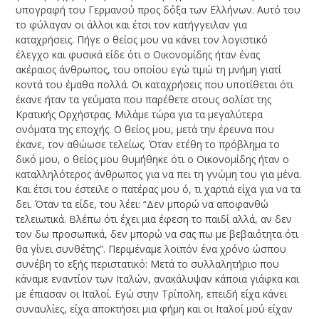
υπογραφή του Γερμανού προς δόξα των Ελλήνων. Αυτό του
το φύλαγαν οι άλλοι και έτσι τον κατήγγειλαν για
καταχρήσεις. Πήγε ο θείος μου να κάνει τον λογιστικό
έλεγχο και φυσικά είδε ότι ο Οικονομίδης ήταν ένας
ακέραιος άνθρωπος, του οποίου εγώ τιμώ τη μνήμη γιατί
κοντά του έμαθα πολλά. Οι καταχρήσεις που υποτίθεται ότι
έκανε ήταν τα γεύματα που παρέθετε στους σολίστ της
Κρατικής Ορχήστρας. Μιλάμε τώρα για τα μεγαλύτερα
ονόματα της εποχής. Ο θείος μου, μετά την έρευνα που
έκανε, τον αθώωσε τελείως. Όταν ετέθη το πρόβλημα το
δικό μου, ο θείος μου θυμήθηκε ότι ο Οικονομίδης ήταν ο
καταλληλότερος άνθρωπος για να πει τη γνώμη του για μένα.
Και έτσι του έστειλε ο πατέρας μου ό, τι χαρτιά είχα για να τα
δει. Όταν τα είδε, του λέει: “Δεν μπορώ να αποφανθώ
τελειωτικά. Βλέπω ότι έχει μια έφεση το παιδί αλλά, αν δεν
τον δω προσωπικά, δεν μπορώ να σας πω με βεβαιότητα ότι
θα γίνει συνθέτης”. Περιμέναμε λοιπόν ένα χρόνο ώσπου
συνέβη το εξής περιστατικό: Μετά το συλλαλητήριο που
κάναμε εναντίον των Ιταλών, ανακάλυψαν κάποια γιάφκα και
με έπιασαν οι Ιταλοί. Εγώ στην Τρίπολη, επειδή είχα κάνει
συναυλίες, είχα αποκτήσει μια φήμη και οι Ιταλοί μού είχαν