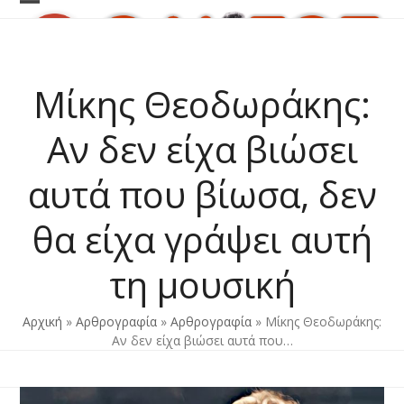
Skip
Open
Close
to
content
mobile
mobile
menu
menu
Μίκης Θεοδωράκης:
Αν δεν είχα βιώσει
αυτά που βίωσα, δεν
θα είχα γράψει αυτή
τη μουσική
Αρχική
»
Αρθρογραφία
»
Αρθρογραφία
»
Μίκης Θεοδωράκης:
Αν δεν είχα βιώσει αυτά που…