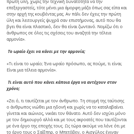
πρώτη ύλη, χωρίς την τεχνική δυνατότητα να την
επεξεργαστείς, τότε μένει μια άμορφη μάζα όπως σας είπα και
στην αρχή της κουβέντας μας. Αν πάλι δεν έχεις την πρώτη
ύλη και λειτουργείς ψυχρά σαν επιστήμονας, αυτό που θα
βγει θα είναι πλαστικό, δεν θα είναι ζωντανό. Νομίζω ότι ο
άνθρωπος σε όλες τις σχέσεις του αναζητά την τέλεια
αρμονία».
­ Το ωραίο έχει να κάνει με την αρμονία;
«Τι είναι το ωραίο; Ένα ωραίο πρόσωπο, ας πούμε, τι είναι;
Είναι μια τέλεια αρμονία».
­ Τι είναι αυτό που κάνει κάποια έργα να αντέχουν στον
χρόνο;
«Ζει ό, τι ταυτίζεται με τον άνθρωπο. Τη στιγμή της ταύτισης
ο άνθρωπος νιώθει μια ηδονή και χωρίς να το καταλαβαίνει
γίνεται και αιώνιος, νικάει τον θάνατο. Αυτό δεν ισχύει μόνο
με τον δημιουργό αλλά και με τους ακροατές που ταυτίζονται
με ένα έργο της εποχής τους. Ως τώρα ακούμε να λένε ότι με
το έργο τους ο Σαίξπηρ, ο Μπετόβεν, ο Αισχύλος έγιναν