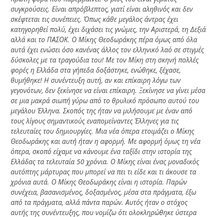
συγκρούσεις. Είναι απρόβλεπτος, γιατί είναι αληθινός και δεν
σκέφτεται τις συνέπειες. Όπως κάθε μεγάλος άντρας έχει
κατηγορηθεί πολύ, έχει διχάσει τις γνώμες, την Αριστερά, τη Δεξιά
αλλά και το ΠΑΣΟΚ. Ο Μίκης Θεοδωράκης πέρα όμως από όλα
αυτά έχει ενώσει όσο κανένας άλλος τον ελληνικό λαό σε στιγμές
δύσκολες με τα τραγούδια του! Με τον Μίκη στη σκηνή πολλές
φορές η Ελλάδα στα γήπεδα δοξάστηκε, ενώθηκε, ξέχασε,
θυμήθηκε! Η συνέντευξη αυτή, αν και επίκαιρη λόγω των
γεγονότων, δεν ξεκίνησε να είναι επίκαιρη. Ξεκίνησε να γίνει μέσα
σε μια μακρά σιωπή γύρω από το θρυλικό πρόσωπο αυτού του
μεγάλου Έλληνα. Σκοπός της ήταν να μιλήσουμε με έναν από
τους λίγους σημαντικούς εναπομείναντες Έλληνες για τις
τελευταίες του δημιουργίες. Μια νέα όπερα ετοιμάζει ο Μίκης
Θεοδωράκης και αυτή ήταν η αφορμή. Με αφορμή όμως τη νέα
όπερα, σκοπό είχαμε να κάνουμε ένα ταξίδι στην ιστορία της
Ελλάδας τα τελευταία 50 χρόνια. Ο Μίκης είναι ένας μοναδικός
αυτόπτης μάρτυρας που μπορεί να πει τι είδε και τι άκουσε τα
χρόνια αυτά. Ο Μίκης Θεοδωράκης είναι η ιστορία. Παρών
συνέχεια, βασανισμένος, δοξασμένος, μέσα στα πράγματα, έξω
από τα πράγματα, αλλά πάντα παρών. Αυτός ήταν ο στόχος
αυτής της συνέντευξης, που νομίζω ότι ολοκληρώθηκε ύστερα