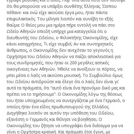
ότι θα μπορούσε να υπάρξει συνθέτης Έλληνας. Ώσπου
πέθανε· και ενώ είχε ακούσει έργα μου, ήταν πάντα
επιφυλακτικός. Του μίλησε λοιπόν και συνέβη το εξής
θαύμα: Ο θείος μου μια ημέρα πήρε εντολή να πάει στο
Ωδείο Αθηνών επειδή υπήρχε μια καταγγελία ότι ο
διευθυντής του Ωδείου, ο Φιλοκτήτης Οικονομίδης, είχε
κάνει καταχρήσεις. Τι είχε συμβεί; Αν και συντηρητικός
άνθρωπος, ο Οικονομίδης δεν ανεχόταν το γεγονός η
Ορχήστρα του Ωδείου Αθηνών να παίζει αποκλειστικά για
τους συνδρομητές, που ήταν οι 200 μεγάλες αστικές
οικογένειες των Αθηνών. Ήθελε να ανοίξουν οι πόρτες, να
μπει μέσα ο λαός να ακούσει μουσική. Το Συμβούλιο όμως
του Ωδείου αντιδρούσε και έλεγε ότι ο λαός δεν είναι γι’
αυτά τα πράγματα, ότι “αυτό είναι ένα προνόμιο δικό μας και
πρέπει να το τηρήσουμε”. Ο Οικονομίδης λόγω της θέσεως
του ήταν υποχρεωμένος να συνεργάζεται με ένα Γερμανό, ο
οποίος ήταν ένα είδος πρωθυπουργού της Ελλάδος.
Διηγήθηκε λοιπόν σε αυτόν την υπόθεση του Ωδείου,
εξανέστη ο Γερμανός και θέλησε να βοηθήσει. Ο
Οικονομίδης του ζήτησε να υπογράψει ένα διάταγμα για να
γίνει η Ορχήστρα κρατική. Και πράγματι έτσι έγινε, με