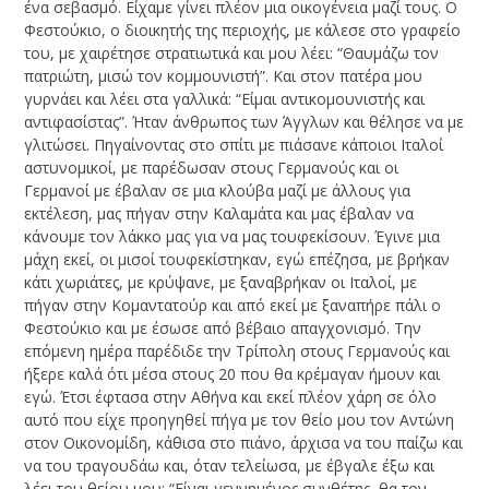
ένα σεβασμό. Είχαμε γίνει πλέον μια οικογένεια μαζί τους. Ο
Φεστούκιο, ο διοικητής της περιοχής, με κάλεσε στο γραφείο
του, με χαιρέτησε στρατιωτικά και μου λέει: “Θαυμάζω τον
πατριώτη, μισώ τον κομμουνιστή”. Και στον πατέρα μου
γυρνάει και λέει στα γαλλικά: “Είμαι αντικομουνιστής και
αντιφασίστας”. Ήταν άνθρωπος των Άγγλων και θέλησε να με
γλιτώσει. Πηγαίνοντας στο σπίτι με πιάσανε κάποιοι Ιταλοί
αστυνομικοί, με παρέδωσαν στους Γερμανούς και οι
Γερμανοί με έβαλαν σε μια κλούβα μαζί με άλλους για
εκτέλεση, μας πήγαν στην Καλαμάτα και μας έβαλαν να
κάνουμε τον λάκκο μας για να μας τουφεκίσουν. Έγινε μια
μάχη εκεί, οι μισοί τουφεκίστηκαν, εγώ επέζησα, με βρήκαν
κάτι χωριάτες, με κρύψανε, με ξαναβρήκαν οι Ιταλοί, με
πήγαν στην Κομαντατούρ και από εκεί με ξαναπήρε πάλι ο
Φεστούκιο και με έσωσε από βέβαιο απαγχονισμό. Την
επόμενη ημέρα παρέδιδε την Τρίπολη στους Γερμανούς και
ήξερε καλά ότι μέσα στους 20 που θα κρέμαγαν ήμουν και
εγώ. Έτσι έφτασα στην Αθήνα και εκεί πλέον χάρη σε όλο
αυτό που είχε προηγηθεί πήγα με τον θείο μου τον Αντώνη
στον Οικονομίδη, κάθισα στο πιάνο, άρχισα να του παίζω και
να του τραγουδάω και, όταν τελείωσα, με έβγαλε έξω και
λέει του θείου μου: “Είναι γεννημένος συνθέτης, θα τον