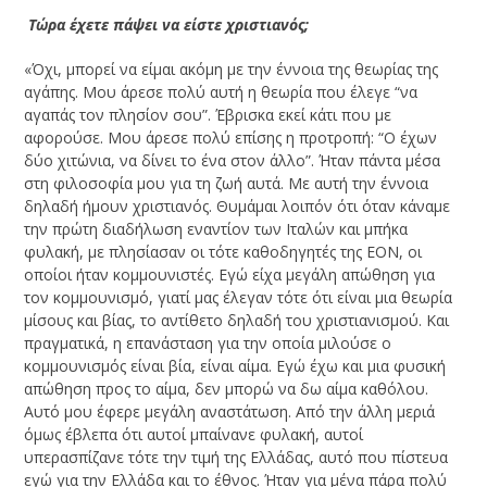
­ Τώρα έχετε πάψει να είστε χριστιανός;
«Όχι, μπορεί να είμαι ακόμη με την έννοια της θεωρίας της
αγάπης. Μου άρεσε πολύ αυτή η θεωρία που έλεγε “να
αγαπάς τον πλησίον σου”. Έβρισκα εκεί κάτι που με
αφορούσε. Μου άρεσε πολύ επίσης η προτροπή: “Ο έχων
δύο χιτώνια, να δίνει το ένα στον άλλο”. Ήταν πάντα μέσα
στη φιλοσοφία μου για τη ζωή αυτά. Με αυτή την έννοια
δηλαδή ήμουν χριστιανός. Θυμάμαι λοιπόν ότι όταν κάναμε
την πρώτη διαδήλωση εναντίον των Ιταλών και μπήκα
φυλακή, με πλησίασαν οι τότε καθοδηγητές της ΕΟΝ, οι
οποίοι ήταν κομμουνιστές. Εγώ είχα μεγάλη απώθηση για
τον κομμουνισμό, γιατί μας έλεγαν τότε ότι είναι μια θεωρία
μίσους και βίας, το αντίθετο δηλαδή του χριστιανισμού. Και
πραγματικά, η επανάσταση για την οποία μιλούσε ο
κομμουνισμός είναι βία, είναι αίμα. Εγώ έχω και μια φυσική
απώθηση προς το αίμα, δεν μπορώ να δω αίμα καθόλου.
Αυτό μου έφερε μεγάλη αναστάτωση. Από την άλλη μεριά
όμως έβλεπα ότι αυτοί μπαίνανε φυλακή, αυτοί
υπερασπίζανε τότε την τιμή της Ελλάδας, αυτό που πίστευα
εγώ για την Ελλάδα και το έθνος. Ήταν για μένα πάρα πολύ