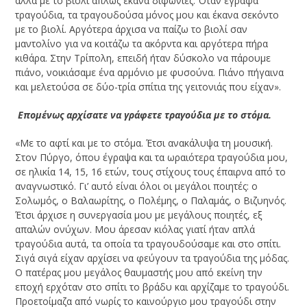
αλλά με το βιολί απλώς έκανα διφωνίες. Όταν έγραφα
τραγούδια, τα τραγουδούσα μόνος μου και έκανα σεκόντο
με το βιολί. Αργότερα άρχισα να παίζω το βιολί σαν
μαντολίνο για να κοιτάζω τα ακόρντα και αργότερα πήρα
κιθάρα. Στην Τρίπολη, επειδή ήταν δύσκολο να πάρουμε
πιάνο, νοικιάσαμε ένα αρμόνιο με φυσούνα. Πιάνο πήγαινα
και μελετούσα σε δύο-τρία σπίτια της γειτονιάς που είχαν».
­ Επομένως αρχίσατε να γράφετε τραγούδια με το στόμα.
«Με το αφτί και με το στόμα. Έτσι ανακάλυψα τη μουσική.
Στον Πύργο, όπου έγραψα και τα ωραιότερα τραγούδια μου,
σε ηλικία 14, 15, 16 ετών, τους στίχους τους έπαιρνα από το
αναγνωστικό. Γι’ αυτό είναι όλοι οι μεγάλοι ποιητές: ο
Σολωμός, ο Βαλαωρίτης, ο Πολέμης, ο Παλαμάς, ο Βιζυηνός.
Έτσι άρχισε η συνεργασία μου με μεγάλους ποιητές, εξ
απαλών ονύχων. Μου άρεσαν κιόλας γιατί ήταν απλά
τραγούδια αυτά, τα οποία τα τραγουδούσαμε και στο σπίτι.
Σιγά σιγά είχαν αρχίσει να φεύγουν τα τραγούδια της μόδας.
Ο πατέρας μου μεγάλος θαυμαστής μου από εκείνη την
εποχή ερχόταν στο σπίτι το βράδυ και αρχίζαμε το τραγούδι.
Προετοίμαζα από νωρίς το καινούργιο μου τραγούδι στην