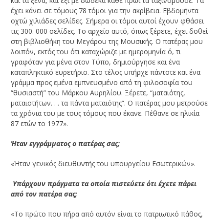
και τα ξένα, και έξι με δώδεκα κάθε πρωί τα ταξινομούσε. Τα
έχει κάνει σε τόμους 78 τόμοι για την ακρίβεια. Εβδομήντα
οχτώ χιλιάδες σελίδες. Σήμερα οι τόμοι αυτοί έχουν φθάσει
τις 300. 000 σελίδες. Το αρχείο αυτό, όπως ξέρετε, έχει δοθεί
στη βιβλιοθήκη του Μεγάρου της Μουσικής. Ο πατέρας μου
λοιπόν, εκτός του ότι καταχώριζε με ημερομηνία ό, τι
γραφόταν για μένα στον Τύπο, δημιούργησε και ένα
καταπληκτικό ευρετήριο. Στο τέλος υπήρχε πάντοτε και ένα
γράμμα προς εμένα εμπνευσμένο από τη φιλοσοφία του
“θυσιαστή” του Μάρκου Αυρηλίου. Ξέρετε, “ματαιότης,
ματαιοτήτων. . . τα πάντα ματαιότης”. Ο πατέρας μου μετρούσε
τα χρόνια του με τους τόμους που έκανε. Πέθανε σε ηλικία
87 ετών το 1977».
­Ήταν εγγράμματος ο πατέρας σας;
«Ήταν γενικός διευθυντής του υπουργείου Εσωτερικών».
­ Υπάρχουν πράγματα τα οποία πιστεύετε ότι έχετε πάρει
από τον πατέρα σας;
«Το πρώτο που πήρα από αυτόν είναι το πατριωτικό πάθος,