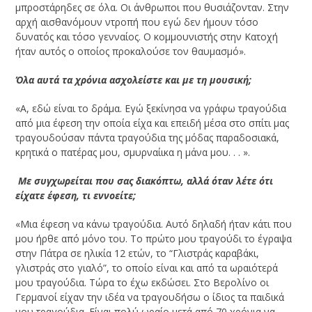
μπροστάρηδες σε όλα. Οι άνθρωποι που θυσιάζονταν. Στην
αρχή αισθανόμουν ντροπή που εγώ δεν ήμουν τόσο
δυνατός και τόσο γενναίος. Ο κομμουνιστής στην Κατοχή
ήταν αυτός ο οποίος προκαλούσε τον θαυμασμό».
­Όλα αυτά τα χρόνια ασχολείστε και με τη μουσική;
«Α, εδώ είναι το δράμα. Εγώ ξεκίνησα να γράφω τραγούδια
από μια έφεση την οποία είχα και επειδή μέσα στο σπίτι μας
τραγουδούσαν πάντα τραγούδια της μόδας παραδοσιακά,
κρητικά ο πατέρας μου, σμυρναίικα η μάνα μου. . . ».
­ Με συγχωρείται που σας διακόπτω, αλλά όταν λέτε ότι
είχατε έφεση, τι εννοείτε;
«Μια έφεση να κάνω τραγούδια. Αυτό δηλαδή ήταν κάτι που
μου ήρθε από μόνο του. Το πρώτο μου τραγούδι το έγραψα
στην Πάτρα σε ηλικία 12 ετών, το “Γλιστράς καραβάκι,
γλιστράς στο γιαλό”, το οποίο είναι και από τα ωραιότερά
μου τραγούδια. Τώρα το έχω εκδώσει. Στο Βερολίνο οι
Γερμανοί είχαν την ιδέα να τραγουδήσω ο ίδιος τα παιδικά
μου τραγούδια. Είναι πολύ ωραίο μετά από 70 χρόνια να