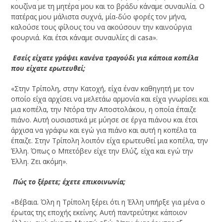
κουζίνα με τη μητέρα μου και το βράδυ κάναμε συναυλία. Ο
πατέρας μου μάλιστα συχνά, μία-δύο φορές τον μήνα,
καλούσε τους φίλους του να ακούσουν την καινούργια
φουρνιά. Και έτσι κάναμε συναυλίες di casa».
­ Εσείς είχατε γράψει κανένα τραγούδι για κάποια κοπέλα
που είχατε ερωτευθεί;
«Στην Τρίπολη, στην Κατοχή, είχα έναν καθηγητή με τον
οποίο είχα αρχίσει να μελετάω αρμονία και είχα γνωρίσει και
μια κοπέλα, την Ντόρα την Αποστολάκου, η οποία έπαιζε
πιάνο. Αυτή ουσιαστικά με μύησε σε έργα πιάνου και έτσι
άρχισα να γράφω και εγώ για πιάνο και αυτή η κοπέλα τα
έπαιζε. Στην Τρίπολη λοιπόν είχα ερωτευθεί μια κοπέλα, την
Έλλη. Όπως ο Μπετόβεν είχε την Ελύζ, είχα και εγώ την
Έλλη. Ζει ακόμη».
­ Πώς το ξέρετε; έχετε επικοινωνία;
«Βέβαια. Όλη η Τρίπολη ξέρει ότι η Έλλη υπήρξε για μένα ο
έρωτας της εποχής εκείνης. Αυτή παντρεύτηκε κάποιον