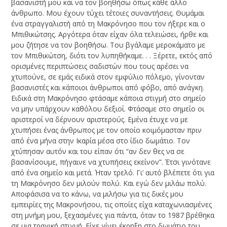
βασανιστή μου και να τον βοηθήσω όπως κάθε άλλο
άνθρωπο. Μου έχουν τύχει τέτοιες συναντήσεις. Θυμάμαι
ένα στραγγαλιστή από τη Μακρόνησο που τον ήξερε και ο
Μπιθικώτσης. Αργότερα όταν είχαν όλα τελειώσει, ήρθε και
μου ζήτησε να τον βοηθήσω. Του βγάλαμε μεροκάματο με
τον Μπιθικώτση, διότι τον λυπηθήκαμε. . . Ξέρετε, εκτός από
ορισμένες περιπτώσεις σαδιστών που τους αρέσει να
χτυπούνε, σε εμάς ειδικά στον εμφύλιο πόλεμο, γίνονταν
βασανιστές και κάποιοι άνθρωποι από φόβο, από ανάγκη.
Ειδικά στη Μακρόνησο φτάσαμε κάποια στιγμή στο σημείο
να μην υπάρχουν καθόλου δεξιοί. Φτάσαμε στο σημείο οι
αριστεροί να δέρνουν αριστερούς. Εμένα έτυχε να με
χτυπήσει ένας άνθρωπος με τον οποίο κοιμόμασταν πριν
από ένα μήνα στην Ικαρία μέσα στο ίδιο δωμάτιο. Τον
χτύπησαν αυτόν και του είπαν ότι “αν δεν θες να σε
βασανίσουμε, πήγαινε να χτυπήσεις εκείνον”. Έτσι γινότανε
από ένα σημείο και μετά. Ήταν τρελό. Γι’ αυτό βλέπετε ότι για
τη Μακρόνησο δεν μιλούν πολύ. Και εγώ δεν μιλάω πολύ.
Αποφάσισα να το κάνω, να μιλήσω για τις δικές μου
εμπειρίες της Μακρονήσου, τις οποίες είχα καταχωνιασμένες
στη μνήμη μου, ξεχασμένες για πάντα, όταν το 1987 βρέθηκα
σε μια τραγική στιγμή. Είχε γίνει έκρηξη στο δωμάτιο του