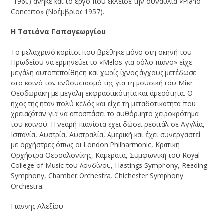
-1960) ανήκε και το έργο που έκλεισε την συναυλία «Piano
Concerto» (Νοέμβριος 1957).
Η Τατιάνα Παπαγεωργίου
Το μελαχρινό κορίτσι που βρέθηκε μόνο στη σκηνή του
Ηρωδείου να ερμηνεύει το «Melos για σόλο πιάνο» είχε
μεγάλη αυτοπεποίθηση και χωρίς ίχνος άγχους μετέδωσε
στο κοινό τον ενθουσιασμό της για τη μουσική του Μίκη
Θεοδωράκη με μεγάλη εκφραστικότητα και αμεσότητα. Ο
ήχος της ήταν πολύ καλός και είχε τη μεταδοτικότητα που
χρειαζόταν για να αποσπάσει το αυθόρμητο χειροκρότημα
του κοινού. Η νεαρή πιανίστα έχει δώσει ρεσιτάλ σε Αγγλία,
Ισπανία, Αυστρία, Αυστραλία, Αμερική και έχει συνεργαστεί
με ορχήστρες όπως οι London Philharmonic, Κρατική
Ορχήστρα Θεσσαλονίκης, Καμεράτα, Συμφωνική του Royal
College of Music του Λονδίνου, Hastings Symphony, Reading
Symphony, Chamber Orchestra, Chichester Symphony
Orchestra.
Γιάννης Αλεξίου