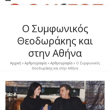
Skip
Open
Close
to
content
mobile
mobile
menu
menu
Ο Συμφωνικός
Θεοδωράκης και
στην Αθήνα
Αρχική
»
Αρθρογραφία
»
Αρθρογραφία
»
Ο Συμφωνικός
Θεοδωράκης και στην Αθήνα