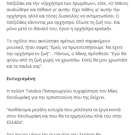
Χατζιδάκι και την «Ορχήστρα των Χρωμάτων», είπε, «Ο Μάνος
αναλώθηκε και πέθανε γι’ αυτήν. Είχε πάθος γι’ αυτήν την
ορχήστρα, αλλά και τόσες δυσκολίες να αντιμετωπίσει. Ο
Χατζιδάκις κάνοντας μια ορχήστρα, έδωσε τη ζωή του. Και
μόνο μετά το θάνατό του, έγινε η ορχήστρα κρατική».
Το σχόλιο που ακούστηκε αμέσως από παρακείμενο
μουσικό, ήταν σαφές “Εμείς να πρωτοτυπήσουμε: Να έχετε
την ορχήστρα εν ζωή”… Πάντως, ο Μίκης πρόσθεσε: “Εγώ θα
φύγω από τη ζωή χωρίς να χρωστάω. Εσείς θα μου χρωστάτε
και τα παιδιά σας”.
Ευτυχισμένη
Η σολίστ Τατιάνα Παπαγεωργίου ευχαρίστησε τον Μίκη
Θεοδωράκη για την εμπιστοσύνη που της δείχνει.
“Αισθάνομαι μεγάλη ευτυχία που μελέτησα τα έργα κοντά
στον Θεοδωράκη και που θα τα ερμηνεύσω πλάι του στην
Ελλάδα”.
Στο πρώτο μέρος της συναυλίας την Τετάρτη θα