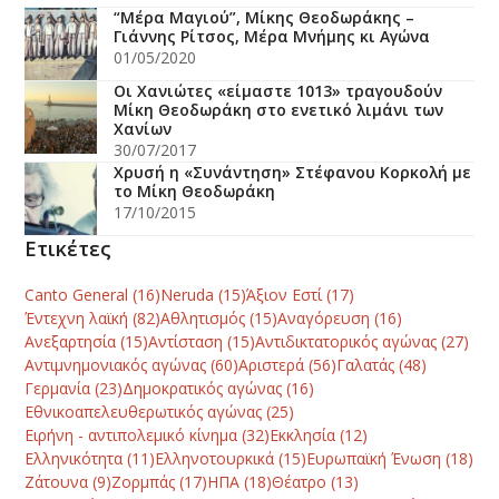
“Μέρα Μαγιού”, Μίκης Θεοδωράκης –
Γιάννης Ρίτσος, Μέρα Μνήμης κι Αγώνα
01/05/2020
Οι Χανιώτες «είμαστε 1013» τραγουδούν
Μίκη Θεοδωράκη στο ενετικό λιμάνι των
Χανίων
30/07/2017
Χρυσή η «Συνάντηση» Στέφανου Κορκολή με
το Μίκη Θεοδωράκη
17/10/2015
Ετικέτες
Canto General
(16)
Neruda
(15)
Άξιον Εστί
(17)
Έντεχνη λαϊκή
(82)
Αθλητισμός
(15)
Αναγόρευση
(16)
Ανεξαρτησία
(15)
Αντίσταση
(15)
Αντιδικτατορικός αγώνας
(27)
Αντιμνημονιακός αγώνας
(60)
Αριστερά
(56)
Γαλατάς
(48)
Γερμανία
(23)
Δημοκρατικός αγώνας
(16)
Εθνικοαπελευθερωτικός αγώνας
(25)
Ειρήνη - αντιπολεμικό κίνημα
(32)
Εκκλησία
(12)
Ελληνικότητα
(11)
Ελληνοτουρκικά
(15)
Ευρωπαϊκή Ένωση
(18)
Ζάτουνα
(9)
Ζορμπάς
(17)
ΗΠΑ
(18)
Θέατρο
(13)