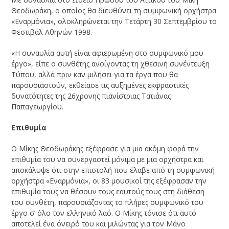
Θεοδωράκη, ο οποίος θα διευθύνει τη συμφωνική ορχήστρα
«Εναρμόνια», ολοκληρώνεται την Τετάρτη 30 Σεπτεμβρίου το
Φεστιβάλ Αθηνών 1998.
«Η συναυλία αυτή είναι αφιερωμένη στο συμφωνικό μου
έργο», είπε ο συνθέτης ανοίγοντας τη χθεσινή συνέντευξη
Τύπου, αλλά πριν καν μιλήσει για τα έργα που θα
παρουσιαστούν, εκθείασε τις αυξημένες εκφραστικές
δυνατότητες της 26χρονης πιανίστριας Τατιάνας
Παπαγεωργίου.
Επιθυμία
Ο Μίκης Θεοδωράκης εξέφρασε για μια ακόμη φορά την
επιθυμία του να συνεργαστεί μόνιμα με μια ορχήστρα και
αποκάλυψε ότι στην επιστολή που έλαβε από τη συμφωνική
ορχήστρα «Εναρμόνια», οι 83 μουσικοί της εξέφρασαν την
επιθυμία τους να θέσουν τους εαυτούς τους στη διάθεση
του συνθέτη, παρουσιάζοντας το πλήρες συμφωνικό του
έργο σ’ όλο τον ελληνικό λαό. Ο Μίκης τόνισε ότι αυτό
αποτελεί ένα όνειρό του και μιλώντας για τον Μάνο