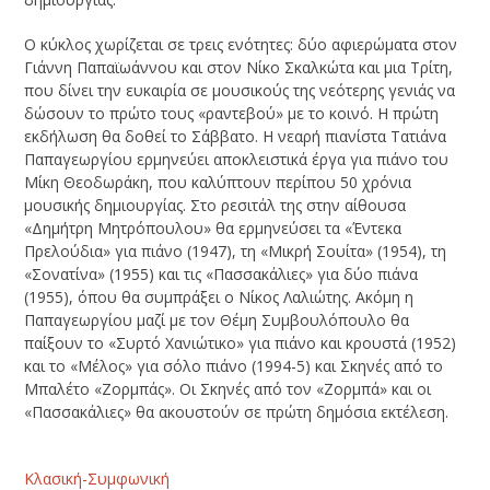
Ο κύκλος χωρίζεται σε τρεις ενότητες: δύο αφιερώματα στον
Γιάννη Παπαϊωάννου και στον Νίκο Σκαλκώτα και μια Τρίτη,
που δίνει την ευκαιρία σε μουσικούς της νεότερης γενιάς να
δώσουν το πρώτο τους «ραντεβού» με το κοινό. Η πρώτη
εκδήλωση θα δοθεί το Σάββατο. Η νεαρή πιανίστα Τατιάνα
Παπαγεωργίου ερμηνεύει αποκλειστικά έργα για πιάνο του
Μίκη Θεοδωράκη, που καλύπτουν περίπου 50 χρόνια
μουσικής δημιουργίας. Στο ρεσιτάλ της στην αίθουσα
«Δημήτρη Μητρόπουλου» θα ερμηνεύσει τα «Έντεκα
Πρελούδια» για πιάνο (1947), τη «Μικρή Σουίτα» (1954), τη
«Σονατίνα» (1955) και τις «Πασσακάλιες» για δύο πιάνα
(1955), όπου θα συμπράξει ο Νίκος Λαλιώτης. Ακόμη η
Παπαγεωργίου μαζί με τον Θέμη Συμβουλόπουλο θα
παίξουν το «Συρτό Χανιώτικο» για πιάνο και κρουστά (1952)
και το «Μέλος» για σόλο πιάνο (1994-5) και Σκηνές από το
Μπαλέτο «Ζορμπάς». Οι Σκηνές από τον «Ζορμπά» και οι
«Πασσακάλιες» θα ακουστούν σε πρώτη δημόσια εκτέλεση.
Κλασική-Συμφωνική