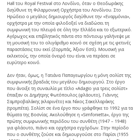
Hall του Royal Festival στο Λονδίνο, όταν ο Θεοδωράκης
διηύθυνε τη Φιλαρμονική Ορχήστρα του Λονδίνου. Στο
Ηρώδειο ο μεγάλος δημιουργός διηύθυνε την «Εναρμόνια»,
ορχήστρα με την οποία φιλοδοξεί να διαδώσει τη
συμφωνική του πλευρά σε όλη την Ελλάδα και το εξωτερικό.
Αγέρωχος και επιβλητικός πάντα στο πόντιουμ γαλήνεψε με
τη μουσική του το ολιγάριθμο κοινό σε σχέση με τις φετινές
παραστάσεις του εκεί (Ζορμπάς, Άξιον Εστί). Μουσική για
εκλεκτούς, την οποία όνειρό του είναι να περάσει σε
ευρύτερο κοινό.
Δεν ήταν, όμως, η Τατιάνα Παπαγεωργίου η μόνη σολίστ της
συμφωνικής βραδιάς του μεγάλου δημιουργού. Στο έργο
που άνοιξε τη συναυλία με τίτλο «Adagio για τρεις σολίστ»
έπαιξαν οι Δημήτρης Φωτόπουλος (φλάουτο), Γιάννης
Σαμπροβαλάκης (κλαρινέτο) και Νίκος Σακελλαράκης
(τρομπέτα). Σολίστ σε ένα έργο που γράφθηκε το 1992 για τα
θύματα της Βοσνίας. Ακολούθησε η «Simfonietta», έργο της
πρώτης συμφωνικής περιόδου του συνθέτη (1947 – 1948)
για φλάουτο, πιάνο και ορχήστρα εγχόρδων. Στην περίοδο
που ο συνθέτης ζούσε και δημιουργούσε στο Παρίσι (1955