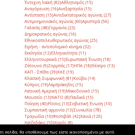
Έντεχνη λαϊκή
(82)
Αθλητισμός
(15)
Αναγόρευση
(16)
Ανεξαρτησία
(15)
Αντίσταση
(15)
Αντιδικτατορικός αγώνας
(27)
Αντιμνημονιακός αγώνας
(60)
Αριστερά
(56)
Γαλατάς
(48)
Γερμανία
(23)
Δημοκρατικός αγώνας
(16)
Εθνικοαπελευθερωτικός αγώνας
(25)
Ειρήνη - αντιπολεμικό κίνημα
(32)
Εκκλησία
(12)
Ελληνικότητα
(11)
Ελληνοτουρκικά
(15)
Ευρωπαϊκή Ένωση
(18)
Ζάτουνα
(9)
Ζορμπάς
(17)
ΗΠΑ
(18)
Θέατρο
(13)
ΚΑΠ - Σπίθα
(39)
ΚΚΕ
(19)
Κλασική-Συμφωνική
(81)
Κούβα
(14)
Κύπρος
(19)
Λαμπράκηδες
(15)
Λατινική Αμερική
(19)
Μακεδονικό
(15)
Μουσείο
(13)
ΝΑΤΟ
(8)
Παιδικά
(15)
Ποίηση
(40)
Ρίτσος
(13)
Σοβιετική Ένωση
(10)
Συμπαντική αρμονία
(13)
Συναυλία
(78)
Τραγωδία
(10)
Φεστιβάλ
(42)
Χανιά
(120)
Χατζηδάκις
(10)
Χορός
(8)
τη σελίδα, θα υποθέσουμε πως είστε ικανοποιημένοι με αυτό.