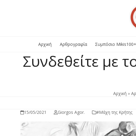
Skip
to
content
Αρχική
Αρθρογραφία
Συμπόσιο Mikis100
Συνδεθείτε με τ
Αρχική
»
Α
15/05/2021
Giorgos Agor.
#Μάχη της Κρήτης