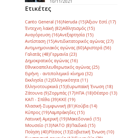
10/11/2021
Ετικέτες
Canto General
(16)
Neruda
(15)
Άξιον Εστί
(17)
Έντεχνη λαϊκή
(82)
Αθλητισμός
(15)
Αναγόρευση
(16)
Ανεξαρτησία
(15)
Αντίσταση
(15)
Αντιδικτατορικός αγώνας
(27)
Αντιμνημονιακός αγώνας
(60)
Αριστερά
(56)
Γαλατάς
(48)
Γερμανία
(23)
Δημοκρατικός αγώνας
(16)
Εθνικοαπελευθερωτικός αγώνας
(25)
Ειρήνη - αντιπολεμικό κίνημα
(32)
Εκκλησία
(12)
Ελληνικότητα
(11)
Ελληνοτουρκικά
(15)
Ευρωπαϊκή Ένωση
(18)
Ζάτουνα
(9)
Ζορμπάς
(17)
ΗΠΑ
(18)
Θέατρο
(13)
ΚΑΠ - Σπίθα
(39)
ΚΚΕ
(19)
Κλασική-Συμφωνική
(81)
Κούβα
(14)
Κύπρος
(19)
Λαμπράκηδες
(15)
Λατινική Αμερική
(19)
Μακεδονικό
(15)
Μουσείο
(13)
ΝΑΤΟ
(8)
Παιδικά
(15)
Ποίηση
(40)
Ρίτσος
(13)
Σοβιετική Ένωση
(10)