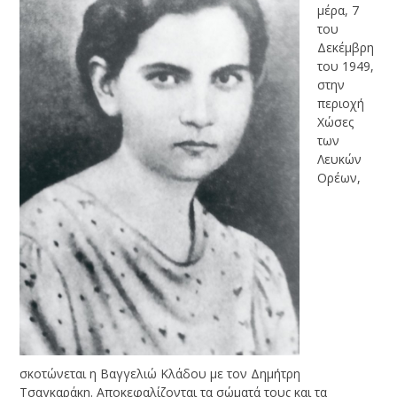
μέρα, 7
του
Δεκέμβρη
του 1949,
στην
περιοχή
Χώσες
των
Λευκών
Ορέων,
σκοτώνεται η Βαγγελιώ Κλάδου με τον Δημήτρη
Τσαγκαράκη. Αποκεφαλίζονται τα σώματά τους και τα