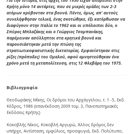
Για την ιστορία, στις αρχές του 1950 είχαν απομείνει στην
Κρήτη μόνο 14 αντάρτες, που σε μικρές ομάδες των 2-3
ατόμων κρύβονταν στα βουνά. Πέντε, όμως, απ’ αυτούς
συνελήφθησαν τελικά, ένας σκοτώθηκε, έξι κατόρθωσαν να
διαφύγουν στην Ιταλία το 1962 και οι υπόλοιποι δύο, ο
Σπύρος Μπλαζάκης και ο Γεώργιος Τσομπανάκης,
παρέμειναν ασύλληπτοι στα κρητικά βουνά και
παρουσιάστηκαν μετά την πτώση της
στρατιωτικοφασιστικής δικτατορίας. Εμφανίστηκαν στις
ρίζες (πρόποδες) του Ομαλού, αφού αμνηστεύθηκαν ένα
χρόνο μετά τη μεταπολίτευση, στις 12 Φλεβάρη του 1975.
Βιβλιογραφία
Θεοδωράκης Μίκης, Οι δρόμοι του Αρχάγγελου, τ. 1 -5, Εκδ.
Κέδρος, 1986 (επανέκδοση 2009 τομ. 3, Πανεπιστημιακές
Εκδόσεις Κρήτης)
Κοκοβλής Νίκος, Κοκοβλή Αργυρώ, Άλλος δρόμος δεν
υπήρχε, Αντίσταση, εμφύλιος, προσφυγιά, Εκδ. Πολύτυπο,