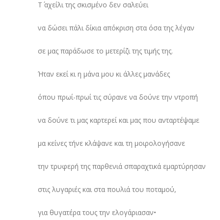
Τ΄ αχείλι της σκισμένο δεν σαλεύει
να δώσει πάλι δίκια απόκριση στα όσα της λέγαν
σε μας παράδωσε το μετερίζι της τιμής της.
Ήταν εκεί κι η μάνα μου κι άλλες μανάδες
όπου πρωί-πρωί τις σύρανε να δούνε την ντροπή
να δούνε τι μας καρτερεί και μας που ανταρτέψαμε
μα κείνες τήνε κλάψανε και τη μοιρολογήσανε
την τρυφερή της παρθενιά σπαραχτικά εμαρτύρησαν
στις λυγαριές και στα πουλιά του ποταμού,
για θυγατέρα τους την ελογάριασαν•