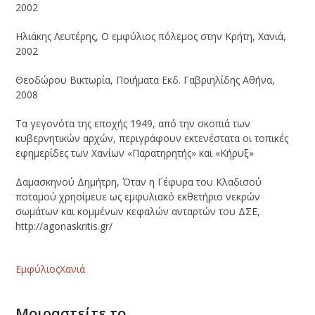
2002
Ηλιάκης Λευτέρης, Ο εμφύλιος πόλεμος στην Κρήτη, Χανιά,
2002
Θεοδώρου Βικτωρία, Ποιήματα Εκδ. Γαβριηλίδης Αθήνα,
2008
Τα γεγονότα της εποχής 1949, από την σκοπιά των
κυβερνητικών αρχών, περιγράφουν εκτενέστατα οι τοπικές
εφημερίδες των Χανίων «Παρατηρητής» και «Κήρυξ»
Δαμασκηνού Δημήτρη, Όταν η Γέφυρα του Κλαδισού
ποταμού χρησίμευε ως εμφυλιακό εκθετήριο νεκρών
σωμάτων και κομμένων κεφαλών ανταρτών του ΔΣΕ,
http://agonaskritis.gr/
Εμφύλιος
Χανιά
Μοιραστείτε το