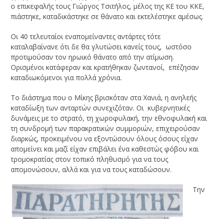
ο επικεφαλής τους Γιώργος Τσιτήλος, μέλος της ΚΕ του ΚΚΕ,
πιάστηκε, καταδικάστηκε σε θάνατο και εκτελέστηκε αμέσως.
Οι 40 τελευταίοι εναπομείναντες αντάρτες τότε
καταλαβαίνανε ότι δε θα γλυτώσει κανείς τους, ωστόσο
προτιμούσαν τον ηρωικό θάνατο από την ατίμωση.
Ορισμένοι κατάφεραν και κρατήθηκαν ζωντανοί, επέζησαν
καταδιωκόμενοι για πολλά χρόνια.
Το διάστημα που ο Μίκης βρισκόταν στα Χανιά, η ανηλεής
καταδίωξη των ανταρτών συνεχιζόταν. Οι κυβερνητικές
δυνάμεις με το στρατό, τη χωροφυλακή, την εθνοφυλακή και
τη συνδρομή των παρακρατικών συμμοριών, επιχειρούσαν
διαρκώς, προκειμένου να εξοντώσουν όλους όσους είχαν
απομείνει και μαζί είχαν επιβάλει ένα καθεστώς φόβου και
τρομοκρατίας στον τοπικό πληθυσμό για να τους
απομονώσουν, αλλά και για να τους καταδώσουν.
Την