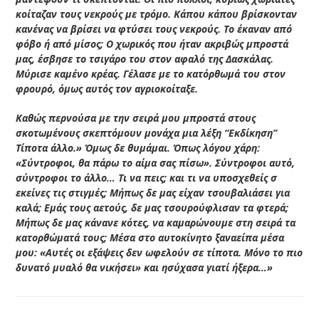
κοίταζαν τους νεκρούς με τρόμο. Κάπου κάπου βρίσκονταν
κανένας να βρίσει να φτύσει τους νεκρούς. Το έκαναν από
φόβο ή από μίσος; Ο χωρικός που ήταν ακριβώς μπροστά
μας, έσβησε το τσιγάρο του στον αφαλό της Δασκάλας.
Μύρισε καμένο κρέας. Γέλασε με το κατόρθωμά του στον
φρουρό, όμως αυτός τον αγριοκοίταξε.
Καθώς περνούσα με την σειρά μου μπροστά στους
σκοτωμένους σκεπτόμουν μονάχα μια λέξη “Εκδίκηση”
Τίποτα άλλο.» Όμως δε θυμάμαι. Όπως λόγου χάρη:
«Σύντροφοι, θα πάρω το αίμα σας πίσω». Σύντροφοι αυτό,
σύντροφοι το άλλο… Τι να πεις; και τι να υποσχεθείς σ
εκείνες τις στιγμές; Μήπως δε μας είχαν τσουβαλιάσει για
καλά; Εμάς τους αετούς, δε μας τσουρούφλισαν τα φτερά;
Μήπως δε μας κάνανε κότες, να καμαρώνουμε στη σειρά τα
κατορθώματά τους; Μέσα στο αυτοκίνητο ξαναείπα μέσα
μου: «Αυτές οι εξάψεις δεν ωφελούν σε τίποτα. Μόνο το πιο
δυνατό μυαλό θα νικήσει» και ησύχασα γιατί ήξερα…»