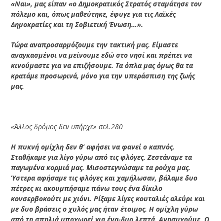
«Ναι», μας είπαν «ο Δημοκρατικός Στρατός σταμάτησε τον
πόλεμο και, όπως μαθεύτηκε, έφυγε για τις Λαϊκές
Δημοκρατίες και τη Σοβιετική Ένωση…».
Τώρα αναπροσαρμόζουμε την τακτική μας. Είμαστε
αναγκασμένοι να μείνουμε εδώ στο νησί και πρέπει να
κινούμαστε για να επιζήσουμε. Τα όπλα μας όμως θα τα
κρατάμε προσωρινά, μόνο για την υπεράσπιση της ζωής
μας.
«Άλλος δρόμος δεν υπήρχε» σελ.280
Η πυκνή ομίχλη δεν θ’ αφήσει να φανεί ο καπνός.
Σταθήκαμε για λίγο γύρω από τις φλόγες. Ζεστάναμε τα
παγωμένα κορμιά μας. Μισοστεγνώσαμε τα ρούχα μας.
Ύστερα αφήσαμε τις φλόγες και χαμήλωσαν, βάλαμε δυο
πέτρες κι ακουμπήσαμε πάνω τους ένα δίκιλο
κονσερβοκούτι με χιόνι. Ρίξαμε λίγες κουταλιές αλεύρι και
με δυο βράσεις ο χυλός μας ήταν έτοιμος. Η ομίχλη γύρω
από τη σπηλιά υποχωρεί για ένα-δυο λεπτά. Ανησυχούμε. Ο