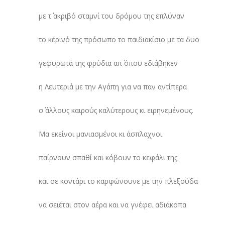
με τ΄ ακριβό σταμνί του δρόμου της επλύναν
το κέρινό της πρόσωπο το παιδιακίσιο με τα δυο
γεφυρωτά της φρύδια απ΄ όπου εδιάβηκεν
η Λευτεριά με την Αγάπη για να παν αντίπερα
σ΄ άλλους καιρούς καλύτερους κι ειρηνεμένους.
Μα εκείνοι μανιασμένοι κι άσπλαχνοι
παίρνουν σπαθί και κόβουν το κεφάλι της
και σε κοντάρι το καρφώνουνε με την πλεξούδα
να σειέται στον αέρα και να γνέφει αδιάκοπα