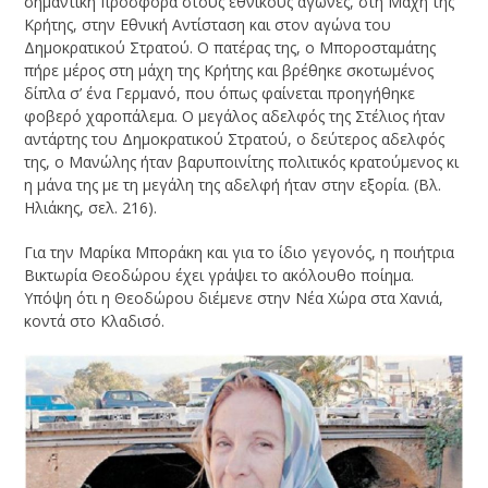
σημαντική προσφορά στους εθνικούς αγώνες, στη Μάχη της
Κρήτης, στην Εθνική Αντίσταση και στον αγώνα του
Δημοκρατικού Στρατού. Ο πατέρας της, ο Μποροσταμάτης
πήρε μέρος στη μάχη της Κρήτης και βρέθηκε σκοτωμένος
δίπλα σ’ ένα Γερμανό, που όπως φαίνεται προηγήθηκε
φοβερό χαροπάλεμα. Ο μεγάλος αδελφός της Στέλιος ήταν
αντάρτης του Δημοκρατικού Στρατού, ο δεύτερος αδελφός
της, ο Μανώλης ήταν βαρυποινίτης πολιτικός κρατούμενος κι
η μάνα της με τη μεγάλη της αδελφή ήταν στην εξορία. (Βλ.
Ηλιάκης, σελ. 216).
Για την Μαρίκα Μποράκη και για το ίδιο γεγονός, η ποιήτρια
Βικτωρία Θεοδώρου έχει γράψει το ακόλουθο ποίημα.
Υπόψη ότι η Θεοδώρου διέμενε στην Νέα Χώρα στα Χανιά,
κοντά στο Κλαδισό.