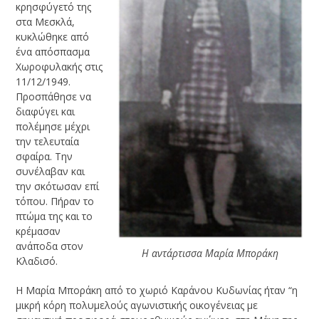
κρησφύγετό της
στα Μεσκλά,
κυκλώθηκε από
ένα απόσπασμα
Χωροφυλακής στις
11/12/1949.
Προσπάθησε να
διαφύγει και
πολέμησε μέχρι
την τελευταία
σφαίρα. Την
συνέλαβαν και
την σκότωσαν επί
τόπου. Πήραν το
πτώμα της και το
κρέμασαν
ανάποδα στον
Η αντάρτισσα Μαρία Μποράκη
Κλαδισό.
Η Μαρία Μποράκη από το χωριό Καράνου Κυδωνίας ήταν “η
μικρή κόρη πολυμελούς αγωνιστικής οικογένειας με