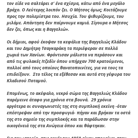
τον είδε να σαλτάρει σ’ ένα σχίσμα, κάτω από ένα μεγάλο
βράχο. Ο Λεύτερης λοιπόν ζει. Ο Μήτσος όμως; Κοιτάζουμε
προς την πολεμίστρα του. Ησυχία. Του ψιθυρίζουμε, του
μιλάμε. Απάντηση δεν παίρνουμε καμιά. Σίγουρα ο Μήτσος
δεν ζει, όπως και η Βαγγελιώ».
Οι δήμιοι, αφού έκοψαν τα κεφάλια της Βαγγελιώς Κλάδου
και του Δημήτρη Τσαγκαράκη τα περιέφεραν σε πολλά
χωριά των Χανίων. Φρόντισαν μάλιστα να περάσουν και
από τις φυλακές Ιτζεδίν όπου υπήρχαν 700 κρατούμενοι,
πολλοί από τους οποίους θανατοποινίτες, για να τους τα
επιδείξουν. Στο τέλος τα εξέθεσαν και αυτά στη γέφυρα του
Κλαδισού Ποταμού.
Επομένως, το ακέφαλο, νεκρό σώμα της Βαγγελιώς Κλάδου
παρέμεινε άταφο για χρόνια στα βουνά. 29 χρόνια
αργότερα οι συναγωνιστές της στη συμπλοκή εκείνη -όταν
επέστρεψαν από την προσφυγιά- πήγαν και βρήκαν τα οστά
της στο σημείο της συμπλοκής και τα παράδωσαν στην
οικογένειά της στα Ανώγεια όπου και θάφτηκαν.