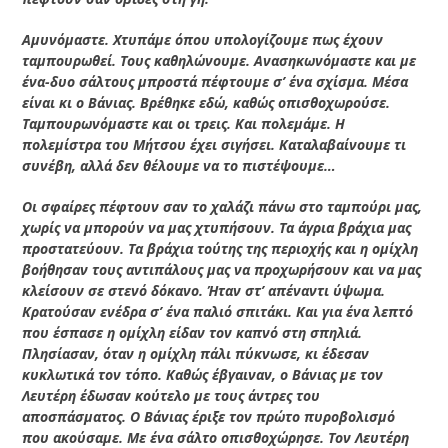
Αμυνόμαστε. Χτυπάμε όπου υπολογίζουμε πως έχουν
ταμπουρωθεί. Τους καθηλώνουμε. Ανασηκωνόμαστε και με
ένα-δυο σάλτους μπροστά πέφτουμε σ’ ένα σχίσμα. Μέσα
είναι κι ο Βάνιας. Βρέθηκε εδώ, καθώς οπισθοχωρούσε.
Ταμπουρωνόμαστε και οι τρεις. Και πολεμάμε. Η
πολεμίστρα του Μήτσου έχει σιγήσει. Καταλαβαίνουμε τι
συνέβη, αλλά δεν θέλουμε να το πιστέψουμε…
Οι σφαίρες πέφτουν σαν το χαλάζι πάνω στο ταμπούρι μας,
χωρίς να μπορούν να μας χτυπήσουν. Τα άγρια βράχια μας
προστατεύουν. Τα βράχια τούτης της περιοχής και η ομίχλη
βοήθησαν τους αντιπάλους μας να προχωρήσουν και να μας
κλείσουν σε στενό δόκανο. Ήταν στ’ απέναντι ύψωμα.
Κρατούσαν ενέδρα σ’ ένα παλιό σπιτάκι. Και για ένα λεπτό
που έσπασε η ομίχλη είδαν τον καπνό στη σπηλιά.
Πλησίασαν, όταν η ομίχλη πάλι πύκνωσε, κι έδεσαν
κυκλωτικά τον τόπο. Καθώς έβγαιναν, ο Βάνιας με τον
Λευτέρη έδωσαν κούτελο με τους άντρες του
αποσπάσματος. Ο Βάνιας έριξε τον πρώτο πυροβολισμό
που ακούσαμε. Με ένα σάλτο οπισθοχώρησε. Τον Λευτέρη