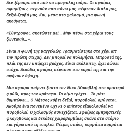
Δεν ξέρουμε από πού να προφυλαχτούμε. Οι σφαίρες
σφυρίζουν, περνούν από πάνω μας, πέφτουν δίπλα μας,
δεξιά-ζερβά μας. Και, μέσα στο χαλασμό, μια φωνή
ακούγεται.
«Σύντροφοι, σκοτώστε με!… Μην πέσω στα χέρια τους
ζωντανή!…».
Είναι η φωνή της Βαγγελιώς. Τραυματίστηκε στο χέρι απ’
την πρώτη στιγμή. Δεν μπορεί να πολεμήσει. Μπροστά της,
πλάι της δεν υπάρχει βράχος. Είναι ακάλυπτη, έχει δώσει
στόχο. Δεκάδες σφαίρες πέφτουν στο κορμί της και την
αφήνουν άψυχη.
Μια σφαίρα παίρνει ξυστά τον Νίκο (Κοκοβλή) στο αριστερό
φρύδι, προς τον κρόταφο. Το αίμα τρέχει… Το μάτι
θαμπώνει… Ο Μήτσος κόβει δεξιά, πυροβολεί, αμύνεται.
Ακούμε ένα πονεμένο ωχ! Κι ο Μήτσος εξακολουθεί να
πυροβολεί. Ο χαλασμός συνεχίζεται. Σφαίρες εμπρηστικές,
φλογοβόλες και δεκάδες χειροβομβίδες σκάνε στο στόμιο
και γύρω από τη σπηλιά. Πέτρες σπάνε, κομμάτια κομμάτια
πέφτουν σαν οβίδες στη γη.