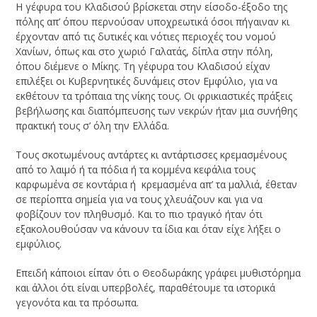
Η γέφυρα του Κλαδισού βρίσκεται στην είσοδο-έξοδο της
πόλης απ’ όπου περνούσαν υποχρεωτικά όσοι πήγαιναν κι
έρχονταν από τις δυτικές και νότιες περιοχές του νομού
Χανίων, όπως και στο χωριό Γαλατάς, δίπλα στην πόλη,
όπου διέμενε ο Μίκης. Τη γέφυρα του Κλαδισού είχαν
επιλέξει οι Κυβερνητικές δυνάμεις στον Εμφύλιο, για να
εκθέτουν τα τρόπαια της νίκης τους. Οι φρικιαστικές πράξεις
βεβήλωσης και διαπόμπευσης των νεκρών ήταν μια συνήθης
πρακτική τους σ’ όλη την Ελλάδα.
Τους σκοτωμένους αντάρτες κι αντάρτισσες κρεμασμένους
από το λαιμό ή τα πόδια ή τα κομμένα κεφάλια τους
καρφωμένα σε κοντάρια ή κρεμασμένα απ’ τα μαλλιά, έθεταν
σε περίοπτα σημεία για να τους χλευάζουν και για να
φοβίζουν τον πληθυσμό. Και το πιο τραγικό ήταν ότι
εξακολουθούσαν να κάνουν τα ίδια και όταν είχε λήξει ο
εμφύλιος.
Επειδή κάποιοι είπαν ότι ο Θεοδωράκης γράφει μυθιστόρημα
και άλλοι ότι είναι υπερβολές, παραθέτουμε τα ιστορικά
γεγονότα και τα πρόσωπα.