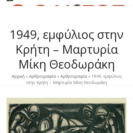
Skip
Open
Close
to
content
mobile
mobile
menu
menu
1949, εμφύλιος στην
Κρήτη – Μαρτυρία
Μίκη Θεοδωράκη
Αρχική
»
Αρθρογραφία
»
Αρθρογραφία
»
1949, εμφύλιος
στην Κρήτη – Μαρτυρία Μίκη Θεοδωράκη