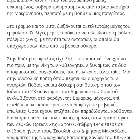
ατμόπλοιο «Ελένη». Ήταν ένα ανθρώπινο ράκος,
σακατεμένος, σοβαρά τραυματισμένος από τα βασανιστήρια
της Μακρονήσου, περπατά με τη βοήθεια μιας πατερίτσας.
Στο Γράμμο και το Βίτσι διεξάγονται οι τελευταίες μάχες του
εμφυλίου. Σε λίγες μέρες επρόκειτο να τελειώσει ο εμφύλιος
πόλεμος (29/8), με την ήτα των ανταρτών, οι οποίοι θα
υποχωρούσαν πίσω από τα βόρεια σύνορα.
Στην Κρήτη ο εμφύλιος είχε λήξει -ουσιαστικά- ένα χρόνο
πιο πριν, με την νίκη των κυβερνητικών δυνάμεων σε δυο
αποφασιστικές συγκρούσεις που ήταν και οι τελευταίες. Μια
στην ανατολική Κρήτη όπου πέφτει και ο αρχηγός των
ανταρτών Ποδιάς και μια δεύτερη στη δυτική, όπου τον
Ιούνιο του ’48 οι αντάρτες του Δημοκρατικού Στρατού
εγκλωβίζονται στο φαράγγι της Σαμαριάς, μάχονται επί
πενθήμερο και καταφέρνουν να διαφύγουν με βαριές
απώλειες. Όσοι έχουν επιζήσει δεν παραδίδονται, κρύβονται
διασκορπισμένοι σε πολύ μικρές ομάδες στον ορεινό όγκο
των Λευκών Ορέων. Στις 26 του Οκτώβρη 1948 έπεσε σε
ενέδρα η ηγεσία τους. Σκοτώθηκε ο Δημήτρης Μακριδάκης,
γραμματέας της Νομαρχιακής Επιτροπής Χανίων του ΚΚΕ, και