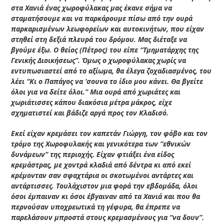
στα Χανιά ένας χωροφύλακας μας έκανε σήμα να
σταματήσουμε και να παρκάρουμε πίσω από την ουρά
παρκαρισμένων λεωφορείων και αυτοκινήτων, που είχαν
στηθεί στη δεξιά πλευρά του δρόμου. Μας διέταξε να
βγούμε έξω. Ο θείος (Πέτρος) του είπε “Τμηματάρχης της
Γενικής Διοικήσεως”. Όμως ο χωροφύλακας χωρίς να
εντυπωσιαστεί από το αξίωμα, θα έλεγα ζοχαδιασμένος, του
λέει “Κι ο Παπάγος να ‘σουνα το ίδιο μου κάνει. Θα βγείτε
όλοι για να δείτε όλοι.” Μια ουρά από χωριάτες και
χωριάτισσες κάπου διακόσια μέτρα μάκρος, είχε
σχηματιστεί και βάδιζε αργά προς τον Κλαδισό.
Εκεί είχαν κρεμάσει τον καπετάν Γιώργη, τον φόβο και τον
τρόμο της Χωροφυλακής και γενικότερα των “εθνικών
δυνάμεων” της περιοχής. Είχαν φτιάξει ένα είδος
κρεμάστρας, με χοντρά κλαδιά από δέντρα κι από εκεί
κρέμονταν σαν σφαχτάρια οι σκοτωμένοι αντάρτες και
αντάρτισσες. Τουλάχιστον μια φορά την εβδομάδα, όλοι
όσοι έμπαιναν κι όσοι έβγαιναν από τα Χανιά και που θα
περνούσαν υποχρεωτικά τη γέφυρα, θα έπρεπε να
παρελάσουν μπροστά στους κρεμασμένους για “να δουν”.