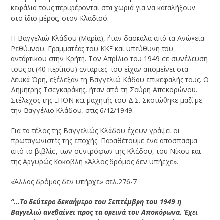
κεφάλια τους περιφέρονται στα χωριά για να καταλήξουν
στο ίδιο μέρος, στον Κλαδισό.
Η Βαγγελιώ Κλάδου (Μαρία), ήταν δασκάλα από τα Ανώγεια
Ρεθύμνου. Γραμματέας του ΚΚΕ και υπεύθυνη του
αντάρτικου στην Κρήτη. Τον Απρίλιο του 1949 σε συνέλευσή
τους οι (40 περίπου) αντάρτες που είχαν απομείνει στα
Λευκά Όρη, εξέλεξαν τη Βαγγελιώ Κάδου επικεφαλής τους. Ο
Δημήτρης Τσαγκαράκης, ήταν από τη Σούρη Αποκορώνου.
Στέλεχος της ΕΠΟΝ και μαχητής του Δ.Σ. Σκοτώθηκε μαζί με
την Βαγγέλιο Κλάδου, στις 6/12/1949.
Για το τέλος της Βαγγελιώς Κλάδου έχουν γράψει οι
πρωταγωνιστές της εποχής. Παραθέτουμε ένα απόσπασμα
από το βιβλίο, των συντρόφων της Κλάδου, του Νίκου και
της Αργυρώς Κοκοβλή «Άλλος δρόμος δεν υπήρχε».
«Άλλος δρόμος δεν υπήρχε» σελ.276-7
“…Το δεύτερο δεκαήμερο του Σεπτέμβρη του 1949 η
Βαγγελιώ ανεβαίνει προς τα ορεινά του Αποκόρωνα. Έχει