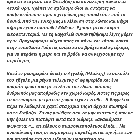
οριστεί στα μέσα του Οκτώβρη μια συνάντηση πάνω στα
Λευκά Όρη. Πρέπει να σμίξουμε όλοι οι αντάρτες να
κουβεντιάσουμε πριν ο χειμώνας μας αποκλείσει από τα
βουνά. Από τη Γενική μας Συνέλευση στις Χώσες και μέχρι
σήμερα έχουν σκοτωθεί δώδεκα. Έχουμε μείνει καμιά
εικοσιπενταριά. Με τη Βαγγελιώ συναντηθήκαμε λίγες μέρες
πριν. Προχωρήσαμε νύχτα προς τα πάνω και κάπου κοντά
στην τοποθεσία Γούρνες ανάμεσα σε βράχια καλυφτήκαμε,
για να περάσει η μέρα και το βράδυ να συνεχίσουμε την
πορεία μας.
Κατά το μεσημεράκι άνοιξε ο Αγγελής (Ηλιάκης) το σακούλι
του έβγαλε μια ρέγκα τυλιγμένη σ’ εφημερίδα και ένα
κομμάτι ψωμί που με κίνδυνο του έδωσε κάποιος
άνθρωπός μας αποβραδίς στο χωριό Καρές. Αυτές τις μέρες
τα αστυνομικά μέτρα στα χωριά είχαν ενταθεί. Η Βαγγελιώ
πήρε το λαδωμένο χαρτί στα χέρια της κι άρχισε σιωπηρά
να το διαβάζει. Συνοφρυώθηκε σαν να μην πίστευε ή σαν να
μην ήθελε να πιστέψει αυτά που διάβαζε. Ξαναδιάβασε
φωναχτά: «… επιτέλους ο συμμοριτοπόλεμος έληξε… Με
ανακοίνωσή τους οι συμμορίτες παραδέχονται την ήττα των
και αποσύρονται στο Σιδηρούν Παραπέτασμα».