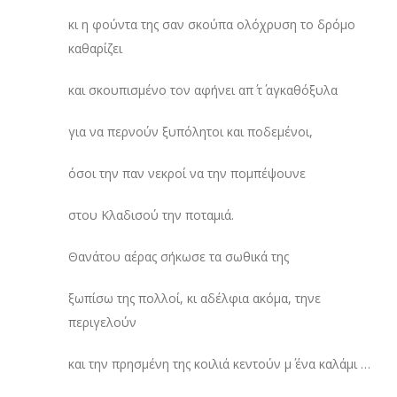
κι η φούντα της σαν σκούπα ολόχρυση το δρόμο
καθαρίζει
και σκουπισμένο τον αφήνει απ΄ τ΄ αγκαθόξυλα
για να περνούν ξυπόλητοι και ποδεμένοι,
όσοι την παν νεκροί να την πομπέψουνε
στου Κλαδισού την ποταμιά.
Θανάτου αέρας σήκωσε τα σωθικά της
ξωπίσω της πολλοί, κι αδέλφια ακόμα, τηνε
περιγελούν
και την πρησμένη της κοιλιά κεντούν μ΄ ένα καλάμι …