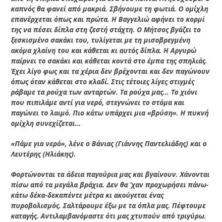
καπνός θα φανεί από μακριά. Σβήνουμε τη φωτιά. Ο ομίχλη
επανέρχεται όπως και πρώτα. Η Βαγγελιώ αφήνει το κορμί
της να πέσει δίπλα στη ζεστή στάχτη. Ο Μήτσος βγάζει το
ξεσκισμένο σακάκι του, τυλίγεται με τη μισοβρεγμένη
ακόμα χλαίνη του και κάθεται κι αυτός δίπλα. Η Αργυρώ
παίρνει το σακάκι και κάθεται κοντά στο έμπα της σπηλιάς.
Έχει λίγο φως και τα χέρια δεν βρέχονται και δεν παγώνουν
όπως όταν κάθεται στο κλαδί. Στις τέτοιες λίγες στιγμές
ράβαμε τα ρούχα των ανταρτών. Τα ρούχα μας… Το χιόνι
που πιπιλάμε αντί για νερό, στεγνώνει το στόμα και
παγώνει το λαιμό. Πιο κάτω υπάρχει μια «βρύση». Η πυκνή
ομίχλη συνεχίζεται…
«Πάμε για νερό», λένε ο Βάνιας (Γιάννης Παντελιάδης) και ο
Λευτέρης (Ηλιάκης).
Φορτώνονται τα άδεια παγούρια μας και βγαίνουν. Χάνονται
πίσω από τα μεγάλα βράχια. Δεν θα ’χαν προχωρήσει πάνω-
κάτω δέκα-δεκαπέντε μέτρα κι ακούγεται ένας
πυροβολισμός. Σαλτάρουμε έξω με τα όπλα μας. Πέφτουμε
καταγής. Αντιλαμβανόμαστε ότι μας χτυπούν από τριγύρω.