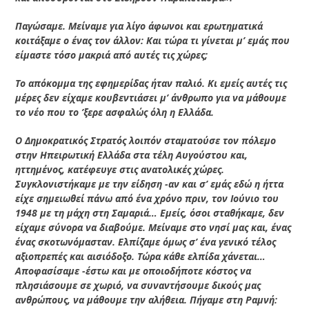
Παγώσαμε. Μείναμε για λίγο άφωνοι και ερωτηματικά
κοιτάξαμε ο ένας τον άλλον: Και τώρα τι γίνεται μ’ εμάς που
είμαστε τόσο μακριά από αυτές τις χώρες;
Το απόκομμα της εφημερίδας ήταν παλιό. Κι εμείς αυτές τις
μέρες δεν είχαμε κουβεντιάσει μ’ άνθρωπο για να μάθουμε
το νέο που το ’ξερε ασφαλώς όλη η Ελλάδα.
Ο Δημοκρατικός Στρατός λοιπόν σταματούσε τον πόλεμο
στην Ηπειρωτική Ελλάδα στα τέλη Αυγούστου και,
ηττημένος, κατέφευγε στις ανατολικές χώρες.
Συγκλονιστήκαμε με την είδηση -αν και σ’ εμάς εδώ η ήττα
είχε σημειωθεί πάνω από ένα χρόνο πριν, τον Ιούνιο του
1948 με τη μάχη στη Σαμαριά… Εμείς, όσοι σταθήκαμε, δεν
είχαμε σύνορα να διαβούμε. Μείναμε στο νησί μας και, ένας
ένας σκοτωνόμασταν. Ελπίζαμε όμως σ’ ένα γενικό τέλος
αξιοπρεπές και αισιόδοξο. Τώρα κάθε ελπίδα χάνεται…
Αποφασίσαμε -έστω και με οποιοδήποτε κόστος να
πλησιάσουμε σε χωριό, να συναντήσουμε δικούς μας
ανθρώπους, να μάθουμε την αλήθεια. Πήγαμε στη Ραμνή: