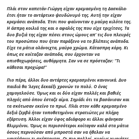
Πλάι στον καπετάν-Γιώργη είχαν κρεμασμένη τη Δασκάλα-
έτσι ήταν το αντάρτικο ψευδώνυμό της. Αυτή την είχαν
κρεμάσει ανάποδα. Έτσι που φαίνονταν η μαύρη κιλότα της.
Η άσπρη κοιλιά της και ο αφαλός της που είχε τριχίτσες. Τα
δυο βυζιά της είχαν πέσει στους ώμους απ’ τις δυο πλευρές
του προσώπου που ήταν παράξενο να το βλέπεις ανάποδα.
Είχε τα μάτια ολάνοιχτα, μαύρο χρώμα. Κάτασπρη κόρη. Κι
όπως σε κοίταζαν ανάποδα, σου έρχονταν να
οπισθοχωρήσεις, αυθόρμητα. Σαν να σε πρόσταζαν: “Τι
κάθεσαι προχώρα!”
Πιο πέρα, άλλοι δυο αντάρτες κρεμασμένοι κανονικά. Δυο
παιδιά θα ‘λεγες δεκαέξι χρονών το πολύ. Ο ένας
χαμογελούσε. Όμως και οι δύο είχαν πολλές και βαθιές
πληγές από όπου έσταζε αίμα. Σημάδι ότι τα βασάνισαν και
τα σκότωσαν εκείνο το πρωί. Πλάι στον κάθε κρεμασμένο
δεξιά ζερβά ήταν τοποθετημένοι στρατιώτες με πλήρη
εξάρτυση. Άλλοι είχαν ύφος αδιάφορο κι άλλοι φάνηκαν
θλιμμένοι. Όμως οι περισσότεροι κοίταγαν καλά στα μάτια
όσους περνούσαν από μπροστά σαν να ήθελαν να
μαντέψουν τι σκέπτονται. Οι πιο πολλοί, κυρίως χωριάτες