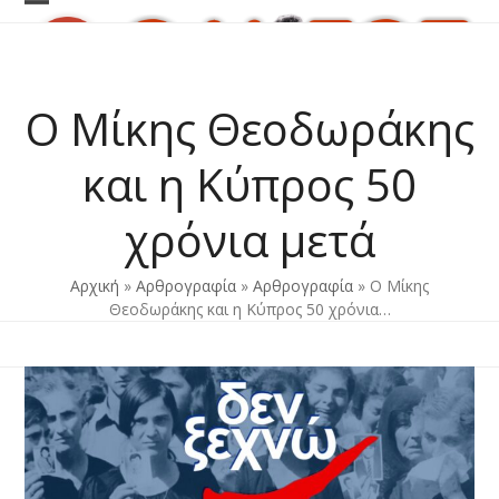
Skip
Open
Close
to
content
mobile
mobile
menu
menu
Ο Μίκης Θεοδωράκης
και η Κύπρος 50
χρόνια μετά
Αρχική
»
Αρθρογραφία
»
Αρθρογραφία
»
Ο Μίκης
Θεοδωράκης και η Κύπρος 50 χρόνια…