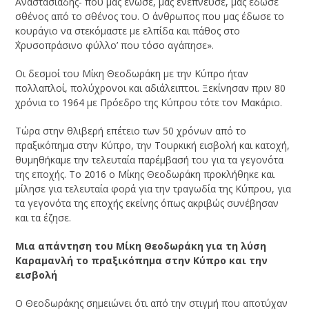
Αναστασιάδης- που μας ένωσε, μας ενέπνευσε, μας έδωσε
σθένος από το σθένος του. Ο άνθρωπος που μας έδωσε το
κουράγιο να στεκόμαστε με ελπίδα και πάθος στο
΄Χρυσοπράσινο φύλλο’ που τόσο αγάπησε».
Οι δεσμοί του Μίκη Θεοδωράκη με την Κύπρο ήταν
πολλαπλοί, πολύχρονοι και αδιάλειπτοι. Ξεκίνησαν πριν 80
χρόνια το 1964 με Πρόεδρο της Κύπρου τότε τον Μακάριο.
Τώρα στην θλιβερή επέτειο των 50 χρόνων από το
πραξικόπημα στην Κύπρο, την Τουρκική εισβολή και κατοχή,
θυμηθήκαμε την τελευταία παρέμβασή του για τα γεγονότα
της εποχής. Το 2016 ο Μίκης Θεοδωράκη προκλήθηκε και
μίλησε για τελευταία φορά για την τραγωδία της Κύπρου, για
τα γεγονότα της εποχής εκείνης όπως ακριβώς συνέβησαν
και τα έζησε.
Μια απάντηση του Μίκη Θεοδωράκη για τη λύση
Καραμανλή
το πραξικόπημα στην Κύπρο και την
εισβολή
Ο Θεοδωράκης σημειώνει ότι από την στιγμή που αποτύχαν