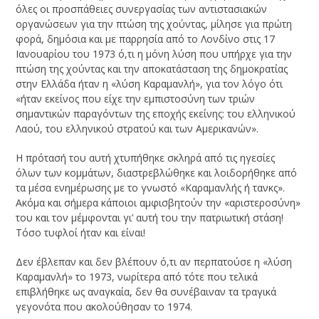
όλες οι προσπάθειες συνεργασίας των αντιστασιακών
οργανώσεων για την πτώση της χούντας, μίλησε για πρώτη
φορά, δημόσια και με παρρησία από το Λονδίνο στις 17
Ιανουαρίου του 1973 ό,τι η μόνη λύση που υπήρχε για την
πτώση της χούντας και την αποκατάσταση της δημοκρατίας
στην Ελλάδα ήταν η «λύση Καραμανλή», για τον λόγο ότι
«ήταν εκείνος που είχε την εμπιστοσύνη των τριών
σημαντικών παραγόντων της εποχής εκείνης: του ελληνικού
Λαού, του ελληνικού στρατού και των Αμερικανών».
Η πρότασή του αυτή χτυπήθηκε σκληρά από τις ηγεσίες
όλων των κομμάτων, διαστρεβλώθηκε και λοιδορήθηκε από
τα μέσα ενημέρωσης με το γνωστό «Καραμανλής ή τανκς».
Ακόμα και σήμερα κάποιοι αμφισβητούν την «αριστεροσύνη»
του και τον μέμφονται γι’ αυτή του την πατριωτική στάση!
Τόσο τυφλοί ήταν και είναι!
Δεν έβλεπαν και δεν βλέπουν ό,τι αν περπατούσε η «λύση
Καραμανλή» το 1973, νωρίτερα από τότε που τελικά
επιβλήθηκε ως αναγκαία, δεν θα συνέβαιναν τα τραγικά
γεγονότα που ακολούθησαν το 1974.