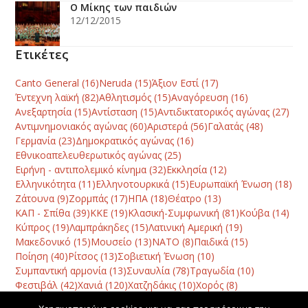
Ο Μίκης των παιδιών
12/12/2015
Ετικέτες
Canto General
(16)
Neruda
(15)
Άξιον Εστί
(17)
Έντεχνη λαϊκή
(82)
Αθλητισμός
(15)
Αναγόρευση
(16)
Ανεξαρτησία
(15)
Αντίσταση
(15)
Αντιδικτατορικός αγώνας
(27)
Αντιμνημονιακός αγώνας
(60)
Αριστερά
(56)
Γαλατάς
(48)
Γερμανία
(23)
Δημοκρατικός αγώνας
(16)
Εθνικοαπελευθερωτικός αγώνας
(25)
Ειρήνη - αντιπολεμικό κίνημα
(32)
Εκκλησία
(12)
Ελληνικότητα
(11)
Ελληνοτουρκικά
(15)
Ευρωπαϊκή Ένωση
(18)
Ζάτουνα
(9)
Ζορμπάς
(17)
ΗΠΑ
(18)
Θέατρο
(13)
ΚΑΠ - Σπίθα
(39)
ΚΚΕ
(19)
Κλασική-Συμφωνική
(81)
Κούβα
(14)
Κύπρος
(19)
Λαμπράκηδες
(15)
Λατινική Αμερική
(19)
Μακεδονικό
(15)
Μουσείο
(13)
ΝΑΤΟ
(8)
Παιδικά
(15)
Ποίηση
(40)
Ρίτσος
(13)
Σοβιετική Ένωση
(10)
Συμπαντική αρμονία
(13)
Συναυλία
(78)
Τραγωδία
(10)
Φεστιβάλ
(42)
Χανιά
(120)
Χατζηδάκις
(10)
Χορός
(8)