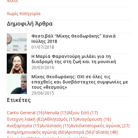
Φίλοι
Χωρίς Κατηγορία
Δημοφιλή Άρθρα
Φεστιβάλ “Μίκης Θεοδωράκης” Χανιά
Ιούλης 2018
01/07/2018
Η Μαρία Φαραντούρη μιλάει για τη
διαδρομή της στη ζωή και τη μουσική
20/03/2016
Μίκης Θεοδωράκης: ΟΧΙ σε όλες τις
επαχθείς και δυσβάσταχτες συμφωνίες με
τους «θεσμούς»
29/06/2015
Ετικέτες
Canto General
(16)
Neruda
(15)
Άξιον Εστί
(17)
Έντεχνη λαϊκή
(82)
Αθλητισμός
(15)
Αναγόρευση
(16)
Ανεξαρτησία
(15)
Αντίσταση
(15)
Αντιδικτατορικός αγώνας
(27)
Αντιμνημονιακός αγώνας
(60)
Αριστερά
(56)
Γαλατάς
(48)