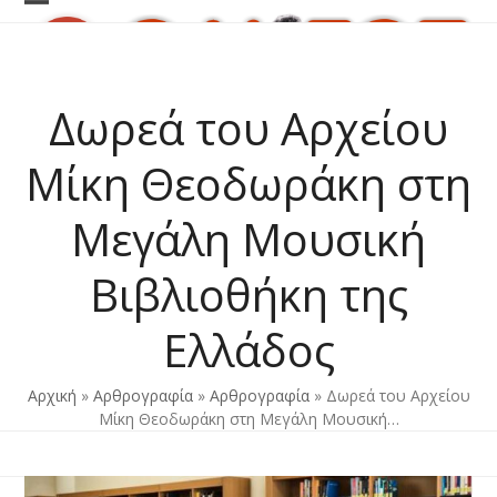
Skip
Open
Close
to
content
mobile
mobile
menu
menu
Δωρεά του Αρχείου
Μίκη Θεοδωράκη στη
Μεγάλη Μουσική
Βιβλιοθήκη της
Ελλάδος
Αρχική
»
Αρθρογραφία
»
Αρθρογραφία
»
Δωρεά του Αρχείου
Μίκη Θεοδωράκη στη Μεγάλη Μουσική…