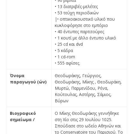
• 90 βιβλία
• 13 διατριβές-μελέτες
• 53 τεύχη περιοδικών
|• οπτικοακουστικό υλικό που
κυκλοφόρησε στο εμπόριο
• 40 έντυπες παρτιτούρες
• 1 κουτί με άλλο έντυπο υλικό
• 25 cd και dvd
• 5 κάδρα
• 1 cd-rom
• 555 αφίσες.
Όνομα
Θεοδωράκης, Γεώργιος,
παραγωγού
(
ών
)
Θεοδωράκης, Μίκης , Θεοδωράκη,
Μυρτώ, Παρμενίδου, Ρένα,
Κούτουλας, Αστέρης, Σάμιος,
Βύρων
Βιογραφικό
Ο Μίκης Θεοδωράκης γεννήθηκε
σημείωμα /
στη Χίο στις 29 Ιουλίου 1025.
Σπούδασε στο ωδείο Αθηνών και
το Conservatoire του Παρισιού. Το