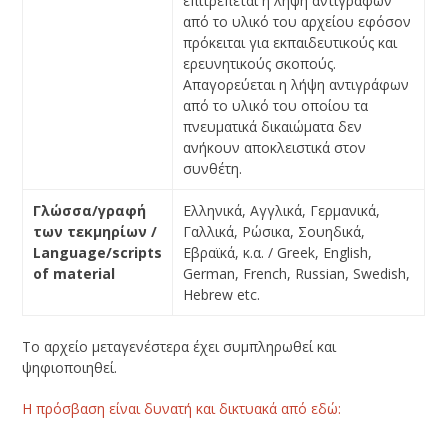
επιτρέπεται η λήψη αντιγράφων
από το υλικό του αρχείου εφόσον
πρόκειται για εκπαιδευτικούς και
ερευνητικούς σκοπούς.
Απαγορεύεται η λήψη αντιγράφων
από το υλικό του οποίου τα
πνευματικά δικαιώματα δεν
ανήκουν αποκλειστικά στον
συνθέτη.
Γλώσσα
/
γραφή
Ελληνικά, Αγγλικά, Γερμανικά,
των
τεκμηρίων
/
Γαλλικά, Ρώσικα, Σουηδικά,
Language/scripts
Εβραϊκά, κ.α. / Greek, English,
of material
German, French, Russian, Swedish,
Hebrew etc.
Το αρχείο μεταγενέστερα έχει συμπληρωθεί και
ψηφιοποιηθεί.
Η πρόσβαση είναι δυνατή και δικτυακά από εδώ: