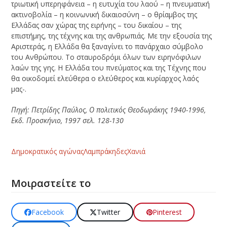
τριωτική υπερηφάνεια – η ευτυχία του λαού – η πνευματική
ακτινοβολία – η κοινωνι­κή δικαιοσύνη – ο θρίαμβος της
Ελλάδας σαν χώρας της ειρήνης – του δικαίου – της
επιστήμης, της τέχνης και της ανθρωπιάς. Με την εξουσία της
Αριστεράς, η Ελλάδα θα ξαναγίνει το πανάρχαιο σύμβολο
του Ανθρώπου. Το σταυροδρόμι όλων των ειρη­νόφιλων
λαών της γης. Η Ελλάδα του πνεύματος και της Τέχνης που
θα οικοδομεί ε­λεύθερα ο ελεύθερος και κυρίαρχος λαός
μας-.
Πηγή: Πετρίδης Παύλος, Ο πολιτικός Θεοδωράκης 1940-1996,
Εκδ. Προσκήνιο, 1997 σελ. 128-130
Δημοκρατικός αγώνας
Λαμπράκηδες
Χανιά
Μοιραστείτε το
Facebook
Twitter
Pinterest