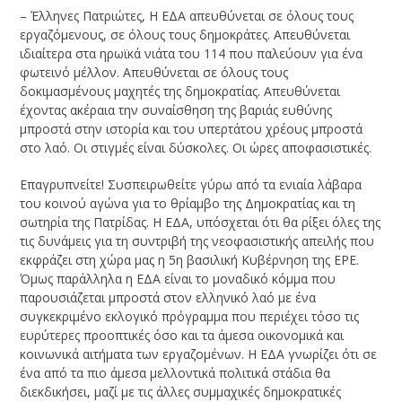
– Έλληνες Πατριώτες, Η ΕΔΑ απευθύνεται σε όλους τους
εργαζόμενους, σε όλους τους δημοκράτες. Απευθύνεται
ιδιαίτερα στα ηρωϊκά νιάτα του 114 που παλεύουν για ένα
φωτεινό μέλλον. Απευθύνεται σε όλους τους
δοκιμασμένους μαχη­τές της δημοκρατίας. Απευθύνεται
έχοντας ακέραια την συναίσθηση της βαριάς ευθύ­νης
μπροστά στην ιστορία και του υπερτάτου χρέους μπροστά
στο λαό. Οι στιγμές είναι δύσκολες. Οι ώρες αποφασιστικές.
Επαγρυπνείτε! Συσπειρωθείτε γύρω από τα ενιαία λάβαρα
του κοινού αγώνα για το θρίαμβο της Δημοκρατίας και τη
σωτηρία της Πατρίδας. Η ΕΔΑ, υπόσχεται ότι θα ρίξει όλες της
τις δυνάμεις για τη συντριβή της νεοφασιστικής απειλής που
εκφράζει στη χώρα μας η 5η βασιλική Κυβέρνηση της ΕΡΕ.
Όμως παράλληλα η ΕΔΑ είναι το μοναδικό κόμμα που
παρουσιάζεται μπροστά στον ελληνικό λαό με ένα
συγκεκριμέ­νο εκλογικό πρόγραμμα που περιέχει τόσο τις
ευρύτερες προοπτικές όσο και τα άμε­σα οικονομικά και
κοινωνικά αιτήματα των εργαζομένων. Η ΕΔΑ γνωρίζει ότι σε
ένα από τα πιο άμεσα μελλοντικά πολιτικά στάδια θα
διεκδικήσει, μαζί με τις άλλες συμμαχικές δημοκρατικές