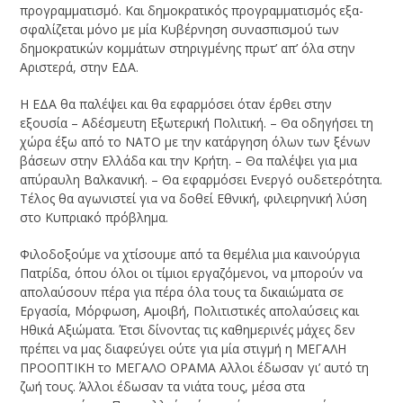
προγραμματισμό. Και δημοκρατικός προγραμματισμός εξα­
σφαλίζεται μόνο με μία Κυβέρνηση συνασπισμού των
δημοκρατικών κομμάτων στη­ριγμένης πρωτ’ απ’ όλα στην
Αριστερά, στην ΕΔΑ.
Η ΕΔΑ θα παλέψει και θα εφαρμόσει όταν έρθει στην
εξουσία – Αδέσμευτη Εξω­τερική Πολιτική. – Θα οδηγήσει τη
χώρα έξω από το ΝΑΤΟ με την κατάργηση όλων των ξένων
βάσεων στην Ελλάδα και την Κρήτη. – Θα παλέψει για μια
απύραυλη Βαλκανική. – Θα εφαρμόσει Ενεργό ουδετερότητα.
Τέλος θα αγωνιστεί για να δοθεί Εθνική, φιλειρηνική λύση
στο Κυπριακό πρόβλημα.
Φιλοδοξούμε να χτίσουμε από τα θεμέλια μια καινούργια
Πατρίδα, όπου όλοι οι τίμιοι εργαζόμενοι, να μπορούν να
απολαύσουν πέρα για πέρα όλα τους τα δικαιώ­ματα σε
Εργασία, Μόρφωση, Αμοιβή, Πολιτιστικές απολαύσεις και
Ηθικά Αξιώμα­τα. Έτσι δίνοντας τις καθημερινές μάχες δεν
πρέπει να μας διαφεύγει ούτε για μία στιγμή η ΜΕΓΑΛΗ
ΠΡΟΟΠΤΙΚΗ το ΜΕΓΑΛΟ ΟΡΑΜΑ Αλλοι έδωσαν γι’ αυτό τη
ζωή τους. Άλλοι έδωσαν τα νιάτα τους, μέσα στα