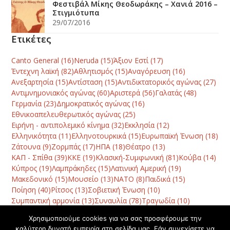
Φεστιβάλ Μίκης Θεοδωράκης – Χανιά 2016 –
Στιγμιότυπα
29/07/2016
Ετικέτες
Canto General
(16)
Neruda
(15)
Άξιον Εστί
(17)
Έντεχνη λαϊκή
(82)
Αθλητισμός
(15)
Αναγόρευση
(16)
Ανεξαρτησία
(15)
Αντίσταση
(15)
Αντιδικτατορικός αγώνας
(27)
Αντιμνημονιακός αγώνας
(60)
Αριστερά
(56)
Γαλατάς
(48)
Γερμανία
(23)
Δημοκρατικός αγώνας
(16)
Εθνικοαπελευθερωτικός αγώνας
(25)
Ειρήνη - αντιπολεμικό κίνημα
(32)
Εκκλησία
(12)
Ελληνικότητα
(11)
Ελληνοτουρκικά
(15)
Ευρωπαϊκή Ένωση
(18)
Ζάτουνα
(9)
Ζορμπάς
(17)
ΗΠΑ
(18)
Θέατρο
(13)
ΚΑΠ - Σπίθα
(39)
ΚΚΕ
(19)
Κλασική-Συμφωνική
(81)
Κούβα
(14)
Κύπρος
(19)
Λαμπράκηδες
(15)
Λατινική Αμερική
(19)
Μακεδονικό
(15)
Μουσείο
(13)
ΝΑΤΟ
(8)
Παιδικά
(15)
Ποίηση
(40)
Ρίτσος
(13)
Σοβιετική Ένωση
(10)
Συμπαντική αρμονία
(13)
Συναυλία
(78)
Τραγωδία
(10)
Φεστιβάλ
(42)
Χανιά
(120)
Χατζηδάκις
(10)
Χορός
(8)
Χρησιμοποιούμε cookies για να σας προσφέρουμε την
καλύτερη δυνατή εμπειρία στη σελίδα μας. Εάν συνεχίσετε να