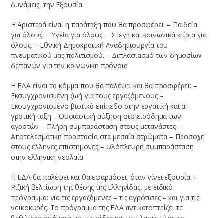
δυνάμεις, την Εξουσία.
Η Αριστερά είναι η παράταξη που θα προσφέρει: – Παιδεία
για όλους. – Υγεία για όλους. – Στέγη και κοινωνικά κτίρια για
όλους. – Εθνική Δημοκρατική Αναδημι­ουργία του
πνευματικού μας πολιτισμού. – Διπλασιασμό των δημοσίων
δαπανών για την κοινωνική πρόνοια.
Η ΕΔΑ είναι το κόμμα που θα παλέψει και θα προσφέρει: –
Εκσυγχρονισμένη ζωή για τους εργαζόμενους –
Εκσυγχρονισμένο βιοτικό επίπεδο στην εργατική και α­
γροτική τάξη – Ουσιαστική αύξηση στο εισόδημα των
αγροτών – Πλήρη συμπαρά­σταση στους μετανάστες –
Αποτελεσματική προστασία στα μεσαία στρώματα – Προ­σοχή
στους έλληνες επιστήμονες – Ολόπλευρη συμπαράσταση
στην ελληνική νεο­λαία.
Η ΕΔΑ θα παλέψει και θα εφαρμόσει, όταν γίνει εξουσία: –
Ριζική βελτίωση της θέσης της Ελληνίδας, με ειδικό
πρόγραμμα: για τις εργαζόμενες – τις αγρότισες – και για τις
νοικοκυρές. Το πρόγραμμα της ΕΔΑ αντικατοπτρίζει τα
βαθύτερα αιτήματα της πατρίδας και του λαού. Είναι το