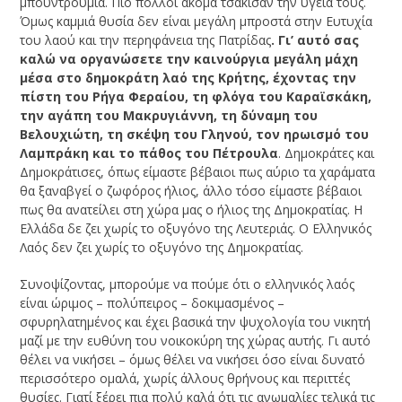
μπουντρούμια. Πιο πολλοί ακόμα τσάκισαν την υγεία τους.
Όμως καμμιά θυσία δεν είναι μεγάλη μπροστά στην Ευτυχία
του λαού και την περηφάνεια της Πατρίδας
. Γι’ αυτό σας
καλώ να οργανώσετε την καινούργια μεγάλη μάχη
μέσα στο δημοκράτη λαό της Κρήτης, έχοντας την
πίστη του Ρήγα Φεραίου, τη φλόγα του Καραϊσκάκη,
την αγάπη του Μακρυγιάννη, τη δύναμη του
Βελουχιώτη, τη σκέψη του Γληνού, τον ηρωισμό του
Λαμπράκη και το πάθος του Πέτρουλα
. Δημοκράτες και
Δημοκράτισες, όπως είμαστε βέβαιοι πως αύριο τα χαρά­ματα
θα ξαναβγεί ο ζωφόρος ήλιος, άλλο τόσο είμαστε βέβαιοι
πως θα ανατείλει στη χώρα μας ο ήλιος της Δημοκρατίας. Η
Ελλάδα δε ζει χωρίς το οξυγόνο της Λευτε­ριάς. Ο Ελληνικός
Λαός δεν ζει χωρίς το οξυγόνο της Δημοκρατίας.
Συνοψίζοντας, μπορούμε να πούμε ότι ο ελληνικός λαός
είναι ώριμος – πολύπει­ρος – δοκιμασμένος –
σφυρηλατημένος και έχει βασικά την ψυχολογία του νικητή
μα­ζί με την ευθύνη του νοικοκύρη της χώρας αυτής. Γι αυτό
θέλει να νικήσει – όμως θέ­λει να νικήσει όσο είναι δυνατό
περισσότερο ομαλά, χωρίς άλλους θρήνους και πε­ριττές
θυσίες. Γιατί ξέρει πια πολύ καλά ότι τις ανωμαλίες τελικά τις