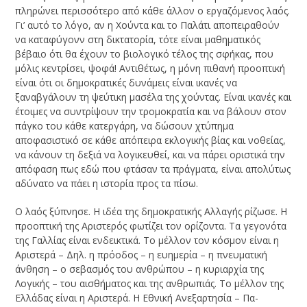
πληρώνει πε­ρισσότερο από κάθε άλλον ο εργαζόμενος λαός.
Γι’ αυτό το λόγο, αν η Χούντα και το Παλάτι αποπειραθούν
να καταφύγονν στη δικτατορία, τότε είναι μαθηματικός
βέβαιο ότι θα έχουν το βιολογικό τέλος της σφήκας, που
μόλις κεντρίσει, ψοφά! Αντιθέτως, η μόνη πιθανή προοπτική
είναι ότι οι δημοκρατικές δυνάμεις είναι ικα­νές να
ξαναβγάλουν τη ψεύτικη μασέλα της χούντας. Είναι ικανές και
έτοιμες να συ­ντρίψουν την τρομοκρατία και να βάλουν στον
πάγκο του κάθε κατεργάρη, να δώ­σουν χτύπημα
αποφασιστικό σε κάθε απόπειρα εκλογικής βίας και νοθείας,
να κά­νουν τη δεξιά να λογικευθεί, και να πάρει οριστικά την
απόφαση πως εδώ που φτάσαν τα πράγματα, είναι απολύτως
αδύνατο να πάει η ιστορία προς τα πίσω.
Ο λαός ξύπνησε. Η ιδέα της δημοκρατικής Αλλαγής ρίζωσε. Η
προοπτική της Αριστερός φωτίζει τον ορίζοντα. Τα γεγονότα
της Γαλλίας είναι ενδεικτικά. Το μέλ­λον τον κόσμον είναι η
Αριστερά – Δηλ. η πρόοδος – η ευημερία – η πνευματική
άνθη­ση – ο σεβασμός του ανθρώπου – η κυριαρχία της
Λογικής – του αισθήματος και της ανθρωπιάς. Το μέλλον της
Ελλάδας είναι η Αριστερά. Η Εθνική Ανεξαρτησία – Πα­