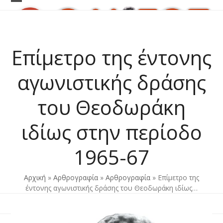
Skip
Open
Close
to
content
mobile
mobile
menu
menu
Επίμετρο της έντονης
αγωνιστικής δράσης
του Θεοδωράκη
ιδίως στην περίοδο
1965-67
Αρχική
»
Αρθρογραφία
»
Αρθρογραφία
»
Επίμετρο της
έντονης αγωνιστικής δράσης του Θεοδωράκη ιδίως…