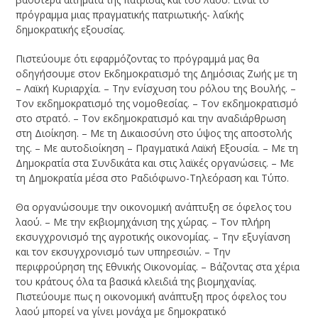
πρόγραμμα μιας πραγματικής πατριωτικής- λα’ίκής
δημοκρατικής εξουσίας.
Πιστεύουμε ότι εφαρμόζοντας το πρόγραμμά μας θα
οδηγήσουμε στον Εκδημο­κρατισμό της Δημόσιας Ζωής με τη
– Λαϊκή Κυριαρχία. – Την ενίσχυση του ρόλου της Βουλής. –
Τον εκδημοκρατισμό της νομοθεσίας. – Τον εκδημοκρατισμό
στο στρα­τό. – Τον εκδημοκρατισμό και την αναδιάρθρωση
στη Διοίκηση. – Με τη Δικαιοσύνη στο ύψος της αποστολής
της. – Με αυτοδιοίκηση – Πραγματικά Λαϊκή Εξουσία. – Με τη
Δημοκρατία στα Συνδικάτα και στις λαϊκές οργανώσεις. – Με
τη Δημοκρατία μέ­σα στο Ραδιόφωνο-Τηλεόραση και Τύπο.
Θα οργανώσουμε την οικονομική ανάπτυξη σε όφελος του
λαού. – Με την εκβιο­μηχάνιση της χώρας. – Τον πλήρη
εκσυγχρονισμό της αγροτικής οικονομίας. – Την ε­ξυγίανση
και τον εκσυγχρονισμό των υπηρεσιών. – Την
περιφρούρηση της Εθνικής Οικονομίας. – Βάζοντας στα χέρια
του κράτους όλα τα βασικά κλειδιά της βιομηχα­νίας.
Πιστεύουμε πως η οικονομική ανάπτυξη προς όφελος του
λαού μπορεί να γίνει μονάχα με δημοκρατικό