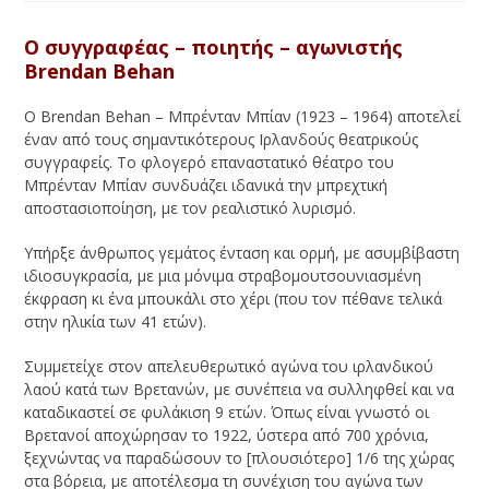
Ο συγγραφέας – ποιητής – αγωνιστής
Brendan Behan
Ο Brendan Behan – Μπρένταν Μπίαν (1923 – 1964) αποτελεί
έναν από τους σημαντικότερους Ιρλανδούς θεατρικούς
συγγραφείς. Το φλογερό επαναστατικό θέατρο του
Μπρένταν Μπίαν συνδυάζει ιδανικά την μπρεχτική
αποστασιοποίηση, με τον ρεαλιστικό λυρισμό.
Υπήρξε άνθρωπος γεμάτος ένταση και ορμή, με ασυμβίβαστη
ιδιοσυγκρασία, με μια μόνιμα στραβομουτσουνιασμένη
έκφραση κι ένα μπουκάλι στο χέρι (που τον πέθανε τελικά
στην ηλικία των 41 ετών).
Συμμετείχε στον απελευθερωτικό αγώνα του ιρλανδικού
λαού κατά των Βρετανών, με συνέπεια να συλληφθεί και να
καταδικαστεί σε φυλάκιση 9 ετών. Όπως είναι γνωστό οι
Βρετανοί αποχώρησαν το 1922, ύστερα από 700 χρόνια,
ξεχνώντας να παραδώσουν το [πλουσιότερο] 1/6 της χώρας
στα βόρεια, με αποτέλεσμα τη συνέχιση του αγώνα των