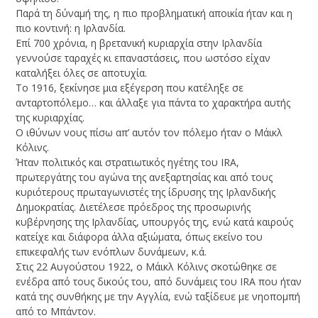
Παρά τη δύναμή της, η πιο προβληματική αποικία ήταν και η
πιο κοντινή: η Ιρλανδία.
Επί 700 χρόνια, η βρετανική κυριαρχία στην Ιρλανδία
γεννούσε ταραχές κι επαναστάσεις, που ωστόσο είχαν
καταλήξει όλες σε αποτυχία.
Το 1916, ξεκίνησε μια εξέγερση που κατέληξε σε
ανταρτοπόλεμο… και άλλαξε για πάντα το χαρακτήρα αυτής
της κυριαρχίας.
O ιθύνων νους πίσω απ’ αυτόν τον πόλεμο ήταν ο Μάικλ
Κόλινς.
Ήταν πολιτικός και στρατιωτικός ηγέτης του IRA,
πρωτεργάτης του αγώνα της ανεξαρτησίας και από τους
κυριότερους πρωταγωνιστές της ίδρυσης της Ιρλανδικής
Δημοκρατίας. Διετέλεσε πρόεδρος της προσωρινής
κυβέρνησης της Ιρλανδίας, υπουργός της, ενώ κατά καιρούς
κατείχε και διάφορα άλλα αξιώματα, όπως εκείνο του
επικεφαλής των ενόπλων δυνάμεων, κ.ά.
Στις 22 Αυγούστου 1922, ο Μάικλ Κόλινς σκοτώθηκε σε
ενέδρα από τους δικούς του, από δυνάμεις του IRA που ήταν
κατά της συνθήκης με την Αγγλία, ενώ ταξίδευε με νηοπομπή
από το Μπάντον.