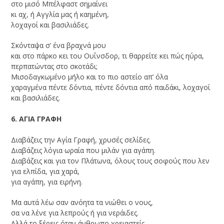
στο μισό Μπέλφαστ σημαίνει
κι αχ, ή Αγγλία μας ή καημένη,
λοχαγοί και βασιλιάδες.
Σκόνταψα σ’ ένα βραχνά μου
και στο πάρκο κει του Ουΐνσδορ, τι θαρρείτε κει πώς ηύρα,
περπατώντας στο σκοτάδι;
Μισοδαγκωμένο μήλο και το πιο αστείο απ’ όλα
χαραγμένα πέντε δόντια, πέντε δόντια από παιδάκι, λοχαγοί
και βασιλιάδες.
6. ΑΓΙΑ ΓΡΑΦΗ
Διαβάζεις την Αγία Γραφή, χρυσές σελίδες.
Διαβάζεις λόγια ωραία που μιλάν για αγάπη.
Διαβάζεις και για τον Πλάτωνα, όλους τους σοφούς που λεν
για ελπίδα, για χαρά,
για αγάπη, για ειρήνη.
Μα αυτά λέω σαν ανόητα τα νιώθει ο νους,
σα να λένε για λεπρούς ή για νεράιδες.
Αλλά το ξέρεις όταν άνθρωπο χρειαστείς,