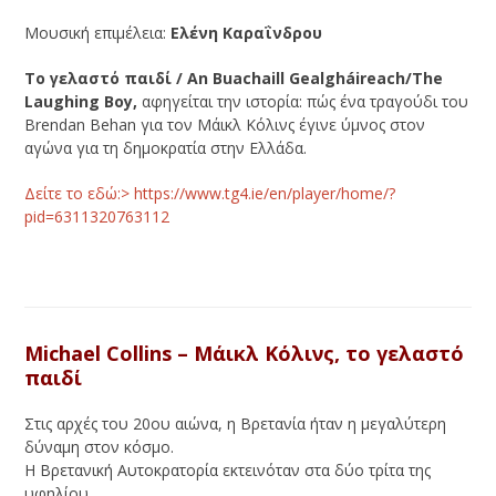
Μουσική επιμέλεια:
Ελένη Καραΐνδρου
Το γελαστό παιδί / An Buachaill Gealgháireach/The
Laughing Boy,
αφηγείται την ιστορία: πώς ένα τραγούδι του
Brendan Behan για τον Μάικλ Κόλινς έγινε ύμνος στον
αγώνα για τη δημοκρατία στην Ελλάδα.
Δείτε το εδώ:> https://www.tg4.ie/en/player/home/?
pid=6311320763112
Michael Collins – Μάικλ Κόλινς,
το γελαστό
παιδί
Στις αρχές του 20ου αιώνα, η Βρετανία ήταν η μεγαλύτερη
δύναμη στον κόσμο.
Η Βρετανική Αυτοκρατορία εκτεινόταν στα δύο τρίτα της
υφηλίου.