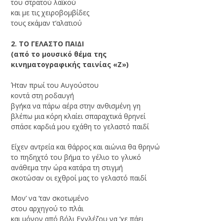
του στρατού λαϊκού
και με τις χειροβομβίδες
τους εκάμαν τ’αλατιού
2. ΤΟ ΓΕΛΑΣΤΟ ΠΑΙΔΙ
(από το μουσικό θέμα της
κινηματογραφικής ταινίας «Ζ»)
Ήταν πρωί του Αυγούστου
κοντά στη ροδαυγή
βγήκα να πάρω αέρα στην ανθισμένη γη
βλέπω μια κόρη κλαίει σπαραχτικά θρηνεί
σπάσε καρδιά μου εχάθη το γελαστό παιδί
Είχεν αντρεία και θάρρος και αιώνια θα θρηνώ
το πηδηχτό του βήμα το γέλιο το γλυκό
ανάθεμα την ώρα κατάρα τη στιγμή
σκοτώσαν οι εχθροί μας το γελαστό παιδί
Μον’ να ‘ταν σκοτωμένο
στου αρχηγού το πλάι
και μόνον από βόλι Εγγλέζου να ‘χε πάει