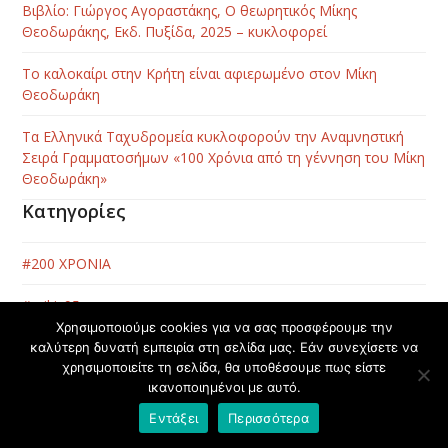
Βιβλίο: Γιώργος Αγοραστάκης, Ο θεωρητικός Μίκης
Θεοδωράκης, Εκδ. Πυξίδα, 2025 – κυκλοφορεί
Το καλοκαίρι στην Κρήτη είναι αφιερωμένο στον Μίκη
Θεοδωράκη
Τα Ελληνικά Ταχυδρομεία κυκλοφορούν την Αναμνηστική
Σειρά Γραμματοσήμων «100 Χρόνια από τη γέννηση του Μίκη
Θεοδωράκη»
Κατηγορίες
#200 ΧΡΟΝΙΑ
#mikis95
Χρησιμοποιούμε cookies για να σας προσφέρουμε την
#Εκδημία Μίκη Θεοδωράκη
καλύτερη δυνατή εμπειρία στη σελίδα μας. Εάν συνεχίσετε να
χρησιμοποιείτε τη σελίδα, θα υποθέσουμε πως είστε
ικανοποιημένοι με αυτό.
#Μikis100
Εντάξει
Περισσότερα
#Μάχη της Κρήτης