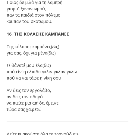
Ποιος δε μιλά για τη λαμπρή
γιορτή ξανανιωμού,
παν τα παιδιά στον πόλεμο
και παν του σκοτωμού.
16. ΤΗΣ ΚΟΛΑΣΗΣ ΚΑΜΠΑΝΕΣ
Της κόλασης καμπάνες(δις)
για σας, όχι για μένα(δις)
Ω θάνατέ μου έλα(δις)
πού είν’ η ελπίδα γκλιν γκλαν γκλιν
πού να ναι τάφε η νίκη σου
Αν δεις τον εργολάβο,
αν δεις τον οδηγό
να πιείτε μια απ’ ότι έμεινε
τώρα σας χαιρετώ
Δείτε κι ακούστε όλα τα τραγούδια:>