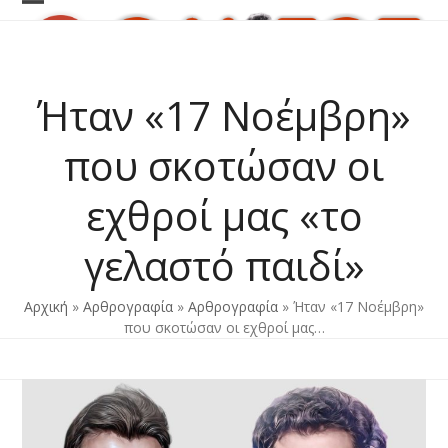
Skip
Open
Close
to
content
mobile
mobile
menu
menu
Ήταν «17 Νοέμβρη»
που σκοτώσαν οι
εχθροί μας «το
γελαστό παιδί»
Αρχική
»
Αρθρογραφία
»
Αρθρογραφία
»
Ήταν «17 Νοέμβρη»
που σκοτώσαν οι εχθροί μας…