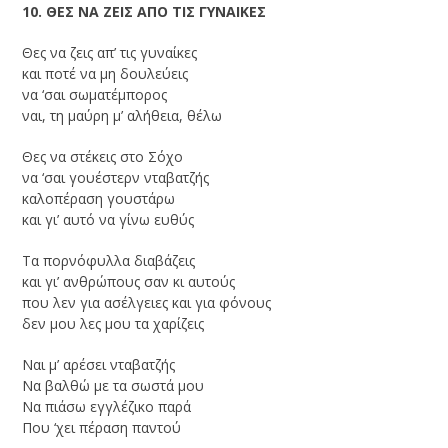
10. ΘΕΣ ΝΑ ΖΕΙΣ ΑΠΟ ΤΙΣ ΓΥΝΑΙΚΕΣ
Θες να ζεις απ’ τις γυναίκες
και ποτέ να μη δουλεύεις
να ‘σαι σωματέμπορος
ναι, τη μαύρη μ’ αλήθεια, θέλω
Θες να στέκεις στο Σόχο
να ‘σαι γουέστερν νταβατζής
καλοπέραση γουστάρω
και γι’ αυτό να γίνω ευθύς
Τα πορνόφυλλα διαβάζεις
και γι’ ανθρώπους σαν κι αυτούς
που λεν για ασέλγειες και για φόνους
δεν μου λες μου τα χαρίζεις
Ναι μ’ αρέσει νταβατζής
Να βαλθώ με τα σωστά μου
Να πιάσω εγγλέζικο παρά
Που ‘χει πέραση παντού