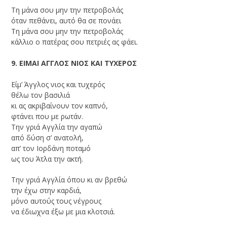
Τη μάνα σου μην την πετροβολάς
όταν πεθάνει, αυτό θα σε πονάει
Τη μάνα σου μην την πετροβολάς
κάλλιο ο πατέρας σου πετριές ας φάει.
9. ΕΙΜΑΙ ΑΓΓΛΟΣ ΝΙΟΣ ΚΑΙ ΤΥΧΕΡΟΣ
Είμ’ Άγγλος νιος και τυχερός
θέλω τον βασιλιά
κι ας ακριβαίνουν τον καπνό,
φτάνει που με ρωτάν.
Την γριά Αγγλία την αγαπώ
από δύση σ’ ανατολή,
απ’ τον Ιορδάνη ποταμό
ως του Άτλα την ακτή.
Την γριά Αγγλία όπου κι αν βρεθώ
την έχω στην καρδιά,
μόνο αυτούς τους νέγρους
να έδιωχνα έξω με μια κλοτσιά.