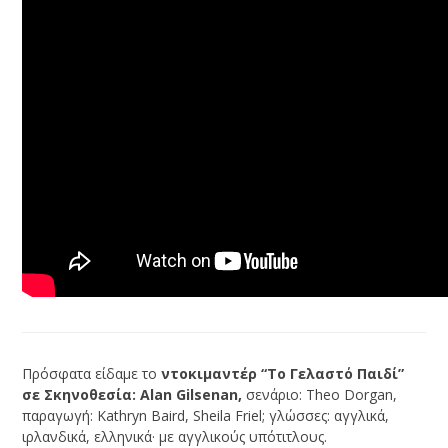
Πρόσφατα είδαμε το
ντοκιμαντέρ “Το Γελαστό Παιδί”
σε Σκηνοθεσία: Alan Gilsenan,
σενάριο: Theo Dorgan,
παραγωγή: Kathryn Baird, Sheila Friel; γλώσσες: αγγλικά,
ιρλανδικά, ελληνικά· με αγγλικούς υπότιτλους.