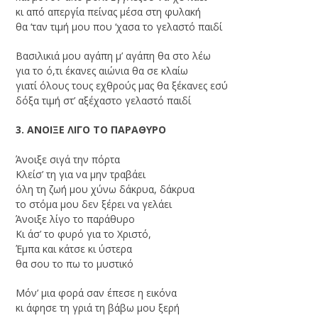
κι από απεργία πείνας μέσα στη φυλακή
θα ‘ταν τιμή μου που ‘χασα το γελαστό παιδί
Βασιλικιά μου αγάπη μ’ αγάπη θα στο λέω
για το ό,τι έκανες αιώνια θα σε κλαίω
γιατί όλους τους εχθρούς μας θα ξέκανες εσύ
δόξα τιμή στ’ αξέχαστο γελαστό παιδί
3. ΑΝΟΙΞΕ ΛΙΓΟ ΤΟ ΠΑΡΑΘΥΡΟ
Άνοιξε σιγά την πόρτα
Κλείσ’ τη για να μην τραβάει
όλη τη ζωή μου χύνω δάκρυα, δάκρυα
το στόμα μου δεν ξέρει να γελάει
Άνοιξε λίγο το παράθυρο
Κι άσ’ το φυρό για το Χριστό,
Έμπα και κάτσε κι ύστερα
θα σου το πω το μυστικό
Μόν’ μια φορά σαν έπεσε η εικόνα
κι άφησε τη γριά τη βάβω μου ξερή