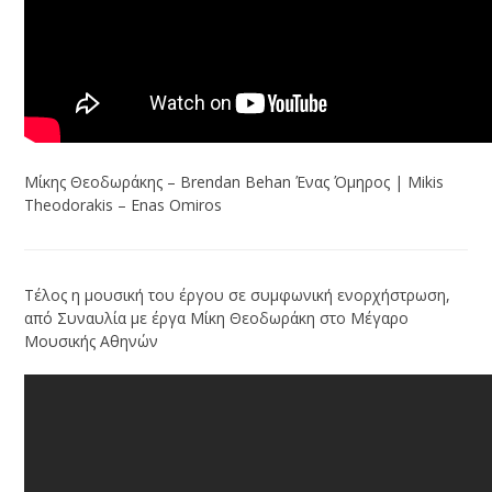
Μίκης Θεοδωράκης – Brendan Behan Ένας Όμηρος | Mikis
Theodorakis – Enas Omiros
Τέλος η μουσική του έργου σε συμφωνική ενορχήστρωση,
από Συναυλία με έργα Μίκη Θεοδωράκη στο Μέγαρο
Μουσικής Αθηνών