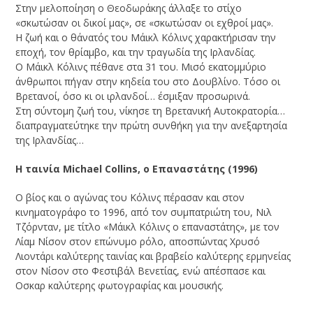
Στην μελοποίηση ο Θεοδωράκης άλλαξε το στίχο
«σκωτώσαν οι δικοί μας», σε «σκωτώσαν οι εχθροί μας».
Η ζωή και ο θάνατός του Μάικλ Κόλινς χαρακτήρισαν την
εποχή, τον θρίαμβο, και την τραγωδία της Ιρλανδίας.
O Μάικλ Κόλινς πέθανε στα 31 του. Μισό εκατομμύριο
άνθρωποι πήγαν στην κηδεία του στο Δουβλίνο. Tόσο οι
Βρετανοί, όσο κι οι ιρλανδοί… έσμιξαν προσωρινά.
Στη σύντομη ζωή του, νίκησε τη Βρετανική Αυτοκρατορία…
διαπραγματεύτηκε την πρώτη συνθήκη για την ανεξαρτησία
της Ιρλανδίας…
Η ταινία Michael Collins, ο Επαναστάτης (1996)
Ο βίος και ο αγώνας του Κόλινς πέρασαν και στον
κινηματογράφο το 1996, από τον συμπατριώτη του, Νιλ
Τζόρνταν, με τίτλο «Μάικλ Κόλινς ο επαναστάτης», με τον
Λίαμ Νίσον στον επώνυμο ρόλο, αποσπώντας Χρυσό
Λιοντάρι καλύτερης ταινίας και βραβείο καλύτερης ερμηνείας
στον Νίσον στο Φεστιβάλ Βενετίας, ενώ απέσπασε και
Οσκαρ καλύτερης φωτογραφίας και μουσικής.