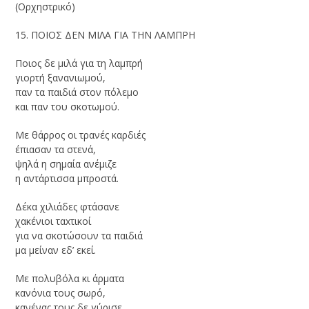
(Ορχηστρικό)
15. ΠΟΙΟΣ ΔΕΝ ΜΙΛΑ ΓΙΑ ΤΗΝ ΛΑΜΠΡΗ
Ποιος δε μιλά για τη λαμπρή
γιορτή ξανανιωμού,
παν τα παιδιά στον πόλεμο
και παν του σκοτωμού.
Με θάρρος οι τρανές καρδιές
έπιασαν τα στενά,
ψηλά η σημαία ανέμιζε
η αντάρτισσα μπροστά.
Δέκα χιλιάδες φτάσανε
χακένιοι ταxτικοί
για να σκοτώσουν τα παιδιά
μα μείναν εδ’ εκεί.
Με πολυβόλα κι άρματα
κανόνια τους σωρό,
κανένας τους δε γύρισε,