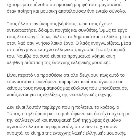
έχουμε μια επάνοδο στη φυσική μορφή του τραγουδιού
όταν ποίηση και μουσική αποτελούσαν ένα ενιαίο σύνολο.
Τους άλλοτε ανώνυμους βάρδους τώρα τους έχουν
αντικαταστήσει δόκιμοι ποιητές και συνθέτες. Όμως το έργο
τους λειτουργεί-όπως άλλοτε το δημοτικό και το λαϊκό- μέσα
στον λαό σαν γνήσιο λαϊκό έργο. Ο λαός αναγνωρίζεται μέσα
στο σύγχρονο έντεχνο ελληνικό τραγούδι. Ταυτίζεται μαζί
του. Νομίζω ότι αυτό είναι το πραγματικό νόημα και η
αληθινή διάσταση της έντεχνης ελληνικής μουσικής.
Είναι περιττό να προσθέσω ότι όλα δείχνουν πως αυτό το
επαναστατικό φαινόμενο παραμένει περίπου άγνωστο σε
κείνους τους πνευματικούς μας κύκλους που υποτίθεται ότι
νοιάζονται για τις εξελίξεις της νεοελληνικής τέχνης.
Δεν είναι λοιπόν περίεργο που η πολιτεία, το κράτος, ο
Τύπος, η τηλεόραση και το ραδιόφωνο και ό,τι έχει σχέση με
την καλλιτεχνική και πνευματική ζωή της χώρας όχι μόνο
αγνοούν αλλά και περιφρονούν, όταν δεν το χτυπούν
ανοιχτά, το κίνημα της έντεχνης λαϊκής ελληνικής μουσικής.