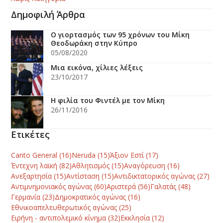
Δημοφιλή Άρθρα
Ο γιορτασμός των 95 χρόνων του Μίκη
Θεοδωράκη στην Κύπρο
05/08/2020
Μια εικόνα, χίλιες λέξεις
23/10/2017
Η φιλία του Φιντέλ με τον Μίκη
26/11/2016
Ετικέτες
Canto General
(16)
Neruda
(15)
Άξιον Εστί
(17)
Έντεχνη λαϊκή
(82)
Αθλητισμός
(15)
Αναγόρευση
(16)
Ανεξαρτησία
(15)
Αντίσταση
(15)
Αντιδικτατορικός αγώνας
(27)
Αντιμνημονιακός αγώνας
(60)
Αριστερά
(56)
Γαλατάς
(48)
Γερμανία
(23)
Δημοκρατικός αγώνας
(16)
Εθνικοαπελευθερωτικός αγώνας
(25)
Ειρήνη - αντιπολεμικό κίνημα
(32)
Εκκλησία
(12)