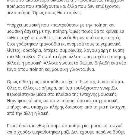
ποιήματα που επιδέχονται και άλλα που δεν επιδέχονται
μελοποίηση. Όμως ποιος θα το κρίνει;
Υπάρχει μουσική που «παντρεύεται» με την ποίηση και
μουσική άσχετη με την ποίηση. Όμως ποιος θα το κρίνει; Σε
κάθε εποχή οι συνθέτες εμπνεύσθηκαν από τους ποιητές.
Έτσι γράφτηκαν τραγούδια (κι ανάμεσά τους τα γερμανικά
λίντερ), ορατόρια, όπερες, συμφωνίες, λόγου χάρη η Ενάτη
του Μπετόβεν. Σ’ αυτά τα έργα άλλοτε υπερισχύει η ποίηση,
άλλοτε η μουσική. Άλλοτε γίνεται το θαύμα, δηλαδή ένα νέο
έργο όπου ποίηση και μουσική γίνονται ένα.
Όμως η δική μας προσπάθεια είχε τη δική της ιδιαιτερότητα.
Όλες οι άλλες ως σήμερα, απ’ ό,τι τουλάχιστον γνωρίζω,
περιορίστηκαν μέσα στο πλαίσιο της έντεχνης μουσικής.
Ήταν φυσικό μιας και στην ποίηση, όσο και στη μουσική,
υπήρχε -και υπάρχει- πλήρης διαίρεση: από τη μια η έντεχνη,
από την άλλη η λαϊκή.
Περιττό να υπενθυμίσουμε ότι ποίηση και μουσική -συχνά
και ο χορός- εμφανίστηκαν μαζί. Δεν έχουμε παρά να δούμε