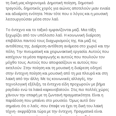
τη δική μας κληρονομιά. Δημοτική ποίηση, δημοτικό
τραγούδι, δημοτικός χορός για αιώνες αποτελούν μιαν ενιαία
και αδιαίρετη ενότητα. Ήταν τότε που ο λόγος και η μουσική
λειτουργούσαν μέσα στον λαό.
Το έντεχνο και το ταξικό εμφανίζονται μαζί. Μια τάξη
ξεχωρίζει από τον υπόλοιπο λαό. Η κοινωνική διαίρεση
επιβάλλει παντού τους διαχωρισμούς της. Και μαζί τις
αντιθέσεις της. Διαίρεση-αντίθεση ανάμεσα στο χωριό και την
πόλη. Την πνευματική και χειρωνακτική εργασία. Αυτούς που
κατέχουν τα μέσα παραγωγής κι αυτούς που πουλούν τον
μόχθο τους. Αυτούς που αποφασίζουν κι αυτούς που
εκτελούν. Στην ποίηση και τη μουσική η διαίρεση οδηγεί
στην έντεχνη ποίηση και μουσική από τη μια πλευρά και στη
λαϊκή από την άλλη. Με τις κοινωνικές αλλαγές, την
τεχνολογική εξέλιξη, τα έντεχνα είδη προχωρούν με βήμα
ραγδαίο ενώ τα λαϊκά καρκινοβατούν. Στις πιο πολλές χώρες
χάνουν την επαφή με τη ζωντανή πραγματικότητα. Είναι η
παράδοση που μπαίνει στο μουσείο. Όμως αυτό δεν
σημαίνει ότι ο λαός -που έπαψε να έχει τη δική του λαϊκή
τέχνη- εκφράζεται τώρα με την έντεχνη. Πραγματικά είναι