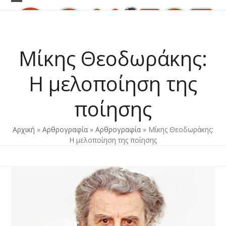
Skip
Open
Close
to
content
mobile
mobile
menu
menu
Μίκης Θεοδωράκης:
Η μελοποίηση της
ποίησης
Αρχική
»
Αρθρογραφία
»
Αρθρογραφία
»
Μίκης Θεοδωράκης:
Η μελοποίηση της ποίησης