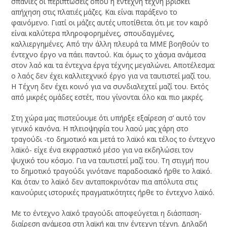
σπάνιες οι περιπτώσεις όπου η έντεχνη τέχνη βρίσκει
απήχηση στις πλατιές μάζες. Και είναι παράξενο το
φαινόμενο. Γιατί οι μάζες αυτές υποτίθεται ότι με τον καιρό
είναι καλύτερα πληροφορημένες, σπουδαγμένες,
καλλιεργημένες. Από την άλλη πλευρά τα MME βοηθούν το
έντεχνο έργο να πάει παντού. Και όμως το χάσμα ανάμεσα
στον λαό και τα έντεχνα έργα τέχνης μεγαλώνει. Αποτέλεσμα:
ο λαός δεν έχει καλλιτεχνικό έργο για να ταυτιστεί μαζί του.
Η Τέχνη δεν έχει κοινό για να συνδιαλεχτεί μαζί του. Εκτός
από μικρές ομάδες εστέτ, που γίνονται όλο και πιο μικρές.
Στη χώρα μας πιστεύουμε ότι υπήρξε εξαίρεση σ’ αυτό τον
γενικό κανόνα. Η πλειοψηφία του λαού μας χάρη στο
τραγούδι -το δημοτικό και μετά το λαϊκό και τέλος το έντεχνο
λαϊκό- είχε ένα εκφραστικό μέσο για να εκδηλώσει τον
ψυχικό του κόσμο. Για να ταυτιστεί μαζί του. Τη στιγμή που
το δημοτικό τραγούδι γινότανε παραδοσιακό ήρθε το λαϊκό.
Και όταν το λαϊκό δεν ανταποκρινόταν πια απόλυτα στις
καινούριες ιστορικές πραγματικότητες ήρθε το έντεχνο λαϊκό.
Με το έντεχνο λαϊκό τραγούδι αποφεύγεται η διάσπαση-
διαίρεση ανάμεσα στη λαϊκή και την έντεχνη τέχνη. Δηλαδή