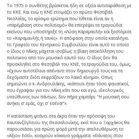
Το 1975 ο συνθέτης βρίσκεται ήδη σε οξεία αντιπαράθεση με
το ΚΚΕ. Και ενώ η ΚΝΕ ετοιμάζει το πρώτο Φεστιβάλ
Νεολαίας, το κρίσιμο ερώτημα που τίθεται είναι αν η
«παρέμβαση στον πολιτισμό» θα επιτρέψει τα τραγούδια
εκείνου που υποστήριξε τη «Λύση Καραμανλή» και ξεστόμισε
το «Καραμανλής ή τανκς». Η απόφαση στην οποία καταλήγει
το Γραφείο του Κεντρικού Συμβουλίου είναι αυτό το οποίο
ο ίδιος ο Μίκης μάχεται ισοβίως: η βίαιη αποκόλληση του
πολιτικού από τον μουσικό εαυτό του. Ο ίδιος δεν θα
προσκληθεί στο Φεστιβάλ του ΚΝΕ, τα τραγούδια του, όμως,
«έχουν αυτοτέλεια απέναντι στον δημιουργό τους και τα
δεχόμαστε διότι εκφράζουν το λαϊκό κίνημα». Οπως
σημειώνει ο κ. Ανδρουλάκης, «κάποιοι ήταν τόσο φανατικοί,
που έγραψαν για τον Μίκη κάτι που και εγώ, ιδεολογικός
υπεύθυνος των πάντων, δεν πήρα χαμπάρι: “Η μουσική σου
ανήκει σ’ εμάς, όχι σ’ εσένα!”».
Η κατάσταση φτάνει στα άκρα όταν την πρόσοψη του
Καυτανζόγλειου της Θεσσαλονίκης, εκεί που ο Ξαρχάκος θα
παρουσιάσει για πρώτη φορά μετά την απελευθέρωση το
«Αξιον Εστί», κοσμούν κόκκινα γράμματα: «Θάνατος στον