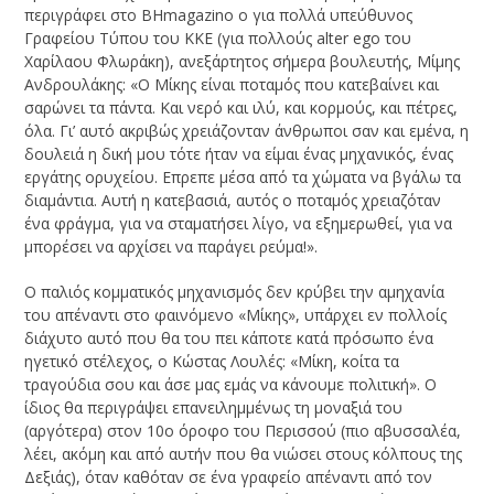
περιγράφει στο ΒΗmagazino o για πολλά υπεύθυνος
Γραφείου Τύπου του ΚΚΕ (για πολλούς alter ego του
Χαρίλαου Φλωράκη), ανεξάρτητος σήμερα βουλευτής, Μίμης
Ανδρουλάκης: «Ο Μίκης είναι ποταμός που κατεβαίνει και
σαρώνει τα πάντα. Και νερό και ιλύ, και κορμούς, και πέτρες,
όλα. Γι’ αυτό ακριβώς χρειάζονταν άνθρωποι σαν και εμένα, η
δουλειά η δική μου τότε ήταν να είμαι ένας μηχανικός, ένας
εργάτης ορυχείου. Επρεπε μέσα από τα χώματα να βγάλω τα
διαμάντια. Αυτή η κατεβασιά, αυτός ο ποταμός χρειαζόταν
ένα φράγμα, για να σταματήσει λίγο, να εξημερωθεί, για να
μπορέσει να αρχίσει να παράγει ρεύμα!».
Ο παλιός κομματικός μηχανισμός δεν κρύβει την αμηχανία
του απέναντι στο φαινόμενο «Μίκης», υπάρχει εν πολλοίς
διάχυτο αυτό που θα του πει κάποτε κατά πρόσωπο ένα
ηγετικό στέλεχος, ο Κώστας Λουλές: «Μίκη, κοίτα τα
τραγούδια σου και άσε μας εμάς να κάνουμε πολιτική». Ο
ίδιος θα περιγράψει επανειλημμένως τη μοναξιά του
(αργότερα) στον 10ο όροφο του Περισσού (πιο αβυσσαλέα,
λέει, ακόμη και από αυτήν που θα νιώσει στους κόλπους της
Δεξιάς), όταν καθόταν σε ένα γραφείο απέναντι από τον