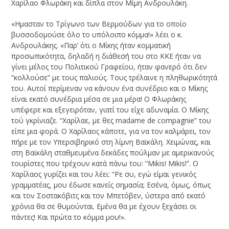
Χαρίλαο Φλωράκη και δίπλα στον Μίμη Ανδρουλάκη.
«Ημασταν το Τρίγωνο των Βερμούδων για το οποίο
βυσσοδομούσε όλο το υπόλοιπο κόμμα!» λέει ο κ.
Ανδρουλάκης. «Παρ’ ότι ο Μίκης ήταν κομματική
προσωπικότητα, δηλαδή η διάθεσή του στο ΚΚΕ ήταν να
γίνει μέλος του Πολιτικού Γραφείου, ήταν φανερό ότι δεν
“κολλούσε” με τους παλιούς. Τους τρέλαινε η πληθωρικότητά
του. Αυτοί περίμεναν να κάνουν ένα συνέδριο και ο Μίκης
είναι εκατό συνέδρια μέσα σε μια μέρα! Ο Φλωράκης
υπέφερε και εξεγειρόταν, γιατί του είχε αδυναμία. Ο Μίκης
τού γκρίνιαζε. “Χαρίλαε, με θες madame de compagnie” του
είπε μια φορά. Ο Χαρίλαος κάποτε, για να τον καλμάρει, τον
πήρε με τον Yπερσιβηρικό στη λίμνη Βαϊκάλη. Χειμώνας, και
στη Βαϊκάλη σταθμευμένα δεκάδες πούλμαν με αμερικανούς
τουρίστες που τρέχουν κατά πάνω του: “Μikis! Mikis!”. Ο
Χαρίλαος γυρίζει και του λέει: “Ρε συ, εγώ είμαι γενικός
γραμματέας, μου έδωσε κανείς σημασία; Εσένα, όμως, όπως
και τον Σοστακόβιτς και τον Μπετόβεν, ύστερα από εκατό
χρόνια θα σε θυμούνται. Εμένα θα με έχουν ξεχάσει οι
πάντες! Και πρώτα το κόμμα μου!».