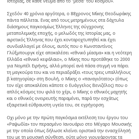
Ιστορίας, σε κάθε νεύμα από το “μέσα” του κόσμου».
Σχεδόν 40 χρόνια αργότερα, ο 88χρονος Μίκης Θεοδωράκης
πάντα πάλλεται. Ενας από τους μετρημένους στα δάχτυλα
διάσημους παγκοσμίως Έλληνες της σύγχρονης
μεταπολεμικής εποχής, ο μελωδός της Ιστορίας μας, ο
αιρετικός Έλληνας που έχει κονταροχτυπηθεί και έχει
συνδιαλλαγεί με όλους, αυτός που ο Κωνσταντίνος
Γλύξμπουργκ είχε αποκαλέσει «εθνικό μίασμα» και η νεότερη
Ελλάδα «εθνικό κεφάλαιο», ο Μίκης που προτάθηκε το 2000
για Νομπέλ Ειρήνης, αλλά μπορεί ανά πάσα στιγμή να πάρει
τη μαγκούρα του και να περιαδράξει «τους τρεις υπαλλήλους
β΄ κατηγορίας» στη Βουλή, ο Μίκης ο «παναγιότατος» (όπως
τον είχε αποκαλέσει κάποτε ο Ευάγγελος Βενιζέλος) που ο
απλός κόσμος του φιλά το χέρι, ο Μίκης ο εθνικός μαχητής
και ο εθνικός ονειρευτής παραμένει, παρά την εσχάτως
εξαιρετικά εύθραυστη υγεία του, σε εγρήγορση.
Οχι μόνο με την πρώτη παγκόσμια εκτέλεση του έργου του
«Ραψωδία» τον περασμένο Ιανουάριο στο Μέγαρο Μουσικής
με την οποία όπως δήλωσε κλείνει οριστικά την ενασχόλησή
του με τη μουσική σύνθεση, ούτε μόνο γιουχάροντας τα