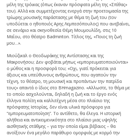
μέλη της τρόικας (όπως έκαναν πρόσφατα μέλη της «Σπίθας»
του). Αλλά και συμμετέχοντας ενεργά στην προετοιμασία της
τρίωρης μουσικής παράστασης με θέμα τη ζωή του (τον
υποδύεται ο ηθοποιός Αρης Λεμπεσόπουλος) που ανεβαίνει,
σε σενάριο και σκηνοθεσία Θέμη Μουμουλίδη, στις 10
Μαΐου, στο θέατρο Badminton. Τίτλος της, «Ποιος τη ζωή
μου…».
Μιούζικαλ ο Θεοδωράκης της Αντίστασης και της
Μακρονήσου; Δεν φοβάται μήπως «εμπορευματοποιούνται»
ο μύθος και η προσφορά του; «Οχι, γιατί πρόκειται για
άξιους και υπεύθυνους ανθρώπους, που αγαπούν την
τέχνη, το θέατρο, τη μουσική και προπάντων την πατρίδα
τους» απαντά ο ίδιος στο ΒHmagazino. «Αλλωστε, το θέμα με
το οποίο ασχολούνται, δηλαδή η ζωή και το έργο ενός
έλληνα πολίτη και καλλιτέχνη μέσα στο πλαίσιο της
πρόσφατης Ιστορίας, δεν είναι υλικά πρόσφορα για
“εμπορευματοποίηση”. Το αντίθετο, θα έλεγα. Η ιστορική
αλήθεια και αντικειμενικότητα στο πλαίσιο μιας υψηλής
αισθητικής στάθμης – για την οποία είμαι βέβαιος – θα
ανοίξουν ένα μεγάλο παράθυρο ομορφιάς με κορμό την