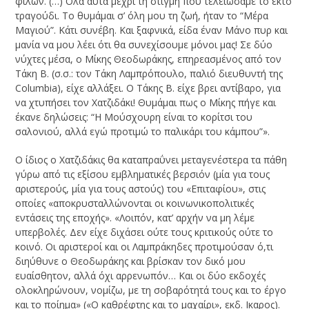
φίλων. (…) Ολα αυτά μέχρι τη στιγμή που τελειώσαμε το έκτο
τραγούδι. Το θυμάμαι σ’ όλη μου τη ζωή, ήταν το “Μέρα
Μαγιού”. Κάτι συνέβη. Και ξαφνικά, είδα έναν Μάνο πυρ και
μανία να μου λέει ότι θα συνεχίσουμε μόνοι μας! Σε δύο
νύχτες μέσα, ο Μίκης Θεοδωράκης, επηρεασμένος από τον
Τάκη Β. (σ.σ.: τον Τάκη Λαμπρόπουλο, παλιό διευθυντή της
Columbia), είχε αλλάξει. Ο Τάκης Β. είχε βρει αντίβαρο, για
να χτυπήσει τον Χατζιδάκι! Θυμάμαι πως ο Μίκης πήγε και
έκανε δηλώσεις: “H Μούσχουρη είναι το κορίτσι του
σαλονιού, αλλά εγώ προτιμώ το παλικάρι του κάμπου”».
Ο ίδιος ο Χατζιδάκις θα καταπραΰνει μεταγενέστερα τα πάθη
γύρω από τις εξίσου εμβληματικές βερσιόν (μία για τους
αριστερούς, μία για τους αστούς) του «Επιταφίου», στις
οποίες «αποκρυσταλλώνονται οι κοινωνικοπολιτικές
εντάσεις της εποχής». «Λοιπόν, κατ’ αρχήν να μη λέμε
υπερβολές. Δεν είχε διχάσει ούτε τους κριτικούς ούτε το
κοινό. Οι αριστεροί και οι Λαμπράκηδες προτιμούσαν ό,τι
διηύθυνε ο Θεοδωράκης και βρίσκαν τον δικό μου
ευαίσθητον, αλλά όχι αρρενωπόν… Και οι δύο εκδοχές
ολοκληρώνουν, νομίζω, με τη σοβαρότητά τους και το έργο
και το ποίημα» («Ο καθρέφτης και το μαχαίρι», εκδ. Ικαρος).