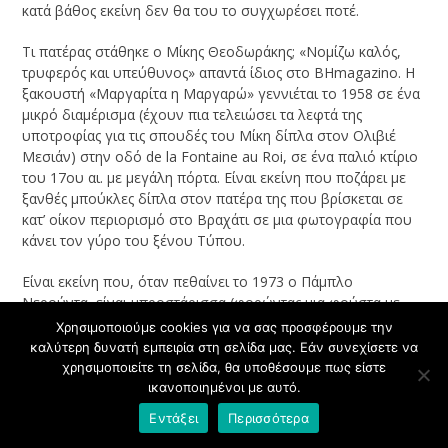
κατά βάθος εκείνη δεν θα του το συγχωρέσει ποτέ.
Τι πατέρας στάθηκε ο Μίκης Θεοδωράκης; «Νομίζω καλός,
τρυφερός και υπεύθυνος» απαντά ίδιος στο BHmagazino. Η
ξακουστή «Μαργαρίτα η Μαργαρώ» γεννιέται το 1958 σε ένα
μικρό διαμέρισμα (έχουν πια τελειώσει τα λεφτά της
υποτροφίας για τις σπουδές του Μίκη δίπλα στον Ολιβιέ
Μεσιάν) στην οδό de la Fontaine au Roi, σε ένα παλιό κτίριο
του 17ου αι. με μεγάλη πόρτα. Είναι εκείνη που ποζάρει με
ξανθές μπούκλες δίπλα στον πατέρα της που βρίσκεται σε
κατ’ οίκον περιορισμό στο Βραχάτι σε μια φωτογραφία που
κάνει τον γύρο του ξένου Τύπου.
Είναι εκείνη που, όταν πεθαίνει το 1973 ο Πάμπλο
Νερούντα, είναι μπροστάρισσα (φορώντας μια φούστα με
σφυροδρέπανα και την εικόνα του Τσε Γκεβάρα) σε μια
Χρησιμοποιούμε cookies για να σας προσφέρουμε την
τεράστια λαοθάλασσα που ξεχύνεται στους δρόμους του
καλύτερη δυνατή εμπειρία στη σελίδα μας. Εάν συνεχίσετε να
Μεξικού. Αλλά και εκείνη που σκίζει στην πλατεία Νέας
χρησιμοποιείτε τη σελίδα, θα υποθέσουμε πως είστε
Σμύρνης πάνω από 100 αφίσες της ΚΝΕ. Η καλλιτεχνικά
ικανοποιημένοι με αυτό.
ανήσυχη Μαργαρίτα Θεοδωράκη (μητέρα τεσσάρων από τα
Εντάξει
Περισσότερα
πέντε εγγόνια του) θα εγκαταλείψει οποιαδήποτε δική της