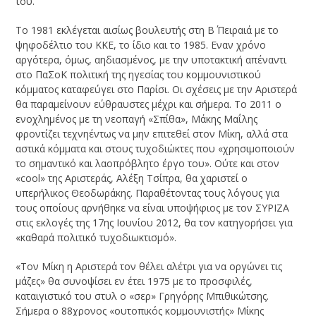
του.
Το 1981 εκλέγεται αισίως βουλευτής στη Β΄ Πειραιά με το
ψηφοδέλτιο του ΚΚΕ, το ίδιο και το 1985. Εναν χρόνο
αργότερα, όμως, αηδιασμένος, με την υποτακτική απέναντι
στο ΠαΣοΚ πολιτική της ηγεσίας του κομμουνιστικού
κόμματος καταφεύγει στο Παρίσι. Οι σχέσεις με την Αριστερά
θα παραμείνουν εύθραυστες μέχρι και σήμερα. Το 2011 ο
ενοχλημένος με τη νεοπαγή «Σπίθα», Μάκης Μαΐλης
φροντίζει τεχνηέντως να μην επιτεθεί στον Μίκη, αλλά στα
αστικά κόμματα και στους τυχοδιώκτες που «χρησιμοποιούν
το σημαντικό και λαοπρόβλητο έργο του». Ούτε και στον
«cool» της Αριστεράς, Αλέξη Τσίπρα, θα χαριστεί ο
υπερήλικος Θεοδωράκης. Παραθέτοντας τους λόγους για
τους οποίους αρνήθηκε να είναι υποψήφιος με τον ΣΥΡΙΖΑ
στις εκλογές της 17ης Ιουνίου 2012, θα τον κατηγορήσει για
«καθαρά πολιτικό τυχοδιωκτισμό».
«Τον Μίκη η Αριστερά τον θέλει αλέτρι για να οργώνει τις
μάζες» θα συνοψίσει εν έτει 1975 με το προσφιλές,
καταιγιστικό του στυλ ο «σερ» Γρηγόρης Μπιθικώτσης.
Σήμερα ο 88χρονος «ουτοπικός κομμουνιστής» Μίκης