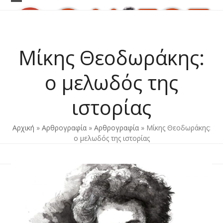
Skip
Open
Close
to
content
mobile
mobile
menu
menu
Μίκης Θεοδωράκης:
ο μελωδός της
ιστορίας
Αρχική
»
Αρθρογραφία
»
Αρθρογραφία
»
Μίκης Θεοδωράκης:
ο μελωδός της ιστορίας