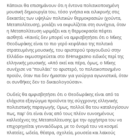
Κάποιοι θα επισημάνουν ότι η έντονα πολιτικοποιημένη
μουσική δημιουργία του, τόσο γνήσια και ειλικρινής στις
δεκαετίες των υψηλών πολιτικών θερμοκρασιών (χούντα,
Μεταπολίτευση), μοιάζει να εκφυλίζεται στη συνέχεια, όταν
η Μεταπολίτευση ωριμάζει και η θερμοκρασία πέφτει
αισθητά. «Κανείς δεν μπορεί να αμφισβητήσει ότι ο Μίκης
Θεοδωράκης είναι το πιο γερό κεφάλαιο της πολιτικά
στρατευμένης μουσικής, του αριστερού τραγουδιού στην
Ελλάδα» εκμυστηρεύεται στο ΒHmagazino ειδικός περί της
ελληνικής μουσικής. «Από εκεί και πέρα, όμως, ο Μίκης
συνέχισε να “πουλάει” το αριστερό, το πολιτικοποιημένο
προϊόν, όταν πια δεν ήμασταν για γιούργια αγωνιστικά, όταν
οι συνθήκες δεν το δικαιολογούσαν».
Ουδείς θα αμφισβητήσει ότι ο Θεοδωράκης είναι από τα
ελάχιστα εξαγώγιμα προϊόντα της σύγχρονης ελληνικής
πολιτιστικής παραγωγής. Ομως, πολλοί θα του καταλογίσουν
πως, παρ’ ότι είναι ένας από τους πλέον ευνοημένους
καλλιτέχνες της Μεταπολίτευσης (με την ορχήστρα του να
επιχορηγείται γενναιόδωρα, με το όνομά του να κοσμεί
πλατείες, ωδεία, θέατρα, σχολεία, μουσεία και λαϊκούς