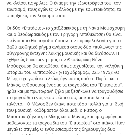
να κλείσει τις γρίλιες. Ο ένας με την εξωστρέφειά του, τον
ερωτισμό, τους αγώνες. Ο άλλος με την εσωτερικότητα, τα
υπαρξιακά, τον λυρισμό του».
Οι δύο «Επιτάφιοι» (ο χατζιδακικός με τη Νάνα Μούσχουρη
και ο θεοδωρακικός με τον Γρηγόρη Μπιθικώτση) θα είναι
εκείνοι που θα πυροδοτήσουν την παραφιλολογία για το
βαθύ αισθητικό ρήγμα ανάμεσα στους δύο «πυλώνες» της
σύγχρονης έντεχνης λαϊκής μουσικής και θα διχάσουν. Η
εχθρικώς διακείμενη προς τον Θεοδωράκη Νάνα
Μούσχουρη θα καταθέσει, όπως ισχυρίζεται, την «αληθινή
ιστορία» του «Επιταφίου» («Ταχυδρόμος», 22.5.1975): «Ο
Μίκης είχε γυρίσει τελείως άγνωστος από το Παρίσι και ο
Μάνος, ενθουσιασμένος με τα τραγούδια του “Επιταφίου”,
ήρθε και με πρωτοφανή ζήλο με ξεσήκωνε να τραγουδήσω
τα τραγούδια ενός νέου φίλου του, με καταπληκτικό
ταλέντο… Ο Μάνος δεν έκανε ποτέ τόσο πολλά για τη δική
του μουσική. Καθόμασταν όλοι μαζί, ο Ρίτσος, ο
Μποσταντζόγλου, ο Μίκης και ο Μάνος, και προχωράγαμε
μαθαίνοντας τα τραγούδια του “Επιταφίου” στο πιάνο. Ηταν
μεγάλες στιγμές. Ο ενθουσιασμός της δημιουργίας δυο