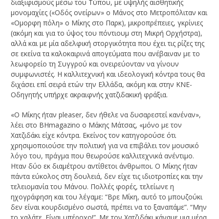
διαξιφισμούς μέσω του Τύπου, με υψηλής αισθητικής
μονομαχίες («Οδός ονείρων» ο Μάνος στο Μετροπόλιταν και
«Ομορφη πόλη» ο Μίκης στο Παρκ), μικροπρέπειες, γκρίνιες
(ακόμη και για το ύψος του πόντιουμ στη Μικρή Ορχήστρα),
αλλά και με μία αδελφική στοργικότητα που έχει τις ρίζες της
σε εκείνα τα καλοκαιρινά απογεύματα που ανέβαιναν με το
λεωφορείο τη Συγγρού και ονειρεύονταν να γίνουν
συμφωνιστές. Η καλλιτεχνική και ιδεολογική κόντρα τους θα
διχάσει επί σειρά ετών την Ελλάδα, ακόμη και στην ΚΝΕ-
Οδηγητής υπήρχε ακραιφνής χατζιδακική φράξια.
«Ο Μίκης ήταν pleaser, δεν ήθελε να δυσαρεστεί κανέναν»,
λέει στο BHmagazino ο Μάκης Μάτσας, «μόνο με τον
Χατζιδάκι είχε κόντρα. Εκείνος τον κατηγορούσε ότι
χρησιμοποιούσε την πολιτική για να επιβάλει τον μουσικό
λόγο του, πράγμα που θεωρούσε καλλιτεχνικά ανέντιμο.
Ηταν δύο εκ διαμέτρου αντίθετοι άνθρωποι. Ο Μίκης ήταν
πάντα εύκολος στη δουλειά, δεν είχε τις ιδιοτροπίες και την
τελειομανία του Μάνου. Πολλές φορές, τελείωνε η
ηχογράφηση και του λέγαμε: “Βρε Μίκη, αυτό το μπουζούκι
δεν είναι κουρδισμένο σωστά, πρέπει να το ξαναπάμε”. “Μην
το χαλάτε. Είναι υπέροχο!”. Με τον Χατζιδάκι κάναμε μια μέρα