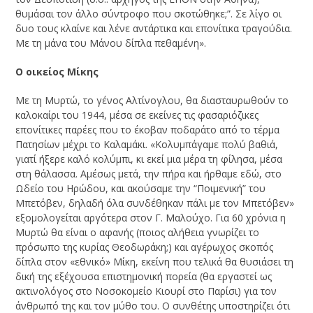
θυμάσαι τον άλλο σύντροφο που σκοτώθηκε;”. Σε λίγο οι
δυο τους κλαίνε και λένε αντάρτικα και επονίτικα τραγούδια.
Με τη μάνα του Μάνου δίπλα πεθαμένη».
Ο οικείος Μίκης
Με τη Μυρτώ, το γένος Αλτίνογλου, θα διασταυρωθούν το
καλοκαίρι του 1944, μέσα σε εκείνες τις φασαριόζικες
επονίτικες παρέες που το έκοβαν ποδαράτο από το τέρμα
Πατησίων μέχρι το Καλαμάκι. «Κολυμπάγαμε πολύ βαθιά,
γιατί ήξερε καλό κολύμπι, κι εκεί μια μέρα τη φίλησα, μέσα
στη θάλασσα. Αμέσως μετά, την πήρα και ήρθαμε εδώ, στο
Ωδείο του Ηρώδου, και ακούσαμε την “Ποιμενική” του
Μπετόβεν, δηλαδή όλα συνδέθηκαν πάλι με τον Μπετόβεν»
εξομολογείται αργότερα στον Γ. Μαλούχο. Για 60 χρόνια η
Μυρτώ θα είναι ο αφανής (ποιος αλήθεια γνωρίζει το
πρόσωπο της κυρίας Θεοδωράκη;) και αγέρωχος σκοπός
δίπλα στον «εθνικό» Μίκη, εκείνη που τελικά θα θυσιάσει τη
δική της εξέχουσα επιστημονική πορεία (θα εργαστεί ως
ακτινολόγος στο Νοσοκομείο Κιουρί στο Παρίσι) για τον
άνθρωπό της και τον μύθο του. Ο συνθέτης υποστηρίζει ότι