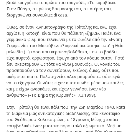
βιολί και γράφει το πρώτο του τραγούδι, «Το καραβάκι».
Στον Πύργο, ο πρώτος θαυμαστής του, ο πατέρας του,
διοργανώνει συναυλίες di casa.
Ομως, σε έναν κινηματογράφο της Τρίπολης και ενώ έχει
αρχίσει η Κατοχή, είναι που θα πάθει τη «ζημιά». Παίζει ένα
γερμανικό φιλμ που τελειώνει με το φινάλε από την «Ενάτη
Συμφωνία» του Μπετόβεν: «Ξαφνικά ακούστηκε αυτή η θεία
μελωδία (…) τόσο που κεραυνοβολήθηκα, που το βράδυ
είχα πυρετό, αρρώστησα, έφυγα από τον κόσμο αυτόν. Ποτέ
δεν σκεφτόμουν ως τότε να γίνω μουσικός». Οι γονείς του
προσπαθούν να τον συνετίσουν, εκείνος, όμως, ούτε που
σκέφτεται πια το Πολυτεχνείο: «Δεν μπορούσα… ούτε εγώ
να το εξηγήσω. Οι νότες είχαν αποτυπωθεί μέσα μου και λες
και με είχαν ανασκάψει και είχαν γεννήσει έναν νέο
άνθρωπο» («Το Βήμα της Κυριακής», 7.3.1999).
Στην Τρίπολη θα είναι πάλι που, την 25η Μαρτίου 1943, κατά
τη διάρκεια μιας αντικατοχικής διαδήλωσης, στο κενοτάφιο
του Θεόδωρου Κολοκοτρώνη, ο 18χρονος Μίκης χτυπάει
«συμβολικά» έναν μυστακοφόρο ιταλό αξιωματικό. Μαζί με
έναν συμμαθητή του, τους δένουν πίσω από δύο άλογα και