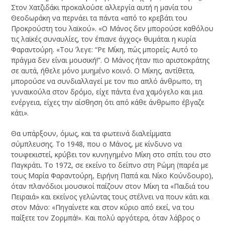
Στον Χατζιδάκι προκαλούσε αλλεργία αυτή η μανία του
Θεοδωράκη να περνάει τα πάντα «από το κρεβάτι του
Προκρούστη του λαϊκού». «Ο Μάνος δεν μπορούσε καθόλου
τις λαϊκές συναυλίες, τον έπιανε άγχος» θυμάται η κυρία
Φαραντούρη. «Του ’λεγε: “Ρε Μίκη, πώς μπορείς; Αυτό το
πράγμα δεν είναι μουσική!”. Ο Μάνος ήταν πιο αριστοκράτης
σε αυτά, ήθελε μόνο μυημένο κοινό. Ο Μίκης, αντίθετα,
μπορούσε να συνδιαλλαγεί με τον πιο απλό άνθρωπο, τη
γυναικούλα στον δρόμο, είχε πάντα ένα χαμόγελο και μια
ενέργεια, είχες την αίσθηση ότι από κάθε άνθρωπο έβγαζε
κάτι».
Θα υπάρξουν, όμως, και τα φωτεινά διαλείμματα
σύμπλευσης. Το 1948, που ο Μάνος, με κίνδυνο να
τουφεκιστεί, κρύβει τον κυνηγημένο Μίκη στο σπίτι του στο
Παγκράτι. To 1972, σε εκείνο το δείπνο στη Ρώμη (παρέα με
τους Μαρία Φαραντούρη, Ειρήνη Παπά και Νίκο Κούνδουρο),
όταν πλανόδιοι μουσικοί παίζουν στον Μίκη τα «Παιδιά του
Πειραιά» και εκείνος γελώντας τους στέλνει να πουν κάτι και
στον Μάνο: «Πηγαίνετε και στον κύριο από εκεί, να του
παίξετε τον Ζορμπά!». Και πολύ αργότερα, όταν λάβρος ο