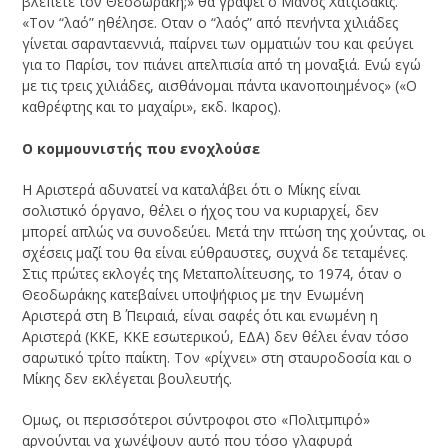
βλέπετε τον Θεοδωράκη;» θα γράψει ο Μάνος Χατζιδάκις.
«Τον “λαό” ηθέλησε. Οταν ο “λαός” από πενήντα χιλιάδες
γίνεται σαρανταεννιά, παίρνει των ομματιών του και φεύγει
για το Παρίσι, τον πιάνει απελπισία από τη μοναξιά. Ενώ εγώ
με τις τρεις χιλιάδες, αισθάνομαι πάντα ικανοποιημένος» («Ο
καθρέφτης και το μαχαίρι», εκδ. Ικαρος).
Ο κομμουνιστής που ενοχλούσε
Η Αριστερά αδυνατεί να καταλάβει ότι ο Μίκης είναι
σολιστικό όργανο, θέλει ο ήχος του να κυριαρχεί, δεν
μπορεί απλώς να συνοδεύει. Μετά την πτώση της χούντας, οι
σχέσεις μαζί του θα είναι εύθραυστες, συχνά δε τεταμένες.
Στις πρώτες εκλογές της Μεταπολίτευσης, τo 1974, όταν o
Θεοδωράκης κατεβαίνει υποψήφιος με την Ενωμένη
Αριστερά στη Β΄ Πειραιά, είναι σαφές ότι και ενωμένη η
Αριστερά (ΚΚΕ, ΚΚΕ εσωτερικού, ΕΔΑ) δεν θέλει έναν τόσο
σαρωτικό τρίτο παίκτη. Τον «ρίχνει» στη σταυροδοσία και ο
Μίκης δεν εκλέγεται βουλευτής.
Ομως, οι περισσότεροι σύντροφοι στο «Πολιτμπιρό»
αρνούνται να χωνέψουν αυτό που τόσο γλαφυρά