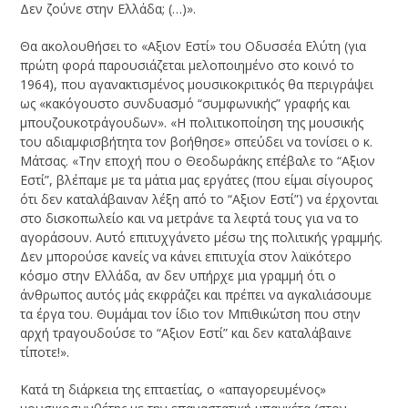
Δεν ζούνε στην Ελλάδα; (…)».
Θα ακολουθήσει το «Αξιον Εστί» του Οδυσσέα Ελύτη (για
πρώτη φορά παρουσιάζεται μελοποιημένο στο κοινό το
1964), που αγανακτισμένος μουσικοκριτικός θα περιγράψει
ως «κακόγουστο συνδυασμό “συμφωνικής” γραφής και
μπουζουκοτράγουδων». «Η πολιτικοποίηση της μουσικής
του αδιαμφισβήτητα τον βοήθησε» σπεύδει να τονίσει ο κ.
Μάτσας. «Την εποχή που ο Θεοδωράκης επέβαλε το “Αξιον
Εστί”, βλέπαμε με τα μάτια μας εργάτες (που είμαι σίγουρος
ότι δεν καταλάβαιναν λέξη από το “Αξιον Εστί”) να έρχονται
στο δισκοπωλείο και να μετράνε τα λεφτά τους για να το
αγοράσουν. Αυτό επιτυχγάνετο μέσω της πολιτικής γραμμής.
Δεν μπορούσε κανείς να κάνει επιτυχία στον λαϊκότερο
κόσμο στην Ελλάδα, αν δεν υπήρχε μια γραμμή ότι ο
άνθρωπος αυτός μάς εκφράζει και πρέπει να αγκαλιάσουμε
τα έργα του. Θυμάμαι τον ίδιο τον Μπιθικώτση που στην
αρχή τραγουδούσε το “Αξιον Εστί” και δεν καταλάβαινε
τίποτε!».
Κατά τη διάρκεια της επταετίας, ο «απαγορευμένος»