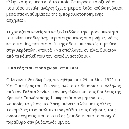
ελληνικότητα, μέσα από το οποίο θα περάσει το οξυγόνο
που τόσο μεγάλη ανάγκη έχει σήμερα ο λαός, καθώς πνίγεται
μέσα στις αναθυμιάσεις της εμπορευματοποιημένης
ασχήμιας».
Τι χρειάζεται κανείς για να ξεκλειδώσει την προσωπικότητα
του Μίκη Θεοδωράκη; Περιστοιχισμένος από μνήμες, νότες
και ουτοπίες, εκεί στο σπίτι της οδού Επιφανούς 1, με θέα
στην Ακρόπολη, απαντά: «Να απαλλαγεί, αν είναι δυνατόν,
από τα κόμπλεξ που τον καταδυναστεύουν».
Ο αστός που προσχωρεί στο ΕΑΜ
Ο Μιχάλης Θεοδωράκης γεννήθηκε στις 29 Ιουλίου 1925 στη
Χίο. Ο πατέρας του, Γιώργης, ανώτατος δημόσιος υπάλληλος,
από τον Γαλατά Χανίων, τον μεγαλώνει με τους θρύλους της
Κρητικής Επανάστασης. Η μικρασιάτισσα μητέρα του,
Ασπασία, το γένος Πουλάκη, πιάνει να λέει με τις άλλες
Τσεσμελιές τα ανατολίτικα τραγούδια, τους θρήνους, τους
αναστεναγμούς, που στο τέλος ξεπηδούν από το ανοιχτό
παράθυρο σαν βυζαντινός ύμνος.