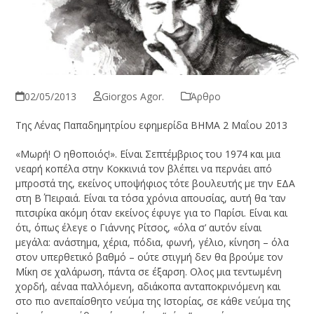
02/05/2013
Giorgos Agor.
Άρθρο
Της Λένας Παπαδημητρίου εφημερίδα ΒΗΜΑ 2 Μαΐου 2013
«Μωρή! Ο ηθοποιός!». Είναι Σεπτέμβριος του 1974 και μια
νεαρή κοπέλα στην Κοκκινιά τον βλέπει να περνάει από
μπροστά της, εκείνος υποψήφιος τότε βουλευτής με την ΕΔΑ
στη Β΄ Πειραιά. Είναι τα τόσα χρόνια απουσίας, αυτή θα ’ταν
πιτσιρίκα ακόμη όταν εκείνος έφυγε για το Παρίσι. Είναι και
ότι, όπως έλεγε ο Γιάννης Ρίτσος, «όλα σ’ αυτόν είναι
μεγάλα: ανάστημα, χέρια, πόδια, φωνή, γέλιο, κίνηση – όλα
στον υπερθετικό βαθμό – ούτε στιγμή δεν θα βρούμε τον
Μίκη σε χαλάρωση, πάντα σε έξαρση. Ολος μια τεντωμένη
χορδή, αέναα παλλόμενη, αδιάκοπα ανταποκρινόμενη και
στο πιο ανεπαίσθητο νεύμα της Ιστορίας, σε κάθε νεύμα της