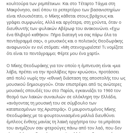
κουλτούρα των ρεμπέτικων. Και στο Τέταρτο Τάγμα στη
Μακρόνησο, εκεί όπου το ρεπερτόριο των βασανιστηρίων
είναι πλουσιότατο, ο Μίκης κάθεται στους βράχους και
γράφει συμφωνίες. Αλλά και αργότερα, στη χούντα, όταν ο
διευθυντής των φυλακών Αβέρωφ του ανακοινώνει «Εχω
ένα θλιβερό καθήκον. Πήρα διαταγή να σας πάρω όλα τα
πεντάγραμμά σας», ο μουσικός και ο πολιτικός Θεοδωράκης
αναφωνούν εν ενί στόματι: «Μη στενοχωριέστε! Τι νομίζετε
ότι είναι το πεντάγραμμο; Φέρτε μου ένα χαρτί».
Ο Μίκης Θεοδωράκης για τον οποίο η έμπνευση είναι «μια
λάβα, πρέπει να την προλάβεις πριν κρυώσει», προτάσσει
από πολύ νωρίς την «εθνική διάσταση της αποστολής του ως
μουσικού δημιουργού». Οταν επιστρέφει από τις ανώτερες
μουσικές σπουδές του στο Παρίσι, εγκαινιάζει το 1960 τον
θεσμό των λαϊκών συναυλιών σε ολόκληρη την Ελλάδα,
«ανάγοντας τη μουσική του σε σύμβουλο των
καταπιεσμένων της Αριστεράς». Ο μαυροντυμένος Μίκης
Θεοδωράκης με τα φουρτουνιασμένα μαλλιά διευθύνει
έμπλεος ένθεης μανίας τη λαϊκή ορχήστρα του· τα μπράτσα
του ανεμίζουν σαν φτερούγες πάνω από τον λαό, που δεν