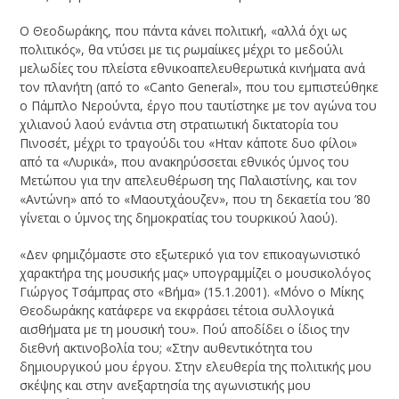
Ο Θεοδωράκης, που πάντα κάνει πολιτική, «αλλά όχι ως
πολιτικός», θα ντύσει με τις ρωμαίικες μέχρι το μεδούλι
μελωδίες του πλείστα εθνικοαπελευθερωτικά κινήματα ανά
τον πλανήτη (από το «Canto General», που του εμπιστεύθηκε
ο Πάμπλο Νερούντα, έργο που ταυτίστηκε με τον αγώνα του
χιλιανού λαού ενάντια στη στρατιωτική δικτατορία του
Πινοσέτ, μέχρι το τραγούδι του «Ηταν κάποτε δυο φίλοι»
από τα «Λυρικά», που ανακηρύσσεται εθνικός ύμνος του
Μετώπου για την απελευθέρωση της Παλαιστίνης, και τον
«Αντώνη» από το «Μαουτχάουζεν», που τη δεκαετία του ’80
γίνεται ο ύμνος της δημοκρατίας του τουρκικού λαού).
«Δεν φημιζόμαστε στο εξωτερικό για τον επικοαγωνιστικό
χαρακτήρα της μουσικής μας» υπογραμμίζει ο μουσικολόγος
Γιώργος Τσάμπρας στο «Bήμα» (15.1.2001). «Μόνο ο Μίκης
Θεοδωράκης κατάφερε να εκφράσει τέτοια συλλογικά
αισθήματα με τη μουσική του». Πού αποδίδει ο ίδιος την
διεθνή ακτινοβολία του; «Στην αυθεντικότητα του
δημιουργικού μου έργου. Στην ελευθερία της πολιτικής μου
σκέψης και στην ανεξαρτησία της αγωνιστικής μου