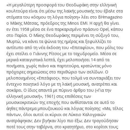
«Η μεγαλύτερη προσφορά του Θεοδωράκη στην ελληνική
κουλτούρα είναι ότι μέσω της λαϊκής μουσικής του έβαλε στα
στόματα του κόσμου τη λόγια ποίηση» λέει στο BΗmagazino
ο Μάκης Μάτσας, πρόεδρος της Minos EMI. Η αρχή θα γίνει
εν έτει 1958 μέσα σε ένα παρκαρισμένο πράσινο Οpel, κάπου
στο Παρίσι. Ο Μίκης Θεοδωράκης περιμένει τη σύζυγό του,
Μυρτώ, να κάνει τα ψώνια της ημέρας και ξεφυλλίζει το
αντίτυπο από τη νέα έκδοση του «Επιταφίου», που μόλις του
έχει στείλει ο Γιάννης Ρίτσος με το ταχυδρομείο. Μέσα σε
μερικά καταιγιστικά λεπτά, έχει μελοποιήσει 14 από τα
ποιήματα, χωρίς πιάνο και παρτιτούρα, κρατώντας μόνο
πρόχειρες σημειώσεις στο περιθώριο των σελίδων. Ο
μελοποιημένος «Επιτάφιος», που τολμά να συνταιριάξει τον
έντεχνο ποιητικό λόγο με τη λαϊκή μουσική, ανατρέπει και
σοκάρει. Ο ίδιος απαντά με πύρινο άρθρο του («Για την
ελληνική μουσική», 1961) στις επιθέσεις των
μουσικοκριτικών της εποχής που ανθίστανται σε αυτό το
άηθες πάντρεμα μπουζουκιού και λόγιας ποίησης: «Μα, τέλος
πάντων, όλοι αυτοί οι κύριοι σε Λύκειο Καλογραιών
ανατράφηκαν; Δεν βγήκαν λίγο πιο έξω; Δεν τραγούδησαν
ποτέ τους στην ταβέρνα, στο κρατητήριο, στο κορίτσι τους;