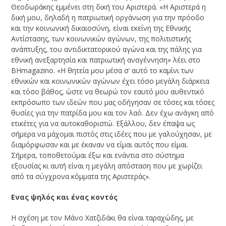
Θεοδωράκης εμμένει στη δική του Αριστερά. «Η Αριστερά η
δική μου, δηλαδή η πατριωτική οργάνωση για την πρόοδο
και την κοινωνική δικαιοσύνη, είναι εκείνη της Εθνικής
Αντίστασης, των κοινωνικών αγώνων, της πολιτιστικής
ανάπτυξης, του αντιδικτατορικού αγώνα και της πάλης για
εθνική ανεξαρτησία και πατριωτική αναγέννηση» λέει στο
BHmagazino. «Η θητεία μου μέσα σ’ αυτό το καμίνι των
εθνικών και κοινωνικών αγώνων έχει τόσο μεγάλη διάρκεια
και τόσο βάθος, ώστε να θεωρώ τον εαυτό μου αυθεντικό
εκπρόσωπο των ιδεών που μας οδήγησαν σε τόσες και τόσες
θυσίες για την πατρίδα μου και τον λαό. Δεν έχω ανάγκη από
ετικέτες για να αυτοκαθοριστώ. Εξάλλου, δεν έπαψα ως
σήμερα να μάχομαι πιστός στις ιδέες που με γαλούχησαν, με
διαμόρφωσαν και με έκαναν να είμαι αυτός που είμαι.
Σήμερα, τοποθετούμαι έξω και ενάντια στο σύστημα
εξουσίας κι αυτή είναι η μεγάλη απόσταση που με χωρίζει
από τα σύγχρονα κόμματα της Αριστεράς».
Ενας ψηλός και ένας κοντός
Η σχέση με τον Μάνο Χατζιδάκι θα είναι ταραχώδης, με