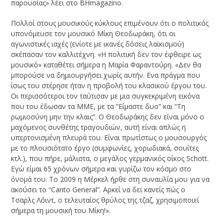
παρουσίας» λέει στο BΗmagazino.
Πολλοί στους μουσικούς κύκλους επιμένουν ότι ο πολιτικός
υπονόμευσε τον μουσικό Μίκη Θεοδωράκη, ότι οι
αγωνιστικές ιαχές (ενίοτε με ικανές δόσεις λαϊκισμού)
σκέπασαν τον καλλιτέχνη. «Η πολιτική δεν τον έφθειρε ως
μουσικό» καταθέτει σήμερα η Μαρία Φαραντούρη. «Δεν θα
μπορούσε να δημιουργήσει χωρίς αυτήν. Ενα πράγμα που
ίσως του στέρησε ήταν η προβολή του κλασικού έργου του.
Οι περισσότεροι τον ταύτισαν με μια συγκεκριμένη εικόνα
που του έδωσαν τα ΜΜΕ, με τα “Είμαστε δυο” και “Τη
ρωμιοσύνη μην την κλαις”. Ο Θεοδωράκης δεν είναι μόνο ο
μαχόμενος συνθέτης τραγουδιών, αυτή είναι απλώς η
υπερτονισμένη πλευρά του. Είναι πρωτίστως ο μουσουργός
με το πλουσιότατο έργο (συμφωνίες, χορωδιακά, σουίτες
κτλ.), που πήρε, μάλιστα, ο μεγάλος γερμανικός οίκος Schott.
Εγώ είμαι 65 χρόνων σήμερα και γυρίζω τον κόσμο στο
όνομά του. Το 2009 η Μέρκελ ήρθε στη συναυλία μου για να
ακούσει το “Canto General”. Αρκεί να δει κανείς πώς ο
Τσαρλς Λόιντ, ο τελευταίος θρύλος της τζαζ, χρησιμοποιεί
σήμερα τη μουσική του Μίκη!».