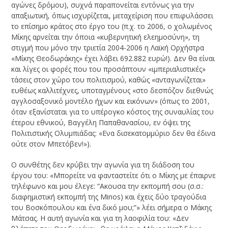
αγώνες δρόμου), συχνά παραπονείται εντόνως για την
απαξιωτική, όπως ισχυρίζεται, μεταχείριση που επιφυλάσσει
το επίσημο κράτος στο έργο του (π.χ. το 2006, ο χολωμένος
Μίκης αρνείται την όποια «κυβερνητική ελεημοσύνη», τη
στιγμή που μόνο την τριετία 2004-2006 η Λαϊκή Ορχήστρα
«Μίκης Θεοδωράκης» έχει λάβει 692.882 ευρώ!). Δεν θα είναι
και λίγες οι φορές που του προσάπτουν «ιμπεριαλιστικές»
τάσεις στον χώρο του πολιτισμού, καθώς «ανταγωνίζεται»
ευθέως καλλιτέχνες, υποταγμένους «στο δεσπόζον διεθνώς
αγγλοσαξονικό μοντέλο ήχων και εικόνων» (όπως το 2001,
όταν εξανίσταται για το υπέρογκο κόστος της συναυλίας του
έτερου εθνικού, Βαγγέλη Παπαθανασίου, εν όψει της
Πολιτιστικής Ολυμπιάδας: «Ενα δισεκατομμύριο δεν θα έδινα
ούτε στον Μπετόβεν!»).
Ο συνθέτης δεν κρύβει την αγωνία για τη διάδοση του
έργου του: «Μπορείτε να φανταστείτε ότι ο Μίκης με έπαιρνε
τηλέφωνο και μου έλεγε: “Ακουσα την εκπομπή σου (σ.σ.:
διαφημιστική εκπομπή της Minos) και έχεις δύο τραγούδια
του Βοσκόπουλου και ένα δικό μου;”» λέει σήμερα ο Μάκης
Μάτσας. Η αυτή αγωνία και για τη λαοφιλία του: «Δεν