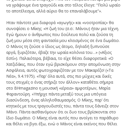
να γράψουμε ένα τραγούδι και στο τέλος έλεγε: “Πολύ ωραίο
το αποτέλεσμα, αλλά αύριο θα το επαναλάβουμε”».
Ηταν πάντοτε μια διαφορά «αγωγής» και «νοοτροπίας» θα
συνοψίσει ο Μίκης: «Η ζωή του (σ.σ.: Μάνου) ήταν μια τέχνη.
Εγώ ήμουν ο άνθρωπος που δούλευα πολύ και ζούσα τη
ζωή μου μέσα στη φαντασία μου κλεισμένος σε ένα δωμάτιο.
Ο Μάνος τη ζούσε ο ίδιος ως άτομο, δηλαδή ξυπνούσε
αργά, ξυριζόταν, έβαζε την ωραία κολόνια του…» («Αξιος
Εστί»). Παλαιότερα, βέβαια, το είχε θέσει διαφορετικά: «O
Χατζιδάκις, που όταν εγώ βρισκόμουν στην απομόνωση στην
Ασφάλεια, αυτός φωτογραφιζόταν με τον Μακαρέζο! («Τα
Νέα», 9.4.1975). «Παρ’ όλα αυτά, στις πιο μύχιες και δικές
τους στιγμές ο ένας στήριζε τον άλλον» καταθέτει σήμερα
στο BHmagazino η μουσική «ιέρεια» αμφοτέρων, Μαρία
Φαραντούρη. «Υπήρχε πάντα μεταξύ τους μια υπόγεια
διασύνδεση, ένας αλληλοθαυμασμός. Ο Μίκης, παρ’ ότι
κτητικός με τους τραγουδιστές του, πάντα τους δάνειζε στον
Μάνο. Πάντα αισθανόμουν ότι οι δυο τους βρίσκονται στο
ίδιο δωμάτιο. Ο Μίκης είναι αυτός που ανοίγει το παράθυρο
και θέλει να βγει έξω, ενώ ο Μάνος είναι εκείνος που θέλει