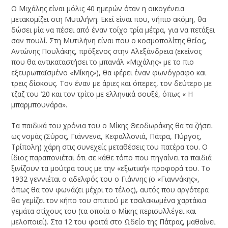
Ο Μιχάλης είναι μόλις 40 ημερών όταν η οικογένεια
μετακομίζει στη Μυτιλήνη. Εκεί είναι που, νήπιο ακόμη, θα
δώσει μία να πέσει από έναν τοίχο τρία μέτρα, για να πετάξει
σαν πουλί. Στη Μυτιλήνη είναι που ο κοσμοπολίτης θείος,
Αντώνης Πουλάκης, πρόξενος στην Αλεξάνδρεια (εκείνος
που θα αντικαταστήσει το μπανάλ «Μιχάλης» με το πιο
εξευρωπαϊσμένο «Μίκης»), θα φέρει έναν φωνόγραφο και
τρεις δίσκους. Τον έναν με άριες και όπερες, τον δεύτερο με
τζαζ του ’20 και τον τρίτο με ελληνικά σουξέ, όπως « Η
μπαρμπουνάρα».
Τα παιδικά του χρόνια του ο Μίκης Θεοδωράκης θα τα ζήσει
ως νομάς (Σύρος, Γιάννενα, Κεφαλλονιά, Πάτρα, Πύργος,
Τρίπολη) χάρη στις συνεχείς μεταθέσεις του πατέρα του. Ο
ίδιος παραπονιέται ότι σε κάθε τόπο που πηγαίνει τα παιδιά
ξινίζουν τα μούτρα τους με την «εξωτική» προφορά του. Το
1932 γεννιέται ο αδελφός του ο Γιάννης (ο «Γιαννάκης»,
όπως θα τον φωνάζει μέχρι το τέλος), αυτός που αργότερα
θα γεμίζει τον κήπο του σπιτιού με τσαλακωμένα χαρτάκια
γεμάτα στίχους του (τα οποία ο Μίκης περισυλλέγει και
μελοποιεί). Στα 12 του φοιτά στο Ωδείο της Πάτρας, μαθαίνει