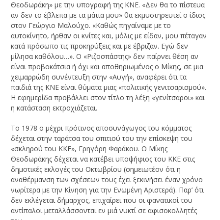
Θεοδωράκη» με την υπογραφή της ΚΝΕ. «Δεν θα το πίστευα
αν δεν το έβλεπα με τα μάτια μου» θα εκμυστηρευτεί ο ίδιος
στον Γεώργιο Μαλούχο. «Καθώς πηγαίναμε με το
αυτοκίνητο, ήρθαν οι κνίτες και, μόλις με είδαν, μου πέταγαν
κατά πρόσωπο τις προκηρύξεις και με έβριζαν. Εγώ δεν
μίλησα καθόλου…». Ο «Ριζοσπάστης» δεν παίρνει θέση αν
είναι προβοκάτσια ή όχι και αποθηριωμένος ο Μίκης, σε μια
χειμαρρώδη συνέντευξη στην «Αυγή», αναφέρει ότι τα
παιδιά της ΚΝΕ είναι θύματα μιας «πολιτικής γενιτσαρισμού».
Η εφημερίδα προβάλλει στον τίτλο τη λέξη «γενίτσαροι» και
η κατάσταση εκτροχιάζεται.
Το 1978 ο μέχρι πρότινος αποσυνάγωγος του κόμματος
δέχεται στην ταράτσα του σπιτιού του την επίσκεψη του
«σκληρού του ΚΚΕ», Γρηγόρη Φαράκου. Ο Μίκης
Θεοδωράκης δέχεται να κατέβει υποψήφιος του ΚΚΕ στις
δημοτικές εκλογές του Οκτωβρίου (σημειωτέον ότι η
αναθέρμανση των σχέσεων τους έχει ξεκινήσει έναν χρόνο
νωρίτερα με την Κίνηση για την Ενωμένη Αριστερά). Παρ’ ότι
δεν εκλέγεται δήμαρχος, επιχαίρει που οι φανατικοί του
αντίπαλοι μεταλλάσσονται εν μιά νυκτί σε αφισοκολλητές