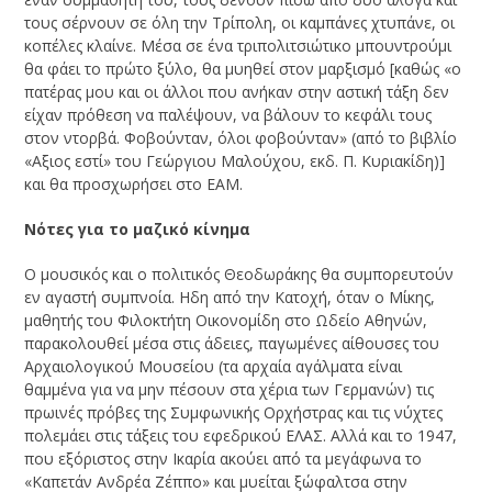
τους σέρνουν σε όλη την Τρίπολη, οι καμπάνες χτυπάνε, οι
κοπέλες κλαίνε. Μέσα σε ένα τριπολιτσιώτικο μπουντρούμι
θα φάει το πρώτο ξύλο, θα μυηθεί στον μαρξισμό [καθώς «ο
πατέρας μου και οι άλλοι που ανήκαν στην αστική τάξη δεν
είχαν πρόθεση να παλέψουν, να βάλουν το κεφάλι τους
στον ντορβά. Φοβούνταν, όλοι φοβούνταν» (από το βιβλίο
«Αξιος εστί» του Γεώργιου Μαλούχου, εκδ. Π. Κυριακίδη)]
και θα προσχωρήσει στο ΕΑΜ.
Νότες για το μαζικό κίνημα
Ο μουσικός και ο πολιτικός Θεοδωράκης θα συμπορευτούν
εν αγαστή συμπνοία. Ηδη από την Κατοχή, όταν ο Μίκης,
μαθητής του Φιλοκτήτη Οικονομίδη στο Ωδείο Αθηνών,
παρακολουθεί μέσα στις άδειες, παγωμένες αίθουσες του
Αρχαιολογικού Μουσείου (τα αρχαία αγάλματα είναι
θαμμένα για να μην πέσουν στα χέρια των Γερμανών) τις
πρωινές πρόβες της Συμφωνικής Ορχήστρας και τις νύχτες
πολεμάει στις τάξεις του εφεδρικού ΕΛΑΣ. Αλλά και το 1947,
που εξόριστος στην Ικαρία ακούει από τα μεγάφωνα το
«Καπετάν Ανδρέα Ζέππο» και μυείται ξώφαλτσα στην