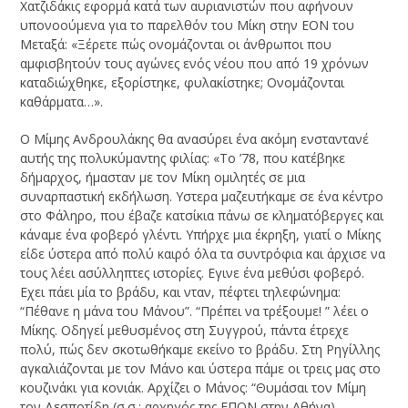
Χατζιδάκις εφορμά κατά των αυριανιστών που αφήνουν
υπονοούμενα για το παρελθόν του Μίκη στην ΕΟΝ του
Μεταξά: «Ξέρετε πώς ονομάζονται οι άνθρωποι που
αμφισβητούν τους αγώνες ενός νέου που από 19 χρόνων
καταδιώχθηκε, εξορίστηκε, φυλακίστηκε; Ονομάζονται
καθάρματα…».
O Mίμης Ανδρουλάκης θα ανασύρει ένα ακόμη ενσταντανέ
αυτής της πολυκύμαντης φιλίας: «Το ’78, που κατέβηκε
δήμαρχος, ήμασταν με τον Μίκη ομιλητές σε μια
συναρπαστική εκδήλωση. Υστερα μαζευτήκαμε σε ένα κέντρο
στο Φάληρο, που έβαζε κατσίκια πάνω σε κληματόβεργες και
κάναμε ένα φοβερό γλέντι. Υπήρχε μια έκρηξη, γιατί ο Μίκης
είδε ύστερα από πολύ καιρό όλα τα συντρόφια και άρχισε να
τους λέει ασύλληπτες ιστορίες. Εγινε ένα μεθύσι φοβερό.
Εχει πάει μία το βράδυ, και νταν, πέφτει τηλεφώνημα:
“Πέθανε η μάνα του Μάνου”. “Πρέπει να τρέξουμε! ” λέει ο
Μίκης. Οδηγεί μεθυσμένος στη Συγγρού, πάντα έτρεχε
πολύ, πώς δεν σκοτωθήκαμε εκείνο το βράδυ. Στη Ρηγίλλης
αγκαλιάζονται με τον Μάνο και ύστερα πάμε οι τρεις μας στο
κουζινάκι για κονιάκ. Αρχίζει ο Μάνος: “Θυμάσαι τον Μίμη
τον Δεσποτίδη (σ.σ.: αρχηγός της ΕΠΟΝ στην Αθήνα),