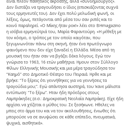
είναι πλέον παθητικός ακροατής, αλλά «συνδημιουργός».
Δεν διστάζει να τραγουδήσει ο ίδιος (επισκιάζοντας συχνά
τους ερμηνευτές του). Δεν έχει πολύ μελωδική φωνή, οι
λέξεις, όμως, πετάγονται από μέσα του σαν ριπές και το
κοινό παραληρεί. «Ο Μίκης ήταν ροκ!» λέει στο ΒΗmagazino
η ισόβια ερμηνεύτριά του, Μαρία Φαραντούρη. «Η μέθεξη με
τον κόσμο, ο τρόπος με τον οποίο καιγόταν, που
ξεγυμνωνόταν πάνω στη σκηνή, ήταν ένα πρωτόγνωρο
φαινόμενο που δεν είχε ξαναδεί η Ελλάδα. Μέσα από τη
μουσική του ήταν σαν να βγάζει δέκα λόγους. Εγώ τον
γνώρισα το 1963, 16 ετών μαθήτρια. Ημουν στον Σύλλογο
Φίλων Ελληνικής Μουσικής και μια μέρα τραγούδησα τον
“Καημό” στο Δημοτικό Θέατρο του Πειραιά. Ηρθε και με
βρήκε: “Το ξέρεις ότι γεννήθηκες για να γεννήσεις τα
τραγούδια μου;”. Εγώ απάντησα αυστηρά, του ’κανε μάλιστα
εντύπωση: “To ξέρω”. Ηταν ήδη πρόεδρος στους
Λαμπράκηδες (σ.σ.: Δημοκρατική Νεολαία Λαμπράκη). Είχε ήδη
αρχίσει να χτίζεται ο μύθος του. Σε ξεσήκωνε. Ηθελες να
μπεις στο άρμα του και να τον ακολουθήσεις, ένιωθες ότι
μπορούσε να σε ανυψώσει σε κάθε επίπεδο, πνευματικά,
ψυχικά, αισθητικά».