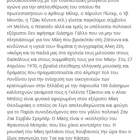
μουσικοσυνθέτης με την επαναστατική μπαγκέτα (στον
αγώνα για την απελευθέρωση του οποίου θα
πρωτοστατήσουν ο Αρθουρ Μίλερ, ο Χάρολντ Πίντερ, ο Υβ
Μοντάν, η Τζάκι Κένεντι κτλ.) γίνεται παγκόσμιο σύμβολο.
«Η Μελίνα, ο Ντασσέν αλλά και εμείς οι υπόλοιποι πολιτικοί
εξόριστοι δεν αφήσαμε διάσημο Γάλλο που να μην τον
πλησιάσουμε για τον Μίκη που βρισκόταν στη Ζάτουνα και
κινδύνευε η υγειά του» θυμάται η συγγραφέας Αλκη Ζέη.
«Ακόμη και τα παιδιά μας στα σχολεία τους μιλούσαν στους
δασκάλους και στους συμμαθητές τους για τον Μίκη». Στις 27
Απριλίου 1970, η βραδιά ελεύθερης ελληνικής μουσικής και
δράματος που πραγματοποιείται στο Αλμπερτ Χολ του
Λονδίνου (για την ενίσχυση των οικογενειών των
κρατουμένων στην Ελλάδα) με την παρουσία 106 διάσημων
καλλιτεχνών (ανάμεσά τους η Γκλέντα Τζάκσον και ο Αλαν
Μπέιτς) είναι φυσικά αφιερωμένη στον εξόριστο Μίκη
Θεοδωράκη ο οποίος σε λίγο απελευθερώνεται και φεύγει
για το Παρίσι συνοδευόμενος απο τον γάλλο πολιτικό Ζαν
Ζακ Σερβάν Σρεμπέρ. Ο Μίκης είναι ο «κολλητός» του
Φρανσουά Μιτεράν, που δεν χάνει κοντσέρτο του. Η
μουσική του Μίκη τρελαίνει τους Κουβανούς την ώρα που ο
ίδιος σαγηνεύει τον Τσε και τον Κάστρο.