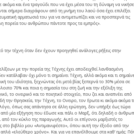
ε ακόμα και ένα τραγούδι που να έχει μέσα του τη δύναμη να νικήσε
νται σήμερα διαγράφουν από τη μνήμη του λαού όσα έχει επιλέξει
πνευματική αρματωσιά του για να αντιμετωπίζει και να προσπερνά τις
αλη πορεία του ανθρώπου πάντοτε προς τα εμπρός».
ό την τέχνη όταν δεν έχουν προηγηθεί ανάλογες ρήξεις στην
λίξεων με την πορεία της Τέχνης έχει αποδειχθεί λανθασμένη.
ν κατάλαβαν όχι μόνο τι σημαίνει Τέχνη, αλλά ακόμα και τι σημαίνε
κή του ιδιότητα, ξεχνώντας ότι μετά βίας ξεπερνά το 30% μέσα σε
λοιπο 70% και ποια η σημασία του στη ζωή και την εξέλιξη της
, το ονειρικό και το ποιητικό στοιχείο, που ζει και αναπνέει από
δή την Θρησκεία, την Τέχνη, το Ονειρο, τον Ερωτα κι ακόμα-ακόμα 
ο λόγο, όπως σας απάντησα σε άλλη ερώτηση, δεν υπήρξε έως τώρα
ς από μία εξήγηση που έδωσε και πάλι ο Μαρξ, ότι δηλαδή ο άνθρω
ι από τον κύκλο της παραγωγής. Αυτό οι επίγονοι μαρξιστές το
ς στο βιβλίο μου «Αντιμανιφέστο», όπου αυτή την έξοδο από την
απλά «ελεύθερο χρόνο». Και για να επανέλθουμε στα καθ’ ημάς: Πό