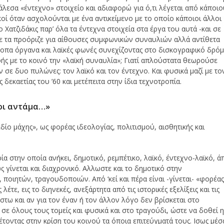
λεσα «έντεχνο» στοιχείο και αδιαφορώ για ό,τι λέγεται από κάποιο
κοί όταν ασχολούνται με ένα αντικείμενο με το οποίο κάποιοι άλλοι
 Χατζιδάκις παρ’ όλα τα έντεχνα στοιχεία στα έργα του αυτά -και σε
τε τα προόριζε για αίθουσες συμφωνικών συναυλιών αλλά αντίθετα
ροπα όργανα και λαϊκές φωνές συνεχίζοντας στο δισκογραφικό δρό
ής με το κοινό την «λαϊκή συναυλία»; Γιατί απλούστατα θεωρούσε
ν σε δυο πυλώνες: τον λαϊκό και τον έντεχνο. Και φυσικά μαζί με το
δεκαετίας του ’60 και μετέπειτα στην ίδια τεχνοτροπία.
λοι αντάμα…»
δίο μάχης», ως φορέας ιδεολογίας, πολιτισμού, αισθητικής και
α στην οποία ανήκει, δημοτικό, ρεμπέτικο, λαϊκό, έντεχνο-λαϊκό, ά
 γίνεται και διαχρονικό. Αλλωστε και το δημοτικό στην
οιητών, τραγουδοποιών. Από ‘κεί και πέρα είναι -γίνεται- «φορέα
έτε, εις το διηνεκές, ανεξάρτητα από τις ιστορικές εξελίξεις και τις
έστω και αν για τον έναν ή τον άλλον λόγο δεν βρίσκεται στο
η σε όλους τους τομείς και φυσικά και στο τραγούδι, ώστε να δοθεί 
έτοντας στην κρίση του κοινού τα όποια επιτεύγματά τους. Ισως μέσ