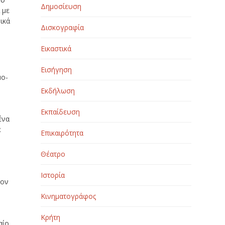
Δημοσίευση
 με
ικά
Δισκογραφία
Εικαστικά
Εισήγηση
μο-
Εκδήλωση
ο
Εκπαίδευση
ένα
ε
Επικαιρότητα
Θέατρο
Ιστορία
τον
Κινηματογράφος
Κρήτη
αίο