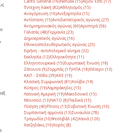
Canto General
(16)
Neruda
(15)
Άξιον Εστί
(17)
υς
Έντεχνη λαϊκή
(82)
Αθλητισμός
(15)
Αναγόρευση
(16)
Ανεξαρτησία
(15)
Αντίσταση
(15)
Αντιδικτατορικός αγώνας
(27)
Αντιμνημονιακός αγώνας
(60)
Αριστερά
(56)
μο
Γαλατάς
(48)
Γερμανία
(23)
Δημοκρατικός αγώνας
(16)
ν
Εθνικοαπελευθερωτικός αγώνας
(25)
Ειρήνη - αντιπολεμικό κίνημα
(32)
Εκκλησία
(12)
Ελληνικότητα
(11)
Ελληνοτουρκικά
(15)
Ευρωπαϊκή Ένωση
(18)
Ζάτουνα
(9)
Ζορμπάς
(17)
ΗΠΑ
(18)
Θέατρο
(13)
ΚΑΠ - Σπίθα
(39)
ΚΚΕ
(19)
Κλασική-Συμφωνική
(81)
Κούβα
(14)
Κύπρος
(19)
Λαμπράκηδες
(15)
παξ
Λατινική Αμερική
(19)
Μακεδονικό
(15)
Μουσείο
(13)
ΝΑΤΟ
(8)
Παιδικά
(15)
ς
Ποίηση
(40)
Ρίτσος
(13)
Σοβιετική Ένωση
(10)
Συμπαντική αρμονία
(13)
Συναυλία
(78)
Τραγωδία
(10)
Φεστιβάλ
(42)
Χανιά
(120)
η
Χατζηδάκις
(10)
Χορός
(8)
α