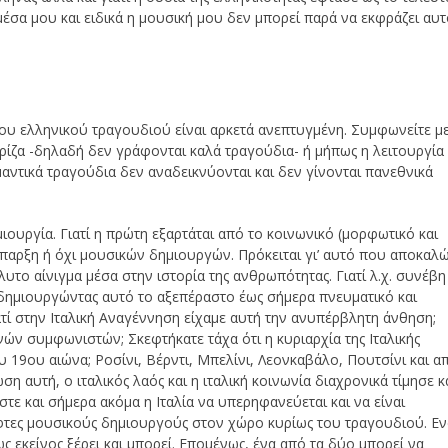
μέσα μου και ειδικά η μουσική μου δεν μπορεί παρά να εκφράζει αυ
του ελληνικού τραγουδιού είναι αρκετά ανεπτυγμένη. Συμφωνείτε μ
ν ρίζα -δηλαδή δεν γράφονται καλά τραγούδια- ή μήπως η λειτουργία
μαντικά τραγούδια δεν αναδεικνύονται και δεν γίνονται πανεθνικά
ιουργία. Γιατί η πρώτη εξαρτάται από το κοινωνικό (μορφωτικό και
ύπαρξη ή όχι μουσικών δημιουργών. Πρόκειται γι’ αυτό που αποκαλ
λυτο αίνιγμα μέσα στην ιστορία της ανθρωπότητας. Γιατί λ.χ. συνέβη
ημιουργώντας αυτό το αξεπέραστο έως σήμερα πνευματικό και
ιατί στην Ιταλική Αναγέννηση είχαμε αυτή την ανυπέρβλητη άνθηση;
ανών συμφωνιστών; Σκεφτήκατε τάχα ότι η κυριαρχία της Ιταλικής
 19ου αιώνα; Ροσίνι, Βέρντι, Μπελίνι, Λεονκαβάλο, Πουτσίνι και α
ση αυτή, ο ιταλικός λαός και η ιταλική κοινωνία διαχρονικά τίμησε κ
στε και σήμερα ακόμα η Ιταλία να υπερηφανεύεται και να είναι
φτες μουσικούς δημιουργούς στον χώρο κυρίως του τραγουδιού. Εν
πως εκείνος ξέρει και μπορεί. Επομένως, ένα από τα δύο μπορεί να