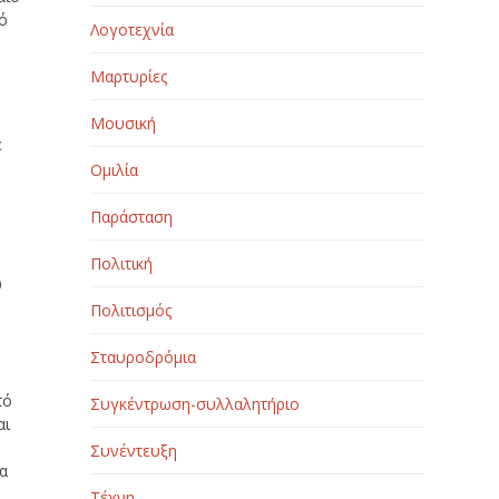
τό
Λογοτεχνία
Μαρτυρίες
Μουσική
ε
Ομιλία
Παράσταση
Πολιτική
ώ
Πολιτισμός
Σταυροδρόμια
πό
Συγκέντρωση-συλλαλητήριο
αι
Συνέντευξη
α
Τέχνη