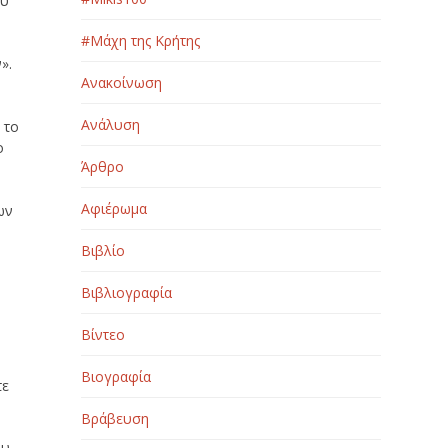
ου
#Μάχη της Κρήτης
».
Ανακοίνωση
Ανάλυση
 το
ο
Άρθρο
Αφιέρωμα
ων
Βιβλίο
Βιβλιογραφία
Βίντεο
Βιογραφία
τε
Βράβευση
ου