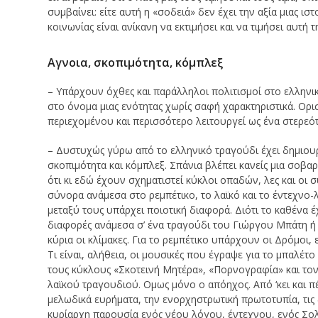
συμβαίνει: είτε αυτή η «σοδειά» δεν έχει την αξία μιας ι
κοινωνίας είναι ανίκανη να εκτιμήσει και να τιμήσει αυτή 
Αγνοια, σκοπιμότητα, κόμπλεξ
– Υπάρχουν όχθες και παράλληλοι πολιτισμοί στο ελληνι
στο όνομα μιας ενότητας χωρίς σαφή χαρακτηριστικά. Ορι
περιεχομένου και περισσότερο λειτουργεί ως ένα στερε
– Δυστυχώς γύρω από το ελληνικό τραγούδι έχει δημιουρ
σκοπιμότητα και κόμπλεξ. Σπάνια βλέπει κανείς μια σοβα
ότι κι εδώ έχουν σχηματιστεί κύκλοι οπαδών, λες και οι 
σύνορα ανάμεσα στο ρεμπέτικο, το λαϊκό και το έντεχνο-λ
μεταξύ τους υπάρχει ποιοτική διαφορά. Διότι το καθένα έ
διαφορές ανάμεσα σ’ ένα τραγούδι του Γιώργου Μπάτη ή 
κύρια οι κλίμακες. Για το ρεμπέτικο υπάρχουν οι Δρόμοι, ε
Τι είναι, αλήθεια, οι μουσικές που έγραψε για το μπαλέτ
τους κύκλους «Σκοτεινή Μητέρα», «Πορνογραφία» και τον
λαϊκού τραγουδιού. Ομως μόνο ο απόηχος. Από ‘κει και π
μελωδικά ευρήματα, την ενορχηστρωτική πρωτοτυπία, τις 
κυρίαρχη παρουσία ενός νέου λόγου, έντεχνου, ενός Σο