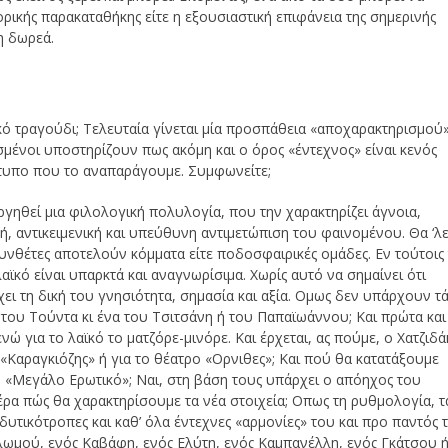
στορικής παρακαταθήκης είτε η εξουσιαστική επιφάνεια της σημερινής
τη δωρεά.
κό τραγούδι; Τελευταία γίνεται μία προσπάθεια «αποχαρακτηρισμού
σμένοι υποστηρίζουν πως ακόμη και ο όρος «έντεχνος» είναι κενός
ότυπο που το αναπαράγουμε. Συμφωνείτε;
γηθεί μια φιλολογική πολυλογία, που την χαρακτηρίζει άγνοια,
ρή, αντικειμενική και υπεύθυνη αντιμετώπιση του φαινομένου. Θα ‘λ
συνθέτες αποτελούν κόμματα είτε ποδοσφαιρικές ομάδες. Εν τούτοις
αϊκό είναι υπαρκτά και αναγνωρίσιμα. Χωρίς αυτό να σημαίνει ότι
χει τη δική του γνησιότητα, σημασία και αξία. Ομως δεν υπάρχουν τ
του Τούντα κι ένα του Τσιτσάνη ή του Παπαϊωάννου; Και πρώτα και
νώ για το λαϊκό το ματζόρε-μινόρε. Και έρχεται, ας πούμε, ο Χατζιδάκ
ο «Καραγκιόζης» ή για το θέατρο «Ορνιθες»; Και πού θα κατατάξουμε
 «Μεγάλο Ερωτικό»; Ναι, στη βάση τους υπάρχει ο απόηχος του
έρα πώς θα χαρακτηρίσουμε τα νέα στοιχεία; Οπως τη ρυθμολογία, τ
δυτικότροπες και καθ’ όλα έντεχνες «αρμονίες» του και προ παντός 
λωμού, ενός Καβάφη, ενός Ελύτη, ενός Καμπανέλλη, ενός Γκάτσου 