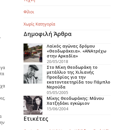
Φίλοι
Χωρίς Κατηγορία
Δημοφιλή Άρθρα
»
Λαϊκός αγώνας δρόμου
«Θεοδωράκεια». «ΑΝΑτρέχω
στην Αρκαδία»
20/05/2018
Στο Μίκη Θεοδωράκη το
εγα
μετάλλιο της Χιλιανής
 τα
Προεδρίας για την
εκατονταετηρίδα του Πάμπλο
άχα
Νερούδα
05/05/2005
ις.
Μίκης Θεοδωράκης: Μάνου
Χατζηδάκι εγκώμιον
15/06/2004
α
Ετικέτες
την
ή