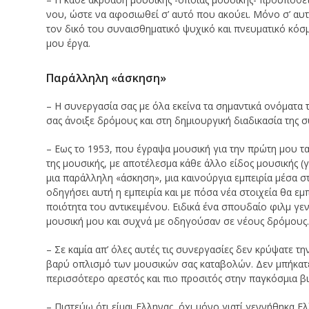
νου, ώστε να αφοσιωθεί σ’ αυτό που ακούει. Μόνο σ’ αυτή
τον δικό του συναισθηματικό ψυχικό και πνευματικό κόσμ
μου έργα.
Παράλληλη «άσκηση»
– Η συνεργασία σας με όλα εκείνα τα σημαντικά ονόματα 
σας άνοιξε δρόμους και στη δημιουργική διαδικασία της 
– Εως το 1953, που έγραψα μουσική για την πρώτη μου τα
της μουσικής, με αποτέλεσμα κάθε άλλο είδος μουσικής (
μια παράλληλη «άσκηση», μια καινούργια εμπειρία μέσα σ
οδηγήσει αυτή η εμπειρία και με πόσα νέα στοιχεία θα εμ
ποιότητα του αντικειμένου. Ειδικά ένα σπουδαίο φιλμ γ
μουσική μου και συχνά με οδηγούσαν σε νέους δρόμους
– Σε καμία απ’ όλες αυτές τις συνεργασίες δεν κρύψατε τ
βαρύ οπλισμό των μουσικών σας καταβολών. Δεν μπήκατε 
περισσότερο αρεστός και πιο προσιτός στην παγκόσμια β
– Πιστεύω ότι είμαι Ελληνας, όχι μόνο γιατί γεννήθηκα Ελ