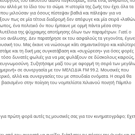
μιουργούς του εικοστού αιώνα παγκοσμίως, είναι ένας άνθρωπος π
ου αλλά με το ίδιο του το σώμα. Η ιστορία της ζωής του έχει όλα τα
 που μιλούσαν για όσους πίστεψαν βαθιά και πάλεψαν για να
ουν πως σε μία τέτοια διαδρομή δεν απέφυγε και μία σειρά «λαθών
ωπος, ένα πολιτικό όν που έμπαινε με ορμή πάντα μέσα στην
ολυτέλεια της ψύχραιμης αποτίμησης όλων των παραμέτρων. Γιατί ο
μενο ανάλυσης. Δεν παρατήρησε εκ του ασφαλούς τα γεγονότα, έγινε
σική του. Μας έκανε να νιώσουμε κάτι σημαντικότερο και καλύτερ
στάμε και τη δική μας συγκατάβαση και «συχώρεση» για όσες φορές
ξε τόσο δυνατές φωλιές για να μας φυλάξουν σε δύσκολους καιρούς,
η ευγνωμοσύνη. Συζητήσαμε μαζί του με αφορμή τη σειρά των μεγάλ
ημερινή» σε συνεργασία με τον ΜΕΛΩΔΙΑ FM 99.2. Μουσικές που
τερικό, αλλά και συνεργασίες του με σπουδαία ονόματα. Η σειρά θα
, βασισμένο στην ποίηση του νομπελίστα Χιλιανού ποιητή Πάμπλο
ια πρώτη φορά αυτές τις μουσικές σας για τον κινηματογράφο; Εχε
ι από τoν ακροατή να ανοίξει διάπλατες τις πόρτες της ψυχής και τ