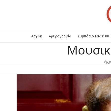
Skip
to
content
Αρχική
Αρθρογραφία
Συμπόσιο Mikis100
Μουσικέ
Αρχ