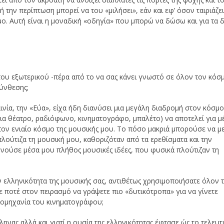
 την περίπτωση μπορεί να του «μιλήσει», εάν και εφ’ όσον ταιριάζει
ο. Αυτή είναι η μοναδική «οδηγία» που μπορώ να δώσω και για τα δ
του εξωτερικού -πέρα από το να σας κάνει γνωστό σε όλον τον κόσ
σύνθεσης;
ινία, την «Εύα», είχα ήδη διανύσει μια μεγάλη διαδρομή στον κόσμ
για θέατρο, ραδιόφωνο, κινηματογράφο, μπαλέτο) να αποτελεί για μ
τον ενιαίο κόσμο της μουσικής μου. Το πόσο μακριά μπορούσε να μ
πλούτιζα τη μουσική μου, καθοριζόταν από τα ερεθίσματα και την
εννούσε μέσα μου πλήθος μουσικές ιδέες, που φυσικά πλούτιζαν τη
.
ην ελληνικότητα της μουσικής σας, αντιθέτως χρησιμοποιήσατε όλον 
ποτέ στον πειρασμό να γράψετε πιο «δυτικότροπα» για να γίνετε
ιομηχανία του κινηματογράφου;
ληνας αλλά και γιατί η ουσία της ελληνικότητας έφτασε ώς το τελευτ