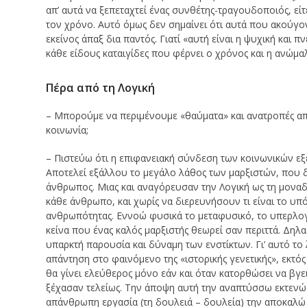
απ’ αυτά να ξεπεταχτεί ένας συνθέτης-τραγουδοποιός, είτ
τον χρόνο. Αυτό όμως δεν σημαίνει ότι αυτά που ακούγο
εκείνος άπαξ δια παντός. Γιατί «αυτή είναι η ψυχική και 
κάθε είδους καταιγίδες που φέρνει ο χρόνος και η ανώμ
Πέρα από τη Λογική
– Μπορούμε να περιμένουμε «θαύματα» και ανατροπές απ
κοινωνία;
– Πιστεύω ότι η επιφανειακή σύνδεση των κοινωνικών εξε
Αποτελεί εξάλλου το μεγάλο λάθος των μαρξιστών, που δε
άνθρωπος. Μιας και αναγόρευσαν την Λογική ως τη μοναδι
κάθε άνθρωπο, και χωρίς να διερευνήσουν τι είναι το υπό
ανθρωπότητας. Εννοώ φυσικά το μεταφυσικό, το υπερλογικό
κείνα που ένας καλός μαρξιστής θεωρεί σαν περιττά. Δηλα
υπαρκτή παρουσία και δύναμη των ενστίκτων. Γι’ αυτό τ
απάντηση στο φαινόμενο της «ιστορικής γενετικής», εκτό
θα γίνει ελεύθερος μόνο εάν και όταν κατορθώσει να βγε
ξέχασαν τελείως. Την άποψη αυτή την αναπτύσσω εκτενώ
απάνθρωπη εργασία (τη δουλειά – δουλεία) την αποκαλώ 