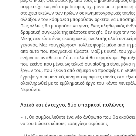
μας. Ο Μίκης Θεοδωράκης, από τους σημαντικότερους δη
συμμετείχε ενεργά στην Ιστορία, όχι μόνο με τη μουσική τ
στοιχεία εκείνων των ηρώων σε κινηματογραφικές ταινίες
αλλάξουν τον κόσμο.Θα μπορούσαν αρκετοί να υποστηρίξ
Πώς αλλιώς θα μπορούσε να γίνει; Ενας πληθωρικός άνθρ
δραματική συγκυρία της εκάστοτε εποχής, δεν είχε την π
Μίκης δεν είναι ένας ακαδημαϊκός αναλυτής αλλά αντικεί
γεγονός. Μας «συγχώρησε» πολλές φορές μέσα από τη μου
από αυτό που πραγματικά είμαστε. Μαζί με αυτό, του χρω
ενήργησε αντίθετα απ’ ό,τι πολλοί θα περιμέναμε. Εφτια
που εκείνο που μένει ως τελικό συναίσθημα είναι μόνο 
έργων του, που ξεκινά από σήμερα να προσφέρει η «Καθ
έγραψε για σημαντικές κινηματογραφικές ταινίες στο εξω
ολοκληρωθεί με το εμβληματικό έργο του Κάντο Χενεράλ
Νερούντα.
Λαϊκό και έντεχνο, δύο υπαρκτοί πυλώνες
– Τι θα συμβουλεύατε ένα νέο άνθρωπο που θα ακούσει γ
να του δώσετε κάποιες «οδηγίες» ακρόασης;
– Η κάθε ακρόαση μουσικής -όποιας μουσικής- προϋποθέτε