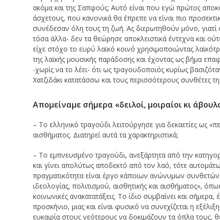
ακόμα και της Σαπφούς; Αυτό είναι που εγώ πρώτος αποκά
άσχετους, που κανονικά θα έπρεπε να είναι πιο προσεκτι
συνέδεσαν όλη τους τη ζωή. Ας διερωτηθούν μόνο, γιατί ο
τόσα άλλα- δεν τα θεώρησε αποκλειστικά έντεχνα και ού
είχε στόχο το ευρύ λαϊκό κοινό χρησιμοποιώντας λαϊκότ
της λαϊκής μουσικής παράδοσης και έχοντας ως βήμα επαφ
-χωρίς να το λέει- ότι ως τραγουδοποιός κυρίως βασιζότα
Χατζιδάκι κατατάσσω και τους περισσότερους συνθέτες της 
Aπομείναμε σήμερα «δειλοί, μοιραίοι κι άβου
– Το ελληνικό τραγούδι λειτούργησε για δεκαετίες ως «πε
αισθήματος. Διατηρεί αυτά τα χαρακτηριστικά;
– Το εμπνευσμένο τραγούδι, ανεξάρτητα από την κατηγορί
και γίνει απολύτως αποδεκτό από τον λαό, τότε αυτομάτως
πραγματικότητα είναι έργο κάποιων ανώνυμων συνθετών, π
ιδεολογίας, πολιτισμού, αισθητικής και αισθήματος», όπως λ
κοινωνικές ανακατατάξεις. Το ίδιο συμβαίνει και σήμερα, 
προσκήνιο, μιας και είναι φυσικό να συνεχίζεται η εξέλιξ
ευκαιρία στους νεότερους να δοκιμάζουν τα όπλα τους, θ