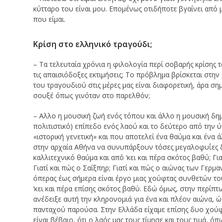
κύτταρο του είναι μου. Επομένως οτιδήποτε βγαίνει από 
που είμαι.
Κρίση στο ελληνικό τραγούδι;
– Τα τελευταία χρόνια η φιλολογία περί σοβαρής κρίσης 
τις απαισιόδοξες εκτιμήσεις; Το πρόβλημα βρίσκεται στη
του τραγουδιού στις μέρες μας είναι διαφορετική, άρα ση
σουξέ όπως γινόταν στο παρελθόν;
– Αλλο η μουσική ζωή ενός τόπου και άλλο η μουσική δημ
πολιτιστικό) επίπεδο ενός λαού και το δεύτερο από την 
«ιστορική γενετική» και που αποτελεί ένα θαύμα και ένα ά
στην αρχαία Αθήνα να συνυπάρξουν τόσες μεγαλοφυΐες δ
καλλιτεχνικό θαύμα και από ‘κει και πέρα σκότος βαθύ; Γ
Γιατί και πώς ο Σαίξπηρ; Γιατί και πώς ο αιώνας των Γερμ
όπερας έως σήμερα είναι έργο μιας χούφτας συνθετών του
‘κει και πέρα επίσης σκότος βαθύ. Εδώ όμως, στην περίπτω
ανέδειξε αυτή την κληρονομιά για ένα και πλέον αιώνα, ώ
πανταχού παρούσα. Στην Ελλάδα είχαμε επίσης δυο χού
είναι βέβαιο, ότι ο λαός μας τους τίμησε και τους τιμά, ό