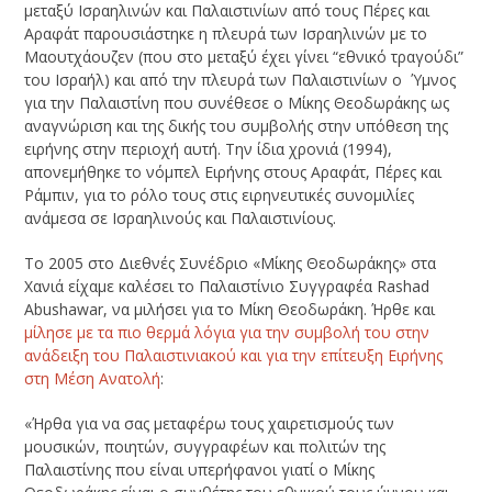
μεταξύ Ισραηλινών και Παλαιστινίων από τους Πέρες και
Αραφάτ παρουσιάστηκε η πλευρά των Ισραηλινών με το
Μαουτχάουζεν (που στο μεταξύ έχει γίνει “εθνικό τραγούδι”
του Ισραήλ) και από την πλευρά των Παλαιστινίων ο Ύμνος
για την Παλαιστίνη που συνέθεσε ο Μίκης Θεοδωράκης ως
αναγνώριση και της δικής του συμβολής στην υπόθεση της
ειρήνης στην περιοχή αυτή. Την ίδια χρονιά (1994),
απονεμήθηκε το νόμπελ Ειρήνης στους Αραφάτ, Πέρες και
Ράμπιν, για το ρόλο τους στις ειρηνευτικές συνομιλίες
ανάμεσα σε Ισραηλινούς και Παλαιστινίους.
Το 2005 στο Διεθνές Συνέδριο «Μίκης Θεοδωράκης» στα
Χανιά είχαμε καλέσει το Παλαιστίνιο Συγγραφέα Rashad
Abushawar, να μιλήσει για το Μίκη Θεοδωράκη. Ήρθε και
μίλησε με τα πιο θερμά λόγια για την συμβολή του στην
ανάδειξη του Παλαιστινιακού και για την επίτευξη Ειρήνης
στη Μέση Ανατολή
:
«Ήρθα για να σας μεταφέρω τους χαιρετισμούς των
μουσικών, ποιητών, συγγραφέων και πολιτών της
Παλαιστίνης που είναι υπερήφανοι γιατί ο Μίκης