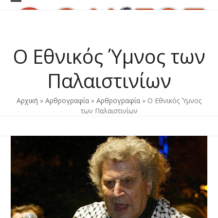
Skip
Open
Close
to
content
mobile
mobile
menu
menu
Ο Εθνικός Ύμνος των
Παλαιστινίων
Αρχική
»
Αρθρογραφία
»
Αρθρογραφία
»
Ο Εθνικός Ύμνος
των Παλαιστινίων