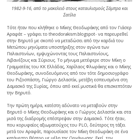
1982-9-16, από το μακελειό στους καταυλισμούς Σάμπρα και
Σατίλα
Τότε ήταν που κλήθηκε ο Μίκης Θεοδωράκης από τον Γιάσερ
Αραφάτ – γράφει το theodorakism.blogspot- να παρευρεθεί
στην Βηρυτό με σκοπό να μεταδώσει από την καρδιά του
Μετώπου μηνύματα υποστήριξης στον αγώνα των
Παλαιστινίων, εμψυχώνοντας τους Παλαιστινίους,
Λιβανέζους και Σύριους. Το μήνυμα μετέφερε στον Μίκη ο
Γραμματέας του ΚΚ Ελλάδας, Χαρίλαος Φλωράκης και ο Μίκης
Θεοδωράκης, συνοδευόμενος από τον τότε δημοσιογράφο
του Ριζοσπάστη, Γιώργο Δελαστίκ, μετέβη εσπευσμένα στη
Δαμασκό της Συρίας, όπου από εκεί μυστικά θα επισκεπτόταν
την Βηρυτό.
Την πρώτη ημέρα, κατέστη αδύνατο να μεταβούν στην
Βηρυτό ο Μίκης Θεοδωράκης και ο Γιώργος Δελαστίκ και στα
μισά της διαδρομής επέστρεψαν στην Δαμασκό. Τότε ήταν,
που κορυφαίος αξιωματούχος του PLO, δεύτερος τη τάξει
μετά τον Αραφάτ, παρουσίασε τον Μίκη Θεοδωράκη σε ένα
κατάμεστο θέατρο με μέλη της Οργάνωσης. Εκεί, τον