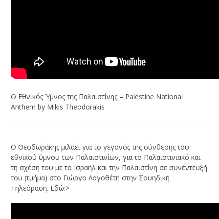
Ο Εθνικός Ύμνος της Παλαιστίνης – Palestine National
Anthem by Mikis Theodorakis
Ο Θεοδωράκης μιλάει για το γεγονός της σύνθεσης του
εθνικού ύμνου των Παλαιστινίων, για το Παλαιστινιακό και
τη σχέση του με το Ισραήλ και την Παλαιστίνη σε συνέντευξή
του (τμήμα) στο Γιώργο Λογοθέτη στην Σουηδική
Τηλεόραση. Εδώ:>