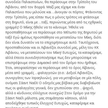
συνοδεία Παλαιστινίων, θα περάσουμε στην Τρίπολη του
Λιβάνου, από τον Βορρά. Μαζί μας είχαμε και έναν
Παλαιστίνιο που μιλούσε και …άνοιγαν οι πόρτες. Φτάνοντας
στην Τρίπολη, μας είπαν πως ο μόνος τρόπος να φτάσουμε
στη Βηρυτό, είναι με …ταξί, περνώντας μέσα από τις εχθρικές
γραμμές! Ο Μίκης ήθελε να το κάνουμε. Ήθελε να
προσπαθήσουμε να περάσουμε στο Μέτωπο της Βηρυτού με
ταξί! Εγώ αμέσως προσπάθησα να μεταπείσω τον Μίκη, διότι
δεν είναι δυνατόν να το επιχειρήσουμε αυτό. Ταυτόχρονα,
προσπαθούσαν και οι Λιβανέζοι συνοδοί μας, μέλη του ΚΚ
Λιβάνου, να μεταπείσουν τον Μίκη! Ευτυχώς, τα καταφέραμε,
αλλά έπειτα συνειδητοποιήσαμε πως δεν μπορούσαμε να
επιστρέψουμε στην Δαμασκό από τον δρόμο που ήρθαμε.
Έτσι, αποφασίστηκε να περάσουμε από το όρος Λίβανος,
μέσα από γραμμές …φαλαγγιτών (σ.σ.: Δεξιοί Λιβανέζοι,
συνεργάτες των Ισραηλινών), για να μεταβούμε σε μία πόλη,
ονόματι Σάαντ Ναέλ! Ο οδηγός μας βέβαια μας διαβεβαίωσε
πως οι φαλαγγίτες γενικά, δεν χτυπούσαν στο …ψαχνό,
αλλά ο κίνδυνος ελλόχευε συνεχώς! Στον δρόμο για την
Σάαντ Ναέλ μάλιστα, μας σταμάτησαν κάποιοι, αλλά
αποδείχθηκε τυπικός έλεγχος! Ευτυχώς, καταφέραμε και