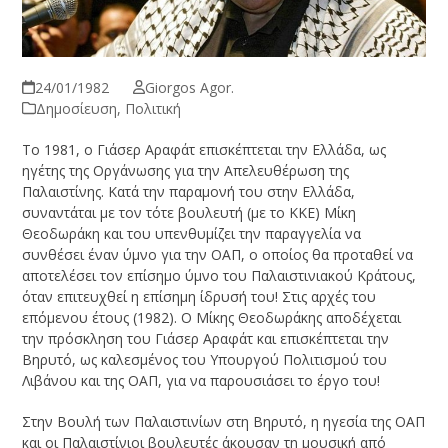
24/01/1982
Giorgos Agor.
Δημοσίευση
,
Πολιτική
Το 1981, ο Γιάσερ Αραφάτ επισκέπτεται την Ελλάδα, ως
ηγέτης της Οργάνωσης για την Απελευθέρωση της
Παλαιστίνης. Κατά την παραμονή του στην Ελλάδα,
συναντάται με τον τότε βουλευτή (με το ΚΚΕ) Μίκη
Θεοδωράκη και του υπενθυμίζει την παραγγελία να
συνθέσει έναν ύμνο για την ΟΑΠ, ο οποίος θα προταθεί να
αποτελέσει τον επίσημο ύμνο του Παλαιστινιακού Κράτους,
όταν επιτευχθεί η επίσημη ίδρυσή του! Στις αρχές του
επόμενου έτους (1982). O Μίκης Θεοδωράκης αποδέχεται
την πρόσκληση του Γιάσερ Αραφάτ και επισκέπτεται την
Βηρυτό, ως καλεσμένος του Υπουργού Πολιτισμού του
Λιβάνου και της ΟΑΠ, για να παρουσιάσει το έργο του!
Στην Βουλή των Παλαιστινίων στη Βηρυτό, η ηγεσία της ΟΑΠ
και οι Παλαιστίνιοι βουλευτές άκουσαν τη μουσική από