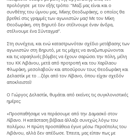
προλόγησε με τον εξής τρόπο: “Μαζί μας είναι και ο
συνθέτης του ύμνου μας, Μίκης Θεοδωράκης, ο οποίος θα
βρεθεί στις γραμμές των αγωνιστών μας! Με τον Μίκη
Θεοδωράκη, στη Βηρυτό δεν στέλνουμε έναν άνδρα,
στέλνουμε ένα Σύνταγμα!”.
Στη συνέχεια, και ενώ καταστρωνόταν σχέδιο μετάβασης των
αγωνιστών στη Βηρυτό, με τις μάχες να αναζωπυρώνονται
και τις ισραηλινές βόμβες να έχουν σαρώσει την πόλη, μέλη
του ΚΚ Λιβάνου, μετά από προτροπή και του Χαρίλαου
Φλωράκη, μεσολαβούν και αποσύρουν τους Θεοδωράκη και
Δελαστίκ με το …ζόρι από τον Λίβανο, όπου είχαν σχεδόν
αποκλειστεί!
Ο Γιώργος Δελαστίκ, θυμάται από εκείνες τις συγκλονιστικές
ημέρες:
«Προσπαθήσαμε να περάσουμε από την Δαμασκό στον
Λίβανο. Η κατάσταση βέβαια άλλαζε συνεχώς λόγω του
πολέμου. Η πρώτη προσπάθεια έγινε μέσω Περσέπολις του
Λιβάνου, αλλά δεν απέδωσε. Έπειτα, μας είπαν πως με