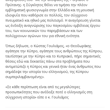
Πρύτανης- η Σύγκλητος θέλει να τιμήσει την πλέον
εμβληματική φυσιογνωμία στην Ελλάδα και τη μουσική
ιδιοφυΐα που καθόρισε εν πολλοίς, τον σύγχρονο
πνευματικό και ηθικό μας πολιτισμό. Η αναγόρευση γίνεται
ως ένδειξη αναγνώρισης του παγκοσμίου εμβέλειας έργου
του, των κοινωνικών του παρεμβάσεων και των
πολύχρονων αγώνων του για εθνική ενότητα.
Όπως δήλωσε, ο Κώστας Γουλιάμος, «ο Θεοδωράκης
αγάπησε την Κύπρο, αγάπησε τους ανθρώπους της Κύπρου,
ταυτίστηκε με την Κύπρο και το Κυπριακό, πήρε σημαντικές
θέσεις εδώ και δεκαετίες πάνω στα προβλήματα που
αντιμετώπιζε η Κύπρος και γενικά ήταν ένας άνθρωπος που
σημάδεψε την ιστορία του ελληνισμού, της Κύπρου
συμπεριλαμβανομένης».
«Σε κάθε περίπτωση είναι από τις μεγαλύτερες
προσωπικότητες που ανέδειξε ποτέ ο ελληνισμός στη
σύγχρονη ιστορία» είπε ο κ. Γουλιάμος