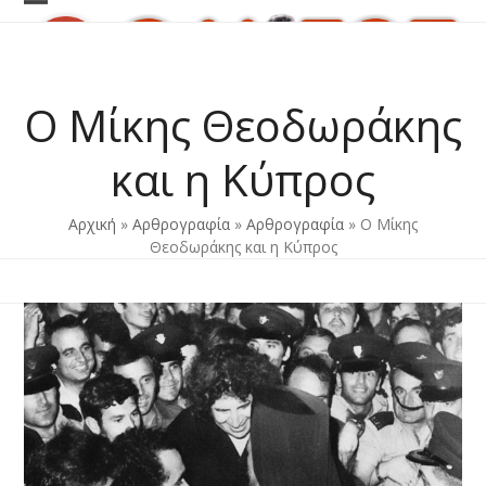
Skip
Open
Close
to
content
mobile
mobile
menu
menu
Ο Μίκης Θεοδωράκης
και η Κύπρος
Αρχική
»
Αρθρογραφία
»
Αρθρογραφία
»
Ο Μίκης
Θεοδωράκης και η Κύπρος