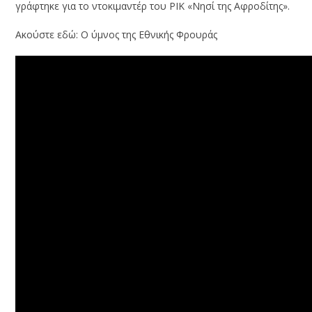
γράφτηκε για το ντοκιμαντέρ του ΡΙΚ «Νησί της Αφροδίτης».
Ακούστε εδώ: Ο ύμνος της Εθνικής Φρουράς