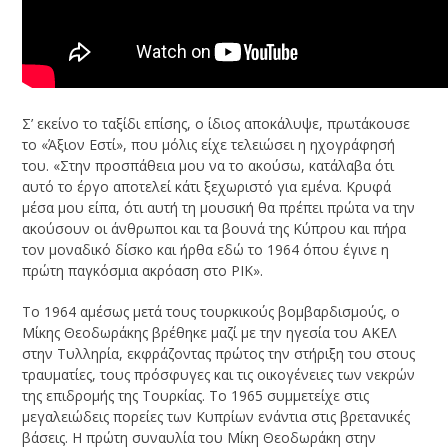
Σ’ εκείνο το ταξίδι επίσης, ο ίδιος αποκάλυψε, πρωτάκουσε
το «Άξιον Εστί», που μόλις είχε τελειώσει η ηχογράφησή
του. «Στην προσπάθεια μου να το ακούσω, κατάλαβα ότι
αυτό το έργο αποτελεί κάτι ξεχωριστό για εμένα. Κρυφά
μέσα μου είπα, ότι αυτή τη μουσική θα πρέπει πρώτα να την
ακούσουν οι άνθρωποι και τα βουνά της Κύπρου και πήρα
τον μοναδικό δίσκο και ήρθα εδώ το 1964 όπου έγινε η
πρώτη παγκόσμια ακρόαση στο ΡΙΚ».
Το 1964 αμέσως μετά τους τουρκικούς βομβαρδισμούς, ο
Μίκης Θεοδωράκης βρέθηκε μαζί με την ηγεσία του ΑΚΕΛ
στην Τυλληρία, εκφράζοντας πρώτος την στήριξη του στους
τραυματίες, τους πρόσφυγες και τις οικογένειες των νεκρών
της επιδρομής της Τουρκίας. Το 1965 συμμετείχε στις
μεγαλειώδεις πορείες των Κυπρίων ενάντια στις βρετανικές
βάσεις. Η πρώτη συναυλία του Μίκη Θεοδωράκη στην