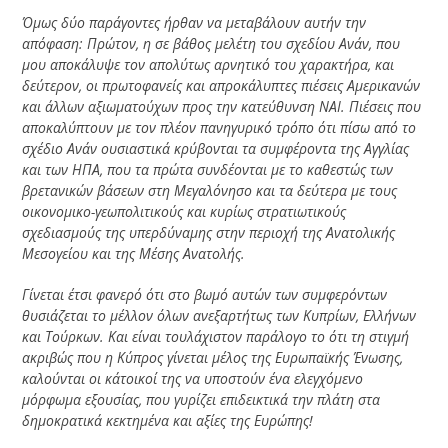
Όμως δύο παράγοντες ήρθαν να μεταβάλουν αυτήν την
απόφαση: Πρώτον, η σε βάθος μελέτη του σχεδίου Ανάν, που
μου αποκάλυψε τον απολύτως αρνητικό του χαρακτήρα, και
δεύτερον, οι πρωτοφανείς και απροκάλυπτες πιέσεις Αμερικανών
και άλλων αξιωματούχων προς την κατεύθυνση ΝΑΙ. Πιέσεις που
αποκαλύπτουν με τον πλέον πανηγυρικό τρόπο ότι πίσω από το
σχέδιο Ανάν ουσιαστικά κρύβονται τα συμφέροντα της Αγγλίας
και των ΗΠΑ, που τα πρώτα συνδέονται με το καθεστώς των
βρετανικών βάσεων στη Μεγαλόνησο και τα δεύτερα με τους
οικονομικο-γεωπολιτικούς και κυρίως στρατιωτικούς
σχεδιασμούς της υπερδύναμης στην περιοχή της Ανατολικής
Μεσογείου και της Μέσης Ανατολής.
Γίνεται έτσι φανερό ότι στο βωμό αυτών των συμφερόντων
θυσιάζεται το μέλλον όλων ανεξαρτήτως των Κυπρίων, Ελλήνων
και Τούρκων. Και είναι τουλάχιστον παράλογο το ότι τη στιγμή
ακριβώς που η Κύπρος γίνεται μέλος της Ευρωπαϊκής Ένωσης,
καλούνται οι κάτοικοί της να υποστούν ένα ελεγχόμενο
μόρφωμα εξουσίας, που γυρίζει επιδεικτικά την πλάτη στα
δημοκρατικά κεκτημένα και αξίες της Ευρώπης!