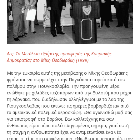
Δες: Tο Μετάλλιο εξαίρετης προσφοράς της Κυπριακής
Δημοκρατίας στο Μίκη Θεοδωράκη (1999)
Με την ευκαιρία αυτής της μετάβασης ο Μίκης Θεοδωράκης
φρόντισε να συμμετέχει στην Παγκύπρια πορεία κατά του
πολέμου στην Γιουγκοσλαβία. Την προηγουμένη μέρα
ενώθηκε με χιλιάδες πεζοπόρων από την Ξυλοτύμπου μέχρι
τη Λάρνακα, που διαδήλωσαν αλληλέγγυοι με το λαό της
Γιουγκοσλαβίας που εκείνες τις ημέρες βομβαρδιζόταν από
τα αμερικανικά πολεμικά αεροσκάφη. «Θα αγωνισθώ μαζί σας
για επιστροφή στο Βαρώσι. Σαν καλλιτέχνης και σαν
άνθρωπος είμαι πάρα πολύ πληγωμένος σήμερα, γιατί αυτή
τη στιγμή η ανθρωπότητα έχει να αντιμετωπίσει ένα νέο
τέρας…», είπε στη συγκέντρωση. «Νιώθω και παρουσιάζω την