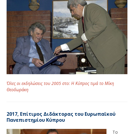
Όλες οι εκδηλώσεις του
2005
στο:
Η Κύπρος τιμά το Μίκη
Θεοδωράκη
2017, Επίτιμος Διδάκτορας του Ευρωπαϊκού
Πανεπιστημίου Κύπρου
Το