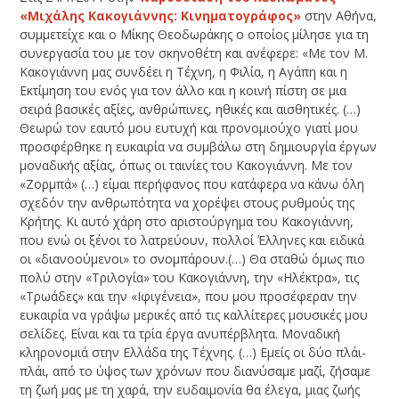
«Μιχάλης Κακογιάννης: Κινηματογράφος»
στην Αθήνα,
συμμετείχε και ο Μίκης Θεοδωράκης ο οποίος μίλησε για τη
συνεργασία του με τον σκηνοθέτη και ανέφερε: «Με τον Μ.
Κακογιάννη μας συνδέει η Τέχνη, η Φιλία, η Αγάπη και η
Εκτίμηση του ενός για τον άλλο και η κοινή πίστη σε μια
σειρά βασικές αξίες, ανθρώπινες, ηθικές και αισθητικές. (…)
Θεωρώ τον εαυτό μου ευτυχή και προνομιούχο γιατί μου
προσφέρθηκε η ευκαιρία να συμβάλω στη δημιουργία έργων
μοναδικής αξίας, όπως οι ταινίες του Κακογιάννη. Με τον
«Ζορμπά» (…) είμαι περήφανος που κατάφερα να κάνω όλη
σχεδόν την ανθρωπότητα να χορέψει στους ρυθμούς της
Κρήτης. Κι αυτό χάρη στο αριστούργημα του Κακογιάννη,
που ενώ οι ξένοι το λατρεύουν, πολλοί Έλληνες και ειδικά
οι «διανοούμενοι» το σνομπάρουν.(…) Θα σταθώ όμως πιο
πολύ στην «Τριλογία» του Κακογιάννη, την «Ηλέκτρα», τις
«Τρωάδες» και την «Ιφιγένεια», που μου προσέφεραν την
ευκαιρία να γράψω μερικές από τις καλλίτερες μουσικές μου
σελίδες. Είναι και τα τρία έργα ανυπέρβλητα. Μοναδική
κληρονομιά στην Ελλάδα της Τέχνης. (…) Εμείς οι δύο πλάι-
πλάι, από το ύψος των χρόνων που διανύσαμε μαζί, ζήσαμε
τη ζωή μας με τη χαρά, την ευδαιμονία θα έλεγα, μιας ζωής