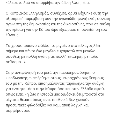
κάλεσε το λαό να απορρίψει την άδικη λύση, είπε.
Ο Κυπριακός Ελληνισμός, συνέχισε, ορθά δέχθηκε αυτή την
αξιοπρεπή παρέμβαση σαν την αγωνιώδη φωνή ενός συνεπή
αγωνιστή της δημοκρατίας και της δικαιοσύνης, που σε εκείνη
την κρίσιμη για την Κύπρο ώρα εξέφρασε τη συνείδηση του
έθνους.
Το χρυσοπράσινο φύλλο, το ριγμένο στο πέλαγος λέει
σήμερα και πάντα ένα μεγάλο ευχαριστώ στο μεγάλο
συνθέτη με πολλή αγάπη, με πολλή εκτίμηση, με πολύ
σεβασμό…»
Στην αντιφώνησή του μετά την παρασημοφόρηση, ο
Θεοδωράκης αναφέρθηκε στους μακροχρόνιους δεσμούς
του με την Κύπρο, επισημαίνοντας παράλληλα την ανάγκη
για ενότητα τόσο στην Κύπρο όσο και στην Ελλάδα αφού,
όπως είπε, «η ίδια η ιστορία μας διδάσκει ότι μπροστά στα
μέγιστα θέματα όπως είναι τα εθνικά δεν χωρούν
προσωπικές φιλοδοξίες και κομματική λογική και
συμφέροντα».