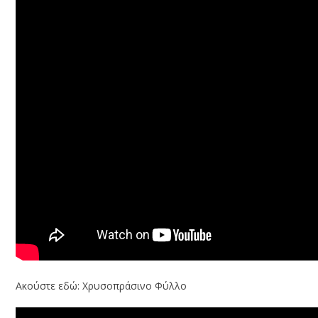
Ακούστε εδώ: Χρυσοπράσινο Φύλλο