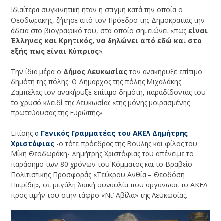
Ιδιαίτερα συγκινητική ήταν η στιγμή κατά την οποία ο
Θεοδωράκης, ζήτησε από τον Πρόεδρο της Δημοκρατίας την
άδεια στο βιογραφικό του, στο οποίο σημειώνει «πως
είναι
Έλληνας και Κρητικός, να δηλώνει από εδώ και στο
εξής πως είναι Κύπριος
».
Την ίδια μέρα ο
Δήμος Λευκωσίας
τον ανακήρυξε επίτιμο
δημότη της πόλης. Ο Δήμαρχος της πόλης Μιχαλάκης
Ζαμπέλας τον ανακήρυξε επίτιμο δημότη, παραδίδοντάς του
το χρυσό κλειδί της Λευκωσίας «της μόνης μοιρασμένης
πρωτεύουσας της Ευρώπης».
Επίσης
ο
Γενικός Γραμματέας του ΑΚΕΛ Δημήτρης
Χριστόφιας
-ο τότε πρόεδρος της Βουλής και φίλος του
Μίκη Θεοδωράκη- Δημήτρης Χριστόφιας του απένειμε το
παράσημο των 80 χρόνων του Κόμματος και το Βραβείο
Πολιτιστικής Προσφοράς «Τεύκρου Ανθία – Θεοδόση
Πιερίδη», σε μεγάλη λαϊκή συναυλία που οργάνωσε το ΑΚΕΛ
προς τιμήν του στην τάφρο «Ντ’ Αβίλα» της Λευκωσίας.