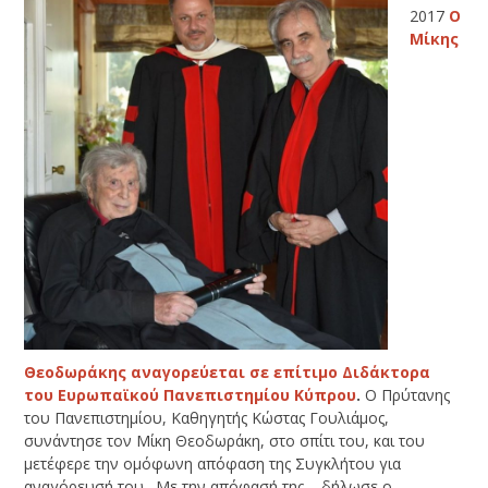
2017
Ο
Μίκης
Θεοδωράκης αναγορεύεται σε επίτιμο Διδάκτορα
του Ευρωπαϊκού Πανεπιστημίου Κύπρου
.
Ο Πρύτανης
του Πανεπιστημίου, Καθηγητής Κώστας Γουλιάμος,
συνάντησε τον Μίκη Θεοδωράκη, στο σπίτι του, και του
μετέφερε την ομόφωνη απόφαση της Συγκλήτου για
αναγόρευσή του. Με την απόφασή της – δήλωσε ο