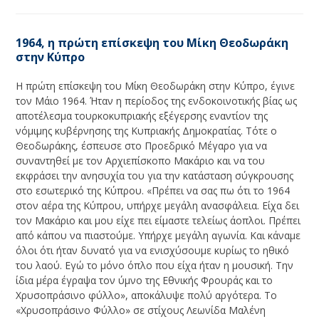
1964, η πρώτη επίσκεψη του Μίκη Θεοδωράκη
στην Κύπρο
Η πρώτη επίσκεψη του Μίκη Θεοδωράκη στην Κύπρο, έγινε
τον Μάιο 1964. Ήταν η περίοδος της ενδοκοινοτικής βίας ως
αποτέλεσμα τουρκοκυπριακής εξέγερσης εναντίον της
νόμιμης κυβέρνησης της Κυπριακής Δημοκρατίας. Τότε ο
Θεοδωράκης, έσπευσε στο Προεδρικό Μέγαρο για να
συναντηθεί με τον Αρχιεπίσκοπο Μακάριο και να του
εκφράσει την ανησυχία του για την κατάσταση σύγκρουσης
στο εσωτερικό της Κύπρου. «Πρέπει να σας πω ότι το 1964
στον αέρα της Κύπρου, υπήρχε μεγάλη ανασφάλεια. Είχα δει
τον Μακάριο και μου είχε πει είμαστε τελείως άοπλοι. Πρέπει
από κάπου να πιαστούμε. Υπήρχε μεγάλη αγωνία. Και κάναμε
όλοι ότι ήταν δυνατό για να ενισχύσουμε κυρίως το ηθικό
του λαού. Εγώ το μόνο όπλο που είχα ήταν η μουσική. Την
ίδια μέρα έγραψα τον ύμνο της Εθνικής Φρουράς και το
Χρυσοπράσινο φύλλο», αποκάλυψε πολύ αργότερα. Το
«Χρυσοπράσινο Φύλλο» σε στίχους Λεωνίδα Μαλένη