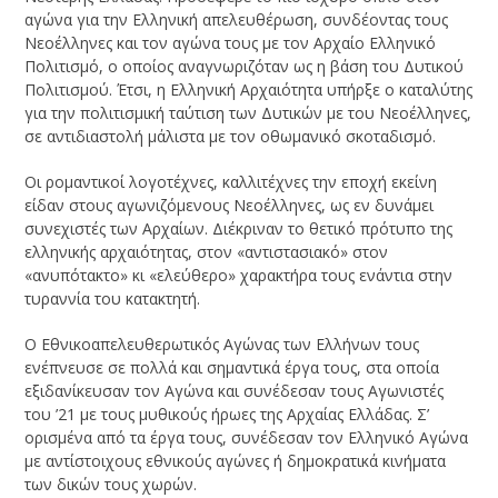
αγώνα για την Ελληνική απελευθέρωση, συνδέοντας τους
Νεοέλληνες και τον αγώνα τους με τον Αρχαίο Ελληνικό
Πολιτισμό, ο οποίος αναγνωριζόταν ως η βάση του Δυτικού
Πολιτισμού. Έτσι, η Ελληνική Αρχαιότητα υπήρξε ο καταλύτης
για την πολιτισμική ταύτιση των Δυτικών με του Νεοέλληνες,
σε αντιδιαστολή μάλιστα με τον οθωμανικό σκοταδισμό.
Οι ρομαντικοί λογοτέχνες, καλλιτέχνες την εποχή εκείνη
είδαν στους αγωνιζόμενους Νεοέλληνες, ως εν δυνάμει
συνεχιστές των Αρχαίων. Διέκριναν το θετικό πρότυπο της
ελληνικής αρχαιότητας, στον «αντιστασιακό» στον
«ανυπότακτο» κι «ελεύθερο» χαρακτήρα τους ενάντια στην
τυραννία του κατακτητή.
Ο Εθνικοαπελευθερωτικός Αγώνας των Ελλήνων τους
ενέπνευσε σε πολλά και σημαντικά έργα τους, στα οποία
εξιδανίκευσαν τον Αγώνα και συνέδεσαν τους Αγωνιστές
του ’21 με τους μυθικούς ήρωες της Αρχαίας Ελλάδας. Σ’
ορισμένα από τα έργα τους, συνέδεσαν τον Ελληνικό Αγώνα
με αντίστοιχους εθνικούς αγώνες ή δημοκρατικά κινήματα
των δικών τους χωρών.