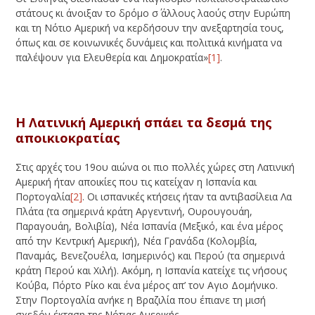
στάτους κι άνοιξαν το δρόμο σ΄ άλλους λαούς στην Ευρώπη
και τη Νότιο Αμερική να κερδήσουν την ανεξαρτησία τους,
όπως και σε κοινωνικές δυνάμεις και πολιτικά κινήματα να
παλέψουν για Ελευθερία και Δημοκρατία»
[1]
.
Η Λατινική Αμερική σπάει τα δεσμά της
αποικιοκρατίας
Στις αρχές του 19ου αιώνα οι πιο πολλές χώρες στη Λατινική
Αμερική ήταν αποικίες που τις κατείχαν η Ισπανία και
Πορτογαλία
[2]
. Οι ισπανικές κτήσεις ήταν τα αντιβασίλεια Λα
Πλάτα (τα σημερινά κράτη Αργεντινή, Ουρουγουάη,
Παραγουάη, Βολιβία), Νέα Ισπανία (Μεξικό, και ένα μέρος
από την Κεντρική Αμερική), Νέα Γρανάδα (Κολομβία,
Παναμάς, Βενεζουέλα, Ισημερινός) και Περού (τα σημερινά
κράτη Περού και Χιλή). Ακόμη, η Ισπανία κατείχε τις νήσους
Κούβα, Πόρτο Ρίκο και ένα μέρος απ’ τον Αγιο Δομήνικο.
Στην Πορτογαλία ανήκε η Βραζιλία που έπιανε τη μισή
σχεδόν έκταση της Νότιας Αμερικής.