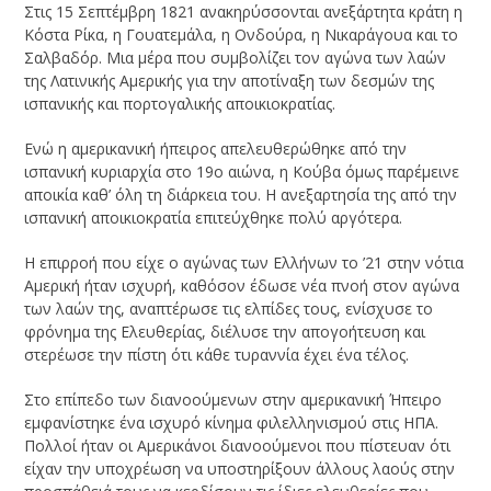
Στις 15 Σεπτέμβρη 1821 ανακηρύσσονται ανεξάρτητα κράτη η
Κόστα Ρίκα, η Γουατεμάλα, η Ονδούρα, η Νικαράγουα και το
Σαλβαδόρ. Μια μέρα που συμβολίζει τον αγώνα των λαών
της Λατινικής Αμερικής για την αποτίναξη των δεσμών της
ισπανικής και πορτογαλικής αποικιοκρατίας.
Ενώ η αμερικανική ήπειρος απελευθερώθηκε από την
ισπανική κυριαρχία στο 19ο αιώνα, η Κούβα όμως παρέμεινε
αποικία καθ’ όλη τη διάρκεια του. Η ανεξαρτησία της από την
ισπανική αποικιοκρατία επιτεύχθηκε πολύ αργότερα.
Η επιρροή που είχε ο αγώνας των Ελλήνων το ’21 στην νότια
Αμερική ήταν ισχυρή, καθόσον έδωσε νέα πνοή στον αγώνα
των λαών της, αναπτέρωσε τις ελπίδες τους, ενίσχυσε το
φρόνημα της Ελευθερίας, διέλυσε την απογοήτευση και
στερέωσε την πίστη ότι κάθε τυραννία έχει ένα τέλος.
Στο επίπεδο των διανοούμενων στην αμερικανική Ήπειρο
εμφανίστηκε ένα ισχυρό κίνημα φιλελληνισμού στις ΗΠΑ.
Πολλοί ήταν οι Αμερικάνοι διανοούμενοι που πίστευαν ότι
είχαν την υποχρέωση να υποστηρίξουν άλλους λαούς στην