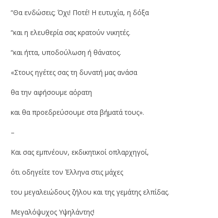
“Θα ενδώσεις; Όχι! Ποτέ! Η ευτυχία, η δόξα
“και η ελευθερία σας κρατούν νικητές.
“και ήττα, υποδούλωση ή θάνατος.
«Στους ηγέτες σας τη δυνατή μας ανάσα
θα την αφήσουμε αόρατη
και θα προεδρεύσουμε στα βήματά τους».
–
Και σας εμπνέουν, εκδικητικοί οπλαρχηγοί,
ότι οδηγείτε τον Έλληνα στις μάχες
του μεγαλειώδους ζήλου και της γεμάτης ελπίδας.
Μεγαλόψυχος Υψηλάντης!