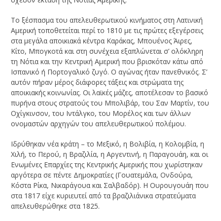
Το ξέσπασμα του απελευθερωτικού κινήματος στη Λατινική
Αμερική τοποθετείται περί το 1810 με τις πρώτες εξεγέρσεις
στα μεγάλα αποικιακά κέντρα Καράκας, Μπουένος Άιρες,
Κίτο, Μπογκοτά και στη συνέχεια εξαπλώνεται σ’ ολόκληρη
τη Νότια και την Κεντρική Αμερική που βρισκόταν κάτω από
Ισπανικό ή Πορτογαλικό ζυγό. Ο αγώνας ήταν πανεθνικός. Σ’
αυτόν πήραν μέρος διάφορες τάξεις και στρώματα της
αποικιακής κοινωνίας. Οι λαϊκές μάζες, αποτέλεσαν το βασικό
πυρήνα στους στρατούς του Μπολιβάρ, του Σαν Μαρτίν, του
Οχίγκινσον, του Ιντάλγκο, του Μορέλος και των άλλων
ονομαστών αρχηγών του απελευθερωτικού πολέμου.
Ιδρύθηκαν νέα κράτη – το Μεξικό, η Βολιβία, η Κολομβία, η
Χιλή, το Περού, η Βραζιλία, η Αργεντινή, η Παραγουάη, και οι
Ενωμένες Επαρχίες της Κεντρικής Αμερικής που χωρίστηκαν
αργότερα σε πέντε Δημοκρατίες (Γουατεμάλα, Ονδούρα,
Κόστα Ρίκα, Νικαράγουα και Σαλβαδόρ). Η Ουρουγουάη που
στα 1817 είχε κυριευτεί από τα βραζιλιάνικα στρατεύματα
απελευθερώθηκε στα 1825.