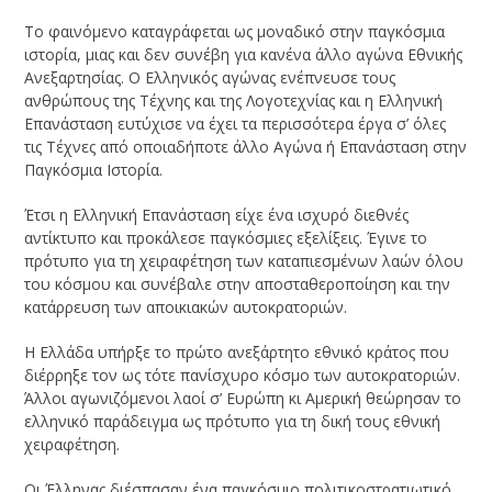
Το φαινόμενο καταγράφεται ως μοναδικό στην παγκόσμια
ιστορία, μιας και δεν συνέβη για κανένα άλλο αγώνα Εθνικής
Ανεξαρτησίας. Ο Ελληνικός αγώνας ενέπνευσε τους
ανθρώπους της Τέχνης και της Λογοτεχνίας και η Ελληνική
Επανάσταση ευτύχισε να έχει τα περισσότερα έργα σ’ όλες
τις Τέχνες από οποιαδήποτε άλλο Αγώνα ή Επανάσταση στην
Παγκόσμια Ιστορία.
Έτσι η Ελληνική Επανάσταση είχε ένα ισχυρό διεθνές
αντίκτυπο και προκάλεσε παγκόσμιες εξελίξεις. Έγινε το
πρότυπο για τη χειραφέτηση των καταπιεσμένων λαών όλου
του κόσμου και συνέβαλε στην αποσταθεροποίηση και την
κατάρρευση των αποικιακών αυτοκρατοριών.
Η Ελλάδα υπήρξε το πρώτο ανεξάρτητο εθνικό κράτος που
διέρρηξε τον ως τότε πανίσχυρο κόσμο των αυτοκρατοριών.
Άλλοι αγωνιζόμενοι λαοί σ’ Ευρώπη κι Αμερική θεώρησαν το
ελληνικό παράδειγμα ως πρότυπο για τη δική τους εθνική
χειραφέτηση.
Οι Έλληνας διέσπασαν ένα παγκόσμιο πολιτικοστρατιωτικό