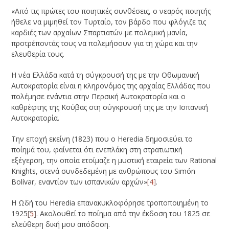
«Από τις πρώτες του ποιητικές συνθέσεις, ο νεαρός ποιητής
ήθελε να μιμηθεί τον Τυρταίο, τον βάρδο που φλόγιζε τις
καρδιές των αρχαίων Σπαρτιατών με πολεμική μανία,
προτρέποντάς τους να πολεμήσουν για τη χώρα και την
ελευθερία τους.
Η νέα Ελλάδα κατά τη σύγκρουσή της με την Οθωμανική
Αυτοκρατορία είναι η κληρονόμος της αρχαίας Ελλάδας που
πολέμησε ενάντια στην Περσική Αυτοκρατορία και ο
καθρέφτης της Κούβας στη σύγκρουσή της με την Ισπανική
Αυτοκρατορία.
Την εποχή εκείνη (1823) που ο Heredia δημοσιεύει το
ποίημά του, φαίνεται ότι ενεπλάκη στη στρατιωτική
εξέγερση, την οποία ετοίμαζε η μυστική εταιρεία των Rational
Knights, στενά συνδεδεμένη με ανθρώπους του Simón
Bolívar, εναντίον των ισπανικών αρχών»
[4]
.
Η Ωδή του Heredia επανακυκλοφόρησε τροποποιημένη το
1925
[5]
. Ακολουθεί το ποίημα από την έκδοση του 1825 σε
ελεύθερη δική μου απόδοση.