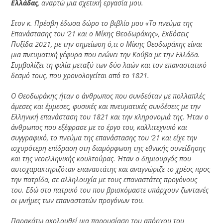
Ελλάδας
, αναρτώ μια σχετική εργασία μου.
Στον κ. Πρέσβη έδωσα δώρο το βιβλίο μου «Το πνεύμα της
Επανάστασης του ’21 και ο Μίκης Θεοδωράκης», Εκδόσεις
Πυξίδα 2021, με την σημείωση ό,τι ο Μίκης Θεοδωράκης είναι
μια πνευματική γέφυρα που ενώνει την Κούβα με την Ελλάδα.
Συμβολίζει τη φιλία μεταξύ των δύο λαών και τον επαναστατικό
δεσμό τους, που χρονολογείται από το 1821.
Ο Θεοδωράκης ήταν ο άνθρωπος που συνδεόταν με πολλαπλές
άμεσες και έμμεσες, φυσικές και πνευματικές συνδέσεις με την
Ελληνική επανάσταση του 1821 και την κληρονομιά της. Ήταν ο
άνθρωπος που εξέφρασε με το έργο του, καλλιτεχνικό και
συγγραφικό, το πνεύμα της επανάστασης του ’21 και είχε την
ισχυρότερη επίδραση στη διαμόρφωση της εθνικής συνείδησης
και της νεοελληνικής κουλτούρας. Ήταν ο δημιουργός που
αυτοχαρακτηριζόταν επαναστάτης και αναγνώριζε το χρέος προς
την πατρίδα, σε αλληλουχία με τους επαναστάτες προγόνους
του. Εδώ στο πατρικό του που βρισκόμαστε υπάρχουν ζωντανές
οι μνήμες των επαναστατών προγόνων του.
Παρακάτω ακολουθεί μια παρουσίαση του απόηχου του