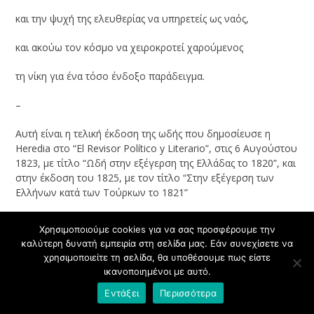
και την ψυχή της ελευθερίας να υπηρετείς ως ναός,
και ακούω τον κόσμο να χειροκροτεί χαρούμενος
τη νίκη για ένα τόσο ένδοξο παράδειγμα.
–
Αυτή είναι η τελική έκδοση της ωδής που δημοσίευσε η
Heredia στο “El Revisor Político y Literario”, στις 6 Αυγούστου
1823, με τίτλο “Ωδή στην εξέγερση της Ελλάδας το 1820”, και
στην έκδοση του 1825, με τον τίτλο “Στην εξέγερση των
Ελλήνων κατά των Τούρκων το 1821”
Στην έκδοση του 1823
[7]
το ποίημα τελειώνει:
Χρησιμοποιούμε cookies για να σας προσφέρουμε την
καλύτερη δυνατή εμπειρία στη σελίδα μας. Εάν συνεχίσετε να
«…Στους αιώνες που έρχονται, μεταφέρομαι.
χρησιμοποιείτε τη σελίδα, θα υποθέσουμε πως είστε
ικανοποιημένοι με αυτό.
Ζω στο μέλλον: σαν φάντασμα,
Εντάξει
Περισσότερα
στου τάφου στην αιωρούμενη άκρη,