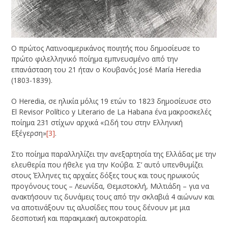
Ο πρώτος Λατινοαμερικάνος ποιητής που δημοσίευσε το
πρώτο φιλελληνικό ποίημα εμπνευσμένο από την
επανάσταση του 21 ήταν ο Κουβανός José María Heredia
(1803-1839).
Ο Heredia, σε ηλικία μόλις 19 ετών το 1823 δημοσίευσε στο
El Revisor Político y Literario de La Habana ένα μακροσκελές
ποίημα 231 στίχων αρχικά «Ωδή του στην Ελληνική
Εξέγερση»
[3]
.
Στο ποίημα παραλληλίζει την ανεξαρτησία της Ελλάδας με την
ελευθερία που ήθελε για την Κούβα. Σ’ αυτό υπενθυμίζει
στους Έλληνες τις αρχαίες δόξες τους και τους ηρωικούς
προγόνους τους – Λεωνίδα, Θεμιστοκλή, Μιλτιάδη – για να
ανακτήσουν τις δυνάμεις τους από την σκλαβιά 4 αιώνων και
να αποτινάξουν τις αλυσίδες που τους δένουν με μια
δεσποτική και παρακμιακή αυτοκρατορία.