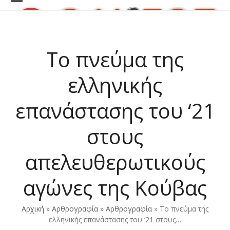
Skip
Open
Close
to
content
mobile
mobile
menu
menu
Το πνεύμα της
ελληνικής
επανάστασης του ‘21
στους
απελευθερωτικούς
αγώνες της Κούβας
Αρχική
»
Αρθρογραφία
»
Αρθρογραφία
»
Το πνεύμα της
ελληνικής επανάστασης του ‘21 στους…