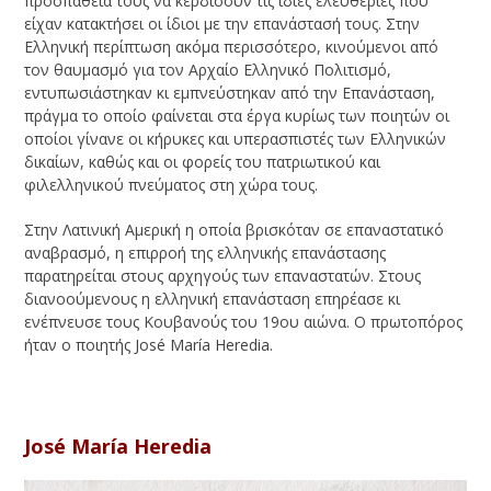
προσπάθειά τους να κερδίσουν τις ίδιες ελευθερίες που
είχαν κατακτήσει οι ίδιοι με την επανάστασή τους. Στην
Ελληνική περίπτωση ακόμα περισσότερο, κινούμενοι από
τον θαυμασμό για τον Αρχαίο Ελληνικό Πολιτισμό,
εντυπωσιάστηκαν κι εμπνεύστηκαν από την Επανάσταση,
πράγμα το οποίο φαίνεται στα έργα κυρίως των ποιητών οι
οποίοι γίνανε οι κήρυκες και υπερασπιστές των Ελληνικών
δικαίων, καθώς και οι φορείς του πατριωτικού και
φιλελληνικού πνεύματος στη χώρα τους.
Στην Λατινική Αμερική η οποία βρισκόταν σε επαναστατικό
αναβρασμό, η επιρροή της ελληνικής επανάστασης
παρατηρείται στους αρχηγούς των επαναστατών. Στους
διανοούμενους η ελληνική επανάσταση επηρέασε κι
ενέπνευσε τους Κουβανούς του 19ου αιώνα. Ο πρωτοπόρος
ήταν ο ποιητής José María Heredia.
José María Heredia