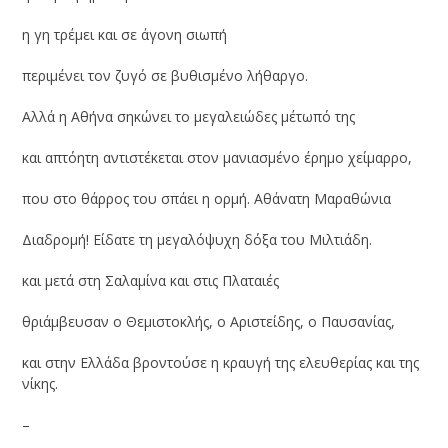
η γη τρέμει και σε άγονη σιωπή
περιμένει τον ζυγό σε βυθισμένο λήθαργο.
Αλλά η Αθήνα σηκώνει το μεγαλειώδες μέτωπό της
και απτόητη αντιστέκεται στον μανιασμένο έρημο χείμαρρο,
που στο θάρρος του σπάει η ορμή. Αθάνατη Μαραθώνια
Διαδρομή! Είδατε τη μεγαλόψυχη δόξα του Μιλτιάδη.
και μετά στη Σαλαμίνα και στις Πλαταιές
θριάμβευσαν ο Θεμιστοκλής, ο Αριστείδης, ο Παυσανίας,
και στην Ελλάδα βροντούσε η κραυγή της ελευθερίας και της
νίκης.
–